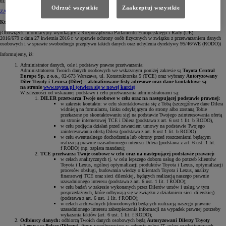
ul. Konstruktorska 5 (TCE) oraz wybrany Diler są administratorami Twoich danych osobowych.
Odrzuć wszystkie
Zaakceptuj wszystkie
ZAPOZNAJ SIĘ Z OBOWIĄZKIEM INFORMACYJNYM
Kto i jak przetwarza Twoje dane?
(Obowiązek informacyjny wynikający z Rozporządzenia Parlamentu Europejskiego i Rady (UE)
2016/679 z dnia 27 kwietnia 2016 r. w sprawie ochrony osób fizycznych w związku z przetwarzaniem danych
osobowych i w sprawie swobodnego przepływu takich danych oraz uchylenia dyrektywy 95/46/WE (RODO))
Informujemy, iż:
Administrator danych, cele i podstawy prawne przetwarzania:
Administratorem Twoich danych osobowych we wskazanym poniżej zakresie są
Toyota Central
Europe Sp. z o.o.
, 02-673 Warszawa, ul. Konstruktorska 5 (
TCE
) oraz wybrany
Autoryzowany
Diler Toyoty i Lexusa (Diler) – aktualizowane listy adresowe oraz dane kontaktowe są
na stronie
www.toyota.pl
(otwiera się w nowej karcie)
W zależności od wskazanej podstawy i celu przetwarzania administratorami są:
DILER przetwarza Twoje osobowe w celu oraz na następującej podstawie prawnej:
w zakresie kontaktu: w celu skontaktowania się z Tobą (szczegółowe dane Dilera
widnieją na formularzu, linku odsyłającym do strony albo zostaną Tobie
przekazane po skontaktowaniu się) na podstawie Twojego zainteresowania ofertą
na stronie internetowej TCE i Dilera (podstawa z art. 6 ust 1 lit. b RODO),
w celu podjęcia działań przed zawarciem umowy na podstawie Twojego
zainteresowania ofertą Dilera (podstawa z art. 6 ust 1 lit. b RODO)
w celu ewentualnego dochodzenia lub obrony przed roszczeniami będącym
realizacją prawnie uzasadnionego interesu Dilera (podstawa z art. 6 ust. 1 lit.
f RODO) (np. zapłata mandatu);
TCE przetwarza Twoje osobowe w celu oraz na następującej podstawie prawnej:
w celach analitycznych tj. w celu lepszego doboru usług do potrzeb klientów
Toyota i Lexus, ogólnej optymalizacji produktów Toyota i Lexus, optymalizacji
procesów obsługi, budowania wiedzy o klientach Toyota i Lexus, analizy
finansowej TCE oraz sieci dilerskiej, będących realizacją naszego prawnie
uzasadnionego interesu (podstawa z art. 6 ust. 1 lit. f RODO);
w celu badań w zakresie wykonanych przez Dilerów umów i usług w tym
posprzedażnych, które odbywają się w związku z działaniem sieci dilerskiej)
(podstawa z art. 6 ust. 1 lit. f RODO);
w celach archiwalnych (dowodowych) będących realizacją naszego prawnie
uzasadnionego interesu zabezpieczenia informacji na wypadek prawnej potrzeby
wykazania faktów (art. 6 ust. 1 lit. f RODO);
Odbiorcy danych:
odbiorcą Twoich danych osobowych będą
Autoryzowani Dilerzy Toyoty
i Lexusa w Polsce (Dilerzy)
, firmy współpracujące w zakresie usług IT, usług marketingowych,