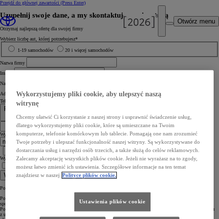
Przejdź do głównej zawartości
(Press Enter)
Uzupełnij swoje dane, a my skontaktujemy się z tobą
Otwórz menu
Otrzymaj najlepszą ofertę dla swojej firmy
Wybierz liczbę aut, której potrzebujesz*
1-19 samochodów
20 i więcej samochodów
Nazwa firmy
Imię *
Nazwisko *
Wykorzystujemy pliki cookie, aby ulepszyć naszą
Adres e‑mail *
Telefon komórkowy *
witrynę
Poland +48
+48
Chcemy ułatwić Ci korzystanie z naszej strony i usprawnić świadczenie usług,
dlatego wykorzystujemy pliki cookie, które są umieszczane na Twoim
komputerze, telefonie komórkowym lub tablecie. Pomagają one nam zrozumieć
Wybierz stację dilerską *
(wybierz przy pomocy mapy)
Twoje potrzeby i ulepszać funkcjonalność naszej witryny. Są wykorzystywane do
dostarczania usług i narzędzi osób trzecich, a także służą do celów reklamowych.
Wybierz stację dilerską
(wróć do wyboru z listy)
Zalecamy akceptację wszystkich plików cookie. Jeżeli nie wyrażasz na to zgody,
możesz łatwo zmienić ich ustawienia. Szczegółowe informacje na ten temat
Rozumiem informację. Wyrażam zgodę na kontakt telefoniczny lub mailowy.*
Wyślij
znajdziesz w naszej
Polityce plików cookie.
Pola oznaczone * są obowiązkowe, aby wybrany Diler mógł skontaktować się z Tobą.
Pozostawiasz nam swoje dane osobowe poprzez formularz stanowiący prośbę o przedstawienie oferty. W ten
Ustawienia plików cookie
sposób podajesz nam swoje dane kontaktowe celem skontaktowania się z Tobą telefonicznie lub mailowo.
Pozostawienie danych jest dobrowolne, ale konieczne, abyśmy mogli przedstawić Ci naszą ofertę. W związku
z usługą przedstawienia oferty i przekazanymi danymi, Toyota Central Europe Sp. z o.o., 02-673 Warszawa,