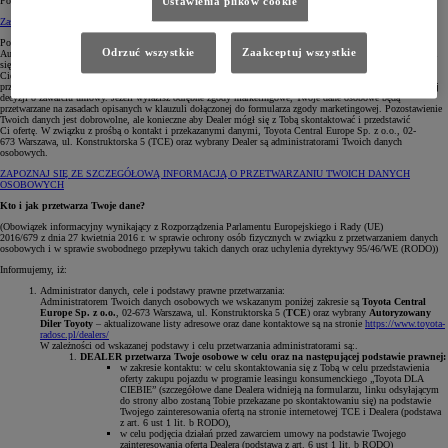
Pola oznaczone * są obowiązkowe, aby wybrany Diler mógł skontaktować się z Tobą.
Ustawienia plików cookie
Zasady zachowania poufności
(otwiera się w nowej karcie)
Pozostawiasz nam swoje dane osobowe poprzez formularz stanowiący prośbę o kontakt ze strony
Odrzuć wszystkie
Zaakceptuj wszystkie
Autoryzowanego Dealera Toyoty. W ten sposób, podajesz nam swoje dane kontaktowe celem skontaktowania
się przez nas z Tobą telefonicznie lub mailowo i w tym celu TCE udostępni Twoje dane wybranemu przez
Ciebie Autoryzowanemu Dealerowi. W przypadku, gdy zdecydujesz się na zawarcie umowy Twoje dane TCE
przekaże do Toyota Leasing Polska Sp. z o.o. (adres: ul. Wołoska 22, 02-675 Warszawa) na podstawie Twojej
decyzji o zawarciu umowy. Jeżeli wyrazisz odrębne zgody marketingowe, Twoje dane osobowe będą
przetwarzane na zasadach opisanych w klauzuli dołączonej do formularza zgody marketingowej. Pozostawienie
Twoich danych jest dobrowolne, ale konieczne aby Dealer mógł się z Tobą skontaktować i przedstawić
Ci ofertę. W związku z prośbą o kontakt i przekazanymi danymi, Toyota Central Europe Sp. z o.o., 02-
673 Warszawa, ul. Konstruktorska 5 (TCE) oraz wybrany Dealer są administratorami Twoich danych
osobowych.
ZAPOZNAJ SIĘ ZE SZCZEGÓŁOWĄ INFORMACJĄ O PRZETWARZANIU TWOICH DANYCH
OSOBOWYCH
Kto i jak przetwarza Twoje dane?
(Obowiązek informacyjny wynikający z Rozporządzenia Parlamentu Europejskiego i Rady (UE)
2016/679 z dnia 27 kwietnia 2016 r. w sprawie ochrony osób fizycznych w związku z przetwarzaniem danych
osobowych i w sprawie swobodnego przepływu takich danych oraz uchylenia dyrektywy 95/46/WE (RODO))
Informujemy, iż:
Administrator danych, cele i podstawy prawne przetwarzania:
Administratorem Twoich danych osobowych we wskazanym poniżej zakresie są
Toyota Central
Europe Sp. z o.o.
, 02-673 Warszawa, ul. Konstruktorska 5 (
TCE
) oraz wybrany
Autoryzowany
Diler Toyoty
– aktualizowane listy adresowe oraz dane kontaktowe są na stronie
https://www.toyota-
radosc.pl/dealers/
W zależności od wskazanej podstawy i celu przetwarzania administratorami są:.
DEALER przetwarza Twoje osobowe w celu oraz na następującej podstawie prawnej:
w zakresie kontaktu: w celu skontaktowania się z Tobą w celu przedstawienia
oferty zakupu pojazdu w programie leasingu konsumenckiego „Toyota DLA
CIEBIE” (szczegółowe dane Dealera widnieją na formularzu, linku odsyłającym
do strony albo zostaną Tobie przekazane po skontaktowaniu się) na podstawie
Twojego zainteresowania ofertą na stronie internetowej TCE i Dealera (podstawa
z art. 6 ust 1 lit. b RODO),
w celu podjęcia działań przed zawarciem umowy na podstawie Twojego
zainteresowania ofertą Dealera (podstawa z art. 6 ust 1 lit. b RODO)