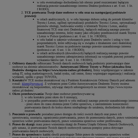
w celu ewentualnego dochodzenia lub obrony przed roszczeniami będącym
realizacją prawnie uzasadnionego interesu Dealera (podstawa z art. 6 ust. 1 lit.
f RODO);
TCE przetwarza Twoje dane osobowe w celu oraz na następującej podstawie
prawnej:
w celach analitycznych, tj. w celu lepszego doboru usług do potrzeb klientów
Toyota i Lexus, ogólnej optymalizacji produktów Toyota i Lexus, optymalizacji
procesów obsługi, budowania wiedzy o klientach Toyota i Lexus, analizy
finansowej TCE oraz sieci Dealerskiej, będących realizacją naszego prawnie
uzasadnionego interesu, który mamy jako oficjalny przedstawiciel marek Toyota
i Lexus w Polsce (podstawa z art. 6 ust. 1 lit. f RODO);
w celu badań w zakresie wykonanych przez Dealerów umów i usług w tym
posprzedażnych, które odbywają się w związku z działaniem sieci dealerskiej
marek Toyota i Lexus na podstawie naszego prawnie uzasadnionego interesu
(podstawa z art. 6 ust. 1 lit. f RODO);
w celach archiwalnych (dowodowych) będących realizacją naszego prawnie
uzasadnionego interesu zabezpieczenia informacji na wypadek prawnej potrzeby
wykazania faktów (art. 6 ust. 1 lit. f RODO);
Odbiorcy danych:
odbiorcami Twoich danych osobowych będą podmioty przetwarzające dane
osobowe na zlecenie administratorów:
Autoryzowani Dilerzy Toyoty w Polsce (aktualna lista
Dealerów dostępna na https://www.toyota-radosc.pl/dealers)
, firmy współpracujące w zakresie
usług IT, usług marketingowych, badań rynku, call center, firmy wspierające organizację i realizację
wydarzeń, spółki z grupy TOYOTA;
Kontakt:
W TCE można skontaktować się z Punktem Kontaktowym Ochrony Danych pod adresem
e-mail:
klient@toyota.pl
. Z wybranym przez Ciebie Autoryzowanym Dealerem Toyoty możesz
skontaktować się bezpośrednio, używając danych udostępnionych na stronie: https://www.toyota-
radosc.pl/dealers/.
Okres przechowywania:
Twoje dane osobowe przechowywane są:
w celu kontaktu przez okres do 6 miesięcy,
w przypadku przetwarzania danych w celu realizacji naszego prawnie uzasadnionego interesu
- przez okres do czasu złożenia przez Ciebie sprzeciwu, z zastrzeżeniem konieczności
przetwarzania danych do końca okresu niezbędnego do ustalenia, dochodzenia lub obrony
roszczeń.
Pouczenie o prawach:
posiadasz prawo dostępu do treści swoich danych oraz prawo ich
sprostowania, usunięcia, ograniczenia przetwarzania, prawo do przenoszenia danych, prawo wniesienia
sprzeciwu wobec przetwarzania danych, prawo wniesienia sprzeciwu wobec profilowania,
Prawo do skargi:
masz prawo wniesienia skargi do Prezesa Urzędu Ochrony Danych Osobowych,
gdy uznasz, iż przetwarzanie Twoich danych osobowych narusza przepisy prawa dotyczące
przetwarzania danych osobowych;
Prawo do sprzeciwu:
w każdej chwili przysługuje Tobie prawo do wniesienia sprzeciwu wobec
przetwarzania Twoich danych na podstawie prawnie uzasadnionego interesu, opisanego powyżej.