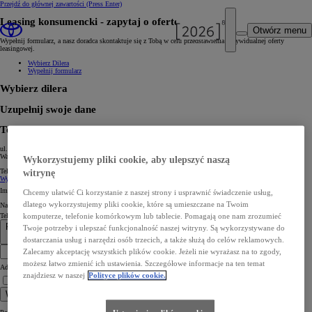
Przejdź do głównej zawartości
(Press Enter)
Leasing konsumencki ‑ zapytaj o ofertę
Otwórz menu
Wypełnij formularz, a nasz doradca skontaktuje się z Tobą w celu przedstawienia indywidualnej oferty
leasingowej.
Wybierz Dilera
Wypełnij formularz
Wybierz dilera
Uzupełnij swoje dane
Toyota Warszawa Radość
ul. Patriotów 271
Warszawa
Wykorzystujemy pliki cookie, aby ulepszyć naszą
Tel:
+48226153030
Zmień
witrynę
Wybierz dilera *
Imię *
Chcemy ułatwić Ci korzystanie z naszej strony i usprawnić świadczenie usług,
dlatego wykorzystujemy pliki cookie, które są umieszczane na Twoim
Nazwisko *
Telefon komórkowy *
komputerze, telefonie komórkowym lub tablecie. Pomagają one nam zrozumieć
Poland +48
Twoje potrzeby i ulepszać funkcjonalność naszej witryny. Są wykorzystywane do
+48
dostarczania usług i narzędzi osób trzecich, a także służą do celów reklamowych.
Zalecamy akceptację wszystkich plików cookie. Jeżeli nie wyrażasz na to zgody,
możesz łatwo zmienić ich ustawienia. Szczegółowe informacje na ten temat
Adres e‑mail *
znajdziesz w naszej
Polityce plików cookie.
Rozumiem informację. Wyrażam zgodę na kontakt telefoniczny lub mailowy.*
Wyślij