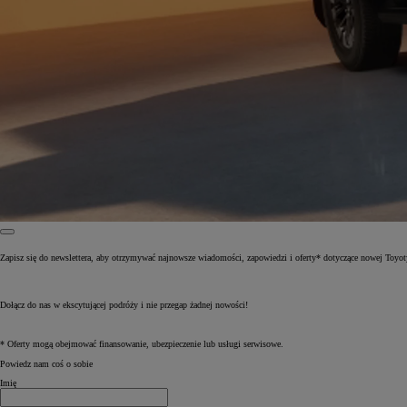
Zapisz się do newslettera, aby otrzymywać najnowsze wiadomości, zapowiedzi i oferty* dotyczące nowej Toyot
Od
81 900 zł
Dołącz do nas w ekscytującej podróży i nie przegap żadnej nowości!
Yaris Cross
HYBRID
* Oferty mogą obejmować finansowanie, ubezpieczenie lub usługi serwisowe.
Powiedz nam coś o sobie
Imię