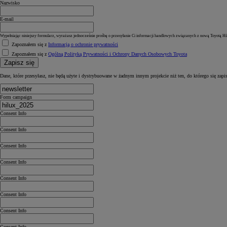
Nazwisko
E-mail
Wypełniając niniejszy formularz, wyrażasz jednocześnie prośbę o przesyłanie Ci informacji handlowych związanych z nową Toyotą Hi
Zapoznałem się z
Informacją o ochronie prywatności
Zapoznałem się z
Ogólną Polityką Prywatności i Ochrony Danych Osobowych Toyota
Zapisz się
Dane, które przesyłasz, nie będą użyte i dystrybuowane w żadnym innym projekcie niż ten, do którego się zapi
Form campaign
Consent Info
Consent Info
Consent Info
Consent Info
Consent Info
Consent Info
Consent Info
Consent Info