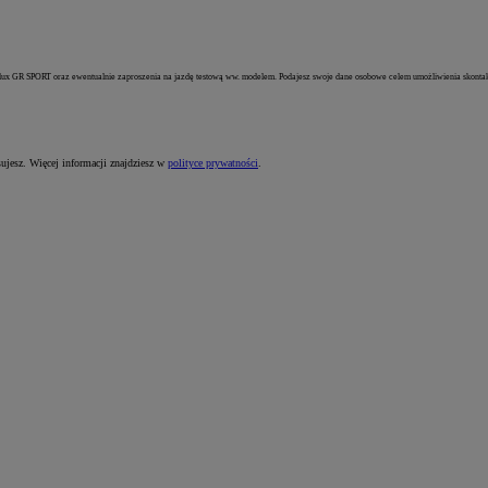
lux GR SPORT oraz ewentualnie zaproszenia na jazdę testową ww. modelem. Podajesz swoje dane osobowe celem umożliwienia skontaktow
sujesz. Więcej informacji znajdziesz w
polityce prywatności
.