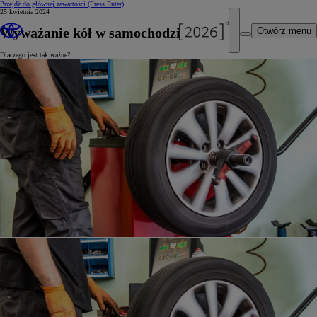
Przejdź do głównej zawartości
(Press Enter)
25 kwietnia 2024
Wyważanie kół w samochodzie
Otwórz menu
Dlaczego jest tak ważne?