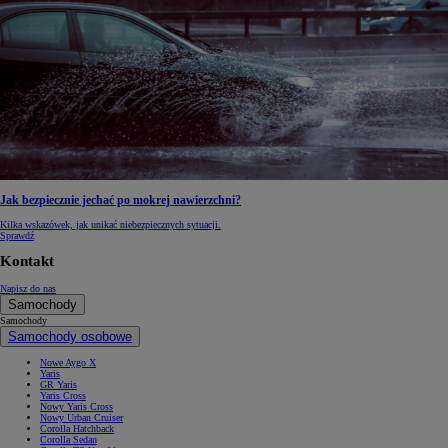
Jak bezpiecznie jechać po mokrej nawierzchni?
Kilka wskazówek, jak unikać niebezpiecznych sytuacji.
Sprawdź
Kontakt
Napisz do nas
Samochody
Samochody
Samochody osobowe
Nowe Aygo X
Yaris
GR Yaris
Yaris Cross
Nowy Yaris Cross
Nowy Urban Cruiser
Corolla Hatchback
Corolla Sedan