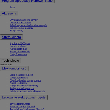
Program Sprzedaży Hurtowej Trade
Trade
Akcesoria
Oryginalne akcesoria Toyoty
Opony i koła zimowe
Zabudowy samochodów dostawczych
Zabezpieczenia i alarmy
Sklep Toyoty
Strefa klienta
Aplikacja MyToyota
Instrukcje obsługi
Aktualizacja map
System Bluetooth®
Karty Ratownicze
Technologie
Technologie
Elektromobilność
Lider elektromobilności
Napęd hybrydowy
Napęd hybrydowy typu plug-in
Napęd wodorowy
Napęd elektryczny na baterię
Zasięg aut elektrycznych
Zalety posiadania aut elektrycznych
Ładowanie elektrycznej Toyoty
Toyota HomeCharge
Toyota Charging Network
Jak naładować elektryczną Toyotę?