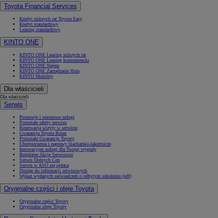
Toyota Financial Services
Kredyt niższych rat Toyota Easy
Kredyt standardowy
Leasing standardowy
KINTO ONE
KINTO ONE Leasing niższych rat
KINTO ONE Leasing konsumencki
KINTO ONE Najem
KINTO ONE Zarządzanie flotą
KINTO Mobility
Dla właścicieli
Dla właścicieli
Serwis
Promocje i sezonowe usługi
Pozostałe oferty serwisu
Rezerwacja wizyty w serwisie
Gwarancja Toyota Relax
Pozostałe Gwarancje Toyoty
Ubezpieczenia i naprawy blacharsko-lakiernicze
Innowacyjne usługi dla Twojej wygody
Bezpłatne Akcje Serwisowe
Serwis Dobrych Cen
Serwis w ASO się opłaca
Dostęp do informacji serwisowych
Wykaz wydanych zaświadczeń o odbytym szkoleniu (pdf)
Oryginalne części i oleje Toyota
Oryginalne części Toyoty
Oryginalne oleje Toyoty