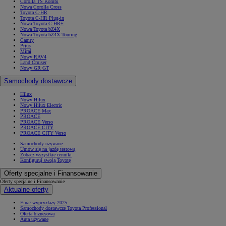
Corolla TS Kombi
Nowa Corolla Cross
Toyota C-HR
Toyota C-HR Plug-in
Nowa Toyota C-HR+
Nowa Toyota bZ4X
Nowa Toyota bZ4X Touring
Camry
Prius
Mirai
Nowy RAV4
Land Cruiser
Nowy GR GT
Samochody dostawcze
Hilux
Nowy Hilux
Nowy Hilux Electric
PROACE Max
PROACE
PROACE Verso
PROACE CITY
PROACE CITY Verso
Samochody używane
Umów się na jazdę testową
Zobacz wszystkie cenniki
Konfiguruj swoją Toyotę
Oferty specjalne i Finansowanie
Oferty specjalne i Finansowanie
Aktualne oferty
Finał wyprzedaży 2025
Samochody dostawcze Toyota Professional
Oferta biznesowa
Auta używane