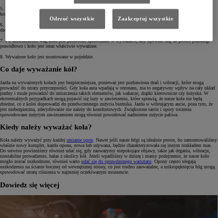
5. Na podstawie uzyskanych wyników wyważarka wskazuje, gdzie należy umieścić dodatkowe odważniki na
kole, aby zrównoważyć jego masę.
Odrzuć wszystkie
Zaakceptuj wszystkie
6. Technik umieszcza odpowiednią ilość wag na wskazanych miejscach na krawędzi felgi. Wagi są starannie
dociskane lub przyklejane, aby zapewnić trwałe ich umocowanie.
7. Po umieszczeniu wag koło jest ponownie sprawdzane w wyważarce, aby upewnić się, że proces przebiegł
prawidłowo i koło jest teraz właściwie wyważone.
8. Wyważone koło jest montowane w pojeździe.
Co daje wyważanie kół?
Jazda na wyważonych kołach jest bezpieczniejsza, ponieważ jest pozbawiona drań i wibracji, które mogą
prowadzić do utraty przyczepności. Gdy koła auta wpadają w rezonans, ma to negatywny wpływ na cały układ
jezdny i może prowadzić do zniszczenia takich elementów, jak wahacze, drążki kierownicze czy łożyska. W
ekstremalnych przypadkach mogą pojawić się luzy w zawieszeniu, które sprawią, że nasze koła nie będą
zbieżne, co z kolei doprowadzi do przedwczesnego zużycia bieżnika. Jazda w wibrującym aucie, poza tym, że
jest niebezpieczna, zdecydowanie nie należy do komfortowych. Zwiększone tarcie i opory toczenia
spowodowane zużytym zawieszeniem mogą również powodować nadmierne zużycie paliwa.
Kiedy należy wyważać koła?
Koła należy wyważyć przy każdej
zmianie opon
. Nawet jeśli nasze felgi są idealnie proste, bo zamontowaliśmy
właśnie nowy komplet, każda opona, nowa lub używana, będzie charakteryzowała się innym rozkładem mas.
Do serwisu powinniśmy również udać się, gdy zauważymy niepokojące objawy, takie jak drgania, wibracje,
niestabilne prowadzenie, hałas z okolicy kół. Jeżeli wpadliśmy w dziurę i mamy podejrzenie, że nasze koło
mogło zostać uszkodzone, również warto
udać się do sprawdzonego warsztatu
. Opony często ulegają
uszkodzeniu na ścianie bocznej od wewnętrznej strony, co jest trudno zauważalne, a mikropęknięcia felg mogą
spowodować utratę ciśnienia w najmniej oczekiwanym momencie.
Dowiedz się więcej