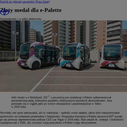
Przejdź do głównej zawartości
(Press Enter)
Złoty medal dla e-Palette
Autonomiczny i w pełni elektryczny
2
Jeśli chodzi o e-Mobilność, ED
z pewnością jest medalistą! e-Palette zademonstrował
autonomiczną jazdę, kilkunastu pojazdów elektrycznych zasilanych akumulatorami. Auta
poruszały się w ciągłej pętli po wiosce olimpijskiej i paraolimpijskiej w Tokio
w 2020 roku.
Wywołały one spore zamieszanie, ale co ważniejsze – spełniły swoje zadanie, jakim było transportowanie
2
sportowców na wydarzenia punktualnie i bezpiecznie. Oryginalna koncepcja e-Palette autorstwa ED
została
po raz pierwszy zaprezentowana podczas CES Las Vegas w 2018 roku. Nasz zespół ds. strategii i mobilności
współpracował z TME, aby stworzyć wizję przyszłości e-Palette z jego ekosystemem.