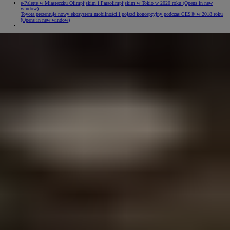
e-Palette w Miasteczku Olimpijskim i Paraolimpijskim w Tokio w 2020 roku
(Opens in new
window)
Toyota prezentuje nowy ekosystem mobilności i pojazd koncepcyjny podczas CES® w 2018 roku
(Opens in new window)