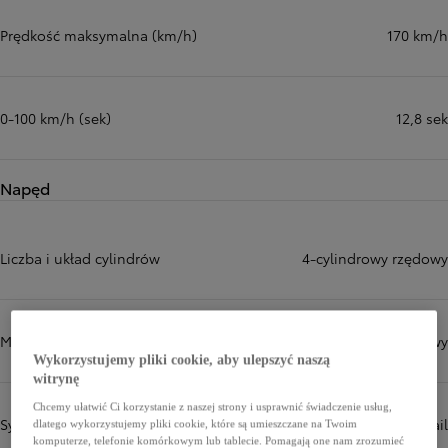
Prędkość maksymalna (km/h)
170 km/h
0-100 km/h (sek)
12,8 sek
Napęd
Liczba i układ cylindrów
4-cylindrowy rzędowy
Więcej informacji
Mechanizm zaworów
DOHC 16-zaworowy
Wykorzystujemy pliki cookie, aby ulepszyć naszą
witrynę
Chcemy ułatwić Ci korzystanie z naszej strony i usprawnić świadczenie usług,
System wtrysku paliwa
Wtrysk typu common-rail
dlatego wykorzystujemy pliki cookie, które są umieszczane na Twoim
komputerze, telefonie komórkowym lub tablecie. Pomagają one nam zrozumieć