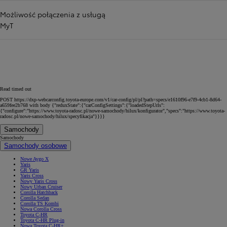
Możliwość połączenia z usługą
MyT
Read timed out
POST https://dxp-webcarconfig.toyota-europe.com/v1/car-config/pl/pl?path=specs/e1610f96-e7f9-4cb1-8d64-
a659fee2b768 with body {"reduxState":{"carConfigSettings":{"loadedStepUrls":
{"configure":"https://www.toyota-radosc.pl/nowe-samochody/hilux/konfigurator","specs":"https://www.toyota-
radosc.pl/nowe-samochody/hilux/specyfikacja"}}}}
Samochody
Samochody
Samochody osobowe
Nowe Aygo X
Yaris
GR Yaris
Yaris Cross
Nowy Yaris Cross
Nowy Urban Cruiser
Corolla Hatchback
Corolla Sedan
Corolla TS Kombi
Nowa Corolla Cross
Toyota C-HR
Toyota C-HR Plug-in
Nowa Toyota C-HR+