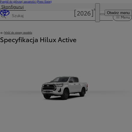
Przejdź do głównej zawartości
(Press Enter)
Skonfiguruj
Cena została zaktualizowana Cena Twojej konfiguracji została zmieniona na 178 400 zł.
Otwórz menu
Menu
Wyszukaj dane techniczne
Wróć do strony modelu
Specyfikacja Hilux Active