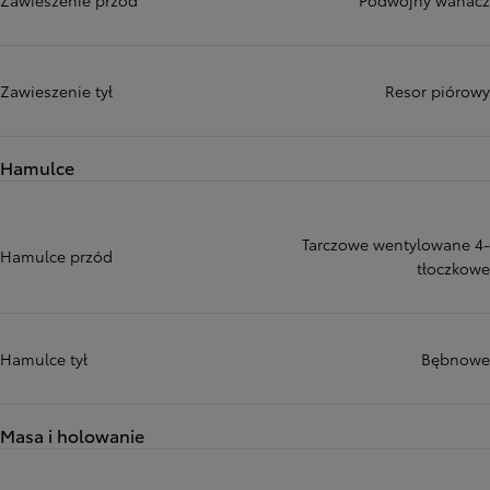
Zawieszenie przód
Podwójny wahacz
Zawieszenie tył
Resor piórowy
Hamulce
Tarczowe wentylowane 4-
Hamulce przód
tłoczkowe
Hamulce tył
Bębnowe
Masa i holowanie