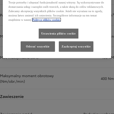
Twoje potrzeby i ulepszać funkcjonalność naszej witryny. Są wykorzystywane do
dostarczania usług i narzędzi osób trzecich, a także służą do celów reklamowych.
Zalecamy akceptację wszystkich plików cookie. Jeżeli nie wyrażasz na to zgody,
Pojemność skokowa (cm³)
2393 cm³
możesz łatwo zmienić ich ustawienia. Szczegółowe informacje na ten temat
znajdziesz w naszej
Polityce plików cookie.
Ustawienia plików cookie
Maksymalna moc (kW/obr./min)
110 kW/obr./min
Odrzuć wszystkie
Zaakceptuj wszystkie
Moc maksymalna (KM)
150 KM
Maksymalny moment obrotowy
400 Nm
(Nm/obr./min)
Zawieszenie