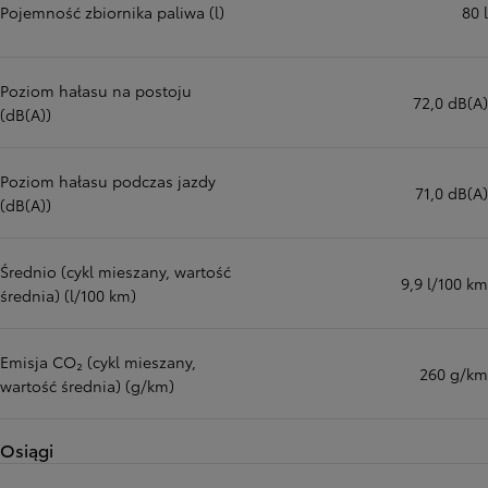
Pojemność zbiornika paliwa (l)
80 l
Poziom hałasu na postoju
72,0 dB(A)
(dB(A))
Poziom hałasu podczas jazdy
71,0 dB(A)
(dB(A))
Średnio (cykl mieszany, wartość
9,9 l/100 km
średnia) (l/100 km)
Emisja CO₂ (cykl mieszany,
260 g/km
wartość średnia) (g/km)
Osiągi