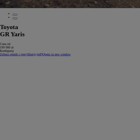
Toyota
GR Yaris
Cena od
199 900 zł
Konfiguruj
Zobacz cennik i specyfikację (pdf)
Opens in new window