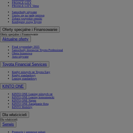
PROACE CITY
PROACE CITY Verso
Samochody używane
Umów się na jazdę testową
Zobacz wszystkie cenniki
Konfiguruj swoją Toyotę
Oferty specjalne i Finansowanie
Oferty specjalne i Finansowanie
Aktualne oferty
Finał wyprzedaży 2025
Samochody dostawcze Toyota Professional
Oferta biznesowa
Auta używane
Toyota Financial Services
Kredyt niższych rat Toyota Easy
Kredyt standardowy
Leasing standardowy
KINTO ONE
KINTO ONE Leasing niższych rat
KINTO ONE Leasing konsumencki
KINTO ONE Najem
KINTO ONE Zarządzanie flotą
KINTO Mobility
Dla właścicieli
Dla właścicieli
Serwis
Promocje i sezonowe usługi