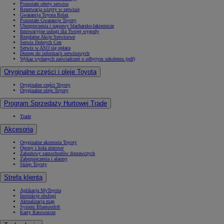
Pozostałe oferty serwisu
Rezerwacja wizyty w serwisie
Gwarancja Toyota Relax
Pozostałe Gwarancje Toyoty
Ubezpieczenia i naprawy blacharsko-lakiernicze
Innowacyjne usługi dla Twojej wygody
Bezpłatne Akcje Serwisowe
Serwis Dobrych Cen
Serwis w ASO się opłaca
Dostęp do informacji serwisowych
Wykaz wydanych zaświadczeń o odbytym szkoleniu (pdf)
Oryginalne części i oleje Toyota
Oryginalne części Toyoty
Oryginalne oleje Toyoty
Program Sprzedaży Hurtowej Trade
Trade
Akcesoria
Oryginalne akcesoria Toyoty
Opony i koła zimowe
Zabudowy samochodów dostawczych
Zabezpieczenia i alarmy
Sklep Toyoty
Strefa klienta
Aplikacja MyToyota
Instrukcje obsługi
Aktualizacja map
System Bluetooth®
Karty Ratownicze