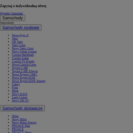
Zapytaj o indywidualną ofertę
Wypełnij formularz
Samochody
Samochody
Samochody osobowe
Nowe Aygo X
Yaris
GR Yaris
Yaris Cross
Nowy Yaris Cross
Nowy Urban Cruiser
Corolla Hatchback
Corolla Sedan
Corolla TS Kombi
Nowa Corolla Cross
Toyota C-HR
Toyota C-HR Plug-in
Nowa Toyota C-HR+
Nowa Toyota bZ4X
Nowa Toyota bZ4X Touring
Camry
Prius
Mirai
Nowy RAV4
Land Cruiser
Nowy GR GT
Samochody dostawcze
Hilux
Nowy Hilux
Nowy Hilux Electric
PROACE Max
PROACE
PROACE Verso