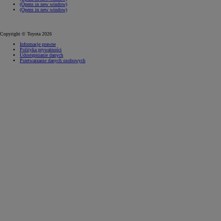
(Opens in new window)
(Opens in new window)
Copyright © Toyota 2026
Informacje prawne
Polityka prywatności
Udostępnianie danych
Przetwarzanie danych osobowych