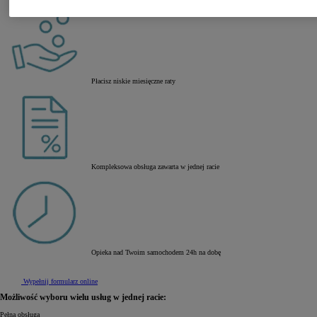
Płacisz niskie miesięczne raty
Kompleksowa obsługa zawarta w jednej racie
Opieka nad Twoim samochodem 24h na dobę
Wypełnij formularz online
Możliwość wyboru wielu usług w jednej racie:
Pełna obsługa