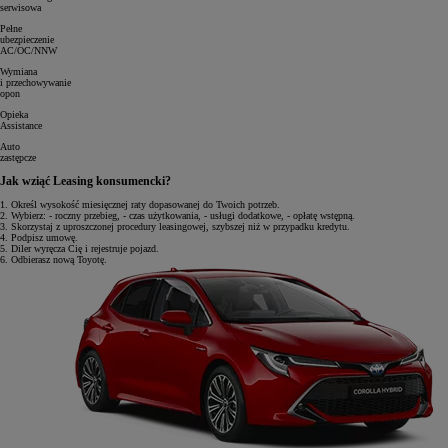
serwisowa
Pełne
ubezpieczenie
AC/OC/NNW
Wymiana
i przechowywanie
opon
Opieka
Assistance
Auto
zastępcze
Jak wziąć Leasing konsumencki?
1.
Określ wysokość miesięcznej raty dopasowanej do Twoich potrzeb.
2.
Wybierz: - roczny przebieg, - czas użytkowania, - usługi dodatkowe, - opłatę wstępną.
3.
Skorzystaj z uproszczonej procedury leasingowej, szybszej niż w przypadku kredytu.
4.
Podpisz umowę.
5.
Diler wyręcza Cię i rejestruje pojazd.
6.
Odbierasz nową Toyotę.