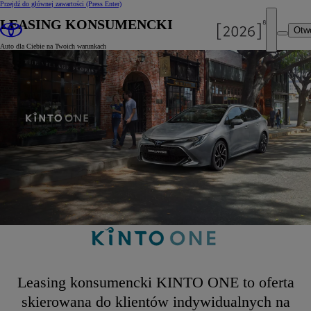
Przejdź do głównej zawartości
(Press Enter)
LEASING KONSUMENCKI
Otw
Auto dla Ciebie na Twoich warunkach
Leasing konsumencki KINTO ONE to oferta
skierowana do klientów indywidualnych na