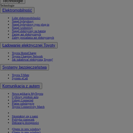
Technologie
Technologie
Elektromobilność
Lider elektromobilności
Napęd hybrydowy
Napęd hybrydowy typu plug-in
Napęd wodorowy
Napęd elektryczny na baterię
Zasięg aut elektrycznych
Zalety posiadania aut elektrycznych
Ładowanie elektrycznej Toyoty
Toyota HomeCharge
Toyota Charging Network
Jak naładować elektryczną Toyotę?
Systemy bezpieczeństwa
Toyota T-Mate
System eCall
Komunikacja z autem
Nowa aplikacja MyToyota
Cyfrowy opiekun auta
Usługi Connected
Płatne subskrypcje
Toyota Connectivity Match
Skontaktuj się z nami
Polityka ciasteczek
Deklaracja dostępności
(Opens in new window)
(Opens in new window)