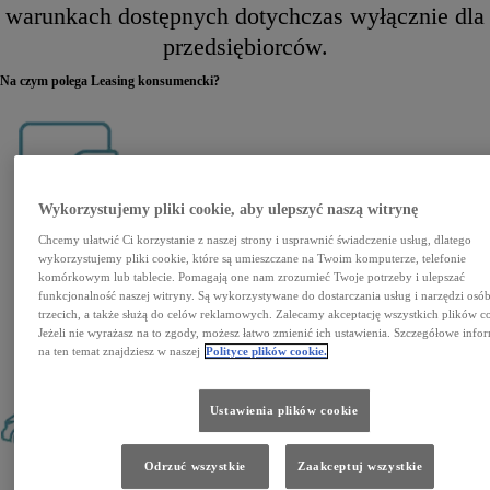
warunkach dostępnych dotychczas wyłącznie dla
przedsiębiorców.
Na czym polega Leasing konsumencki?
Wykorzystujemy pliki cookie, aby ulepszyć naszą witrynę
Wpłata własna od 0% do 40%
Chcemy ułatwić Ci korzystanie z naszej strony i usprawnić świadczenie usług, dlatego
wykorzystujemy pliki cookie, które są umieszczane na Twoim komputerze, telefonie
komórkowym lub tablecie. Pomagają one nam zrozumieć Twoje potrzeby i ulepszać
funkcjonalność naszej witryny. Są wykorzystywane do dostarczania usług i narzędzi osó
trzecich, a także służą do celów reklamowych. Zalecamy akceptację wszystkich plików c
Jeżeli nie wyrażasz na to zgody, możesz łatwo zmienić ich ustawienia. Szczegółowe info
na ten temat znajdziesz w naszej
Polityce plików cookie.
Umowa leasingowa na okres od 24 do 48 miesięcy
Ustawienia plików cookie
Odrzuć wszystkie
Zaakceptuj wszystkie
Trzy warianty zakończenia umowy: wymiana na nowe auto, zwrot lub wykup