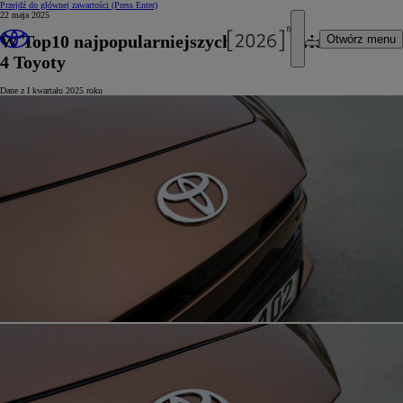
Przejdź do głównej zawartości
(Press Enter)
22 maja 2025
W Top10 najpopularniejszych aut na świecie –
Otwórz menu
4 Toyoty
Dane z I kwartału 2025 roku