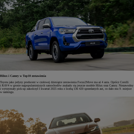
Hilux i Camry w Top10 zestawienia
Toyota jako jedyny producent w czołowej dziesiątce zestawienia Focus2Move ma aż 4 auta. Oprócz Corolli
i RAV4 w gronie najpopularniejszych samochodów znalazły się jeszcze modele Hilux oraz Camry. Niezawodny
i wytrzymały pick-up zakończył I kwartał 2025 roku z liczbą 136 420 sprzedanych aut, co dało mu 9. miejsce
w rankingu.