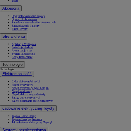
Trade
Akcesoria
Oryginalne akcesoria Toyoty
Opony i koła zimowe
Zabudowy samochodów dostawczych
Zabezpieczenia i alarmy
Sklep Toyoty
Strefa klienta
Aplikacja MyToyota
Instrukcje obsługi
Aktualizacja map
System Bluetooth®
Karty Ratownicze
Technologie
Technologie
Elektromobilność
Lider elektromobilności
Napęd hybrydowy
Napęd hybrydowy typu plug-in
Napęd wodorowy
Napęd elektryczny na baterię
Zasięg aut elektrycznych
Zalety posiadania aut elektrycznych
Ładowanie elektrycznej Toyoty
Toyota HomeCharge
Toyota Charging Network
Jak naładować elektryczną Toyotę?
Systemy bezpieczeństwa