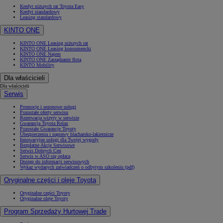
Kredyt niższych rat Toyota Easy
Kredyt standardowy
Leasing standardowy
KINTO ONE
KINTO ONE Leasing niższych rat
KINTO ONE Leasing konsumencki
KINTO ONE Najem
KINTO ONE Zarządzanie flotą
KINTO Mobility
Dla właścicieli
Dla właścicieli
Serwis
Promocje i sezonowe usługi
Pozostałe oferty serwisu
Rezerwacja wizyty w serwisie
Gwarancja Toyota Relax
Pozostałe Gwarancje Toyoty
Ubezpieczenia i naprawy blacharsko-lakiernicze
Innowacyjne usługi dla Twojej wygody
Bezpłatne Akcje Serwisowe
Serwis Dobrych Cen
Serwis w ASO się opłaca
Dostęp do informacji serwisowych
Wykaz wydanych zaświadczeń o odbytym szkoleniu (pdf)
Oryginalne części i oleje Toyota
Oryginalne części Toyoty
Oryginalne oleje Toyoty
Program Sprzedaży Hurtowej Trade