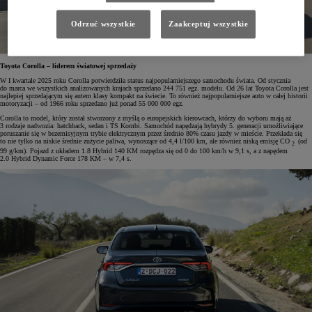
Odrzuć wszystkie
Zaakceptuj wszystkie
Toyota Corolla – liderem światowej sprzedaży
W I kwartale 2025 roku Corolla potwierdziła status najpopularniejszego samochodu świata. Od stycznia
do marca we wszystkich analizowanych krajach sprzedano 244 751 egz. modelu. Od 26 lat Toyota Corolla jest
najlepiej sprzedającym się autem klasy kompakt na świecie. To również najpopularniejsze auto w całej historii
motoryzacji – od 1966 roku sprzedano już ponad 55 000 000 egz.
Corolla to model, który został stworzony z myślą o europejskich kierowcach, którzy do wyboru mają aż
3 rodzaje nadwozia: hatchback, sedan i TS Kombi. Samochód napędzają hybrydy 5. generacji umożliwiające
poruszanie się w bezemisyjnym trybie elektrycznym przez średnio 80% czasu jazdy w mieście. Przekłada się
to nie tylko na niskie średnie zużycie paliwa, wynoszące od 4,4 l/100 km, ale również niską emisję CO
(od
2
99 g/km). Pojazd z układem 1.8 Hybrid 140 KM rozpędza się od 0 do 100 km/h w 9,1 s, a z napędem
2.0 Hybrid Dynamic Force 178 KM – w 7,4 s.