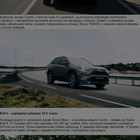
Kolejnymi atutami Corolli, o których warto tu wspomnieć, są nowoczesne technologie multimediów
i łączności z inteligentnym asystentem głosowym czy nawigacją w chmurze. Pojazd w standardzie posiada
także rozbudowany zestaw systemów bezpieczeństwa czynnego Toyota T-MATE o większym zakresie działania
i nowych funkcjach.
RAV4 – najchętniej wybierany SUV świata
Na drugiej pozycji w zestawieniu portalu Focus2Move – z niewielką stratą do Corolli – znalazła się Toyota
RAV4. W I kwartale 2025 roku sprzedano 242 190 egz. modelu, który stał się też najchętniej wybieranym
SUV-em na świecie. Toyota zaprezentowała właśnie najnowszą, 6. generację kultowego samochodu. W Europie
samochód ten będzie dostępny z napędem hybrydowym i hybrydowym typu plug-in.