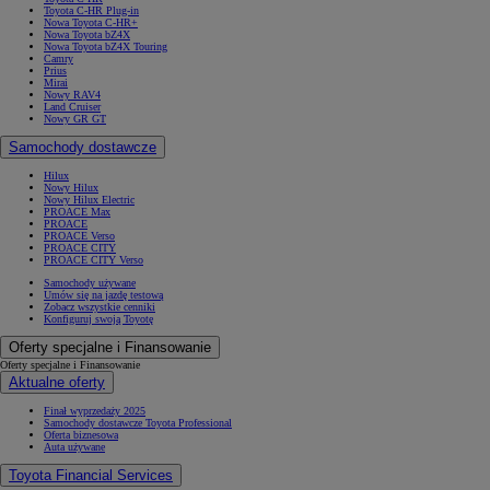
Toyota C-HR Plug-in
Nowa Toyota C-HR+
Nowa Toyota bZ4X
Nowa Toyota bZ4X Touring
Camry
Prius
Mirai
Nowy RAV4
Land Cruiser
Nowy GR GT
Samochody dostawcze
Hilux
Nowy Hilux
Nowy Hilux Electric
PROACE Max
PROACE
PROACE Verso
PROACE CITY
PROACE CITY Verso
Samochody używane
Umów się na jazdę testową
Zobacz wszystkie cenniki
Konfiguruj swoją Toyotę
Oferty specjalne i Finansowanie
Oferty specjalne i Finansowanie
Aktualne oferty
Finał wyprzedaży 2025
Samochody dostawcze Toyota Professional
Oferta biznesowa
Auta używane
Toyota Financial Services