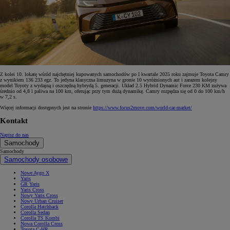
Z kolei 10. lokatę wśród najchętniej kupowanych samochodów po I kwartale 2025 roku zajmuje Toyota Camry
z wynikiem 136 233 egz. To jedyna klasyczna limuzyna w gronie 10 wyróżnionych aut i zarazem kolejny
model Toyoty z wydajną i oszczędną hybrydą 5. generacji. Układ 2.5 Hybrid Dynamic Force 230 KM zużywa
średnio od 4,8 l paliwa na 100 km, oferując przy tym dużą dynamikę. Camry rozpędza się od 0 do 100 km/h
w 7,2 s.
Więcej informacji dostępnych jest na stronie
https://www.focus2move.com/world-car-market/
Kontakt
Napisz do nas
Samochody
Samochody
Samochody osobowe
Nowe Aygo X
Yaris
GR Yaris
Yaris Cross
Nowy Yaris Cross
Nowy Urban Cruiser
Corolla Hatchback
Corolla Sedan
Corolla TS Kombi
Nowa Corolla Cross
Toyota C-HR