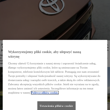
Portal Focus2Move.com udostępnił dane o globalnej sprzedaży samochodów w I kwartale 2025 roku.
W dziesiątce najpopularniejszych aut na świecie znalazły się aż 4 modele Toyoty. Globalnym liderem
jest Corolla, której sprzedaż sięgnęła 244 751 egz. Z kolei RAV4 to najpopularniejszy SUV na świecie.
Wykorzystujemy pliki cookie, aby ulepszyć naszą
Analitycy portalu Focus2Move.com opublikowali najnowsze wyniki światowej sprzedaży samochodów
witrynę
w I kwartale 2025 roku. Dane zebrane ze 162 krajów potwierdziły globalną dominację Toyoty. Po pierwszych
trzech miesiącach bieżącego roku aż 4 modele marki znalazły się w Top10 najchętniej kupowanych
samochodów na świecie.
Chcemy ułatwić Ci korzystanie z naszej strony i usprawnić świadczenie usług,
dlatego wykorzystujemy pliki cookie, które są umieszczane na Twoim
komputerze, telefonie komórkowym lub tablecie. Pomagają one nam zrozumieć
Twoje potrzeby i ulepszać funkcjonalność naszej witryny. Są wykorzystywane do
dostarczania usług i narzędzi osób trzecich, a także służą do celów reklamowych.
Zalecamy akceptację wszystkich plików cookie. Jeżeli nie wyrażasz na to zgody,
możesz łatwo zmienić ich ustawienia. Szczegółowe informacje na ten temat
znajdziesz w naszej
Polityce plików cookie.
Ustawienia plików cookie