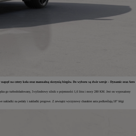
w napęd na cztery koła oraz manualną skrzynią biegów. Do wyboru są dwie wersje – Dynamic oraz Aero
dza go turbodoładowany, 3-cylindrowy silnik o pojemności 1,6 litra i mocy 280 KM. Jest on wyposażony
e nakładki na pedały i nakładki progowe. Z zewnątrz wyczynowy charakter auta podkreślają 18" felgi