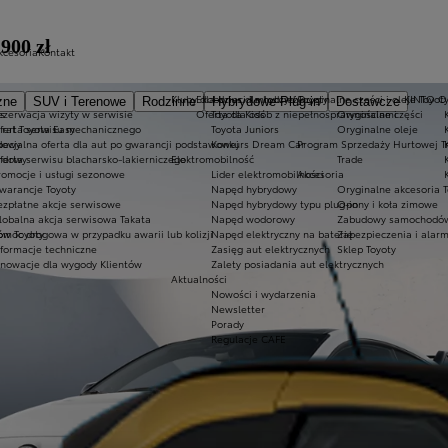
900 zł
kcesoria
Kontakt
Kluby dla dzieci i młodzieży
Ekobonus dla hybryd Toyoty
Oryginalne części i oleje Toyot
KINTO 
zne
SUV i Terenowe
Rodzinne
Hybrydowe Plug-in
Dostawcze
es
ezerwacja wizyty w serwisie
Oferta dla osób z niepełnosprawnościami
Toyota Kids
Oryginalne części
 rat Toyota Easy
ferta serwisu mechanicznego
Toyota Juniors
Oryginalne oleje
dowy
pecjalna oferta dla aut po gwarancji podstawowej
Konkurs Dream Car
Program Sprzedaży Hurtowej T
ardowy
ferta serwisu blacharsko-lakierniczego
Elektromobilność
Trade
romocje i usługi sezonowe
Lider elektromobilności
Akcesoria
warancje Toyoty
Napęd hybrydowy
Oryginalne akcesoria T
ezpłatne akcje serwisowe
Napęd hybrydowy typu plug-in
Opony i koła zimowe
lobalna akcja serwisowa Takata
Napęd wodorowy
Zabudowy samochodów
ów Toyoty
omoc drogowa w przypadku awarii lub kolizji
Napęd elektryczny na baterię
Zabezpieczenia i alar
nformacje techniczne
Zasięg aut elektrycznych
Sklep Toyoty
nnowacje dla wygody Klientów
Zalety posiadania aut elektrycznych
Aktualności
Nowości i wydarzenia
Newsletter
Porady
Regulacje CAFE