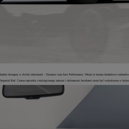
będzie dostępny w dwóch odmianach – Dynamic oraz Aero Performance. Wersje te można dodatkowo rozbudowa
z Imperial Red. Czarna tapicerka z ekologicznego zamszu i skórzanymi boczkami może być wykończona w kolor