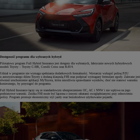
Dostępność programu dla wybranych hybryd
Pilotażowy program Full Hybrid Insurance jest dotępny dla wybranych, fabrycznie nowych hybrydowych
modeli Toyoty – Toyoty C-HR, Corolli Cross oraz RAV4.
Udział w programie nie wymaga spełniania dodatkowych formalności. Wystarczy wykupić polisę PZU
u autoryzowanego dilera Toyoty z dodaną klauzulą FHI oraz podpisać wymagany formularz zgody. Zalecane jest
również uruchomienie aplikacji MyToyota, która umożliwia sprawdzanie wyników, choć nie stanowi warunku
koniecznego, by przystąpić do programu.
Full Hybrid Insurance łączy się ze standardowym ubezpieczeniem OC, AC i NNW i nie wpływa na jego
podstawowe warunki. Zniżka FHI może być łączona z innymi rabatami uwzględnianymi przy odnowieniu
polisy. Program promuje ekonomiczny styl jazdy oraz bezszkodowe użytkowanie pojazdu.