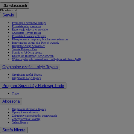
Dla właścicieli
Dla właścicieli
Serwis
Promocje i sezonowe usługi
Pozostałe oferty serwisu
Rezerwacja wizyty w serwisie
Gwarancja Toyota Relax
Pozostałe Gwarancje Toyoty
Ubezpieczenia i naprawy blacharsko-lakiernicze
Innowacyjne usługi dla Twojej wygody
Bezpłatne Akcje Serwisowe
Serwis Dobrych Cen
Serwis w ASO się opłaca
Dostęp do informacji serwisowych
Wykaz wydanych zaświadczeń o odbytym szkoleniu (pdf)
Oryginalne części i oleje Toyota
Oryginalne części Toyoty
Oryginalne oleje Toyoty
Program Sprzedaży Hurtowej Trade
Trade
Akcesoria
Oryginalne akcesoria Toyoty
Opony i koła zimowe
Zabudowy samochodów dostawczych
Zabezpieczenia i alarmy
Sklep Toyoty
Strefa klienta