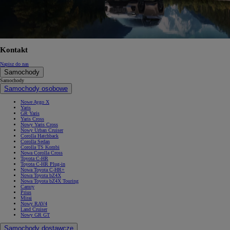
Kontakt
Napisz do nas
Samochody
Samochody
Samochody osobowe
Nowe Aygo X
Yaris
GR Yaris
Yaris Cross
Nowy Yaris Cross
Nowy Urban Cruiser
Corolla Hatchback
Corolla Sedan
Corolla TS Kombi
Nowa Corolla Cross
Toyota C-HR
Toyota C-HR Plug-in
Nowa Toyota C-HR+
Nowa Toyota bZ4X
Nowa Toyota bZ4X Touring
Camry
Prius
Mirai
Nowy RAV4
Land Cruiser
Nowy GR GT
Samochody dostawcze