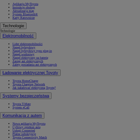
Aplikacja MyToyota
Instrukcje obsługi
Aktualizacja map
System Bluetooth®
Karty Ratownicze
Technologie
Technologie
Elektromobilność
Lider elektromobilności
Napęd hybrydowy
Napęd hybrydowy typu plug-in
Napęd wodorowy
Napęd elektryczny na baterię
Zasięg aut elektrycznych
Zalety posiadania aut elektrycznych
Ładowanie elektrycznej Toyoty
Toyota HomeCharge
Toyota Charging Network
Jak naładować elektryczną Toyotę?
Systemy bezpieczeństwa
Toyota T-Mate
System eCall
Komunikacja z autem
Nowa aplikacja MyToyota
Cyfrowy opiekun auta
Usługi Connected
Płatne subskrypcje
Toyota Connectivity Match