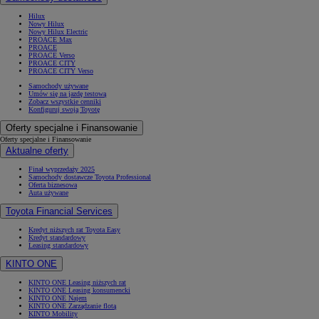
Hilux
Nowy Hilux
Nowy Hilux Electric
PROACE Max
PROACE
PROACE Verso
PROACE CITY
PROACE CITY Verso
Samochody używane
Umów się na jazdę testową
Zobacz wszystkie cenniki
Konfiguruj swoją Toyotę
Oferty specjalne i Finansowanie
Oferty specjalne i Finansowanie
Aktualne oferty
Finał wyprzedaży 2025
Samochody dostawcze Toyota Professional
Oferta biznesowa
Auta używane
Toyota Financial Services
Kredyt niższych rat Toyota Easy
Kredyt standardowy
Leasing standardowy
KINTO ONE
KINTO ONE Leasing niższych rat
KINTO ONE Leasing konsumencki
KINTO ONE Najem
KINTO ONE Zarządzanie flotą
KINTO Mobility