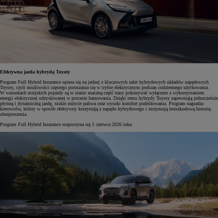
Efektywna jazda hybrydą Toyoty
Program Full Hybrid Insurance opiera się na jednej z kluczowych zalet hybrydowych układów napędowych
Toyoty, czyli możliwości częstego poruszania się w trybie elektrycznym podczas codziennego użytkowania.
W warunkach miejskich pojazdy są w stanie znaczną część trasy pokonywać wyłącznie z wykorzystaniem
energii elektrycznej odzyskiwanej w procesie hamowania. Dzięki temu hybrydy Toyoty zapewniają jednocześnie
płynną i dynamiczną jazdę, niskie zużycie paliwa oraz wysoki komfort podróżowania. Program nagradza
kierowców, którzy w sposób efektywny korzystają z napędu hybrydowego i utrzymują bezszkodową historię
ubezpieczenia.
Program Full Hybrid Insurance rozpoczyna się 1 czerwca 2026 roku.