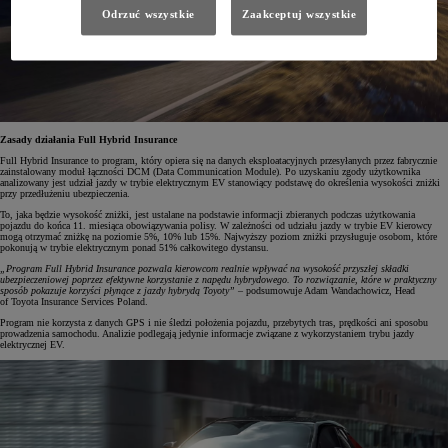
Odrzuć wszystkie
Zaakceptuj wszystkie
Zasady działania Full Hybrid Insurance
Full Hybrid Insurance to program, który opiera się na danych eksploatacyjnych przesyłanych przez fabrycznie
zainstalowany moduł łączności DCM (Data Communication Module). Po uzyskaniu zgody użytkownika
analizowany jest udział jazdy w trybie elektrycznym EV stanowiący podstawę do określenia wysokości zniżki
przy przedłużeniu ubezpieczenia.
To, jaka będzie wysokość zniżki, jest ustalane na podstawie informacji zbieranych podczas użytkowania
pojazdu do końca 11. miesiąca obowiązywania polisy. W zależności od udziału jazdy w trybie EV kierowcy
mogą otrzymać zniżkę na poziomie 5%, 10% lub 15%. Najwyższy poziom zniżki przysługuje osobom, które
pokonują w trybie elektrycznym ponad 51% całkowitego dystansu.
„Program Full Hybrid Insurance pozwala kierowcom realnie wpływać na wysokość przyszłej składki
ubezpieczeniowej poprzez efektywne korzystanie z napędu hybrydowego. To rozwiązanie, które w praktyczny
sposób pokazuje korzyści płynące z jazdy hybrydą Toyoty”
– podsumowuje Adam Wandachowicz, Head
of Toyota Insurance Services Poland.
Program nie korzysta z danych GPS i nie śledzi położenia pojazdu, przebytych tras, prędkości ani sposobu
prowadzenia samochodu. Analizie podlegają jedynie informacje związane z wykorzystaniem trybu jazdy
elektrycznej EV.