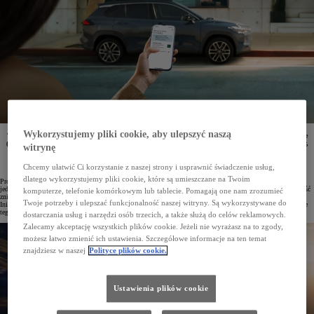
Wykorzystujemy pliki cookie, aby ulepszyć naszą
Toyota Insurance Services oraz PZU S.A. wprowadzają program pilotażowy Full Hybrid Insurance
(FHI) przeznaczony dla właścicieli wybranych modeli marki z napędem hybrydowym. Użytkownicy,
witrynę
którzy w sposób efektywny wykorzystują jazdę w trybie elektrycznym (EV), mogą otrzymać przy
odnowieniu polisy zniżkę sięgającą nawet 15%. Program nie wiąże się z dodatkowymi opłatami
i funkcjonuje w ramach pakietowej polisy PZU.
Chcemy ułatwić Ci korzystanie z naszej strony i usprawnić świadczenie usług,
dlatego wykorzystujemy pliki cookie, które są umieszczane na Twoim
Program Full Hybrid Insurance jest skierowany do klientów indywidualnych oraz osób prowadzących
jednoosobową działalność gospodarczą. Rozwiązanie umożliwia kierowcom realne oddziaływanie na wysokość
komputerze, telefonie komórkowym lub tablecie. Pomagają one nam zrozumieć
zniżki przy przedłużaniu ubezpieczenia, korzystając napędu hybrydowego w sposób świadomy i efektywny.
Twoje potrzeby i ulepszać funkcjonalność naszej witryny. Są wykorzystywane do
Inicjatywa została opracowana przez Toyota Insurance Services we współpracy z PZU S.A. i stanowi pierwsze
tego typu rozwiązanie dostępne dla użytkowników wybranych modeli hybrydowych Toyoty w Polsce.
dostarczania usług i narzędzi osób trzecich, a także służą do celów reklamowych.
Zalecamy akceptację wszystkich plików cookie. Jeżeli nie wyrażasz na to zgody,
możesz łatwo zmienić ich ustawienia. Szczegółowe informacje na ten temat
znajdziesz w naszej
Polityce plików cookie.
Ustawienia plików cookie