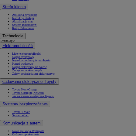
Strefa klienta
Aplikacja MyToyota
Instrukcje obsługi
Aktualizacja map
System Bluetooth®
Karty Ratownicze
Technologie
Technologie
Elektromobilność
Lider elektromobilności
Napęd hybrydowy
Napęd hybrydowy typu plug-in
Napęd wodorowy
Napęd elektryczny na baterię
Zasięg aut elektrycznych
Zalety posiadania aut elektrycznych
Ładowanie elektrycznej Toyoty
Toyota HomeCharge
Toyota Charging Network
Jak naładować elektryczną Toyotę?
Systemy bezpieczeństwa
Toyota T-Mate
System eCall
Komunikacja z autem
Nowa aplikacja MyToyota
Cyfrowy opiekun auta