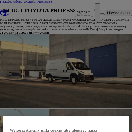
Przejdź do głównej zawartości
(Press Enter)
USŁUGI TOYOTA PROFESSIONAL
Otwórz menu
Mając na uwadze potrzeby Twojego biznesu, Dilerzy Toyota Professional profesjonalnie zadbają o zachowanie
pełnej mobilności Twojego auta. Z nami oszczędzasz czas na obsługę serwisową, gdyż zapewniamy
dedykowany serwis, prowadzony jednocześnie przez dwóch wykwalifikowanych mechaników, oraz szeroką
gamę usług specjalistycznych. Wszystko to stanowi niezbędne wsparcie dla Twojej firmy i jest dostępne
24 godziny na dobę, 7 dni w tygodniu.
Wykorzystujemy pliki cookie, aby ulepszyć naszą