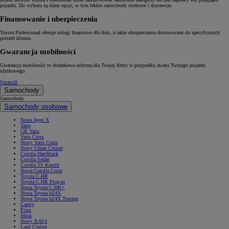
pojazdu. Do wyboru są różne opcje, w tym lekkie samochody osobowe i dostawcze.
Finansowanie i ubezpieczenia
Toyota Professional oferuje usługi finansowe dla firm, a także ubezpieczenia dostosowane do specyficznych
potrzeb klienta.
Gwarancja mobilności
Gwarancja mobilności to dodatkowa ochrona dla Twojej firmy w przypadku awarii Twojego pojazdu
użytkowego.
Sprawdź
Samochody
Samochody
Samochody osobowe
Nowe Aygo X
Yaris
GR Yaris
Yaris Cross
Nowy Yaris Cross
Nowy Urban Cruiser
Corolla Hatchback
Corolla Sedan
Corolla TS Kombi
Nowa Corolla Cross
Toyota C-HR
Toyota C-HR Plug-in
Nowa Toyota C-HR+
Nowa Toyota bZ4X
Nowa Toyota bZ4X Touring
Camry
Prius
Mirai
Nowy RAV4
Land Cruiser