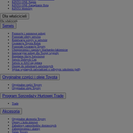
KINTO ONE Najem
KINTO ONE Zarządzanie flotą
KINTO Mobility
Dla właścicieli
Dla właścicieli
Serwis
Promocje i sezonowe usługi
Pozostałe oferty serwisu
Rezerwacja wizyty w serwisie
Gwarancja Toyota Relax
Pozostałe Gwarancje Toyoty
Ubezpieczenia i naprawy blacharsko-lakiernicze
Innowacyjne usługi dla Twojej wygody
Bezpłatne Akcje Serwisowe
Serwis Dobrych Cen
Serwis w ASO się opłaca
Dostęp do informacji serwisowych
Wykaz wydanych zaświadczeń o odbytym szkoleniu (pdf)
Oryginalne części i oleje Toyota
Oryginalne części Toyoty
Oryginalne oleje Toyoty
Program Sprzedaży Hurtowej Trade
Trade
Akcesoria
Oryginalne akcesoria Toyoty
Opony i koła zimowe
Zabudowy samochodów dostawczych
Zabezpieczenia i alarmy
Sklep Toyoty