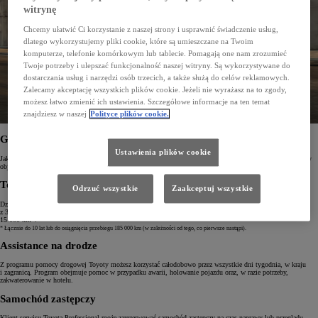
witrynę
Chcemy ułatwić Ci korzystanie z naszej strony i usprawnić świadczenie usług,
dlatego wykorzystujemy pliki cookie, które są umieszczane na Twoim
komputerze, telefonie komórkowym lub tablecie. Pomagają one nam zrozumieć
Twoje potrzeby i ulepszać funkcjonalność naszej witryny. Są wykorzystywane do
dostarczania usług i narzędzi osób trzecich, a także służą do celów reklamowych.
Zalecamy akceptację wszystkich plików cookie. Jeżeli nie wyrażasz na to zgody,
możesz łatwo zmienić ich ustawienia. Szczegółowe informacje na ten temat
znajdziesz w naszej
Polityce plików cookie.
Gwarancja PRO
Ustawienia plików cookie
Jakiekolwiek usterki spowodowane błędem w produkcji lub montażu w każdym nowym samochodzie Toyoty
objęte są gwarancją obowiązującą przez okres do 3 lat lub 1 000 000 km.
Toyota Relax
Odrzuć wszystkie
Zaakceptuj wszystkie
Dzięki gwarancji Toyota Relax zyskasz spokój umysłu. Każda nowa i używana Toyota jest sprzedawana
z 3‑letnią gwarancją. Po każdym serwisie gwarancja jest dodatkowo przedłużana o 12 miesięcy lub
15 000 km*.
* Łącznie do 10 lat lub do osiągnięcia przebiegu 185 000 km (w zależności od tego, co pierwsze nastąpi).
Assistance na drodze
Z programu pomocy drogowej Toyoty możesz korzystać całodobowo przez wszystkie dni tygodnia, w kraju
i zagranicą. Program obejmuje pomoc w przypadku awarii, holowanie pojazdu oraz, w razie potrzeby,
zakwaterowanie w hotelu.
Samochód zastępczy
Klient serwisu Toyota Professional może zarezerwować samochód zastępczy na czas naprawy lub przeglądu