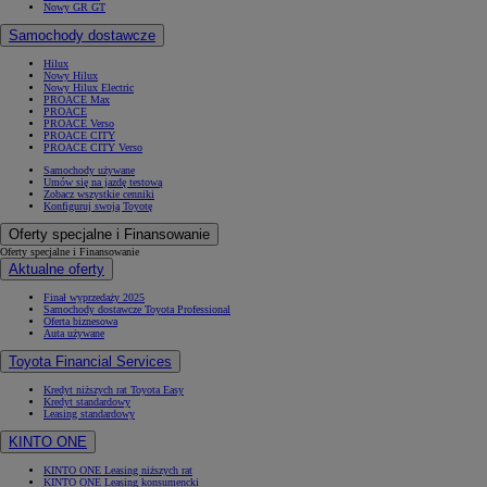
Nowy GR GT
Samochody dostawcze
Hilux
Nowy Hilux
Nowy Hilux Electric
PROACE Max
PROACE
PROACE Verso
PROACE CITY
PROACE CITY Verso
Samochody używane
Umów się na jazdę testową
Zobacz wszystkie cenniki
Konfiguruj swoją Toyotę
Oferty specjalne i Finansowanie
Oferty specjalne i Finansowanie
Aktualne oferty
Finał wyprzedaży 2025
Samochody dostawcze Toyota Professional
Oferta biznesowa
Auta używane
Toyota Financial Services
Kredyt niższych rat Toyota Easy
Kredyt standardowy
Leasing standardowy
KINTO ONE
KINTO ONE Leasing niższych rat
KINTO ONE Leasing konsumencki