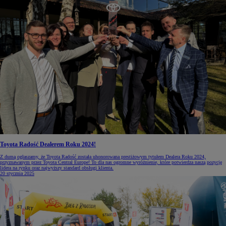
Toyota Radość Dealerem Roku 2024!
Z dumą ogłaszamy, że Toyota Radość została uhonorowana prestiżowym tytułem Dealera Roku 2024,
przyznawanym przez Toyota Central Europe! To dla nas ogromne wyróżnienie, które potwierdza naszą pozycję
lidera na rynku oraz najwyższy standard obsługi klienta.
20 stycznia 2025