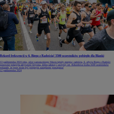
Rekord frekwencji w 6. Biegu z Radością! 3500 uczestników pobiegło dla Blanki
13 października 2024 roku, ulice warszawskiego Wawra tętniły energią i radością. 6. edycja Biegu z Radości
ponownie połączyła aktywność fizyczną, dobrą zabawę i szczytny cel. Rekordowa liczba 3500 uczestników
pokazała, że sport może być potężnym narzędziem pomagania!
12 października 2024