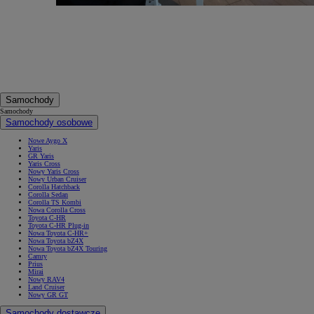
Samochody
Samochody
Samochody osobowe
Nowe Aygo X
Yaris
GR Yaris
Yaris Cross
Nowy Yaris Cross
Nowy Urban Cruiser
Corolla Hatchback
Corolla Sedan
Corolla TS Kombi
Nowa Corolla Cross
Toyota C-HR
Toyota C-HR Plug-in
Nowa Toyota C-HR+
Nowa Toyota bZ4X
Nowa Toyota bZ4X Touring
Camry
Prius
Mirai
Nowy RAV4
Land Cruiser
Nowy GR GT
Samochody dostawcze