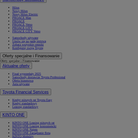
Hilux
Nowy Hilux
Nowy Hilux Electric
PROACE Max
PROACE
PROACE Verso
PROACE CITY
PROACE CITY Verso
Samochody używane
Umów się na jazdę testową
Zobacz wszystkie cenniki
Konfiguruj swoją Toyotę
Oferty specjalne i Finansowanie
Oferty specjalne i Finansowanie
Aktualne oferty
Finał wyprzedaży 2025
Samochody dostawcze Toyota Professional
Oferta biznesowa
Auta używane
Toyota Financial Services
Kredyt niższych rat Toyota Easy
Kredyt standardowy
Leasing standardowy
KINTO ONE
KINTO ONE Leasing niższych rat
KINTO ONE Leasing konsumencki
KINTO ONE Najem
KINTO ONE Zarządzanie flotą
KINTO Mobility