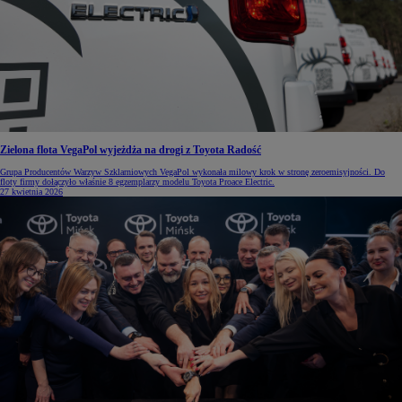
Zielona flota VegaPol wyjeżdża na drogi z Toyota Radość
Grupa Producentów Warzyw Szklarniowych VegaPol wykonała milowy krok w stronę zeroemisyjności. Do
floty firmy dołączyło właśnie 8 egzemplarzy modelu Toyota Proace Electric.
27 kwietnia 2026