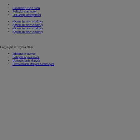
Skontaktuj się z nami
Polityka ciasteczek
Deklaracja dostępności
(Opens in new window)
(Opens in new window)
(Opens in new window)
(Opens in new window)
Copyright © Toyota 2026
Informacje prawne
Polityka prywatności
Udostępnianie danych
Przetwarzanie danych osobowych