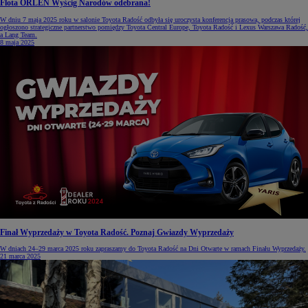
Flota ORLEN Wyścig Narodów odebrana!
W dniu 7 maja 2025 roku w salonie Toyota Radość odbyła się uroczysta konferencja prasowa, podczas której
ogłoszono strategiczne partnerstwo pomiędzy Toyota Central Europe, Toyota Radość i Lexus Warszawa Radość,
a Lang Team.
8 maja 2025
Finał Wyprzedaży w Toyota Radość. Poznaj Gwiazdy Wyprzedaży
W dniach 24–29 marca 2025 roku zapraszamy do Toyota Radość na Dni Otwarte w ramach Finału Wyprzedaży.
21 marca 2025