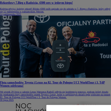
Rekordowy 7.Bieg z Radością. 4300 serc w jednym biegu!
Kolejna edycja i kolejny rekord! Blisko 4300 osób zapisało się do udziału w 7. Biegu z Radością, który odbył
się 12 października w warszawskim Wawrze.
14 października 2025
Flota samochodów Toyota i Lexus na 82. Tour de Pologne UCI WorldTour i 3. TdP
Women odebrana!
We wtorek 29 lipca w salonie Lexus Warszawa Radość odbyła się konferencja prasowa, podczas której doszło
do przekazania floty samochodów marek Toyota i Lexus, które w najbliższych dniach będą widoczne na trasach
82. Tour de Pologne UCI WorldTour i 3. Tour de Pologne Women.
30 lipca 2025