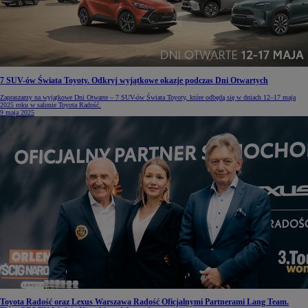
7 SUV-ów Świata Toyoty. Odkryj wyjątkowe okazje podczas Dni Otwartych
Zapraszamy na wyjątkowe Dni Otwarte – 7 SUV-ów Świata Toyoty, które odbędą się w dniach 12–17 maja
2025 roku w salonie Toyota Radość.
9 maja 2025
Toyota Radość oraz Lexus Warszawa Radość Oficjalnymi Partnerami Lang Team.