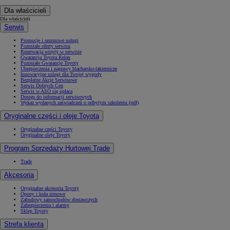
Dla właścicieli
Dla właścicieli
Serwis
Promocje i sezonowe usługi
Pozostałe oferty serwisu
Rezerwacja wizyty w serwisie
Gwarancja Toyota Relax
Pozostałe Gwarancje Toyoty
Ubezpieczenia i naprawy blacharsko-lakiernicze
Innowacyjne usługi dla Twojej wygody
Bezpłatne Akcje Serwisowe
Serwis Dobrych Cen
Serwis w ASO się opłaca
Dostęp do informacji serwisowych
Wykaz wydanych zaświadczeń o odbytym szkoleniu (pdf)
Oryginalne części i oleje Toyota
Oryginalne części Toyoty
Oryginalne oleje Toyoty
Program Sprzedaży Hurtowej Trade
Trade
Akcesoria
Oryginalne akcesoria Toyoty
Opony i koła zimowe
Zabudowy samochodów dostawczych
Zabezpieczenia i alarmy
Sklep Toyoty
Strefa klienta