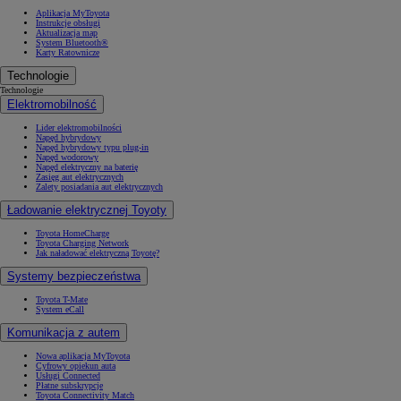
Aplikacja MyToyota
Instrukcje obsługi
Aktualizacja map
System Bluetooth®
Karty Ratownicze
Technologie
Technologie
Elektromobilność
Lider elektromobilności
Napęd hybrydowy
Napęd hybrydowy typu plug-in
Napęd wodorowy
Napęd elektryczny na baterię
Zasięg aut elektrycznych
Zalety posiadania aut elektrycznych
Ładowanie elektrycznej Toyoty
Toyota HomeCharge
Toyota Charging Network
Jak naładować elektryczną Toyotę?
Systemy bezpieczeństwa
Toyota T-Mate
System eCall
Komunikacja z autem
Nowa aplikacja MyToyota
Cyfrowy opiekun auta
Usługi Connected
Płatne subskrypcje
Toyota Connectivity Match