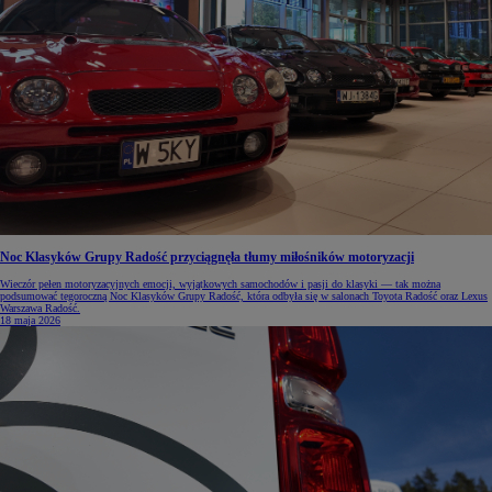
Noc Klasyków Grupy Radość przyciągnęła tłumy miłośników motoryzacji
Wieczór pełen motoryzacyjnych emocji, wyjątkowych samochodów i pasji do klasyki — tak można
podsumować tegoroczną Noc Klasyków Grupy Radość, która odbyła się w salonach Toyota Radość oraz Lexus
Warszawa Radość.
18 maja 2026