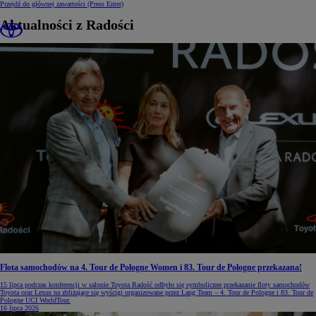
Przejdź do głównej zawartości
(Press Enter)
Aktualności z Radości
Flota samochodów na 4. Tour de Pologne Women i 83. Tour de Pologne przekazana!
15 lipca podczas konferencji w salonie Toyota Radość odbyło się symboliczne przekazanie floty samochodów
Toyota oraz Lexus na zbliżające się wyścigi organizowane przez Lang Team – 4. Tour de Pologne i 83. Tour de
Pologne UCI WorldTour.
16 lipca 2026