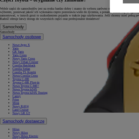
Części Toyota – oryginalne czy zamienne?
Wybór części do samochodów jest na rynku bardzo dobry i mamy do wyboru zarówno oryginalne, pochodzące bez
wyborem, ponieważ jakość ich wykonania często pozostawia wiele do życzenia, a ponadto zdarza się, że egz
zamontować, w innych grozi to uszkodzeniem pojazdu w trakcie jego użytkowania. Jeśli chcemy mieć pełną 
Radość oferuje łatwy dostęp do wszystkich części oraz profesjonalne doradztwo!
Samochody
Samochody
Samochody osobowe
Nowe Aygo X
Yaris
GR Yaris
Yaris Cross
Nowy Yaris Cross
Nowy Urban Cruiser
Corolla Hatchback
Corolla Sedan
Corolla TS Kombi
Nowa Corolla Cross
Toyota C-HR
Toyota C-HR Plug-in
Nowa Toyota C-HR+
Nowa Toyota bZ4X
Nowa Toyota bZ4X Touring
Camry
Prius
Mirai
Nowy RAV4
Land Cruiser
Nowy GR GT
Samochody dostawcze
Hilux
Nowy Hilux
Nowy Hilux Electric