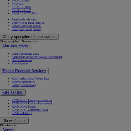
PROACE Max
PROACE
PROACE Verso
PROACE CITY
PROACE CITY Verso
Samochody używane
Umów się na jazdę testową
Zobacz wszystkie cenniki
Konfiguruj swoją Toyotę
Oferty specjalne i Finansowanie
Oferty specjalne i Finansowanie
Aktualne oferty
Finał wyprzedaży 2025
Samochody dostawcze Toyota Professional
Oferta biznesowa
Auta używane
Toyota Financial Services
Kredyt niższych rat Toyota Easy
Kredyt standardowy
Leasing standardowy
KINTO ONE
KINTO ONE Leasing niższych rat
KINTO ONE Leasing konsumencki
KINTO ONE Najem
KINTO ONE Zarządzanie flotą
KINTO Mobility
Dla właścicieli
Dla właścicieli
Serwis