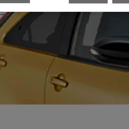
pośrednio od producentów aut, jak też zamienniki od różnych firm. Co wybrać najlepiej? Zamienniki mogą kus
emplarze dedykowane konkretnym modelom niekoniecznie są do nich w pełni dopasowane. Nietrudno sobie wyobr
pewność co do tego, że w naszym samochodzie są zamontowane w pełni kompatybilne z nim elementy, powinniś