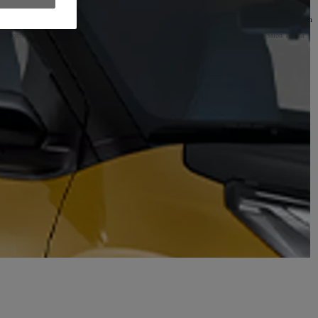
ić, ponieważ zwykle są dużo tańsze, a nierzadko też o wiele łatwiej dostępne. Nie zawsze są jednak dobrym
azić, jaki ma to wpływ na skuteczność danego elementu – w niektórych przypadkach w ogóle nie można go
my postawić na oryginalne
części Toyota. Warszawa
w tej sprawie może zgłosić się do nas – salon Toyota