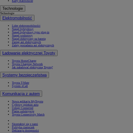
Karty Ratownicze
Technologie
Technologie
Elektromobilność
Lider elektromobilności
Napęd hybrydowy
Napęd hybrydowy typu plug-in
Napęd wodorowy
Napęd elektryczny na baterię
Zasięg aut elektrycznych
Zalety posiadania aut elektrycznych
Ładowanie elektrycznej Toyoty
Toyota HomeCharge
Toyota Charging Network
Jak naładować elektryczną Toyotę?
Systemy bezpieczeństwa
Toyota T-Mate
System eCall
Komunikacja z autem
Nowa aplikacja MyToyota
Cyfrowy opiekun auta
Usługi Connected
Płatne subskrypcje
Toyota Connectivity Match
Skontaktuj się z nami
Polityka ciasteczek
Deklaracja dostępności