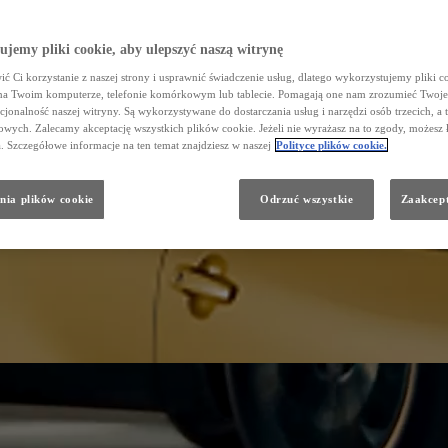
jemy pliki cookie, aby ulepszyć naszą witrynę
ć Ci korzystanie z naszej strony i usprawnić świadczenie usług, dlatego wykorzystujemy pliki co
na Twoim komputerze, telefonie komórkowym lub tablecie. Pomagają one nam zrozumieć Twoje 
cjonalność naszej witryny. Są wykorzystywane do dostarczania usług i narzędzi osób trzecich, a 
wych. Zalecamy akceptację wszystkich plików cookie. Jeżeli nie wyrażasz na to zgody, możesz 
a. Szczegółowe informacje na ten temat znajdziesz w naszej
Polityce plików cookie.
nia plików cookie
Odrzuć wszystkie
Zaakcept