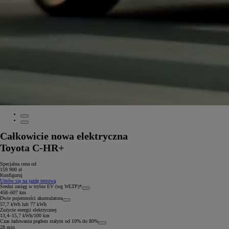
Całkowicie nowa elektryczna
Toyota C-HR+
Specjalna cena od
159 900 zł
Konfiguruj
Umów się na jazdę testową
Średni zasięg w trybie EV (wg WLTP)*
458–607 km
Dwie pojemności akumulatora
57,7 kWh lub 77 kWh
Zużycie energii elektrycznej
13,4–15,7 kWh/100 km
Czas ładowania prądem stałym od 10% do 80%
28 min