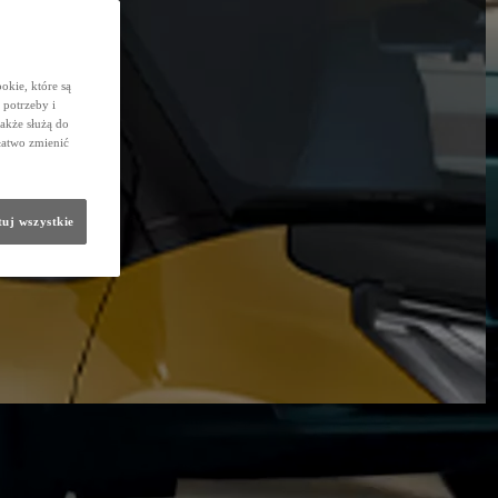
okie, które są
potrzeby i
także służą do
łatwo zmienić
uj wszystkie