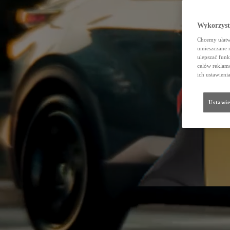
Wykorzystu
Chcemy ułatwi
umieszczane 
ulepszać funk
celów reklamo
ich ustawieni
Ustawie