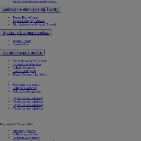
Zalety posiadania aut elektrycznych
Ładowanie elektrycznej Toyoty
Toyota HomeCharge
Toyota Charging Network
Jak naładować elektryczną Toyotę?
Systemy bezpieczeństwa
Toyota T-Mate
System eCall
Komunikacja z autem
Nowa aplikacja MyToyota
Cyfrowy opiekun auta
Usługi Connected
Płatne subskrypcje
Toyota Connectivity Match
Skontaktuj się z nami
Polityka ciasteczek
Deklaracja dostępności
(Opens in new window)
(Opens in new window)
(Opens in new window)
(Opens in new window)
Copyright © Toyota 2026
Informacje prawne
Polityka prywatności
Udostępnianie danych