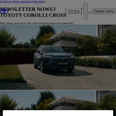
Przejdź do głównej zawartości
(Press Enter)
NEWSLETTER NOWEJ
Otwórz menu
TOYOTY COROLLI CROSS
Bądź jedną z pierwszych osób, które otrzymają najnowsze wiadomości.