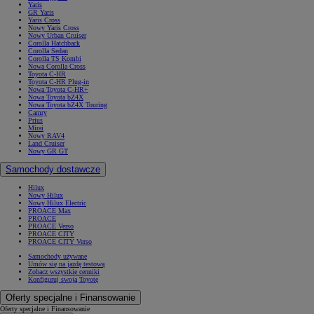
Yaris
GR Yaris
Yaris Cross
Nowy Yaris Cross
Nowy Urban Cruiser
Corolla Hatchback
Corolla Sedan
Corolla TS Kombi
Nowa Corolla Cross
Toyota C-HR
Toyota C-HR Plug-in
Nowa Toyota C-HR+
Nowa Toyota bZ4X
Nowa Toyota bZ4X Touring
Camry
Prius
Mirai
Nowy RAV4
Land Cruiser
Nowy GR GT
Samochody dostawcze
Hilux
Nowy Hilux
Nowy Hilux Electric
PROACE Max
PROACE
PROACE Verso
PROACE CITY
PROACE CITY Verso
Samochody używane
Umów się na jazdę testową
Zobacz wszystkie cenniki
Konfiguruj swoją Toyotę
Oferty specjalne i Finansowanie
Oferty specjalne i Finansowanie