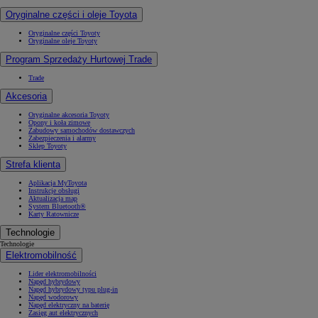
Oryginalne części i oleje Toyota
Oryginalne części Toyoty
Oryginalne oleje Toyoty
Program Sprzedaży Hurtowej Trade
Trade
Akcesoria
Oryginalne akcesoria Toyoty
Opony i koła zimowe
Zabudowy samochodów dostawczych
Zabezpieczenia i alarmy
Sklep Toyoty
Strefa klienta
Aplikacja MyToyota
Instrukcje obsługi
Aktualizacja map
System Bluetooth®
Karty Ratownicze
Technologie
Technologie
Elektromobilność
Lider elektromobilności
Napęd hybrydowy
Napęd hybrydowy typu plug-in
Napęd wodorowy
Napęd elektryczny na baterię
Zasięg aut elektrycznych