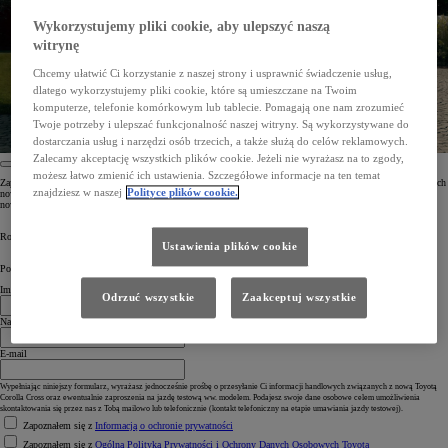
Wykorzystujemy pliki cookie, aby ulepszyć naszą
witrynę
Chcemy ułatwić Ci korzystanie z naszej strony i usprawnić świadczenie usług,
dlatego wykorzystujemy pliki cookie, które są umieszczane na Twoim
komputerze, telefonie komórkowym lub tablecie. Pomagają one nam zrozumieć
Twoje potrzeby i ulepszać funkcjonalność naszej witryny. Są wykorzystywane do
dostarczania usług i narzędzi osób trzecich, a także służą do celów reklamowych.
Zalecamy akceptację wszystkich plików cookie. Jeżeli nie wyrażasz na to zgody,
możesz łatwo zmienić ich ustawienia. Szczegółowe informacje na ten temat
Zapisz się do newslettera, aby otrzymać dostęp do ekskluzywnych treści, w tym zapowiedzi i ofert dotyczących
znajdziesz w naszej
Polityce plików cookie.
nowej Toyoty Corolli Cross. Dołącz do wspólnej, ekscytującej podróży w przyszłość i nie przegap żadnej
nowości!
Rozpocznij ekscytującą podróż. Zapisz się do newslettera Toyoty już dziś.
Ustawienia plików cookie
Powiedz nam coś o sobie
Imię
Odrzuć wszystkie
Zaakceptuj wszystkie
Nazwisko
E-mail
Wypełniając niniejszy formularz, wyrażasz jednocześnie prośbę o przesyłanie Ci informacji handlowych związanych z nową Toyotą
Corolla Cross oraz ewentualnie zaproszenia na jazdę testową ww. modelem. Podajesz swoje dane osobowe celem umożliwienia
skontaktowania się przez nas z Tobą mailowo lub telefonicznie (kontakt telefoniczny na etapie umawiania jazdy testowej).
Zapoznałem się z
Informacją o ochronie prywatności
Zapoznałem się z
Ogólną Polityką Prywatności i Ochrony Danych Osobowych Toyota