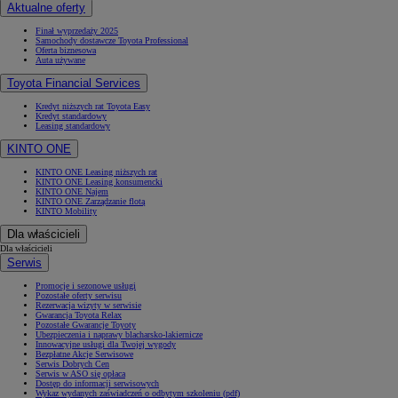
Aktualne oferty
Finał wyprzedaży 2025
Samochody dostawcze Toyota Professional
Oferta biznesowa
Auta używane
Toyota Financial Services
Kredyt niższych rat Toyota Easy
Kredyt standardowy
Leasing standardowy
KINTO ONE
KINTO ONE Leasing niższych rat
KINTO ONE Leasing konsumencki
KINTO ONE Najem
KINTO ONE Zarządzanie flotą
KINTO Mobility
Dla właścicieli
Dla właścicieli
Serwis
Promocje i sezonowe usługi
Pozostałe oferty serwisu
Rezerwacja wizyty w serwisie
Gwarancja Toyota Relax
Pozostałe Gwarancje Toyoty
Ubezpieczenia i naprawy blacharsko-lakiernicze
Innowacyjne usługi dla Twojej wygody
Bezpłatne Akcje Serwisowe
Serwis Dobrych Cen
Serwis w ASO się opłaca
Dostęp do informacji serwisowych
Wykaz wydanych zaświadczeń o odbytym szkoleniu (pdf)