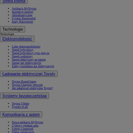
Strefa klienta
Aplikacja MyToyota
Instrukcje obsługi
Aktualizacja map
System Bluetooth®
Karty Ratownicze
Technologie
Technologie
Elektromobilność
Lider elektromobilności
Napęd hybrydowy
Napęd hybrydowy typu plug-in
Napęd wodorowy
Napęd elektryczny na baterię
Zasięg aut elektrycznych
Zalety posiadania aut elektrycznych
Ładowanie elektrycznej Toyoty
Toyota HomeCharge
Toyota Charging Network
Jak naładować elektryczną Toyotę?
Systemy bezpieczeństwa
Toyota T-Mate
System eCall
Komunikacja z autem
Nowa aplikacja MyToyota
Cyfrowy opiekun auta
Usługi Connected
Płatne subskrypcje