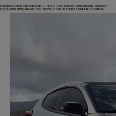
Formularz zgłoszenia chęci zamówienia GR Yarisa w wersji limitowanej został zamknięty. Zapraszamy
do sprawdzenia cennika regularnej wersji modelu GR Yaris lub kontaktu z najbliższą stacją dilerską.