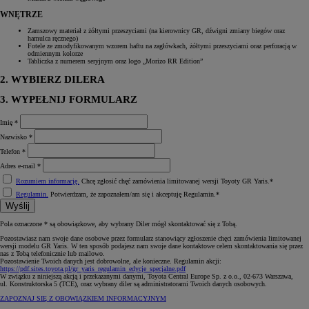
WNĘTRZE
Zamszowy materiał z żółtymi przeszyciami (na kierownicy GR, dźwigni zmiany biegów oraz
hamulca ręcznego)
Fotele ze zmodyfikowanym wzorem haftu na zagłówkach, żółtymi przeszyciami oraz perforacją w
odmiennym kolorze
Tabliczka z numerem seryjnym oraz logo „Morizo RR Edition”
2. WYBIERZ DILERA
3. WYPEŁNIJ FORMULARZ
Imię *
Nazwisko *
Telefon *
Adres e-mail *
Rozumiem informację.
Chcę zgłosić chęć zamówienia limitowanej wersji Toyoty GR Yaris.*
Regulamin.
Potwierdzam, że zapoznałem/am się i akceptuję Regulamin.*
Wyślij
Pola oznaczone * są obowiązkowe, aby wybrany Diler mógł skontaktować się z Tobą.
Pozostawiasz nam swoje dane osobowe przez formularz stanowiący zgłoszenie chęci zamówienia limitowanej
wersji modelu GR Yaris. W ten sposób podajesz nam swoje dane kontaktowe celem skontaktowania się przez
nas z Tobą telefonicznie lub mailowo.
Pozostawienie Twoich danych jest dobrowolne, ale konieczne. Regulamin akcji:
https://pdf.sites.toyota.pl/gr_yaris_regulamin_edycje_specjalne.pdf
W związku z niniejszą akcją i przekazanymi danymi, Toyota Central Europe Sp. z o.o., 02-673 Warszawa,
ul. Konstruktorska 5 (TCE), oraz wybrany diler są administratorami Twoich danych osobowych.
ZAPOZNAJ SIĘ Z OBOWIĄZKIEM INFORMACYJNYM