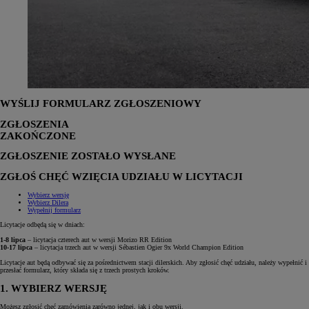
WYŚLIJ FORMULARZ ZGŁOSZENIOWY
ZGŁOSZENIA
ZAKOŃCZONE
ZGŁOSZENIE ZOSTAŁO WYSŁANE
ZGŁOŚ CHĘĆ WZIĘCIA UDZIAŁU W LICYTACJI
Wybierz wersję
Wybierz Dilera
Wypełnij formularz
Licytacje odbędą się w dniach:
1-8 lipca
– licytacja czterech aut w wersji Morizo RR Edition
10-17 lipca
– licytacja trzech aut w wersji Sébastien Ogier 9x World Champion Edition
Licytacje aut będą odbywać się za pośrednictwem stacji dilerskich. Aby zgłosić chęć udziału, należy wypełnić i
przesłać formularz, który składa się z trzech prostych kroków.
1. WYBIERZ WERSJĘ
Możesz zgłosić chęć zamówienia zarówno jednej, jak i obu wersji.