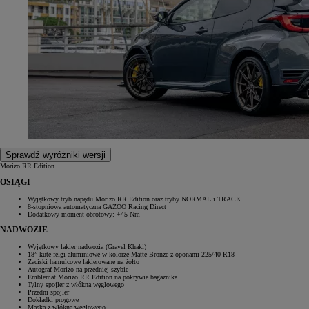
Sprawdź wyróżniki wersji
Morizo RR Edition
OSIĄGI
Wyjątkowy tryb napędu Morizo RR Edition oraz tryby NORMAL i TRACK
8-stopniowa automatyczna GAZOO Racing Direct
Dodatkowy moment obrotowy: +45 Nm
NADWOZIE
Wyjątkowy lakier nadwozia (Gravel Khaki)
18” kute felgi aluminiowe w kolorze Matte Bronze z oponami 225/40 R18
Zaciski hamulcowe lakierowane na żółto
Autograf Morizo na przedniej szybie
Emblemat Morizo RR Edition na pokrywie bagażnika
Tylny spojler z włókna węglowego
Przedni spojler
Dokładki progowe
Maska z włókna węglowego