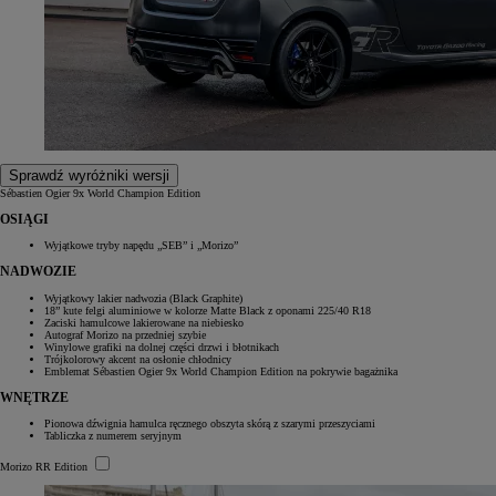
Sprawdź wyróżniki wersji
Sébastien Ogier 9x World Champion Edition
OSIĄGI
Wyjątkowe tryby napędu „SEB” i „Morizo”
NADWOZIE
Wyjątkowy lakier nadwozia (Black Graphite)
18” kute felgi aluminiowe w kolorze Matte Black z oponami 225/40 R18
Zaciski hamulcowe lakierowane na niebiesko
Autograf Morizo na przedniej szybie
Winylowe grafiki na dolnej części drzwi i błotnikach
Trójkolorowy akcent na osłonie chłodnicy
Emblemat Sébastien Ogier 9x World Champion Edition na pokrywie bagażnika
WNĘTRZE
Pionowa dźwignia hamulca ręcznego obszyta skórą z szarymi przeszyciami
Tabliczka z numerem seryjnym
Morizo RR Edition