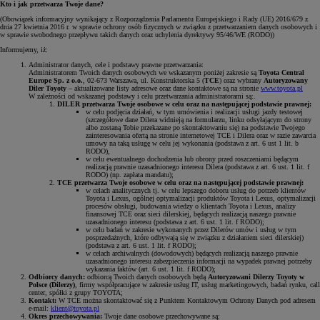
Kto i jak przetwarza Twoje dane?
(Obowiązek informacyjny wynikający z Rozporządzenia Parlamentu Europejskiego i Rady (UE) 2016/679 z
dnia 27 kwietnia 2016 r. w sprawie ochrony osób fizycznych w związku z przetwarzaniem danych osobowych i
w sprawie swobodnego przepływu takich danych oraz uchylenia dyrektywy 95/46/WE (RODO))
Informujemy, iż:
Administrator danych, cele i podstawy prawne przetwarzania:
Administratorem Twoich danych osobowych we wskazanym poniżej zakresie są
Toyota Central
Europe Sp. z o.o.
, 02-673 Warszawa, ul. Konstruktorska 5 (
TCE
) oraz wybrany
Autoryzowany
Diler Toyoty
– aktualizowane listy adresowe oraz dane kontaktowe są na stronie
www.toyota.pl
W zależności od wskazanej podstawy i celu przetwarzania administratorami są:.
DILER przetwarza Twoje osobowe w celu oraz na następującej podstawie prawnej:
w celu podjęcia działań, w tym umówienia i realizacji usługi jazdy testowej
(szczegółowe dane Dilera widnieją na formularzu, linku odsyłającym do strony
albo zostaną Tobie przekazane po skontaktowaniu się) na podstawie Twojego
zainteresowania ofertą na stronie internetowej TCE i Dilera oraz w razie zawarcia
umowy na taką usługę w celu jej wykonania (podstawa z art. 6 ust 1 lit. b
RODO),
w celu ewentualnego dochodzenia lub obrony przed roszczeniami będącym
realizacją prawnie uzasadnionego interesu Dilera (podstawa z art. 6 ust. 1 lit. f
RODO) (np. zapłata mandatu);
TCE przetwarza Twoje osobowe w celu oraz na następującej podstawie prawnej:
w celach analitycznych tj. w celu lepszego doboru usług do potrzeb klientów
Toyota i Lexus, ogólnej optymalizacji produktów Toyota i Lexus, optymalizacji
procesów obsługi, budowania wiedzy o klientach Toyota i Lexus, analizy
finansowej TCE oraz sieci dilerskiej, będących realizacją naszego prawnie
uzasadnionego interesu (podstawa z art. 6 ust. 1 lit. f RODO);
w celu badań w zakresie wykonanych przez Dilerów umów i usług w tym
posprzedażnych, które odbywają się w związku z działaniem sieci dilerskiej)
(podstawa z art. 6 ust. 1 lit. f RODO);
w celach archiwalnych (dowodowych) będących realizacją naszego prawnie
uzasadnionego interesu zabezpieczenia informacji na wypadek prawnej potrzeby
wykazania faktów (art. 6 ust. 1 lit. f RODO);
Odbiorcy danych:
odbiorcą Twoich danych osobowych będą
Autoryzowani Dilerzy Toyoty w
Polsce (Dilerzy)
, firmy współpracujące w zakresie usług IT, usług marketingowych, badań rynku, call
center, spółki z grupy TOYOTA;
Kontakt:
W TCE można skontaktować się z Punktem Kontaktowym Ochrony Danych pod adresem
e-mail:
klient@toyota.pl
Okres przechowywania:
Twoje dane osobowe przechowywane są: