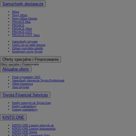
Samochody dostawcze
Hilux
Nowy Hilux
Nowy Hilux Electric
PROACE Max
PROACE
PROACE Verso
PROACE CITY
PROACE CITY Verso
Samochody używane
Umów się na jazdę testową
Zobacz wszystkie cenniki
Konfiguruj swoją Toyotę
Oferty specjalne i Finansowanie
Oferty specjalne i Finansowanie
Aktualne oferty
Finał wyprzedaży 2025
Samochody dostawcze Toyota Professional
Oferta biznesowa
Auta używane
Toyota Financial Services
Kredyt niższych rat Toyota Easy
Kredyt standardowy
Leasing standardowy
KINTO ONE
KINTO ONE Leasing niższych rat
KINTO ONE Leasing konsumencki
KINTO ONE Najem
KINTO ONE Zarządzanie flotą