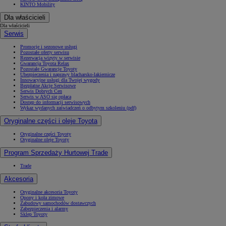
KINTO Mobility
Dla właścicieli
Dla właścicieli
Serwis
Promocje i sezonowe usługi
Pozostałe oferty serwisu
Rezerwacja wizyty w serwisie
Gwarancja Toyota Relax
Pozostałe Gwarancje Toyoty
Ubezpieczenia i naprawy blacharsko-lakiernicze
Innowacyjne usługi dla Twojej wygody
Bezpłatne Akcje Serwisowe
Serwis Dobrych Cen
Serwis w ASO się opłaca
Dostęp do informacji serwisowych
Wykaz wydanych zaświadczeń o odbytym szkoleniu (pdf)
Oryginalne części i oleje Toyota
Oryginalne części Toyoty
Oryginalne oleje Toyoty
Program Sprzedaży Hurtowej Trade
Trade
Akcesoria
Oryginalne akcesoria Toyoty
Opony i koła zimowe
Zabudowy samochodów dostawczych
Zabezpieczenia i alarmy
Sklep Toyoty