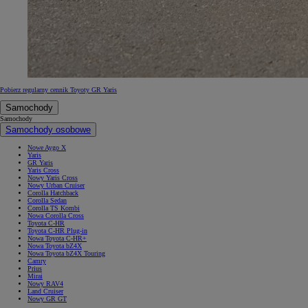
Pobierz regularny cennik Toyoty GR Yaris
Samochody
Samochody
Samochody osobowe
Nowe Aygo X
Yaris
GR Yaris
Yaris Cross
Nowy Yaris Cross
Nowy Urban Cruiser
Corolla Hatchback
Corolla Sedan
Corolla TS Kombi
Nowa Corolla Cross
Toyota C-HR
Toyota C-HR Plug-in
Nowa Toyota C-HR+
Nowa Toyota bZ4X
Nowa Toyota bZ4X Touring
Camry
Prius
Mirai
Nowy RAV4
Land Cruiser
Nowy GR GT