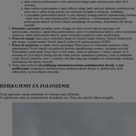
dane osobowe przetwarzane w celu umówienia usługi jazdy testowej przez okres do 6
miesięcy;
dane osobowe przetwarzane w razie odbycia usługi jazdy testowej będziemy przechowywać
przez czas w jakim mogą ujawnić się roszczenia związane z usługą np. mandatem;
w przypadku przetwarzania danych w celu realizacji naszego prawnie uzasadnionego interesu
- przez okres do czasu złożenia przez Ciebie sprzeciwu, z zastrzeżeniem konieczności
przetwarzania danych do końca okresu niezbędnego do ustalenia, dochodzenia lub obrony
roszczeń.
Pouczenie o prawach:
posiadasz prawo dostępu do treści swoich danych oraz prawo ich
sprostowania, usunięcia, ograniczenia przetwarzania, prawo do przenoszenia danych, prawo wniesienia
sprzeciwu wobec przetwarzania danych, prawo wniesienia sprzeciwu wobec profilowania;
Prawo do skargi:
masz prawo wniesienia skargi do Prezesa Urzędu Ochrony Danych Osobowych,
gdy uznasz, iż przetwarzanie Twoich danych osobowych narusza przepisy RODO;
Prawo do sprzeciwu:
w każdej chwili przysługuje Tobie prawo do wniesienia sprzeciwu wobec
przetwarzania Twoich danych na podstawie prawnie uzasadnionego interesu, opisanego powyżej.
Przestaniemy przetwarzać Twoje dane w tych celach, chyba że będziemy w stanie wykazać, że w
stosunku do tych danych istnieją dla nas ważne prawnie uzasadnione podstawy, które są nadrzędne
wobec Twoich interesów, praw i wolności, lub dane będą nam niezbędne do ewentualnego ustalenia,
dochodzenia lub obrony roszczeń;
Twoje dane osobowe
nie podlegają zautomatyzowanemu podejmowaniu decyzji, w tym
profilowaniu
związanym z automatycznym podejmowaniem decyzji tj. profilowaniu które
odbywałoby się bez udziału człowieka.
DZIĘKUJEMY ZA ZGŁOSZENIE
Twoje zgłoszenie zostało przekazane do wybranej stacji dilerskiej.
W najbliższym czasie jej przedstawiciel skontaktuje się z Tobą, aby omówić dalsze szczegóły.