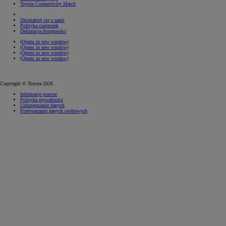
Toyota Connectivity Match
Skontaktuj się z nami
Polityka ciasteczek
Deklaracja dostępności
(Opens in new window)
(Opens in new window)
(Opens in new window)
(Opens in new window)
Copyright © Toyota 2026
Informacje prawne
Polityka prywatności
Udostępnianie danych
Przetwarzanie danych osobowych