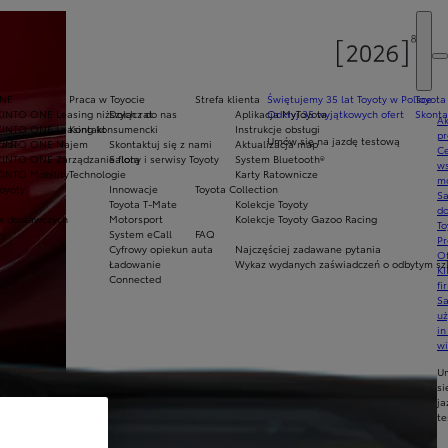
y
ONE
Praca w Toyocie
Strefa klienta
Świętujemy 35 lat Toyoty w Polsce
Toyota
KINTO ONE Leasing niższych rat
Dołącz do nas
Aplikacja MyToyota
Odkryj 35 wyjątkowych ofert
Skonta
Ak
KINTO ONE Leasing konsumencki
Kontakt
Instrukcje obsługi
pr
Umów się na jazdę testową
rade
KINTO ONE Najem
Skontaktuj się z nami
Aktualizacja map
Ce
KINTO ONE Zarządzanie flotą
Salony i serwisy Toyoty
System Bluetooth®
ws
KINTO Mobility
Technologie
Karty Ratownicze
mo
oyoty
Innowacje
Toyota Collection
S
Toyota T-Mate
Kolekcje Toyoty
do
 dostawczych
Motorsport
Kolekcje Toyoty Gazoo Racing
To
my
System eCall
FAQ
Pr
Cyfrowy opiekun auta
Najczęściej zadawane pytania
Of
Ładowanie
Wykaz wydanych zaświadczeń o odbytym szk
KI
Connected
fi
S
u
in
w
U
si
ja
te