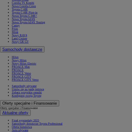
Corolla TS Kombi
Nowa Corolla Cross
Toyota C-HR
Toyota C-HR Plug-in
Nowa Toyota C-HR+
Nowa Toyota bZ4X
Nowa Toyota bZ4X Touring
Camry
Prius
Mirai
Nowy RAV4
Land Cruiser
Nowy GR GT
Samochody dostawcze
Hilux
Nowy Hilux
Nowy Hilux Electric
PROACE Max
PROACE
PROACE Verso
PROACE CITY
PROACE CITY Verso
Samochody używane
Umów się na jazdę testową
Zobacz wszystkie cenniki
Konfiguruj swoją Toyotę
Oferty specjalne i Finansowanie
Oferty specjalne i Finansowanie
Aktualne oferty
Finał wyprzedaży 2025
Samochody dostawcze Toyota Professional
Oferta biznesowa
Auta używane