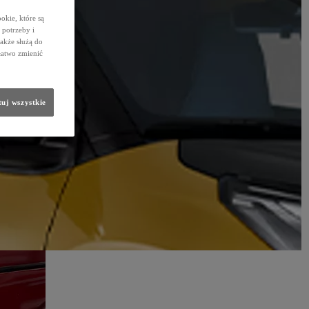
okie, które są
potrzeby i
także służą do
łatwo zmienić
uj wszystkie