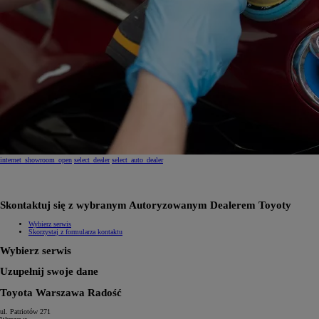
internet_showroom_open
select_dealer
select_auto_dealer
Skontaktuj się z wybranym Autoryzowanym Dealerem Toyoty
Wybierz serwis
Skorzystaj z formularza kontaktu
Wybierz serwis
Uzupełnij swoje dane
Toyota Warszawa Radość
ul. Patriotów 271