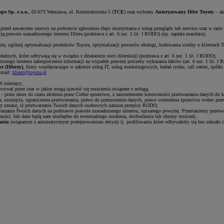
pe Sp. z o.o.
, 02-673 Warszawa, ul. Konstruktorska 5 (
TCE
) oraz wybrany
Autoryzowany Diler Toyoty
– ak
przed zawarciem umowy na podstawie zgłoszenia chęci skorzystania z usług przeglądu lub serwisu oraz w razie 
ą prawnie uzasadnionego interesu Dilera (podstawa z art. 6 ust. 1 lit. f RODO) (np. zapłata mandatu);
ota, ogólnej optymalizacji produktów Toyota, optymalizacji procesów obsługi, budowania wiedzy o klientach Toy
nych, które odbywają się w związku z działaniem sieci dilerskiej) (podstawa z art. 6 ust. 1 lit. f RODO);
ionego interesu zabezpieczenia informacji na wypadek prawnej potrzeby wykazania faktów (art. 6 ust. 1 lit. f
e (Dilerzy)
, firmy współpracujące w zakresie usług IT, usług marketingowych, badań rynku, call center, spó
-mail:
klient@toyota.pl
6 miesięcy;
wywać przez czas w jakim mogą ujawnić się roszczenia związane z usługą;
 - przez okres do czasu złożenia przez Ciebie sprzeciwu, z zastrzeżeniem konieczności przetwarzania danych do 
, usunięcia, ograniczenia przetwarzania, prawo do przenoszenia danych, prawo wniesienia sprzeciwu wobec prz
 uznasz, iż przetwarzanie Twoich danych osobowych narusza przepisy RODO;
warzania Twoich danych na podstawie prawnie uzasadnionego interesu, opisanego powyżej. Przestaniemy przetwa
ności, lub dane będą nam niezbędne do ewentualnego ustalenia, dochodzenia lub obrony roszczeń;
aniu
związanym z automatycznym podejmowaniem decyzji tj. profilowaniu które odbywałoby się bez udziału c