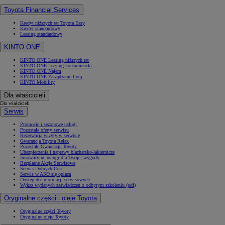
Toyota Financial Services
Kredyt niższych rat Toyota Easy
Kredyt standardowy
Leasing standardowy
KINTO ONE
KINTO ONE Leasing niższych rat
KINTO ONE Leasing konsumencki
KINTO ONE Najem
KINTO ONE Zarządzanie flotą
KINTO Mobility
Dla właścicieli
Dla właścicieli
Serwis
Promocje i sezonowe usługi
Pozostałe oferty serwisu
Rezerwacja wizyty w serwisie
Gwarancja Toyota Relax
Pozostałe Gwarancje Toyoty
Ubezpieczenia i naprawy blacharsko-lakiernicze
Innowacyjne usługi dla Twojej wygody
Bezpłatne Akcje Serwisowe
Serwis Dobrych Cen
Serwis w ASO się opłaca
Dostęp do informacji serwisowych
Wykaz wydanych zaświadczeń o odbytym szkoleniu (pdf)
Oryginalne części i oleje Toyota
Oryginalne części Toyoty
Oryginalne oleje Toyoty