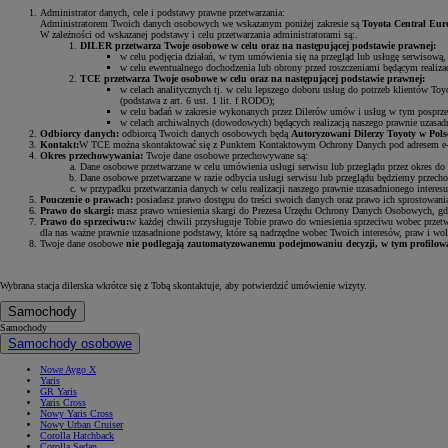
Administrator danych, cele i podstawy prawne przetwarzania:
Administratorem Twoich danych osobowych we wskazanym poniżej zakresie są
Toyota Central Euro
W zależności od wskazanej podstawy i celu przetwarzania administratorami są:.
DILER przetwarza Twoje osobowe w celu oraz na następującej podstawie prawnej:
w celu podjęcia działań, w tym umówienia się na przegląd lub usługę serwisową, 
w celu ewentualnego dochodzenia lub obrony przed roszczeniami będącym realizacj
TCE przetwarza Twoje osobowe w celu oraz na następującej podstawie prawnej:
w celach analitycznych tj. w celu lepszego doboru usług do potrzeb klientów Toy
(podstawa z art. 6 ust. 1 lit. f RODO);
w celu badań w zakresie wykonanych przez Dilerów umów i usług w tym posprzedaż
w celach archiwalnych (dowodowych) będących realizacją naszego prawnie uzasadn
Odbiorcy danych:
odbiorcą Twoich danych osobowych będą
Autoryzowani Dilerzy Toyoty w Polsc
Kontakt:
W TCE można skontaktować się z Punktem Kontaktowym Ochrony Danych pod adresem e
Okres przechowywania:
Twoje dane osobowe przechowywane są:
Dane osobowe przetwarzane w celu umówienia usługi serwisu lub przeglądu przez okres do 
Dane osobowe przetwarzane w razie odbycia usługi serwisu lub przeglądu będziemy przecho
w przypadku przetwarzania danych w celu realizacji naszego prawnie uzasadnionego interesu
Pouczenie o prawach:
posiadasz prawo dostępu do treści swoich danych oraz prawo ich sprostowania
Prawo do skargi:
masz prawo wniesienia skargi do Prezesa Urzędu Ochrony Danych Osobowych, gdy
Prawo do sprzeciwu:
w każdej chwili przysługuje Tobie prawo do wniesienia sprzeciwu wobec przet
dla nas ważne prawnie uzasadnione podstawy, które są nadrzędne wobec Twoich interesów, praw i wol
Twoje dane osobowe
nie podlegają zautomatyzowanemu podejmowaniu decyzji, w tym profilow
Wybrana stacja dilerska wkrótce się z Tobą skontaktuje, aby potwierdzić umówienie wizyty.
Samochody
Samochody
Samochody osobowe
Nowe Aygo X
Yaris
GR Yaris
Yaris Cross
Nowy Yaris Cross
Nowy Urban Cruiser
Corolla Hatchback
Corolla Sedan