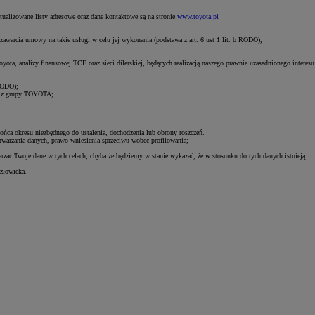
tualizowane listy adresowe oraz dane kontaktowe są na stronie
www.toyota.pl
zawarcia umowy na takie usługi w celu jej wykonania (podstawa z art. 6 ust 1 lit. b RODO),
ota, analizy finansowej TCE oraz sieci dilerskiej, będących realizacją naszego prawnie uzasadnionego interesu
 RODO);
łki z grupy TOYOTA;
końca okresu niezbędnego do ustalenia, dochodzenia lub obrony roszczeń.
etwarzania danych, prawo wniesienia sprzeciwu wobec profilowania;
rzać Twoje dane w tych celach, chyba że będziemy w stanie wykazać, że w stosunku do tych danych istnieją
złowieka.