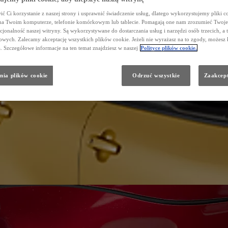
ć Ci korzystanie z naszej strony i usprawnić świadczenie usług, dlatego wykorzystujemy pliki co
na Twoim komputerze, telefonie komórkowym lub tablecie. Pomagają one nam zrozumieć Twoje 
cjonalność naszej witryny. Są wykorzystywane do dostarczania usług i narzędzi osób trzecich, a 
wych. Zalecamy akceptację wszystkich plików cookie. Jeżeli nie wyrażasz na to zgody, możesz 
a. Szczegółowe informacje na ten temat znajdziesz w naszej
Polityce plików cookie.
nia plików cookie
Odrzuć wszystkie
Zaakcept