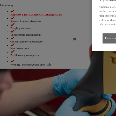
Zakres usług:
Chcemy ułatwi
umieszczane 
NAPRAWY BLACHARSKO-LAKIERNICZE
ulepszać funk
celów reklamo
Sprzedaż i montaż akcesoriów
ich ustawieni
Przeglądy okresowe
Ubezpieczenia komunikacyjne
Ustawie
Obsługi /naprawy mechaniczne
Inne zlecone prace
Przedłużenie gwarancji Relax
Wymianę / przechowywanie opon i kół