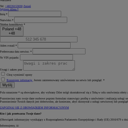
Warszawa
Tel:
+48226153030
Zmień
Wybierz dilera *
Imię *
Nazwisko *
Telefon komórkowy *
Poland +48
+48
Adres e-mail *
Preferowana data serwisu: *
Nr VIN pojazdu:
Uwagi i zakres prac
Chcę wymienić opony
Rozumiem informację.
Jestem zainteresowany umówieniem na serwis lub przegląd. *
Wyślij
Od
81 900 zł
Pola oznaczone * są obowiązkowe, aby wybrany Diler mógł skontaktować się z Tobą w celu omówienia oferty a
Yaris Cross
Pozostawiasz nam swoje dane osobowe poprzez formularz stanowiący prośbę o umówienie i realizację usługi se
HYBRID
Pozostawienie Twoich danych jest dobrowolne, ale konieczne, abyś skorzystał z usługi serwisowej lub przegl
ZAPOZNAJ SIĘ Z OBOWIĄZKIEM INFORMACYJNYM
Kto i jak przetwarza Twoje dane?
(Obowiązek informacyjny wynikający z Rozporządzenia Parlamentu Europejskiego i Rady (UE) 2016/679 z dni
Informujemy, iż: