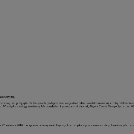
kcesoryjnej.
rwisowej lub przeglądu. W ten sposób, podajesz nam swoje dane celem skontaktowania się z Tobą telefoniczni
ądu. W związku z usługą serwisową lub przeglądem i przekazanymi danymi, Toyota Central Europe Sp. z o.o., 0
a 27 kwietnia 2016 r. w sprawie ochrony osób fizycznych w związku z przetwarzaniem danych osobowych i w