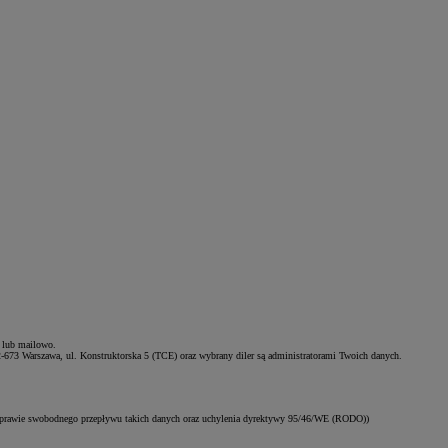
e lub mailowo.
2-673 Warszawa, ul. Konstruktorska 5 (TCE) oraz wybrany diler są administratorami Twoich danych.
 sprawie swobodnego przepływu takich danych oraz uchylenia dyrektywy 95/46/WE (RODO))