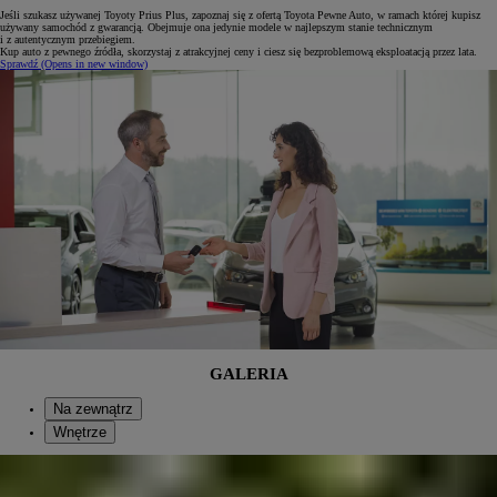
Jeśli szukasz używanej Toyoty Prius Plus, zapoznaj się z ofertą Toyota Pewne Auto, w ramach której kupisz
używany samochód z gwarancją. Obejmuje ona jedynie modele w najlepszym stanie technicznym
i z autentycznym przebiegiem.
Kup auto z pewnego źródła, skorzystaj z atrakcyjnej ceny i ciesz się bezproblemową eksploatacją przez lata.
Sprawdź
(Opens in new window)
GALERIA
Na zewnątrz
Wnętrze