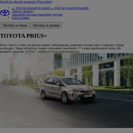
Przejdź do głównej zawartości
(Press Enter)
← Wróć do pozostałych modeli
← Wróć do pozostałych modeli
Następcy
Następcy
Samochody używane
Samochody używane
Galeria
Galeria
Skroluj w lewo
Skroluj w prawo
TOYOTA PRIUS+
Prius+ łączył w sobie trzy główne aspekty: aerodynamikę, przestrzeń wewnątrz auta i wspaniały wygląd
na zewnątrz. Napęd hybrydowy, bogate wyposażenie samochodu i 7 w pełni regulowanych miejsc dla
pasażerów sprawiały, że Prius+ zaskakiwał swoją funkcjonalnością.