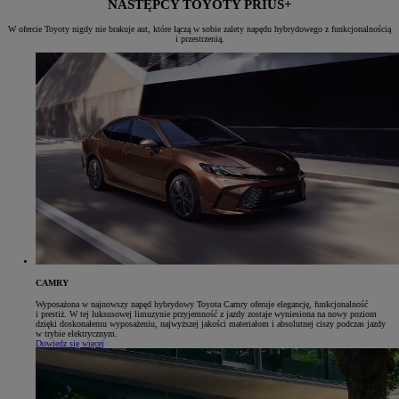
NASTĘPCY TOYOTY PRIUS+
W ofercie Toyoty nigdy nie brakuje aut, które łączą w sobie zalety napędu hybrydowego z funkcjonalnością
i przestrzenią.
CAMRY
Wyposażona w najnowszy napęd hybrydowy Toyota Camry oferuje elegancję, funkcjonalność
i prestiż. W tej luksusowej limuzynie przyjemność z jazdy zostaje wyniesiona na nowy poziom
dzięki doskonałemu wyposażeniu, najwyższej jakości materiałom i absolutnej ciszy podczas jazdy
w trybie elektrycznym.
Dowiedz się więcej