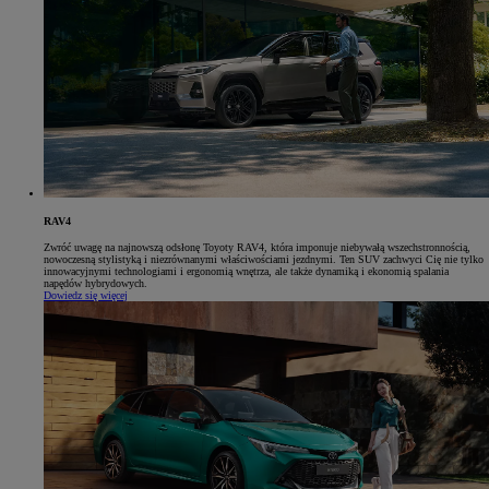
RAV4
Zwróć uwagę na najnowszą odsłonę Toyoty RAV4, która imponuje niebywałą wszechstronnością,
nowoczesną stylistyką i niezrównanymi właściwościami jezdnymi. Ten SUV zachwyci Cię nie tylko
innowacyjnymi technologiami i ergonomią wnętrza, ale także dynamiką i ekonomią spalania
napędów hybrydowych.
Dowiedz się więcej