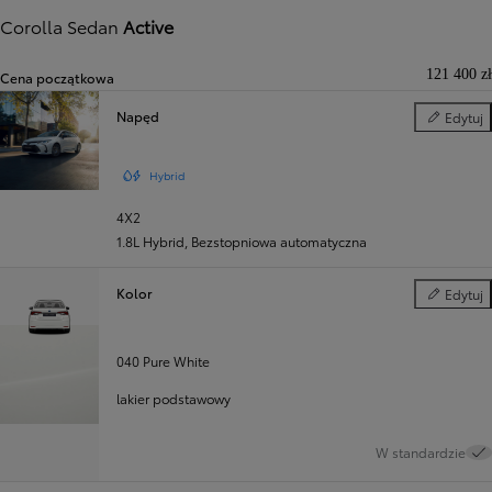
Corolla Sedan
Active
121 400 zł
Cena początkowa
Napęd
Edytuj
Napęd
Hybrid
4X2
1.8L Hybrid
,
Bezstopniowa automatyczna
Kolor
Edytuj
Kolor
040 Pure White
lakier podstawowy
W standardzie