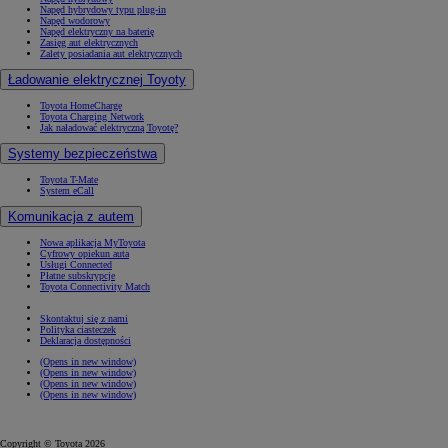
Napęd hybrydowy typu plug-in
Napęd wodorowy
Napęd elektryczny na baterię
Zasięg aut elektrycznych
Zalety posiadania aut elektrycznych
Ładowanie elektrycznej Toyoty
Toyota HomeCharge
Toyota Charging Network
Jak naładować elektryczną Toyotę?
Systemy bezpieczeństwa
Toyota T-Mate
System eCall
Komunikacja z autem
Nowa aplikacja MyToyota
Cyfrowy opiekun auta
Usługi Connected
Płatne subskrypcje
Toyota Connectivity Match
Skontaktuj się z nami
Polityka ciasteczek
Deklaracja dostępności
(Opens in new window)
(Opens in new window)
(Opens in new window)
(Opens in new window)
Copyright © Toyota 2026