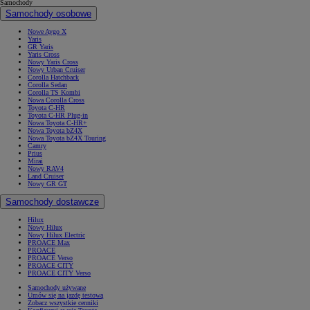
Samochody
Samochody osobowe
Nowe Aygo X
Yaris
GR Yaris
Yaris Cross
Nowy Yaris Cross
Nowy Urban Cruiser
Corolla Hatchback
Corolla Sedan
Corolla TS Kombi
Nowa Corolla Cross
Toyota C-HR
Toyota C-HR Plug-in
Nowa Toyota C-HR+
Nowa Toyota bZ4X
Nowa Toyota bZ4X Touring
Camry
Prius
Mirai
Nowy RAV4
Land Cruiser
Nowy GR GT
Samochody dostawcze
Hilux
Nowy Hilux
Nowy Hilux Electric
PROACE Max
PROACE
PROACE Verso
PROACE CITY
PROACE CITY Verso
Samochody używane
Umów się na jazdę testową
Zobacz wszystkie cenniki