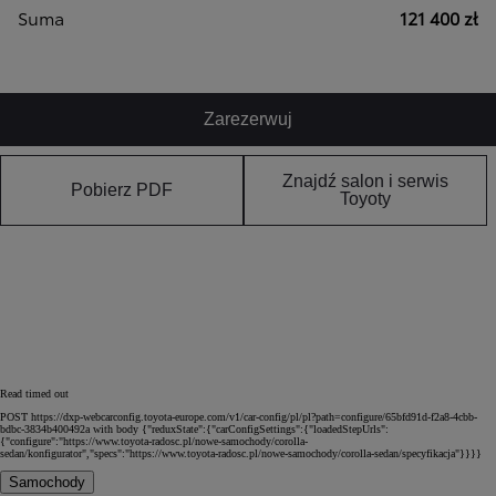
Suma
121 400 zł
Zarezerwuj
Znajdź salon i serwis
Pobierz PDF
Toyoty
Read timed out
POST https://dxp-webcarconfig.toyota-europe.com/v1/car-config/pl/pl?path=configure/65bfd91d-f2a8-4cbb-
bdbc-3834b400492a with body {"reduxState":{"carConfigSettings":{"loadedStepUrls":
{"configure":"https://www.toyota-radosc.pl/nowe-samochody/corolla-
sedan/konfigurator","specs":"https://www.toyota-radosc.pl/nowe-samochody/corolla-sedan/specyfikacja"}}}}
Samochody