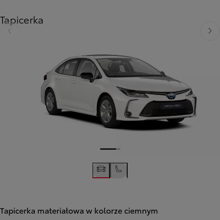
Tapicerka
Poprzedni
Nast
Tapicerka materiałowa w kolorze ciemnym