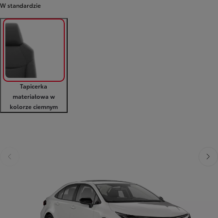
W standardzie
Tapicerka
materiałowa w
kolorze ciemnym
Poprzedni
Nast