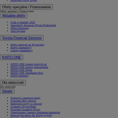
Konfiguruj swoją Toyotę
Oferty specjalne i Finansowanie
Oferty specjalne i Finansowanie
Aktualne oferty
Finał wyprzedaży 2025
Samochody dostawcze Toyota Professional
Oferta biznesowa
Auta używane
Toyota Financial Services
Kredyt niższych rat Toyota Easy
Kredyt standardowy
Leasing standardowy
KINTO ONE
KINTO ONE Leasing niższych rat
KINTO ONE Leasing konsumencki
KINTO ONE Najem
KINTO ONE Zarządzanie flotą
KINTO Mobility
Dla właścicieli
Dla właścicieli
Serwis
Promocje i sezonowe usługi
Pozostałe oferty serwisu
Rezerwacja wizyty w serwisie
Gwarancja Toyota Relax
Pozostałe Gwarancje Toyoty
Ubezpieczenia i naprawy blacharsko-lakiernicze
Innowacyjne usługi dla Twojej wygody