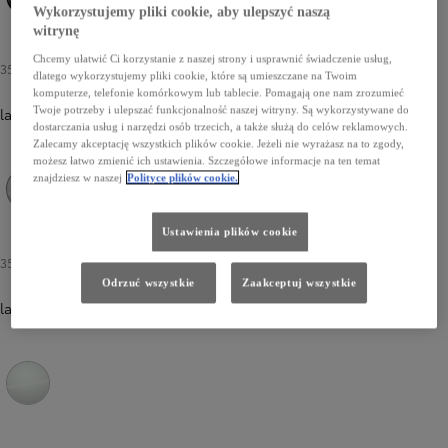
Wykorzystujemy pliki cookie, aby ulepszyć naszą
209 Eclipse Black
785 Dark Teal
1M2 Storm Grey
witrynę
Chcemy ułatwić Ci korzystanie z naszej strony i usprawnić świadczenie usług,
3500 zł
dlatego wykorzystujemy pliki cookie, które są umieszczane na Twoim
komputerze, telefonie komórkowym lub tablecie. Pomagają one nam zrozumieć
Twoje potrzeby i ulepszać funkcjonalność naszej witryny. Są wykorzystywane do
lakier specjalny
dostarczania usług i narzędzi osób trzecich, a także służą do celów reklamowych.
Zalecamy akceptację wszystkich plików cookie. Jeżeli nie wyrażasz na to zgody,
możesz łatwo zmienić ich ustawienia. Szczegółowe informacje na ten temat
znajdziesz w naszej
Polityce plików cookie.
1J6 Precious Silver
3U5 Imperial Red
Ustawienia plików cookie
3500 zł
Odrzuć wszystkie
Zaakceptuj wszystkie
lakier perłowy
089 Platinum White Pearl