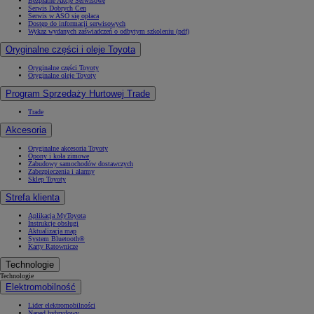
Bezpłatne Akcje Serwisowe
Serwis Dobrych Cen
Serwis w ASO się opłaca
Dostęp do informacji serwisowych
Wykaz wydanych zaświadczeń o odbytym szkoleniu (pdf)
Oryginalne części i oleje Toyota
Oryginalne części Toyoty
Oryginalne oleje Toyoty
Program Sprzedaży Hurtowej Trade
Trade
Akcesoria
Oryginalne akcesoria Toyoty
Opony i koła zimowe
Zabudowy samochodów dostawczych
Zabezpieczenia i alarmy
Sklep Toyoty
Strefa klienta
Aplikacja MyToyota
Instrukcje obsługi
Aktualizacja map
System Bluetooth®
Karty Ratownicze
Technologie
Technologie
Elektromobilność
Lider elektromobilności
Napęd hybrydowy