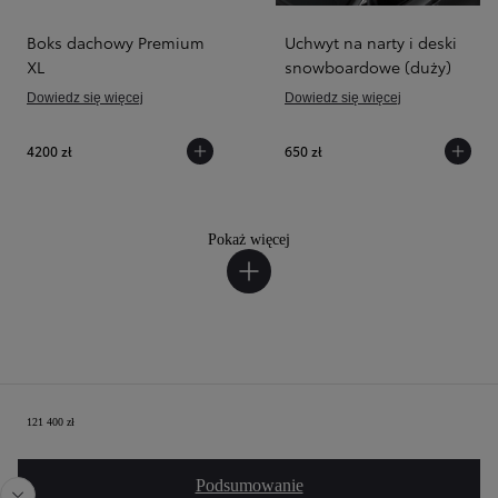
Boks dachowy Premium
Uchwyt na narty i deski
XL
snowboardowe (duży)
Dowiedz się więcej
Dowiedz się więcej
4200 zł
650 zł
Pokaż więcej
Twoja konfiguracja
121 400 zł
Poprzedni
Nast
Podsumowanie