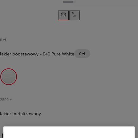
0 zł
lakier podstawowy
-
040 Pure White
0 zł
040 Pure White
2500 zł
lakier metalizowany