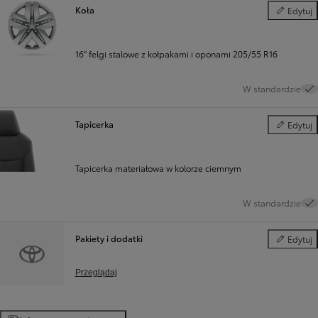
Koła
Edytuj
Koła
16" felgi stalowe z kołpakami i oponami 205/55 R16
W standardzie
Tapicerka
Edytuj
Tapicerka
Tapicerka materiałowa w kolorze ciemnym
W standardzie
Pakiety i dodatki
Edytuj
Pakiety i d
Przeglądaj