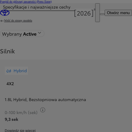
Przejdź do głównej zawartości
(Press Enter)
Specyfikacje i najważniejsze cechy
Cena została zaktualizowana Cena Twojej konfiguracji została zmieniona na 121 400 zł.
Otwórz menu
Wróć do strony modelu
Wybrany
Active
Silnik
Hybrid
4X2
1.8L Hybrid
,
Bezstopniowa automatyczna
Przełącz informacje o paliwie
0-100 km/h (sek)
9,3 sek
Dowiedz się więcej