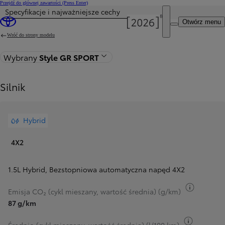
Przejdź do głównej zawartości
(Press Enter)
Specyfikacje i najważniejsze cechy
Cena została zaktualizowana Cena Twojej konfiguracji została zmieniona na 115 900 zł.
Otwórz menu
Wróć do strony modelu
Wybrany
Style GR SPORT
Silnik
Hybrid
4X2
1.5L Hybrid
,
Bezstopniowa automatyczna napęd 4X2
Przełącz
Emisja CO₂ (cykl mieszany, wartość średnia) (g/km)
87 g/km
Przełącz 