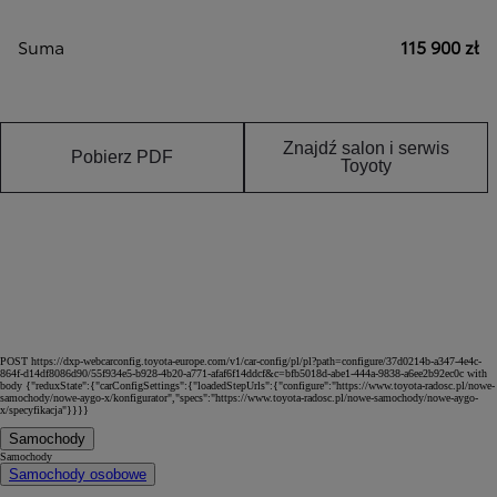
Suma
115 900 zł
Znajdź salon i serwis
Pobierz PDF
Toyoty
POST https://dxp-webcarconfig.toyota-europe.com/v1/car-config/pl/pl?path=configure/37d0214b-a347-4e4c-
864f-d14df8086d90/55f934e5-b928-4b20-a771-afaf6f14ddcf&c=bfb5018d-abe1-444a-9838-a6ee2b92ec0c with
body {"reduxState":{"carConfigSettings":{"loadedStepUrls":{"configure":"https://www.toyota-radosc.pl/nowe-
samochody/nowe-aygo-x/konfigurator","specs":"https://www.toyota-radosc.pl/nowe-samochody/nowe-aygo-
x/specyfikacja"}}}}
Samochody
Samochody
Samochody osobowe