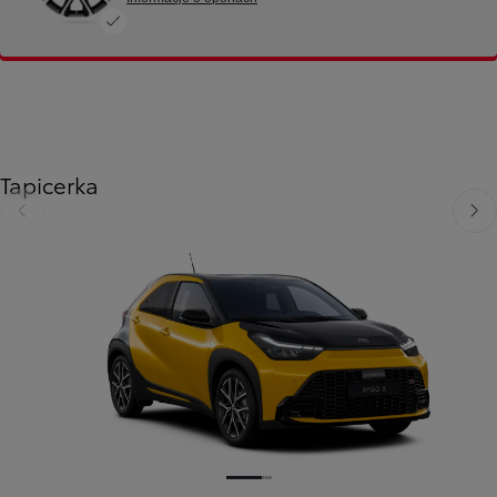
Tapicerka
Poprzedni
Nast