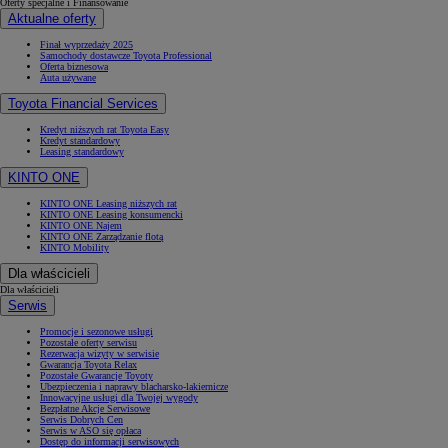
Oferty specjalne i Finansowanie
Aktualne oferty
Finał wyprzedaży 2025
Samochody dostawcze Toyota Professional
Oferta biznesowa
Auta używane
Toyota Financial Services
Kredyt niższych rat Toyota Easy
Kredyt standardowy
Leasing standardowy
KINTO ONE
KINTO ONE Leasing niższych rat
KINTO ONE Leasing konsumencki
KINTO ONE Najem
KINTO ONE Zarządzanie flotą
KINTO Mobility
Dla właścicieli
Dla właścicieli
Serwis
Promocje i sezonowe usługi
Pozostałe oferty serwisu
Rezerwacja wizyty w serwisie
Gwarancja Toyota Relax
Pozostałe Gwarancje Toyoty
Ubezpieczenia i naprawy blacharsko-lakiernicze
Innowacyjne usługi dla Twojej wygody
Bezpłatne Akcje Serwisowe
Serwis Dobrych Cen
Serwis w ASO się opłaca
Dostęp do informacji serwisowych