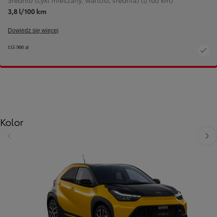
Średnio (cykl mieszany, wartość średnia) (l/100 km)
3,8 l/100 km
Dowiedz się więcej
115 900 zł
Kolor
Poprzedni
Nast