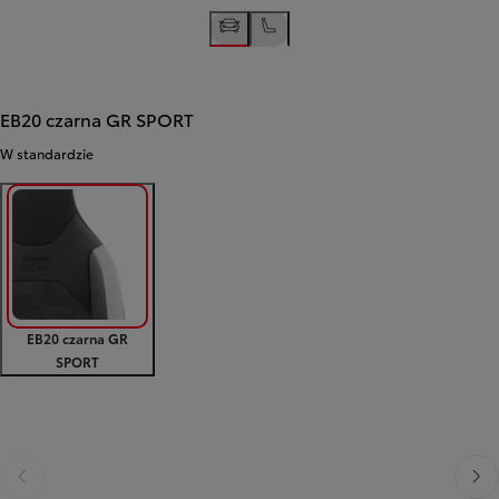
EB20 czarna GR SPORT
W standardzie
EB20 czarna GR
SPORT
Poprzedni
Nast