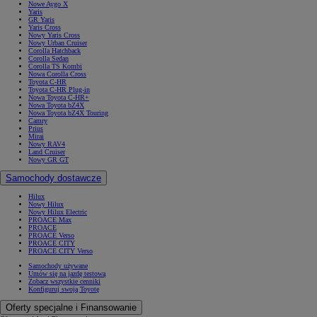
Nowe Aygo X
Yaris
GR Yaris
Yaris Cross
Nowy Yaris Cross
Nowy Urban Cruiser
Corolla Hatchback
Corolla Sedan
Corolla TS Kombi
Nowa Corolla Cross
Toyota C-HR
Toyota C-HR Plug-in
Nowa Toyota C-HR+
Nowa Toyota bZ4X
Nowa Toyota bZ4X Touring
Camry
Prius
Mirai
Nowy RAV4
Land Cruiser
Nowy GR GT
Samochody dostawcze
Hilux
Nowy Hilux
Nowy Hilux Electric
PROACE Max
PROACE
PROACE Verso
PROACE CITY
PROACE CITY Verso
Samochody używane
Umów się na jazdę testową
Zobacz wszystkie cenniki
Konfiguruj swoją Toyotę
Oferty specjalne i Finansowanie