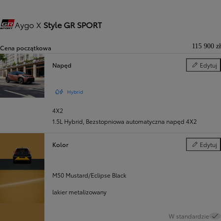
Aygo X
Style GR SPORT
Gazoo Racing
115 900 zł
Cena początkowa
Napęd
Edytuj
Napęd
Hybrid
4X2
1.5L Hybrid
,
Bezstopniowa automatyczna napęd 4X2
Kolor
Edytuj
Kolor
M50 Mustard/Eclipse Black
lakier metalizowany
W standardzie