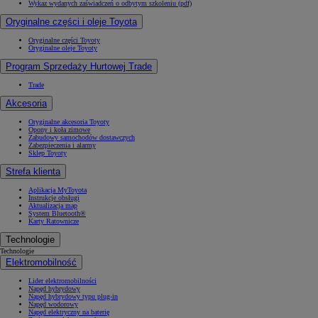
Wykaz wydanych zaświadczeń o odbytym szkoleniu (pdf)
Oryginalne części i oleje Toyota
Oryginalne części Toyoty
Oryginalne oleje Toyoty
Program Sprzedaży Hurtowej Trade
Trade
Akcesoria
Oryginalne akcesoria Toyoty
Opony i koła zimowe
Zabudowy samochodów dostawczych
Zabezpieczenia i alarmy
Sklep Toyoty
Strefa klienta
Aplikacja MyToyota
Instrukcje obsługi
Aktualizacja map
System Bluetooth®
Karty Ratownicze
Technologie
Technologie
Elektromobilność
Lider elektromobilności
Napęd hybrydowy
Napęd hybrydowy typu plug-in
Napęd wodorowy
Napęd elektryczny na baterię