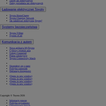
Zasięg aut elektrycznych
Zalety posiadania aut elektrycznych
Ładowanie elektrycznej Toyoty
Toyota HomeCharge
Toyota Charging Network
Jak naładować elektryczną Toyotę?
Systemy bezpieczeństwa
Toyota T-Mate
System eCall
Komunikacja z autem
Nowa aplikacja MyToyota
Cyfrowy opiekun auta
Usługi Connected
Płatne subskrypcje
Toyota Connectivity Match
Skontaktuj się z nami
Polityka ciasteczek
Deklaracja dostępności
(Opens in new window)
(Opens in new window)
(Opens in new window)
(Opens in new window)
Copyright © Toyota 2026
Informacje prawne
Polityka prywatności
Udostępnianie danych