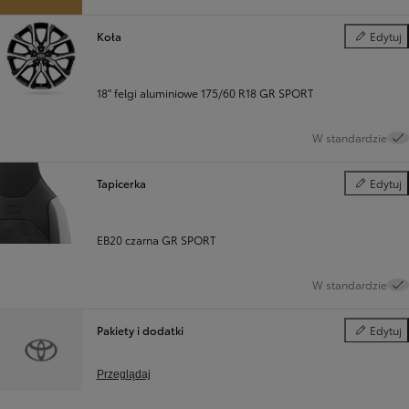
Koła
Edytuj
Koła
18" felgi aluminiowe 175/60 R18 GR SPORT
W standardzie
Tapicerka
Edytuj
Tapicerka
EB20 czarna GR SPORT
W standardzie
Pakiety i dodatki
Edytuj
Pakiety i d
Przeglądaj