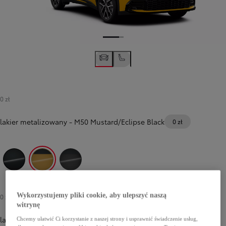
0 zł
lakier metalizowany
-
M50 Mustard/Eclipse Black
0 zł
209 Eclipse Black
M50 Mustard/Eclipse Black
M52 Storm Grey/Eclipse Black
Wykorzystujemy pliki cookie, aby ulepszyć naszą
0 zł
witrynę
lakier perłowy
Chcemy ułatwić Ci korzystanie z naszej strony i usprawnić świadczenie usług,