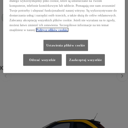
dlatego wykorzystujemy pliki cookie, które są umieszczane na Twoim
komputerze, telefonie komórkowym lub tablecie. Pomagają one nam zrozumieć
Twoje potrzeby i ulepszać funkcjonalność naszej witryny. Są wykorzystywane do
dostarczania usług i narzędzi osób trzecich, a także służą do celów reklamowych.
Zalecamy akceptację wszystkich plików cookie. Jeżeli nie wyrażasz na to zgody,
możesz łatwo zmienić ich ustawienia. Szczegółowe informacje na ten temat
2PU Platinum Pearl White/Eclipse Black
znajdziesz w naszej
Polityce plików cookie.
Ustawienia plików cookie
Odrzuć wszystkie
Zaakceptuj wszystkie
Koła
Poprzedni
Nast