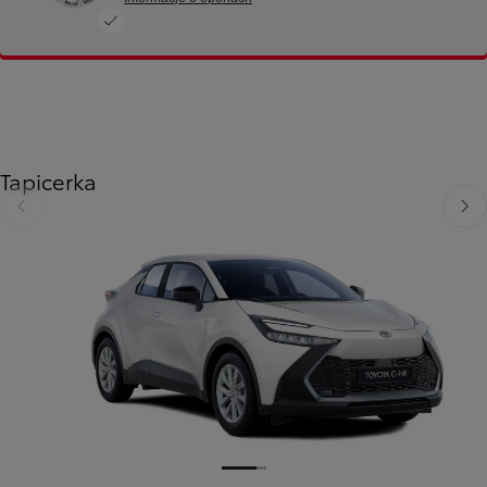
Tapicerka
Poprzedni
Nast