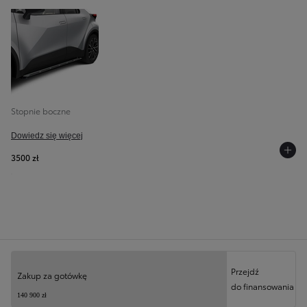
Stopnie boczne
Dowiedz się więcej
3500 zł
Twoja konfiguracja
Przejdź
Zakup za gotówkę
do finansowania
Poprzedni
Nast
140 900 zł