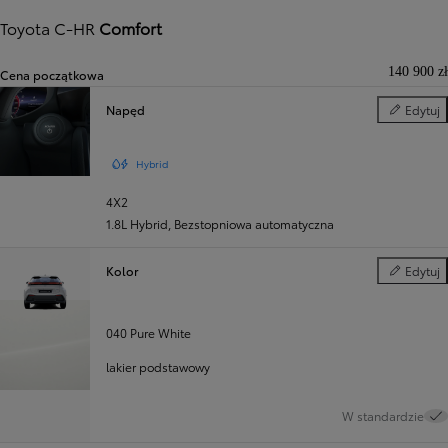
Toyota C-HR
Comfort
140 900 zł
Cena początkowa
Napęd
Edytuj
Napęd
Hybrid
4X2
1.8L Hybrid
,
Bezstopniowa automatyczna
Kolor
Edytuj
Kolor
040 Pure White
lakier podstawowy
W standardzie