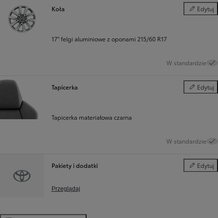
Koła
Edytuj
Koła
17" felgi aluminiowe z oponami 215/60 R17
W standardzie
Tapicerka
Edytuj
Tapicerka
Tapicerka materiałowa czarna
W standardzie
Pakiety i dodatki
Edytuj
Pakiety i d
Przeglądaj