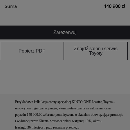
Suma
140 900 zł
Zarezerwuj
Znajdź salon i serwis
Pobierz PDF
Toyoty
Przykładowa kalkulacja oferty specjalnej KINTO ONE Leasing Toyota -
umowy leasingu operacyjnego, która została oparta na założeniu: cena
pojazdu 140 900,00 zł brutto pomniejszona o aktualnie obowiązujące promocje
i wybranej przez Klienta: wartości opłaty wstępnej 10%, okresu
leasingu 36 miesięcy i przy rocznym przebiegu