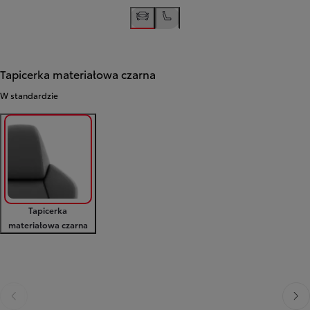
Tapicerka materiałowa czarna
W standardzie
Tapicerka
materiałowa czarna
Poprzedni
Nast