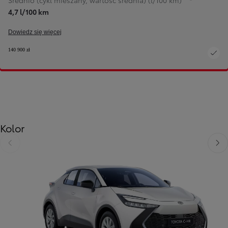
Średnio (cykl mieszany, wartość średnia) (l/100 km)
4,7 l/100 km
Dowiedz się więcej
140 900 zł
Kolor
Poprzedni
Nast