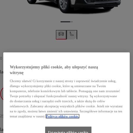
0 zł
Wykorzystujemy pliki cookie, aby ulepszyć naszą
lakier podstawowy
-
040 Pure White
0 zł
witrynę
Chcemy ułatwić Ci korzystanie z naszej strony i usprawnić świadczenie usług,
dlatego wykorzystujemy pliki cookie, które są umieszczane na Twoim
komputerze, telefonie komórkowym lub tablecie. Pomagają one nam zrozumieć
Twoje potrzeby i ulepszać funkcjonalność naszej witryny. Są wykorzystywane
do dostarczania usług i narzędzi osób trzecich, a także służą do celów
040 Pure White
reklamowych. Zalecamy akceptację wszystkich plików cookie. Jeżeli nie wyrażasz
na to zgody, możesz łatwo zmienić ich ustawienia. Szczegółowe informacje na ten
2500 zł
-
3500 zł
temat znajdziesz w naszej
Polityce plików cookie.
lakier metalizowany
Ustawienia plików cookie