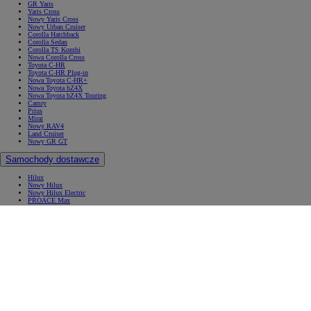
GR Yaris
Yaris Cross
Nowy Yaris Cross
Nowy Urban Cruiser
Corolla Hatchback
Corolla Sedan
Corolla TS Kombi
Nowa Corolla Cross
Toyota C-HR
Toyota C-HR Plug-in
Nowa Toyota C-HR+
Nowa Toyota bZ4X
Nowa Toyota bZ4X Touring
Camry
Prius
Mirai
Nowy RAV4
Land Cruiser
Nowy GR GT
Samochody dostawcze
Hilux
Nowy Hilux
Nowy Hilux Electric
PROACE Max
PROACE
PROACE Verso
PROACE CITY
PROACE CITY Verso
Samochody używane
Umów się na jazdę testową
Zobacz wszystkie cenniki
Konfiguruj swoją Toyotę
Oferty specjalne i Finansowanie
Oferty specjalne i Finansowanie
Aktualne oferty