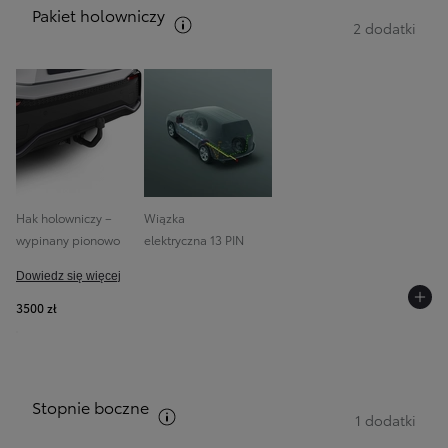
Pakiet holowniczy
Zobacz opis pakietów
2 dodatki
Hak holowniczy –
Wiązka
wypinany pionowo
elektryczna 13 PIN
Dowiedz się więcej
3500 zł
Stopnie boczne
Zobacz opis pakietów
1 dodatki