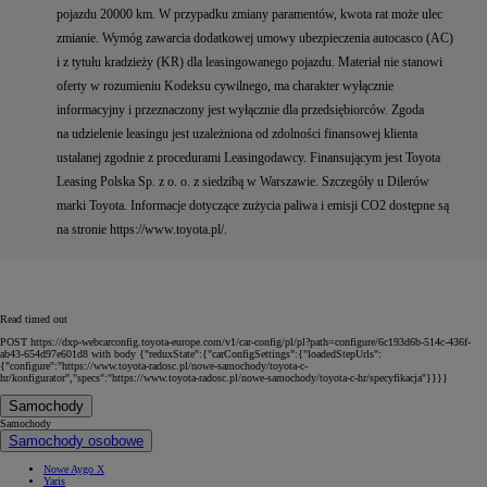
pojazdu 20000 km. W przypadku zmiany paramentów, kwota rat może ulec
zmianie. Wymóg zawarcia dodatkowej umowy ubezpieczenia autocasco (AC)
i z tytułu kradzieży (KR) dla leasingowanego pojazdu. Materiał nie stanowi
oferty w rozumieniu Kodeksu cywilnego, ma charakter wyłącznie
informacyjny i przeznaczony jest wyłącznie dla przedsiębiorców. Zgoda
na udzielenie leasingu jest uzależniona od zdolności finansowej klienta
ustalanej zgodnie z procedurami Leasingodawcy. Finansującym jest Toyota
Leasing Polska Sp. z o. o. z siedzibą w Warszawie. Szczegóły u Dilerów
marki Toyota. Informacje dotyczące zużycia paliwa i emisji CO2 dostępne są
na stronie https://www.toyota.pl/.
Read timed out
POST https://dxp-webcarconfig.toyota-europe.com/v1/car-config/pl/pl?path=configure/6c193d6b-514c-436f-
ab43-654d97e601d8 with body {"reduxState":{"carConfigSettings":{"loadedStepUrls":
{"configure":"https://www.toyota-radosc.pl/nowe-samochody/toyota-c-
hr/konfigurator","specs":"https://www.toyota-radosc.pl/nowe-samochody/toyota-c-hr/specyfikacja"}}}}
Samochody
Samochody
Samochody osobowe
Nowe Aygo X
Yaris