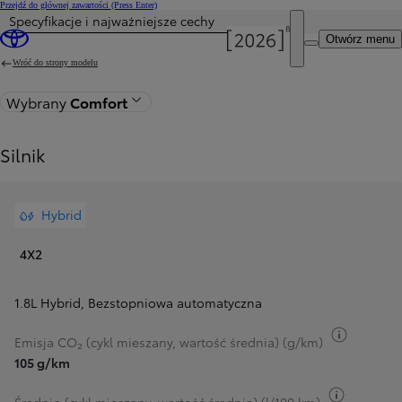
Przejdź do głównej zawartości
(Press Enter)
Specyfikacje i najważniejsze cechy
Cena została zaktualizowana Cena Twojej konfiguracji została zmieniona na 140 900 zł.
Otwórz menu
Wróć do strony modelu
Wybrany
Comfort
Silnik
Hybrid
4X2
1.8L Hybrid
,
Bezstopniowa automatyczna
Przełącz
Emisja CO₂ (cykl mieszany, wartość średnia) (g/km)
105 g/km
Przełącz 