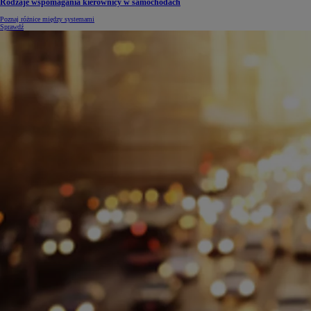
Rodzaje wspomagania kierownicy w samochodach
Poznaj różnice między systemami
Sprawdź
Od
105 300 zł
Corolla Hatchback
HYBRID