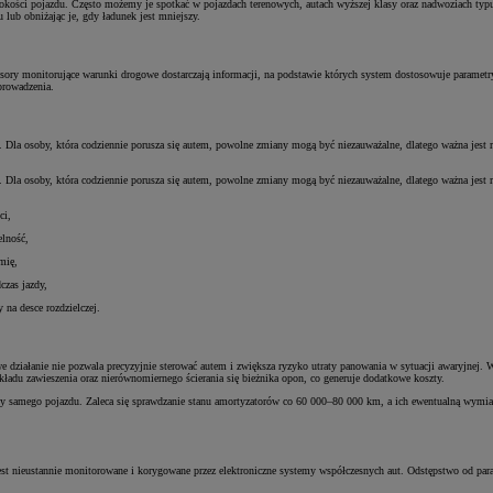
 wysokości pojazdu. Często możemy je spotkać w pojazdach terenowych, autach wyższej klasy oraz nadwoziach t
lub obniżając je, gdy ładunek jest mniejszy.
nsory monitorujące warunki drogowe dostarczają informacji, na podstawie których system dostosowuje parame
prowadzenia.
a. Dla osoby, która codziennie porusza się autem, powolne zmiany mogą być niezauważalne, dlatego ważna jest r
a. Dla osoby, która codziennie porusza się autem, powolne zmiany mogą być niezauważalne, dlatego ważna jest r
ci,
elność,
mię,
czas jazdy,
 na desce rozdzielczej.
we działanie nie pozwala precyzyjnie sterować autem i zwiększa ryzyko utraty panowania w sytuacji awaryjnej
ładu zawieszenia oraz nierównomiernego ścierania się bieżnika opon, co generuje dodatkowe koszty.
niczny samego pojazdu. Zaleca się sprawdzanie stanu amortyzatorów co 60 000–80 000 km, a ich ewentualną w
e jest nieustannie monitorowane i korygowane przez elektroniczne systemy współczesnych aut. Odstępstwo o