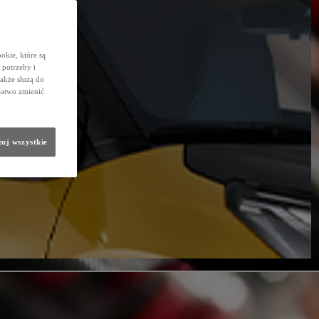
okie, które są
potrzeby i
także służą do
łatwo zmienić
uj wszystkie