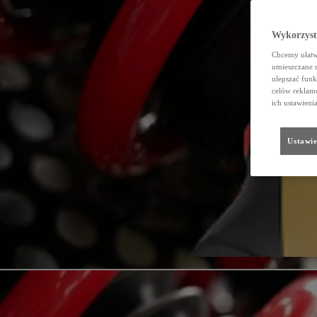
Wykorzystu
Chcemy ułatwi
umieszczane 
ulepszać funk
celów reklamo
ich ustawieni
Ustawie