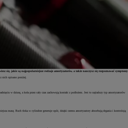
esz się, jakie są najpopularniejsze rodzaje amortyzatorów, a także nauczysz się rozpoznawać symptomy
z nich opisano poniżej.
adnięciu w dziurę, a koła przez cały czas zachowują kontakt z podłożem. Jest to najtańszy typ amortyzatorów
iejsza masę. Ruch tłoka w cylindrze generuje opór, dzięki czemu amortyzatory absorbują drgania i kontrolują