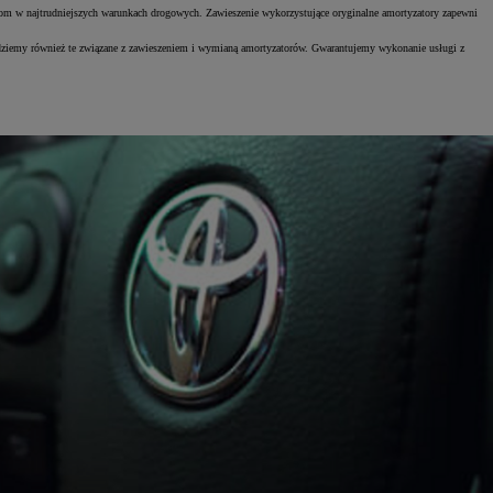
testom w najtrudniejszych warunkach drogowych. Zawieszenie wykorzystujące oryginalne amortyzatory zapewni
jdziemy również te związane z zawieszeniem i wymianą amortyzatorów. Gwarantujemy wykonanie usługi z