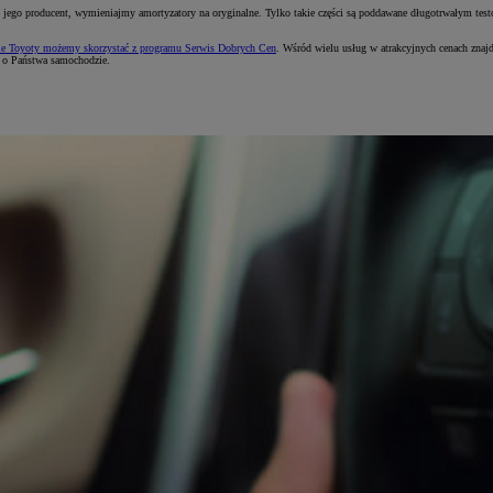
ał to jego producent, wymieniajmy amortyzatory na oryginalne. Tylko takie części są poddawane długotrwałym 
e Toyoty możemy skorzystać z programu Serwis Dobrych Cen
. Wśród wielu usług w atrakcyjnych cenach zna
ą o Państwa samochodzie.