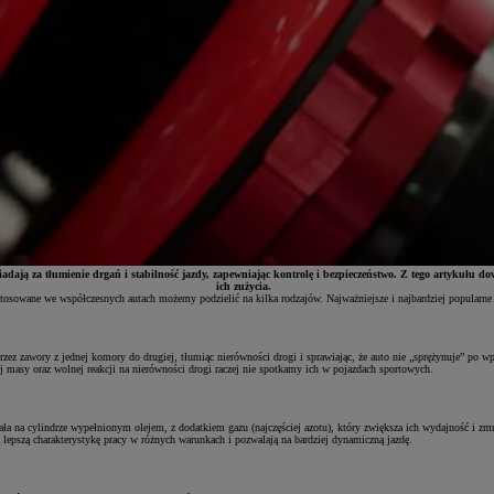
ją za tłumienie drgań i stabilność jazdy, zapewniając kontrolę i bezpieczeństwo. Z tego artykułu dowi
ich zużycia.
sowane we współczesnych autach możemy podzielić na kilka rodzajów. Najważniejsze i najbardziej popularne 
ez zawory z jednej komory do drugiej, tłumiąc nierówności drogi i sprawiając, że auto nie „sprężynuje” po wp
 masy oraz wolnej reakcji na nierówności drogi raczej nie spotkamy ich w pojazdach sportowych.
ała na cylindrze wypełnionym olejem, z dodatkiem gazu (najczęściej azotu), który zwiększa ich wydajność i zmn
 lepszą charakterystykę pracy w różnych warunkach i pozwalają na bardziej dynamiczną jazdę.