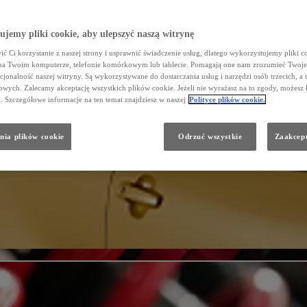
jemy pliki cookie, aby ulepszyć naszą witrynę
ć Ci korzystanie z naszej strony i usprawnić świadczenie usług, dlatego wykorzystujemy pliki co
na Twoim komputerze, telefonie komórkowym lub tablecie. Pomagają one nam zrozumieć Twoje 
cjonalność naszej witryny. Są wykorzystywane do dostarczania usług i narzędzi osób trzecich, a 
wych. Zalecamy akceptację wszystkich plików cookie. Jeżeli nie wyrażasz na to zgody, możesz 
a. Szczegółowe informacje na ten temat znajdziesz w naszej
Polityce plików cookie.
nia plików cookie
Odrzuć wszystkie
Zaakcept