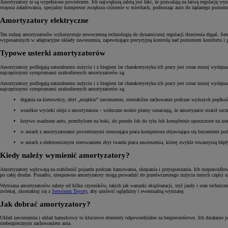
Amortyzatory te są wypełnione powietrzem. Ich największą zaletą jest fakt, że pozwalają na łatwą regulację
stopnia załadowania, specjalny kompresor zwiększa ciśnienie w miechach, podnosząc auto do żądanego poziomu 
Amortyzatory elektryczne
Ten rodzaj amortyzatorów wykorzystuje nowoczesną technologię do dynamicznej regulacji tłumienia drgań. Se
wyposażonych w adaptacyjne układy zawieszenia, zapewniające precyzyjną kontrolę nad poziomem komfortu i 
Typowe usterki amortyzatorów
Amortyzatory podlegają naturalnemu zużyciu i z biegiem lat charakterystyka ich pracy jest coraz mniej wydajn
najczęstszymi symptomami uszkodzonych amortyzatorów są:
Amortyzatory podlegają naturalnemu zużyciu i z biegiem lat charakterystyka ich pracy jest coraz mniej wydajn
najczęstszymi symptomami uszkodzonych amortyzatorów są:
drgania na kierownicy, zbyt „miękkie” zawieszenie, niestabilne zachowanie podczas wyższych prędkoś
wszelkie wycieki oleju z amortyzatora – widoczne mokre plamy oznaczają, że amortyzator stracił szcz
krzywo osadzone auto, przechylone na boki, do przodu lub do tyłu lub kompletnie opuszczone na zie
w autach z amortyzatorami powietrznymi nieustająca praca kompresora objawiająca się buczeniem pod
w autach z elektronicznym sterowaniem zbyt twarda praca zawieszenia, której zwykle towarzyszą błędy
Kiedy należy wymienić amortyzatory?
Amortyzatory wpływają na stabilność pojazdu podczas hamowania, skręcania i przyspieszania. Ich nieprawidło
po całej drodze. Ponadto, niesprawne amortyzatory mogą prowadzić do przedwczesnego zużycia innych części uk
Wymiana amortyzatorów zależy od kilku czynników, takich jak warunki eksploatacji, styl jazdy i stan tech
zwlekaj, skontaktuj się z
Serwisem Toyoty
, aby umówić oględziny i ewentualną wymianę.
Jak dobrać amortyzatory?
Układ zawieszenia i układ hamulcowy to kluczowe elementy odpowiedzialne za bezpieczeństwo. Ich działani
niebezpiecznym zachowaniem auta.