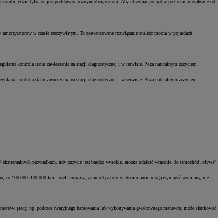
ypu kombi, gdzie tylna oś jest poddawana różnym obciążeniom. Aby utrzymać pojazd w poziomie niezależnie od
try amortyzatorów w czasie rzeczywistym. To zaawansowane rozwiązanie znaleźć można w pojazdach
egularna kontrola stanu zawieszenia na stacji diagnostycznej i w serwisie. Poza naturalnym zużyciem
egularna kontrola stanu zawieszenia na stacji diagnostycznej i w serwisie. Poza naturalnym zużyciem
. W ekstremalnych przypadkach, gdy zużycie jest bardzo wysokie, można odnieść wrażenie, że samochód „pływa”
ymianę co 100 000–120 000 km. Jeżeli uważasz, że amortyzatory w Twoim aucie mogą wymagać wymiany, nie
d parametrów pracy, np. podczas awaryjnego hamowania lub wykonywania gwałtownego manewru, może skutkować