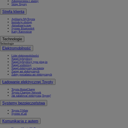
Zabezpieczenia i alarmy
Sklep Toyoty
Strefa klienta
Aplikacja MyToyota
Instrukcje obsługi
Aktualizacja map
System Bluetooth®
Karty Ratownicze
Technologie
Technologie
Elektromobilność
Lider elektromobilności
Napęd hybrydowy
Napęd hybrydowy typu plug-in
Napęd wodorowy
Napęd elektryczny na baterię
Zasięg aut elektrycznych
Zalety posiadania aut elektrycznych
Ładowanie elektrycznej Toyoty
Toyota HomeCharge
Toyota Charging Network
Jak naładować elektryczną Toyotę?
Systemy bezpieczeństwa
Toyota T-Mate
System eCall
Komunikacja z autem