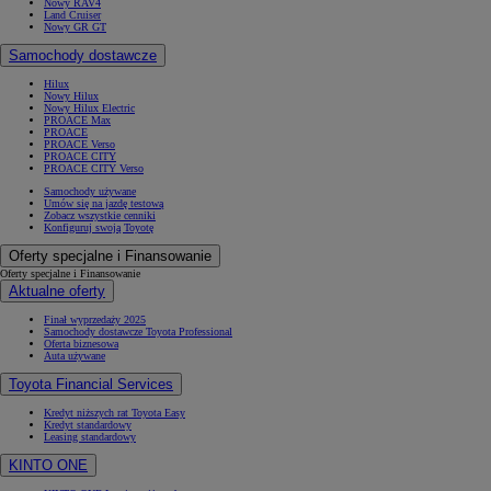
Nowy RAV4
Land Cruiser
Nowy GR GT
Samochody dostawcze
Hilux
Nowy Hilux
Nowy Hilux Electric
PROACE Max
PROACE
PROACE Verso
PROACE CITY
PROACE CITY Verso
Samochody używane
Umów się na jazdę testową
Zobacz wszystkie cenniki
Konfiguruj swoją Toyotę
Oferty specjalne i Finansowanie
Oferty specjalne i Finansowanie
Aktualne oferty
Finał wyprzedaży 2025
Samochody dostawcze Toyota Professional
Oferta biznesowa
Auta używane
Toyota Financial Services
Kredyt niższych rat Toyota Easy
Kredyt standardowy
Leasing standardowy
KINTO ONE