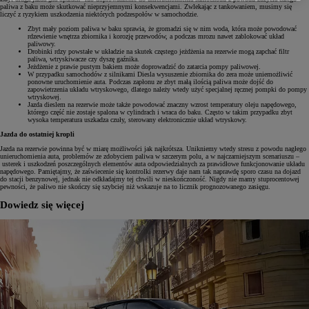
paliwa z baku może skutkować nieprzyjemnymi konsekwencjami. Zwlekając z tankowaniem, musimy się
liczyć z ryzykiem uszkodzenia niektórych podzespołów w samochodzie.
Zbyt mały poziom paliwa w baku sprawia, że gromadzi się w nim woda, która może powodować
rdzewienie wnętrza zbiornika i korozję przewodów, a podczas mrozu nawet zablokować układ
paliwowy.
Drobinki rdzy powstałe w układzie na skutek częstego jeżdżenia na rezerwie mogą zapchać filtr
paliwa, wtryskiwacze czy dyszę gaźnika.
Jeżdżenie z prawie pustym bakiem może doprowadzić do zatarcia pompy paliwowej.
W przypadku samochodów z silnikami Diesla wysuszenie zbiornika do zera może uniemożliwić
ponowne uruchomienie auta. Podczas zapłonu ze zbyt małą ilością paliwa może dojść do
zapowietrzenia układu wtryskowego, dlatego należy wtedy użyć specjalnej ręcznej pompki do pompy
wtryskowej.
Jazda dieslem na rezerwie może także powodować znaczny wzrost temperatury oleju napędowego,
którego część nie zostaje spalona w cylindrach i wraca do baku. Często w takim przypadku zbyt
wysoka temperatura uszkadza czuły, sterowany elektronicznie układ wtryskowy.
Jazda do ostatniej kropli
Jazda na rezerwie powinna być w miarę możliwości jak najkrótsza. Unikniemy wtedy stresu z powodu nagłego
unieruchomienia auta, problemów ze zdobyciem paliwa w szczerym polu, a w najczarniejszym scenariuszu –
usterek i uszkodzeń poszczególnych elementów auta odpowiedzialnych za prawidłowe funkcjonowanie układu
napędowego. Pamiętajmy, że zaświecenie się kontrolki rezerwy daje nam tak naprawdę sporo czasu na dojazd
do stacji benzynowej, jednak nie odkładajmy tej chwili w nieskończoność. Nigdy nie mamy stuprocentowej
pewności, że paliwo nie skończy się szybciej niż wskazuje na to licznik prognozowanego zasięgu.
Dowiedz się więcej