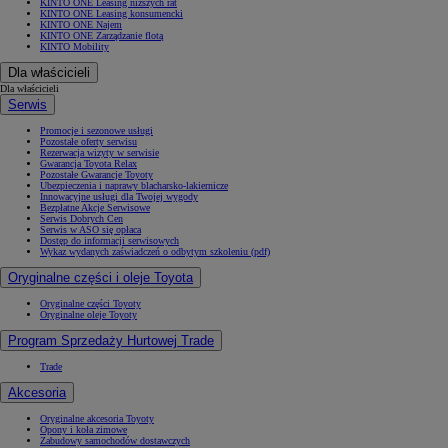
KINTO ONE Leasing niższych rat
KINTO ONE Leasing konsumencki
KINTO ONE Najem
KINTO ONE Zarządzanie flotą
KINTO Mobility
Dla właścicieli
Dla właścicieli
Serwis
Promocje i sezonowe usługi
Pozostałe oferty serwisu
Rezerwacja wizyty w serwisie
Gwarancja Toyota Relax
Pozostałe Gwarancje Toyoty
Ubezpieczenia i naprawy blacharsko-lakiernicze
Innowacyjne usługi dla Twojej wygody
Bezpłatne Akcje Serwisowe
Serwis Dobrych Cen
Serwis w ASO się opłaca
Dostęp do informacji serwisowych
Wykaz wydanych zaświadczeń o odbytym szkoleniu (pdf)
Oryginalne części i oleje Toyota
Oryginalne części Toyoty
Oryginalne oleje Toyoty
Program Sprzedaży Hurtowej Trade
Trade
Akcesoria
Oryginalne akcesoria Toyoty
Opony i koła zimowe
Zabudowy samochodów dostawczych