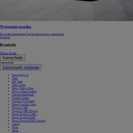
Wyprzedaż rocznika
Ile można zaoszczędzić na kupnie nowego samochodu
Sprawdź
Kontakt
Napisz do nas
Samochody
Samochody
Samochody osobowe
Nowe Aygo X
Yaris
GR Yaris
Yaris Cross
Nowy Yaris Cross
Nowy Urban Cruiser
Corolla Hatchback
Corolla Sedan
Corolla TS Kombi
Nowa Corolla Cross
Toyota C-HR
Toyota C-HR Plug-in
Nowa Toyota C-HR+
Nowa Toyota bZ4X
Nowa Toyota bZ4X Touring
Camry
Prius
Mirai