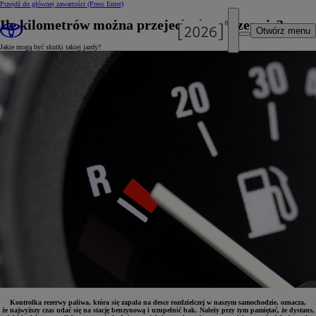
Przejdź do głównej zawartości
(Press Enter)
Ile kilometrów można przejechać na rezerwie?
Otwórz menu
Jakie mogą być skutki takiej jazdy?
Kontrolka rezerwy paliwa, która się zapala na desce rozdzielczej w naszym samochodzie, oznacza,
że najwyższy czas udać się na stację benzynową i uzupełnić bak. Należy przy tym pamiętać, że dystans,