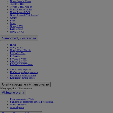
Nowa Corolla Cross
Toyota C-HR
Toyota C-HR Plug-in
Nowa Toyota C-HR+
Nowa Toyota bZ4X
Nowa Toyota bZ4X Touring
Camry
Prius
Mirai
Nowy RAV4
Land Cruiser
Nowy GR GT
Samochody dostawcze
Hilux
Nowy Hilux
Nowy Hilux Electric
PROACE Max
PROACE
PROACE Verso
PROACE CITY
PROACE CITY Verso
Samochody używane
Umów się na jazdę testową
Zobacz wszystkie cenniki
Konfiguruj swoją Toyotę
Oferty specjalne i Finansowanie
Oferty specjalne i Finansowanie
Aktualne oferty
Finał wyprzedaży 2025
Samochody dostawcze Toyota Professional
Oferta biznesowa
Auta używane