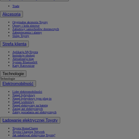
Trade
Akcesoria
Oryginalne akcesoria Toyoty
Opony i koła zimowe
Zabudowy samochodów dostawczych
Zabezpieczenia i alarmy
Sklep Toyoty
Strefa klienta
Aplikacja MyToyota
Instrukcje obsługi
Aktualizacja map
System Bluetooth®
Karty Ratownicze
Technologie
Technologie
Elektromobilność
Lider elektromobilności
Napęd hybrydowy
Napęd hybrydowy typu plug-in
Napęd wodorowy
Napęd elektryczny na baterię
Zasięg aut elektrycznych
Zalety posiadania aut elektrycznych
Ładowanie elektrycznej Toyoty
Toyota HomeCharge
Toyota Charging Network
Jak naładować elektryczną Toyotę?