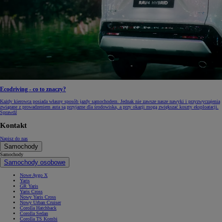
Ecodriving - co to znaczy?
Każdy kierowca posiada własny sposób jazdy samochodem. Jednak nie zawsze nasze nawyki i przyzwyczajenia
związane z prowadzeniem auta są przyjazne dla środowiska, a przy okazji mogą zwiększać koszty eksploatacji.
Sprawdź
Kontakt
Napisz do nas
Samochody
Samochody
Samochody osobowe
Nowe Aygo X
Yaris
GR Yaris
Yaris Cross
Nowy Yaris Cross
Nowy Urban Cruiser
Corolla Hatchback
Corolla Sedan
Corolla TS Kombi