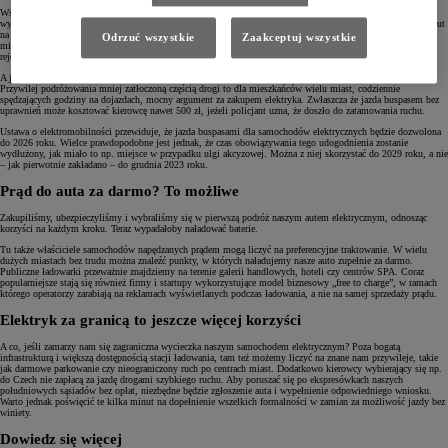
Wśród największych udogodnień oferowanych właścicielom samochodów elektrycznych bez wątpienia
wymienić należy możliwość bezpłatnego parkowania w strefach objętych opłatami. Co ciekawe, właściciele aut
na prąd nie muszą pobierać bezpłatnych biletów ani oznaczać swojego samochodu e-plakietką, jak ma to
Odrzuć wszystkie
Zaakceptuj wszystkie
miejsce np. w Niemczech. Samochód elektryczny łatwo zidentyfikować dzięki zielonym tablicom
rejestracyjnym. Tyle wystarczy, by cieszyć się postojem w ścisłym centrum bez ograniczeń i opłat.
A jeśli chcielibyśmy szybciej do wspomnianego centrum dostać, zawsze możemy skorzystać z buspasa.
Przywilej podróżowania mniej zatłoczoną częścią drogi to dla mieszkańców wielu miast, codziennie
spędzających godziny na dojazdach, mocny argument za zakupem elektryka. Zwłaszcza że jazda buspasem bez
uprawnień może kosztować kierowcę nawet 500 zł, jeżeli policjant uzna, że doszło do zatamowania ruchu.
Ustawa o elektromobilności przewiduje, że jazda buspasami dla samochodów elektrycznych będzie dozwolona
do 2026 roku. Wielce prawdopodobne jest jednak, że czas obowiązywania tego udogodnienia zostanie
wydłużony, jak miało to np. miejsce w przypadku ulgi akcyzowej. Można z niej skorzystać do 2029 roku, a nie
– jak pierwotnie zakładano – do grudnia 2023 roku.
Prąd do auta za darmo? To możliwe
Zakupiliśmy, ubezpieczyliśmy i wybraliśmy się w pierwszą podróż naszym autem elektrycznym, odnosząc
korzyści na każdym kroku. Teraz wypadałoby naładować baterie.
Tu także właściciele samochodów napędzanych prądem mogą liczyć na preferencyjne traktowanie. W wielu
dużych miastach bez trudu można znaleźć punkty, w których naładujemy nasze auto zupełnie za darmo.
Publiczne ładowarki przeważnie znajdziemy na terenie galerii handlowych, hoteli czy centrów SPA. Coraz
popularniejsze stają się również firmy i startupy wykorzystujące model biznesowy „free to charge”, w ramach
którego operatorzy zarabiają na reklamach wyświetlanych podczas ładowania, a nie na samej sprzedaży prądu.
Elektryk za granicą to jeszcze więcej korzyści
A co, jeśli zamarzy nam się zagraniczna wycieczka naszym samochodem elektrycznym? Poza bogatą
infrastrukturą i większą dostępnością stacji ładowania, tam też możemy liczyć na znane nam przywileje, takie
jak darmowe parkowanie czy nieograniczony ruch po centrach miast. Dodatkowo kierowcy wybierający się np.
do Czech nie zapłacą za jazdę drogami szybkiego ruchu. Aby poruszać się po ekspresówkach naszych
południowych sąsiadów bez opłat, niezbędne będzie zgłoszenie auta i wypełnienie odpowiedniego wniosku.
Warto jednak poświęcić te kilka minut na dopełnienie wszelkich formalności w zamian za możliwość jazdy bez
winiety.
Dowiedz się więcej