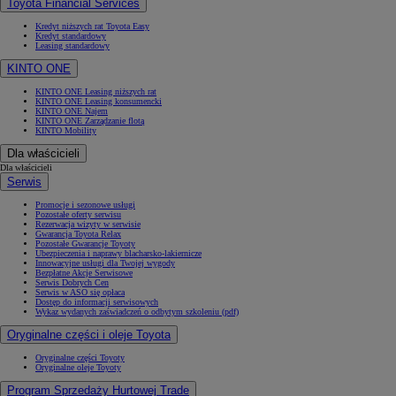
Toyota Financial Services
Kredyt niższych rat Toyota Easy
Kredyt standardowy
Leasing standardowy
KINTO ONE
KINTO ONE Leasing niższych rat
KINTO ONE Leasing konsumencki
KINTO ONE Najem
KINTO ONE Zarządzanie flotą
KINTO Mobility
Dla właścicieli
Dla właścicieli
Serwis
Promocje i sezonowe usługi
Pozostałe oferty serwisu
Rezerwacja wizyty w serwisie
Gwarancja Toyota Relax
Pozostałe Gwarancje Toyoty
Ubezpieczenia i naprawy blacharsko-lakiernicze
Innowacyjne usługi dla Twojej wygody
Bezpłatne Akcje Serwisowe
Serwis Dobrych Cen
Serwis w ASO się opłaca
Dostęp do informacji serwisowych
Wykaz wydanych zaświadczeń o odbytym szkoleniu (pdf)
Oryginalne części i oleje Toyota
Oryginalne części Toyoty
Oryginalne oleje Toyoty
Program Sprzedaży Hurtowej Trade