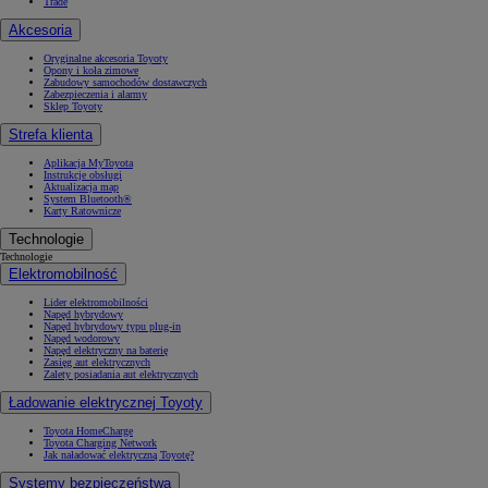
Trade
Akcesoria
Oryginalne akcesoria Toyoty
Opony i koła zimowe
Zabudowy samochodów dostawczych
Zabezpieczenia i alarmy
Sklep Toyoty
Strefa klienta
Aplikacja MyToyota
Instrukcje obsługi
Aktualizacja map
System Bluetooth®
Karty Ratownicze
Technologie
Technologie
Elektromobilność
Lider elektromobilności
Napęd hybrydowy
Napęd hybrydowy typu plug-in
Napęd wodorowy
Napęd elektryczny na baterię
Zasięg aut elektrycznych
Zalety posiadania aut elektrycznych
Ładowanie elektrycznej Toyoty
Toyota HomeCharge
Toyota Charging Network
Jak naładować elektryczną Toyotę?
Systemy bezpieczeństwa