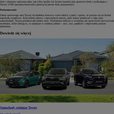
dach i elementy nadwozia takie, jak tylny spojler czy boczne lusterka oraz sportowe fotele i pochodząca z
Toyoty GT86 specjalna kierownica sprawią na pewno dużo przyjemności.
Podsumowanie
Zakup sportowego auta Toyoty da każdemu kierowcy wiele radości z jazdy i sprawi, że poczuje się na drodze
naprawdę wyjątkowo. Rolę dobrej zabawy i najwyższych emocji, jakie mamy przeżywać w tego typu
samochodach, Toyota potraktowała bardzo serio. Wieloletnia tradycja w tworzeniu aut sportowych zaowocowała
modelami, które oferują to, co najlepsze w szybkiej jeździe – moc, styl, prędkość i odpowiedni poziom
adrenaliny.
Dowiedz się więcej
Samochody rodzinne Toyoty
Jak wybrać i kupić?