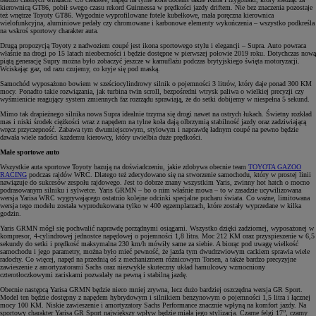
kierownicą GT86, pobił swego czasu rekord Guinnessa w prędkości jazdy driftem. Nie bez znaczenia pozostaje
też wnętrze Toyoty GT86. Wygodnie wyprofilowane fotele kubełkowe, mała poręczna kierownica
wielofunkcyjna, aluminiowe pedały czy chromowane i karbonowe elementy wykończenia – wszystko podkreśla
na wskroś sportowy charakter auta.
Drugą propozycją Toyoty z nadwoziem coupé jest ikona sportowego stylu i elegancji – Supra. Auto powraca
właśnie na drogi po 15 latach nieobecności i będzie dostępne w pierwszej połowie 2019 roku. Dotychczas nową
piątą generację Supry można było zobaczyć jeszcze w kamuflażu podczas brytyjskiego święta motoryzacji.
Wciskając gaz, od razu czujemy, co kryje się pod maską.
Samochód wyposażono bowiem w sześciocylindrowy silnik o pojemności 3 litrów, który daje ponad 300 KM
mocy. Ponadto takie rozwiązania, jak turbina twin scroll, bezpośredni wtrysk paliwa o wielkiej precyzji czy
wyśmienicie reagujący system zmiennych faz rozrządu sprawiają, że do setki dobijemy w niespełna 5 sekund.
Mimo tak drapieżnego silnika nowa Supra idealnie trzyma się drogi nawet na ostrych łukach. Świetny rozkład
mas i niski środek ciężkości wraz z napędem na tylne koła dają olbrzymią stabilność jazdy oraz zadziwiającą
wręcz przyczepność. Zabawa tym dwumiejscowym, stylowym i naprawdę ładnym coupé na pewno będzie
dawała wiele radości każdemu kierowcy, który uwielbia duże prędkości.
Małe sportowe auto
Wszystkie auta sportowe Toyoty bazują na doświadczeniu, jakie zdobywa obecnie team
TOYOTA GAZOO
RACING
podczas rajdów WRC. Dlatego też zdecydowano się na stworzenie samochodu, który w prostej linii
nawiązuje do sukcesów zespołu rajdowego. Jest to dobrze znany wszystkim Yaris, zwinny hot hatch o mocno
podrasowanym silniku i sylwetce. Yaris GRMN – bo o nim właśnie mowa – to w zasadzie ucywilizowana
wersja Yarisa WRC wygrywającego ostatnio kolejne odcinki specjalne pucharu świata. Co ważne, limitowana
wersja tego modelu została wyprodukowana tylko w 400 egzemplarzach, które zostały wyprzedane w kilka
godzin.
Yaris GRMN mógł się pochwalić naprawdę porządnymi osiągami. Wszystko dzięki zadziornej, wyposażonej w
kompresor, 4-cylindrowej jednostce napędowej o pojemności 1,8 litra. Moc 212 KM oraz przyspieszenie w 6,5
sekundy do setki i prędkość maksymalna 230 km/h mówiły same za siebie. A biorąc pod uwagę wielkość
samochodu i jego parametry, można było mieć pewność, że jazda tym dwudrzwiowym cackiem sprawia wiele
radochy. Co więcej, napęd na przednią oś z mechanizmem różnicowym Torsen, a także bardzo precyzyjne
zawieszenie z amortyzatorami Sachs oraz niezwykle skuteczny układ hamulcowy wzmocniony
czterotłoczkowymi zaciskami pozwalały na pewną i stabilną jazdę.
Obecnie następcą Yarisa GRMN będzie nieco mniej zrywna, lecz dużo bardziej oszczędna wersja GR Sport.
Model ten będzie dostępny z napędem hybrydowym i silnikiem benzynowym o pojemności 1,5 litra i łącznej
mocy 100 KM. Niskie zawieszenie i amortyzatory Sachs Performance znacznie wpłyną na komfort jazdy. Na
sportowy charakter Yarisa GR Sport największy wpływ będzie miała jego stylizacja. Czarne felgi 17”, czarny