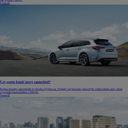
Sprawdź
Czy warto kupić nowy samochód?
Kupno nowego samochodu to chwila wyjątkowa. Stajemy się bowiem pierwszym właścicielem auta, które
wyjechało bezpośrednio z fabryki.
Sprawdź