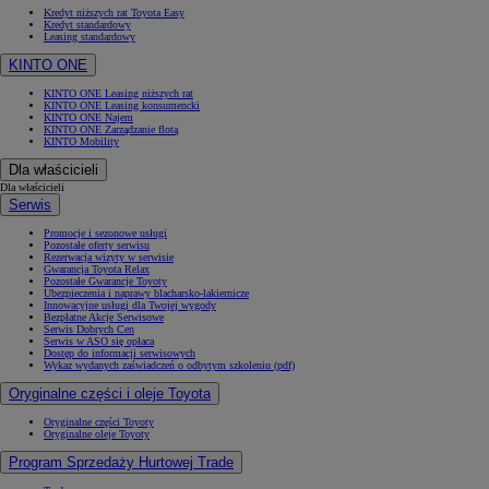
Kredyt niższych rat Toyota Easy
Kredyt standardowy
Leasing standardowy
KINTO ONE
KINTO ONE Leasing niższych rat
KINTO ONE Leasing konsumencki
KINTO ONE Najem
KINTO ONE Zarządzanie flotą
KINTO Mobility
Dla właścicieli
Dla właścicieli
Serwis
Promocje i sezonowe usługi
Pozostałe oferty serwisu
Rezerwacja wizyty w serwisie
Gwarancja Toyota Relax
Pozostałe Gwarancje Toyoty
Ubezpieczenia i naprawy blacharsko-lakiernicze
Innowacyjne usługi dla Twojej wygody
Bezpłatne Akcje Serwisowe
Serwis Dobrych Cen
Serwis w ASO się opłaca
Dostęp do informacji serwisowych
Wykaz wydanych zaświadczeń o odbytym szkoleniu (pdf)
Oryginalne części i oleje Toyota
Oryginalne części Toyoty
Oryginalne oleje Toyoty
Program Sprzedaży Hurtowej Trade