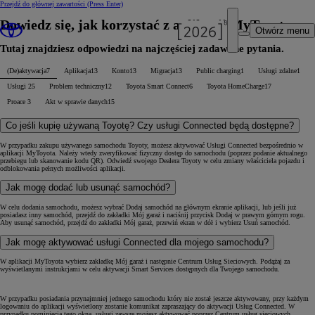
Przejdź do głównej zawartości
(Press Enter)
Dowiedz się, jak korzystać z aplikacji MyToyota
Otwórz menu
Tutaj znajdziesz odpowiedzi na najczęściej zadawane pytania.
(De)aktywacja
7
Aplikacja
13
Konto
13
Migracja
13
Public charging
1
Usługi zdalne
1
Usługi
25
Problem techniczny
12
Toyota Smart Connect
6
Toyota HomeCharge
17
Proace
3
Akt w sprawie danych
15
Co jeśli kupię używaną Toyotę? Czy usługi Connected będą dostępne?
W przypadku zakupu używanego samochodu Toyoty, możesz aktywować Usługi Connected bezpośrednio w
aplikacji MyToyota. Należy wtedy zweryfikować fizyczny dostęp do samochodu (poprzez podanie aktualnego
przebiegu lub skanowanie kodu QR). Odwiedź swojego Dealera Toyoty w celu zmiany właściciela pojazdu i
odblokowania pełnych możliwości aplikacji.
Jak mogę dodać lub usunąć samochód?
W celu dodania samochodu, możesz wybrać Dodaj samochód na głównym ekranie aplikacji, lub jeśli już
posiadasz inny samochód, przejdź do zakładki Mój garaż i naciśnij przycisk Dodaj w prawym górnym rogu.
Aby usunąć samochód, przejdź do zakładki Mój garaż, przewiń ekran w dół i wybierz Usuń samochód.
Jak mogę aktywować usługi Connected dla mojego samochodu?
W aplikacji MyToyota wybierz zakładkę Mój garaż i następnie Centrum Usług Sieciowych. Podążaj za
wyświetlanymi instrukcjami w celu aktywacji Smart Services dostępnych dla Twojego samochodu.
W przypadku posiadania przynajmniej jednego samochodu który nie został jeszcze aktywowany, przy każdym
logowaniu do aplikacji wyświetlony zostanie komunikat zapraszający do aktywacji Usług Connected. W
przypadku pominięcia tego okna, usługi zawsze możesz aktywować poprzez Centrum usług sieciowych.