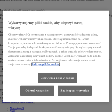
Po więcej informacji, sprawdź nasz poradnik.
Uwaga: podczas aktywacji konieczne jest zaakceptowanie Warunków Korzystania oraz zapoznanie się z Polityką
Prywatności.
Wykorzystujemy pliki cookie, aby ulepszyć naszą
Jak mogę dezaktywować usługi Connected?
witrynę
Jeśli chcesz na stałe wyłączyć Usługi Connected w aplikacji MyToyota, wybierz odpowiedni samochód z
Chcemy ułatwić Ci korzystanie z naszej strony i usprawnić świadczenie usług,
zakładki Mój garaż i przechodząc do Centrum usług sieciowych.
dlatego wykorzystujemy pliki cookie, które są umieszczane na Twoim
komputerze, telefonie komórkowym lub tablecie. Pomagają one nam zrozumieć
Podążaj z wyświetlanymi instrukcjami w celu dezaktywacji usług.
Twoje potrzeby i ulepszać funkcjonalność naszej witryny. Są wykorzystywane do
dostarczania usług i narzędzi osób trzecich, a także służą do celów reklamowych.
Gdzie mogę sprawdzić moje aktywne subskrypcje?
Zalecamy akceptację wszystkich plików cookie. Jeżeli nie wyrażasz na to zgody,
Możesz sprawdzić Twoje aktywne i nieaktywne subskrypcje otwierając Centrum usług sieciowych w zakładce
możesz łatwo zmienić ich ustawienia. Szczegółowe informacje na ten temat
Mój garaż.
znajdziesz w naszej
Polityce plików cookie.
Gdzie mogą sprawdzić warunki korzystania?
Możesz sprawdzić Warunki Korzystania przez Portal Ochrony Prywatności na Twoim koncie.
Ustawienia plików cookie
Gdzie mogę sprawdzić informację o ochronie prywatności?
Możesz sprawdzić Politykę Prywatności przez Portal Ochrony Prywatności na twoim koncie.
Odrzuć wszystkie
Zaakceptuj wszystkie
Samochody
Samochody
Samochody osobowe
Nowe Aygo X
Yaris