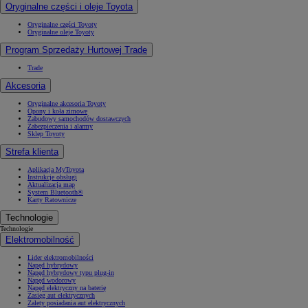
Oryginalne części i oleje Toyota
Oryginalne części Toyoty
Oryginalne oleje Toyoty
Program Sprzedaży Hurtowej Trade
Trade
Akcesoria
Oryginalne akcesoria Toyoty
Opony i koła zimowe
Zabudowy samochodów dostawczych
Zabezpieczenia i alarmy
Sklep Toyoty
Strefa klienta
Aplikacja MyToyota
Instrukcje obsługi
Aktualizacja map
System Bluetooth®
Karty Ratownicze
Technologie
Technologie
Elektromobilność
Lider elektromobilności
Napęd hybrydowy
Napęd hybrydowy typu plug-in
Napęd wodorowy
Napęd elektryczny na baterię
Zasięg aut elektrycznych
Zalety posiadania aut elektrycznych