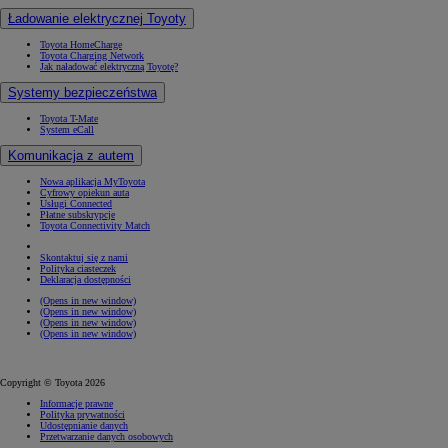
Ładowanie elektrycznej Toyoty
Toyota HomeCharge
Toyota Charging Network
Jak naładować elektryczną Toyotę?
Systemy bezpieczeństwa
Toyota T-Mate
System eCall
Komunikacja z autem
Nowa aplikacja MyToyota
Cyfrowy opiekun auta
Usługi Connected
Płatne subskrypcje
Toyota Connectivity Match
Skontaktuj się z nami
Polityka ciasteczek
Deklaracja dostępności
(Opens in new window)
(Opens in new window)
(Opens in new window)
(Opens in new window)
Copyright © Toyota 2026
Informacje prawne
Polityka prywatności
Udostępnianie danych
Przetwarzanie danych osobowych