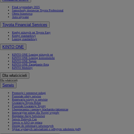
Finał wyprzedaży 2025
Samochody dostawcze Toyota Professional
Oferta biznesowa
Auta używane
Toyota Financial Services
Kredyt niższych rat Toyota Easy
Kredyt standardowy
Leasing standardowy
KINTO ONE
KINTO ONE Leasing niższych rat
KINTO ONE Leasing konsumencki
KINTO ONE Najem
KINTO ONE Zarządzanie flotą
KINTO Mobility
Dla właścicieli
Dla właścicieli
Serwis
Promocje i sezonowe usługi
Pozostałe oferty serwisu
Rezerwacja wizyty w serwisie
Gwarancja Toyota Relax
Pozostałe Gwarancje Toyoty
Ubezpieczenia i naprawy blacharsko-lakiernicze
Innowacyjne usługi dla Twojej wygody
Bezpłatne Akcje Serwisowe
Serwis Dobrych Cen
Serwis w ASO się opłaca
Dostęp do informacji serwisowych
Wykaz wydanych zaświadczeń o odbytym szkoleniu (pdf)