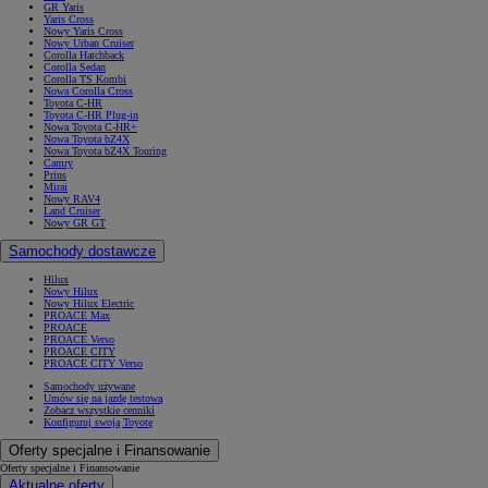
GR Yaris
Yaris Cross
Nowy Yaris Cross
Nowy Urban Cruiser
Corolla Hatchback
Corolla Sedan
Corolla TS Kombi
Nowa Corolla Cross
Toyota C-HR
Toyota C-HR Plug-in
Nowa Toyota C-HR+
Nowa Toyota bZ4X
Nowa Toyota bZ4X Touring
Camry
Prius
Mirai
Nowy RAV4
Land Cruiser
Nowy GR GT
Samochody dostawcze
Hilux
Nowy Hilux
Nowy Hilux Electric
PROACE Max
PROACE
PROACE Verso
PROACE CITY
PROACE CITY Verso
Samochody używane
Umów się na jazdę testową
Zobacz wszystkie cenniki
Konfiguruj swoją Toyotę
Oferty specjalne i Finansowanie
Oferty specjalne i Finansowanie
Aktualne oferty