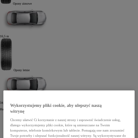
Opony zimowe
16,5
m
Opony letnie
34,2
m
Wykorzystujemy pliki cookie, aby ulepszyć naszą
Hamowanie na śniegu z prędkością 40 km/h.
witrynę
Kiedy należy zmienić opony zimowe?
Chcemy ułatwić Ci korzystanie z naszej strony i usprawnić świadczenie usług,
dlatego wykorzystujemy pliki cookie, które są umieszczane na Twoim
komputerze, telefonie komórkowym lub tablecie. Pomagają one nam zrozumieć
Twoje potrzeby i ulepszać funkcjonalność naszej witryny. Są wykorzystywane do