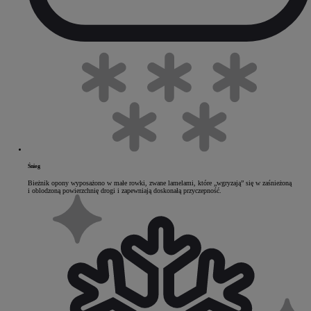
Śnieg
Bieżnik opony wyposażono w małe rowki, zwane lamelami, które „wgryzają” się w zaśnieżoną
i oblodzoną powierzchnię drogi i zapewniają doskonałą przyczepność.