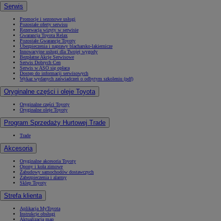
Serwis
Promocje i sezonowe usługi
Pozostałe oferty serwisu
Rezerwacja wizyty w serwisie
Gwarancja Toyota Relax
Pozostałe Gwarancje Toyoty
Ubezpieczenia i naprawy blacharsko-lakiernicze
Innowacyjne usługi dla Twojej wygody
Bezpłatne Akcje Serwisowe
Serwis Dobrych Cen
Serwis w ASO się opłaca
Dostęp do informacji serwisowych
Wykaz wydanych zaświadczeń o odbytym szkoleniu (pdf)
Oryginalne części i oleje Toyota
Oryginalne części Toyoty
Oryginalne oleje Toyoty
Program Sprzedaży Hurtowej Trade
Trade
Akcesoria
Oryginalne akcesoria Toyoty
Opony i koła zimowe
Zabudowy samochodów dostawczych
Zabezpieczenia i alarmy
Sklep Toyoty
Strefa klienta
Aplikacja MyToyota
Instrukcje obsługi
Aktualizacja map