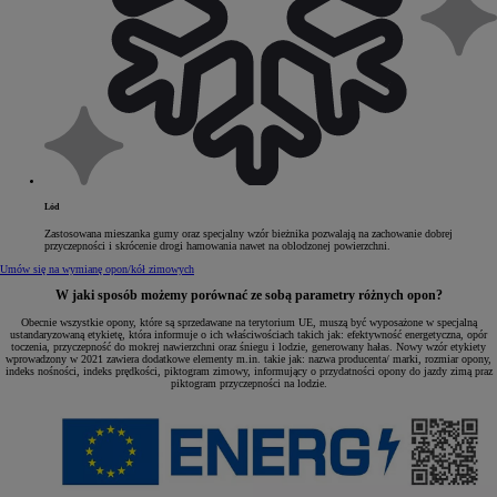
Lód
Zastosowana mieszanka gumy oraz specjalny wzór bieżnika pozwalają na zachowanie dobrej
przyczepności i skrócenie drogi hamowania nawet na oblodzonej powierzchni.
Umów się na wymianę opon/kół zimowych
W jaki sposób możemy porównać ze sobą parametry różnych opon?
Obecnie wszystkie opony, które są sprzedawane na terytorium UE, muszą być wyposażone w specjalną
ustandaryzowaną etykietę, która informuje o ich właściwościach takich jak: efektywność energetyczna, opór
toczenia, przyczepność do mokrej nawierzchni oraz śniegu i lodzie, generowany hałas. Nowy wzór etykiety
wprowadzony w 2021 zawiera dodatkowe elementy m.in. takie jak: nazwa producenta/ marki, rozmiar opony,
indeks nośności, indeks prędkości, piktogram zimowy, informujący o przydatności opony do jazdy zimą praz
piktogram przyczepności na lodzie.