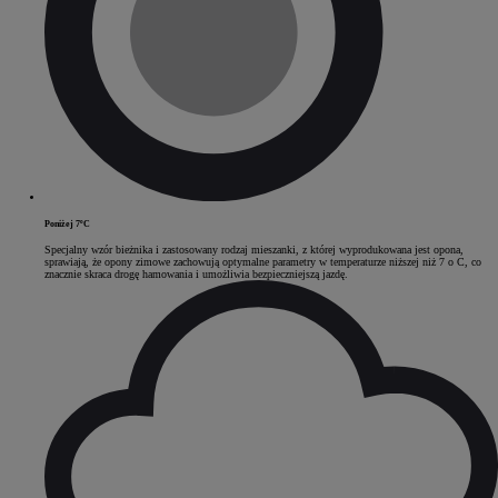
Poniżej 7ºC
Specjalny wzór bieżnika i zastosowany rodzaj mieszanki, z której wyprodukowana jest opona,
sprawiają, że opony zimowe zachowują optymalne parametry w temperaturze niższej niż 7 o C, co
znacznie skraca drogę hamowania i umożliwia bezpieczniejszą jazdę.