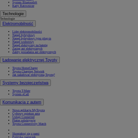
System Bluetooth®
Karty Ratownicze
Technologie
Technologie
Elektromobilność
Lider elektromobilności
Napęd hybrydowy
Napęd hybrydowy typu plug-in
Napęd wodorowy
Napęd elektryczny na baterię
Zasięg aut elektrycznych
Zalety posiadania aut elektrycznych
Ładowanie elektrycznej Toyoty
Toyota HomeCharge
Toyota Charging Network
Jak naładować elektryczną Toyotę?
Systemy bezpieczeństwa
Toyota T-Mate
System eCall
Komunikacja z autem
Nowa aplikacja MyToyota
Cyfrowy opiekun auta
Usługi Connected
Płatne subskrypcje
Toyota Connectivity Match
Skontaktuj się z nami
Polityka ciasteczek