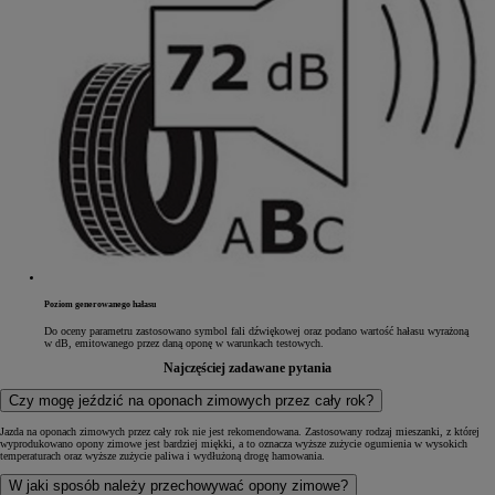
Poziom generowanego hałasu
Do oceny parametru zastosowano symbol fali dźwiękowej oraz podano wartość hałasu wyrażoną
w dB, emitowanego przez daną oponę w warunkach testowych.
Najczęściej zadawane pytania
Czy mogę jeździć na oponach zimowych przez cały rok?
Jazda na oponach zimowych przez cały rok nie jest rekomendowana. Zastosowany rodzaj mieszanki, z której
wyprodukowano opony zimowe jest bardziej miękki, a to oznacza wyższe zużycie ogumienia w wysokich
temperaturach oraz wyższe zużycie paliwa i wydłużoną drogę hamowania.
W jaki sposób należy przechowywać opony zimowe?