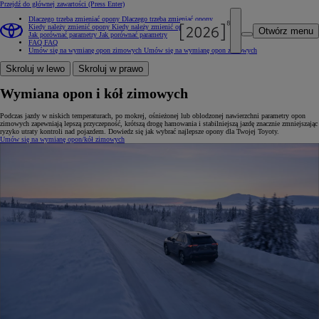
Przejdź do głównej zawartości
(Press Enter)
Dlaczego trzeba zmieniać opony
Dlaczego trzeba zmieniać opony
Kiedy należy zmienić opony
Kiedy należy zmienić opony
Otwórz menu
Jak porównać parametry
Jak porównać parametry
FAQ
FAQ
Umów się na wymianę opon zimowych
Umów się na wymianę opon zimowych
Skroluj w lewo
Skroluj w prawo
Wymiana opon i kół zimowych
Podczas jazdy w niskich temperaturach, po mokrej, ośnieżonej lub oblodzonej nawierzchni parametry opon
zimowych zapewniają lepszą przyczepność, krótszą drogę hamowania i stabilniejszą jazdę znacznie zmniejszając
ryzyko utraty kontroli nad pojazdem. Dowiedz się jak wybrać najlepsze opony dla Twojej Toyoty.
Umów się na wymianę opon/kół zimowych