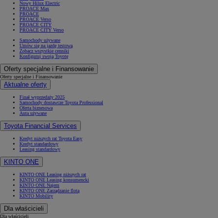
Nowy Hilux Electric
PROACE Max
PROACE
PROACE Verso
PROACE CITY
PROACE CITY Verso
Samochody używane
Umów się na jazdę testową
Zobacz wszystkie cenniki
Konfiguruj swoją Toyotę
Oferty specjalne i Finansowanie
Oferty specjalne i Finansowanie
Aktualne oferty
Finał wyprzedaży 2025
Samochody dostawcze Toyota Professional
Oferta biznesowa
Auta używane
Toyota Financial Services
Kredyt niższych rat Toyota Easy
Kredyt standardowy
Leasing standardowy
KINTO ONE
KINTO ONE Leasing niższych rat
KINTO ONE Leasing konsumencki
KINTO ONE Najem
KINTO ONE Zarządzanie flotą
KINTO Mobility
Dla właścicieli
Dla właścicieli