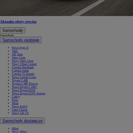
Aktualne oferty serwisu
Samochody
Samochody
Samochody osobowe
Nowe Aygo X
Yaris
GR Yaris
Yaris Cross
Nowy Yaris Cross
Nowy Urban Cruiser
Corolla Hatchback
Corolla Sedan
Corolla TS Kombi
Nowa Corolla Cross
Toyota C-HR
Toyota C-HR Plug-in
Nowa Toyota C-HR+
Nowa Toyota bZ4X
Nowa Toyota bZ4X Touring
Camry
Prius
Mirai
Nowy RAV4
Land Cruiser
Nowy GR GT
Samochody dostawcze
Hilux
Nowy Hilux