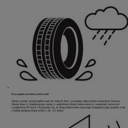
Przyczepność na mokrej nawierzchni
Opony zostały przyporządkowane do różnych klas i posiadają odpowiednie oznaczenia literowe.
Opona klasy A charakteryzuje opony o najkrótszej drodze hamowania (w warunkach testowych
z prędkością 80 km/h.) Przyjmuje się, że droga hamowania typowego kompaktowego pojazdu wraz
z każdą następną klasą rośnie o ok. 3,5 metra