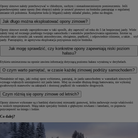
Opony zimowe należy przechowywać w chłodnym, suchym i nienasłonecznionym pomieszczeniu. Jeśli
przechowujemy same opony (bez obręczy) należy je ustawić pionowo na bieżniku pamiętając o regularnej
zmianie ich położenia. Kompletne koła (z felgami) należy układać płasko, jedno na drugim.
Jak długo można eksploatować opony zimowe?
Opony zimowe zostały zaprojektowane w taki sposób, aby zapewnić od roku do 5 lat bezpiecznej jazdy. Wiele
zależy tutaj od rocznego przebiegu twojego samochodu i warunków przechowywania ogumienia. Istotne są
również takie czynniki jak warunki atmosferyczne, obciążenie, prędkość, i odpowiednie ciśnienie, a także... styl
jazdy. Pamiętajmy, że agresywna eksploatacja przyspiesza zużycie bieżnika.
Jak mogę sprawdzić, czy konkretne opony zapewniają niski poziom
hałasu?
Etykieta umieszczona na oponie zawiera informację dotyczącą poziomu hałasu wyrażoną w decybelach.
O czym warto pamiętać, w czasie każdej zimowej podróży samochodem?
Niezależnie od tego, jaki rodzaj opon wybierzesz, pamiętaj, że jazda samochodem w warunkach zimowych
wymaga większych umiejętności niż jazda latem. Miej na uwadze dłuższą drogę hamowania, nie wykonuj
gwałtownych manewrów na zakrętach i dostosuj prędkość do warunków drogowych.
Czym różnią się opony zimowe od letnich?
Opony zimowe wykonane są z bardziej elastycznej mieszanki gumowej, która zachowuje swoje właściwości
w niskich temperaturach. Mają także specjalny bieżnik z głębszymi rowkami i lamelami, co poprawia
przyczepność na śniegu i lodzie.
Co dalej?