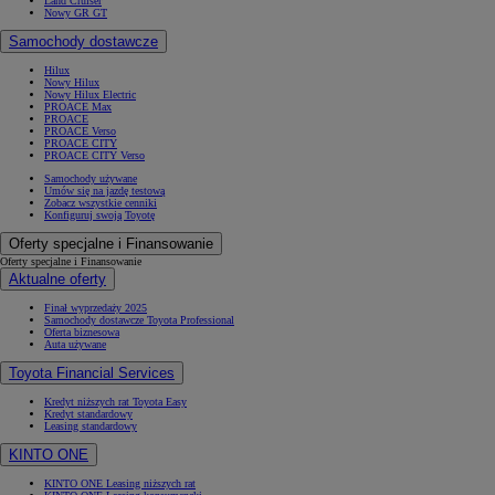
Land Cruiser
Nowy GR GT
Samochody dostawcze
Hilux
Nowy Hilux
Nowy Hilux Electric
PROACE Max
PROACE
PROACE Verso
PROACE CITY
PROACE CITY Verso
Samochody używane
Umów się na jazdę testową
Zobacz wszystkie cenniki
Konfiguruj swoją Toyotę
Oferty specjalne i Finansowanie
Oferty specjalne i Finansowanie
Aktualne oferty
Finał wyprzedaży 2025
Samochody dostawcze Toyota Professional
Oferta biznesowa
Auta używane
Toyota Financial Services
Kredyt niższych rat Toyota Easy
Kredyt standardowy
Leasing standardowy
KINTO ONE
KINTO ONE Leasing niższych rat