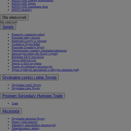
KINTO ONE Leasing konsumencki
KINTO ONE Najem
KINTO ONE Zarządzanie flotą
KINTO Mobility
Dla właścicieli
Dla właścicieli
Serwis
Promocje i sezonowe usługi
Pozostałe oferty serwisu
Rezerwacja wizyty w serwisie
Gwarancja Toyota Relax
Pozostałe Gwarancje Toyoty
Ubezpieczenia i naprawy blacharsko-lakiernicze
Innowacyjne usługi dla Twojej wygody
Bezpłatne Akcje Serwisowe
Serwis Dobrych Cen
Serwis w ASO się opłaca
Dostęp do informacji serwisowych
Wykaz wydanych zaświadczeń o odbytym szkoleniu (pdf)
Oryginalne części i oleje Toyota
Oryginalne części Toyoty
Oryginalne oleje Toyoty
Program Sprzedaży Hurtowej Trade
Trade
Akcesoria
Oryginalne akcesoria Toyoty
Opony i koła zimowe
Zabudowy samochodów dostawczych
Zabezpieczenia i alarmy