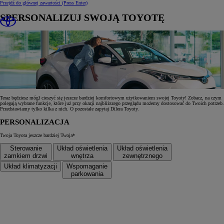
Przejdź do głównej zawartości
(Press Enter)
SPERSONALIZUJ SWOJĄ TOYOTĘ
Teraz będziesz mógł cieszyć się jeszcze bardziej komfortowym użytkowaniem swojej Toyoty! Zobacz, na czym
polegają wybrane funkcje, które już przy okazji najbliższego przeglądu możemy dostosować do Twoich potrzeb.
Przedstawiamy tylko kilka z nich. O pozostałe zapytaj Dilera Toyoty.
PERSONALIZACJA
Twoja Toyota jeszcze bardziej Twoja*
Sterowanie
Układ oświetlenia
Układ oświetlenia
zamkiem drzwi
wnętrza
zewnętrznego
Układ klimatyzacji
Wspomaganie
parkowania