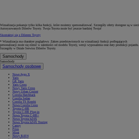
Wizualizacja pokazuje tylko kilka funkcji, które możemy spersonalizować. Szczegóły oferty dostępne są w sieci
Autoryzowanych Dilerów Toyoty. Twoja Toyota może być jeszcze bardziej Twoja!
Skontaktuj się z Dilerem Toyoty
* Wizualizacja ma charakter poglądowy. Zakres przedstawionych na wizualizacji funkcji podlegających
personalizacji może się różnić w zależności od modelu Toyoty, wersji wyposażenia oraz daty produkcji pojazdu.
Szczegóły w Dziale Serwisu Dilerów Toyoty.
Samochody
Samochody
Samochody osobowe
Nowe Aygo X
Yaris
GR Yaris
Yaris Cross
Nowy Yaris Cross
Nowy Urban Cruiser
Corolla Hatchback
Corolla Sedan
Corolla TS Kombi
Nowa Corolla Cross
Toyota C-HR
Toyota C-HR Plug-in
Nowa Toyota C-HR+
Nowa Toyota bZ4X
Nowa Toyota bZ4X Touring
Camry
Prius
Mirai
Nowy RAV4