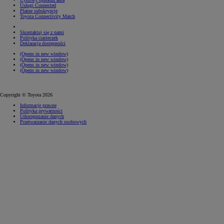
Usługi Connected
Płatne subskrypcje
Toyota Connectivity Match
Skontaktuj się z nami
Polityka ciasteczek
Deklaracja dostępności
(Opens in new window)
(Opens in new window)
(Opens in new window)
(Opens in new window)
Copyright © Toyota 2026
Informacje prawne
Polityka prywatności
Udostępnianie danych
Przetwarzanie danych osobowych