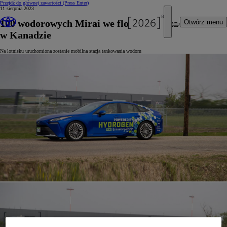
Przejdź do głównej zawartości
(Press Enter)
11 sierpnia 2023
100 wodorowych Mirai we flocie lotniska Edmonton
Otwórz menu
w Kanadzie
Na lotnisku uruchomiona zostanie mobilna stacja tankowania wodoru