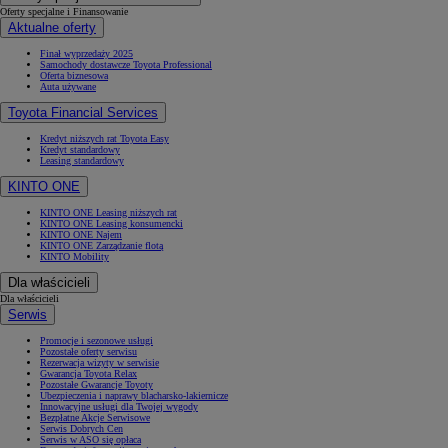
Oferty specjalne i Finansowanie
Aktualne oferty
Finał wyprzedaży 2025
Samochody dostawcze Toyota Professional
Oferta biznesowa
Auta używane
Toyota Financial Services
Kredyt niższych rat Toyota Easy
Kredyt standardowy
Leasing standardowy
KINTO ONE
KINTO ONE Leasing niższych rat
KINTO ONE Leasing konsumencki
KINTO ONE Najem
KINTO ONE Zarządzanie flotą
KINTO Mobility
Dla właścicieli
Dla właścicieli
Serwis
Promocje i sezonowe usługi
Pozostałe oferty serwisu
Rezerwacja wizyty w serwisie
Gwarancja Toyota Relax
Pozostałe Gwarancje Toyoty
Ubezpieczenia i naprawy blacharsko-lakiernicze
Innowacyjne usługi dla Twojej wygody
Bezpłatne Akcje Serwisowe
Serwis Dobrych Cen
Serwis w ASO się opłaca