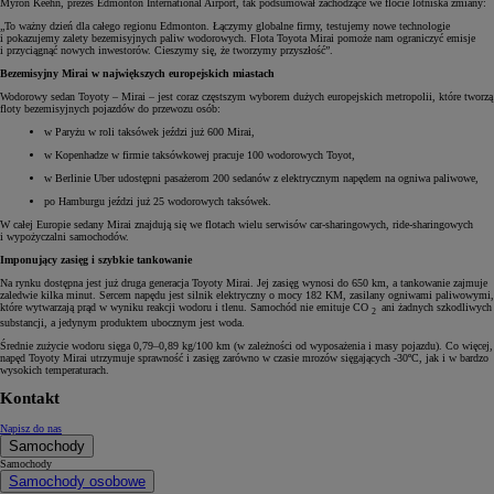
Myron Keehn, prezes Edmonton International Airport, tak podsumował zachodzące we flocie lotniska zmiany:
„To ważny dzień dla całego regionu Edmonton. Łączymy globalne firmy, testujemy nowe technologie
i pokazujemy zalety bezemisyjnych paliw wodorowych. Flota Toyota Mirai pomoże nam ograniczyć emisje
i przyciągnąć nowych inwestorów. Cieszymy się, że tworzymy przyszłość”.
Bezemisyjny Mirai w największych europejskich miastach
Wodorowy sedan Toyoty – Mirai – jest coraz częstszym wyborem dużych europejskich metropolii, które tworzą
floty bezemisyjnych pojazdów do przewozu osób:
w Paryżu w roli taksówek jeździ już 600 Mirai,
w Kopenhadze w firmie taksówkowej pracuje 100 wodorowych Toyot,
w Berlinie Uber udostępni pasażerom 200 sedanów z elektrycznym napędem na ogniwa paliwowe,
po Hamburgu jeździ już 25 wodorowych taksówek.
W całej Europie sedany Mirai znajdują się we flotach wielu serwisów car-sharingowych, ride-sharingowych
i wypożyczalni samochodów.
Imponujący zasięg i szybkie tankowanie
Na rynku dostępna jest już druga generacja Toyoty Mirai. Jej zasięg wynosi do 650 km, a tankowanie zajmuje
zaledwie kilka minut. Sercem napędu jest silnik elektryczny o mocy 182 KM, zasilany ogniwami paliwowymi,
które wytwarzają prąd w wyniku reakcji wodoru i tlenu. Samochód nie emituje CO
ani żadnych szkodliwych
2
substancji, a jedynym produktem ubocznym jest woda.
Średnie zużycie wodoru sięga 0,79–0,89 kg/100 km (w zależności od wyposażenia i masy pojazdu). Co więcej,
napęd Toyoty Mirai utrzymuje sprawność i zasięg zarówno w czasie mrozów sięgających -30ºC, jak i w bardzo
wysokich temperaturach.
Kontakt
Napisz do nas
Samochody
Samochody
Samochody osobowe