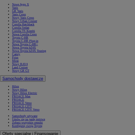
Nowe Aygo X
Yaris
GR Yaris
Yaris Cross
Nowy Yaris Cross
Nowy Urban Cruiser
Corolla Hatchback
Corolla Sedan
Corolla TS Kombi
Nowa Corolla Cross
Toyota C-HR
Toyota C-HR Plug-in
Nowa Toyota C-HR+
Nowa Toyota bZ4X
Nowa Toyota bZ4X Touring
Camry
Prius
Mirai
Nowy RAV4
Land Cruiser
Nowy GR GT
Samochody dostawcze
Hilux
Nowy Hilux
Nowy Hilux Electric
PROACE Max
PROACE
PROACE Verso
PROACE CITY
PROACE CITY Verso
Samochody używane
Umów się na jazdę testową
Zobacz wszystkie cenniki
Konfiguruj swoją Toyotę
Oferty specjalne i Finansowanie