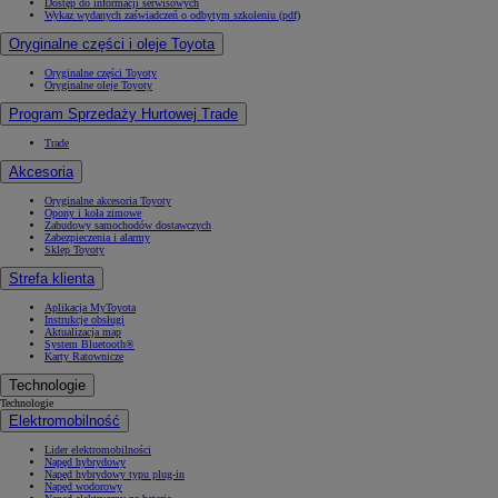
Dostęp do informacji serwisowych
Wykaz wydanych zaświadczeń o odbytym szkoleniu (pdf)
Oryginalne części i oleje Toyota
Oryginalne części Toyoty
Oryginalne oleje Toyoty
Program Sprzedaży Hurtowej Trade
Trade
Akcesoria
Oryginalne akcesoria Toyoty
Opony i koła zimowe
Zabudowy samochodów dostawczych
Zabezpieczenia i alarmy
Sklep Toyoty
Strefa klienta
Aplikacja MyToyota
Instrukcje obsługi
Aktualizacja map
System Bluetooth®
Karty Ratownicze
Technologie
Technologie
Elektromobilność
Lider elektromobilności
Napęd hybrydowy
Napęd hybrydowy typu plug-in
Napęd wodorowy