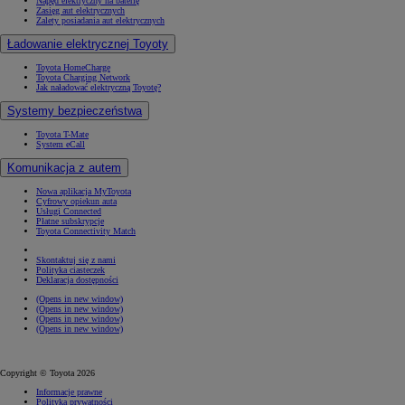
Napęd elektryczny na baterię
Zasięg aut elektrycznych
Zalety posiadania aut elektrycznych
Ładowanie elektrycznej Toyoty
Toyota HomeCharge
Toyota Charging Network
Jak naładować elektryczną Toyotę?
Systemy bezpieczeństwa
Toyota T-Mate
System eCall
Komunikacja z autem
Nowa aplikacja MyToyota
Cyfrowy opiekun auta
Usługi Connected
Płatne subskrypcje
Toyota Connectivity Match
Skontaktuj się z nami
Polityka ciasteczek
Deklaracja dostępności
(Opens in new window)
(Opens in new window)
(Opens in new window)
(Opens in new window)
Copyright © Toyota 2026
Informacje prawne
Polityka prywatności