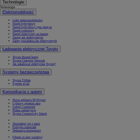
Technologie
Technologie
Elektromobilność
Lider elektromobilności
Napęd hybrydowy
Napęd hybrydowy typu plug-in
Napęd wodorowy
Napęd elektryczny na baterię
Zasięg aut elektrycznych
Zalety posiadania aut elektrycznych
Ładowanie elektrycznej Toyoty
Toyota HomeCharge
Toyota Charging Network
Jak naładować elektryczną Toyotę?
Systemy bezpieczeństwa
Toyota T-Mate
System eCall
Komunikacja z autem
Nowa aplikacja MyToyota
Cyfrowy opiekun auta
Usługi Connected
Płatne subskrypcje
Toyota Connectivity Match
Skontaktuj się z nami
Polityka ciasteczek
Deklaracja dostępności
(Opens in new window)