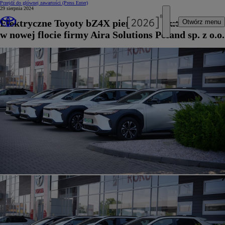
Przejdź do głównej zawartości
(Press Enter)
29 sierpnia 2024
Elektryczne Toyoty bZ4X pierwszymi autami
Otwórz menu
w nowej flocie firmy Aira Solutions Poland sp. z o.o.