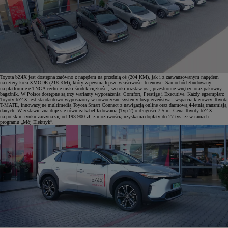
Toyota bZ4X jest dostępna zarówno z napędem na przednią oś (204 KM), jak i z zaawansowanym napędem
na cztery koła XMODE (218 KM), który zapewnia lepsze właściwości terenowe. Samochód zbudowany
na platformie e-TNGA cechuje niski środek ciężkości, szeroki rozstaw osi, przestronne wnętrze oraz pakowny
bagażnik. W Polsce dostępne są trzy warianty wyposażenia: Comfort, Prestige i Executive. Każdy egzemplarz
Toyoty bZ4X jest standardowo wyposażony w nowoczesne systemy bezpieczeństwa i wsparcia kierowcy Toyota
T-MATE, innowacyjne multimedia Toyota Smart Connect z nawigacją online oraz darmową 4-letnią transmisją
danych. W zestawie znajduje się również kabel ładowania (Typ 2) o długości 7,5 m. Cena Toyoty bZ4X
na polskim rynku zaczyna się od 193 900 zł, z możliwością uzyskania dopłaty do 27 tys. zł w ramach
programu „Mój Elektryk”.