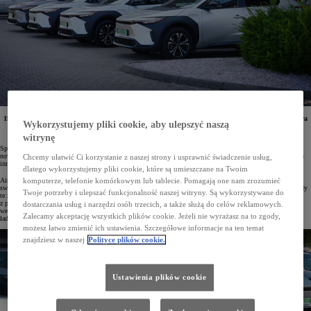
19 elektrycznych modeli Toyoty bZ4X trafiło właśnie do producenta innowacyjnych pomp ciepła Aira
Wykorzystujemy pliki cookie, aby ulepszyć naszą
Solutions Poland sp. z o.o., którego fabryka znajduje się we Wrocławiu. W ten sposób firma
specjalizująca się w technologiach czystej energii rozpoczyna budowę swojej floty aut.
witrynę
Spółka Aira, założona przez przedsiębiorstwo Vargas w 2022 roku, uruchomiła w tym roku produkcję
nowoczesnych pomp ciepła w swojej wrocławskiej fabryce. Skandynawska firma specjalizuje się w tworzeniu
Chcemy ułatwić Ci korzystanie z naszej strony i usprawnić świadczenie usług,
innowacyjnych rozwiązań grzewczych, które jednocześnie minimalizują emisję CO
.
2
dlatego wykorzystujemy pliki cookie, które są umieszczane na Twoim
Aira Solutions Poland w ramach rozpoczęcia działalności w Polsce zainicjowała budowę floty pojazdów dla
komputerze, telefonie komórkowym lub tablecie. Pomagają one nam zrozumieć
swoich pracowników poprzez zamówienie 19 elektrycznych, bezemisyjnych modeli Toyoty bZ4X. Samochody
Twoje potrzeby i ulepszać funkcjonalność naszej witryny. Są wykorzystywane do
te zostały dostarczone przez salon Toyota Wrocław-Długołęka, a ich leasing jest wsparty dofinansowaniem
z programu „Mój Elektryk” Narodowego Funduszu Ochrony Środowiska i Gospodarki Wodnej. Obiekt
dostarczania usług i narzędzi osób trzecich, a także służą do celów reklamowych.
we Wrocławiu jest w pełni wyposażony w infrastrukturę do ładowania pojazdów elektrycznych, w tym stacje
Zalecamy akceptację wszystkich plików cookie. Jeżeli nie wyrażasz na to zgody,
ładowania typu wallbox.
możesz łatwo zmienić ich ustawienia. Szczegółowe informacje na ten temat
znajdziesz w naszej
Polityce plików cookie.
Ustawienia plików cookie