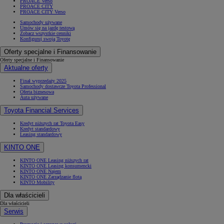
PROACE Verso
PROACE CITY
PROACE CITY Verso
Samochody używane
Umów się na jazdę testową
Zobacz wszystkie cenniki
Konfiguruj swoją Toyotę
Oferty specjalne i Finansowanie
Oferty specjalne i Finansowanie
Aktualne oferty
Finał wyprzedaży 2025
Samochody dostawcze Toyota Professional
Oferta biznesowa
Auta używane
Toyota Financial Services
Kredyt niższych rat Toyota Easy
Kredyt standardowy
Leasing standardowy
KINTO ONE
KINTO ONE Leasing niższych rat
KINTO ONE Leasing konsumencki
KINTO ONE Najem
KINTO ONE Zarządzanie flotą
KINTO Mobility
Dla właścicieli
Dla właścicieli
Serwis