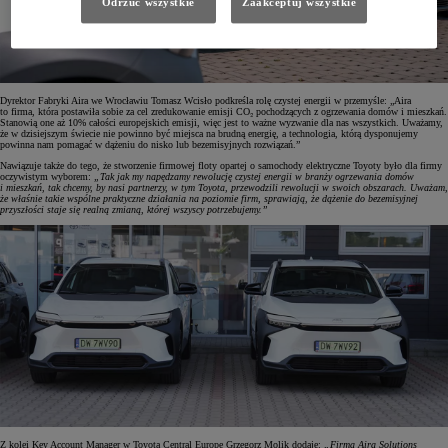
Odrzuć wszystkie
Zaakceptuj wszystkie
Dyrektor Fabryki Aira we Wrocławiu Tomasz Wcisło podkreśla rolę czystej energii w przemyśle: „Aira
to firma, która postawiła sobie za cel zredukowanie emisji CO₂ pochodzących z ogrzewania domów i mieszkań.
Stanowią one aż 10% całości europejskich emisji, więc jest to ważne wyzwanie dla nas wszystkich. Uważamy,
że w dzisiejszym świecie nie powinno być miejsca na brudną energię, a technologia, którą dysponujemy
powinna nam pomagać w dążeniu do nisko lub bezemisyjnych rozwiązań.”
Nawiązuje także do tego, że stworzenie firmowej floty opartej o samochody elektryczne Toyoty było dla firmy
oczywistym wyborem:
„Tak jak my napędzamy rewolucję czystej energii w branży ogrzewania domów
i mieszkań, tak chcemy, by nasi partnerzy, w tym Toyota, przewodzili rewolucji w swoich obszarach. Uważam,
że właśnie takie wspólne praktyczne działania na poziomie firm, sprawiają, że dążenie do bezemisyjnej
przyszłości staje się realną zmianą, której wszyscy potrzebujemy.”
Z kolei Key Account Manager w Toyota Central Europe Grzegorz Molik dodaje:
„Firma Aira Solutions