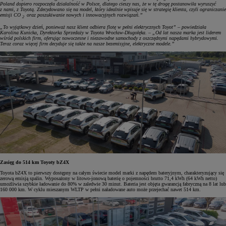
Poland dopiero rozpoczęła działalność w Polsce, dlatego cieszy nas, że w tę drogę postanowiła wyruszyć
z nami, z Toyotą. Zdecydowano się na model, który idealnie wpisuje się w strategię klienta, czyli ograniczanie
emisji CO
oraz poszukiwanie nowych i innowacyjnych rozwiązań.”
2
„To wyjątkowy dzień, ponieważ nasz klient odbiera flotę w pełni elektrycznych Toyot” – powiedziała
Karolina Kunicka, Dyrektorka Sprzedaży w Toyota Wrocław-Długołęka. – „Od lat nasza marka jest liderem
wśród polskich firm, oferując nowoczesne i niezawodne samochody z oszczędnymi napędami hybrydowymi.
Teraz coraz więcej firm decyduje się także na nasze bezemisyjne, elektryczne modele.”
Zasięg do 514 km Toyoty bZ4X
Toyota bZ4X to pierwszy dostępny na całym świecie model marki z napędem bateryjnym, charakteryzujący się
zerową emisją spalin. Wyposażony w litowo-jonową baterię o pojemności brutto 71,4 kWh (64 kWh netto)
umożliwia szybkie ładowanie do 80% w zaledwie 30 minut. Bateria jest objęta gwarancją fabryczną na 8 lat lub
160 000 km. W cyklu mieszanym WLTP w pełni naładowane auto może przejechać nawet 514 km.