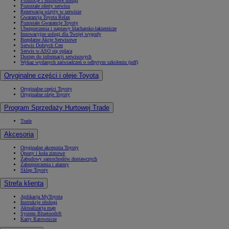
Promocje i sezonowe usługi
Pozostałe oferty serwisu
Rezerwacja wizyty w serwisie
Gwarancja Toyota Relax
Pozostałe Gwarancje Toyoty
Ubezpieczenia i naprawy blacharsko-lakiernicze
Innowacyjne usługi dla Twojej wygody
Bezpłatne Akcje Serwisowe
Serwis Dobrych Cen
Serwis w ASO się opłaca
Dostęp do informacji serwisowych
Wykaz wydanych zaświadczeń o odbytym szkoleniu (pdf)
Oryginalne części i oleje Toyota
Oryginalne części Toyoty
Oryginalne oleje Toyoty
Program Sprzedaży Hurtowej Trade
Trade
Akcesoria
Oryginalne akcesoria Toyoty
Opony i koła zimowe
Zabudowy samochodów dostawczych
Zabezpieczenia i alarmy
Sklep Toyoty
Strefa klienta
Aplikacja MyToyota
Instrukcje obsługi
Aktualizacja map
System Bluetooth®
Karty Ratownicze