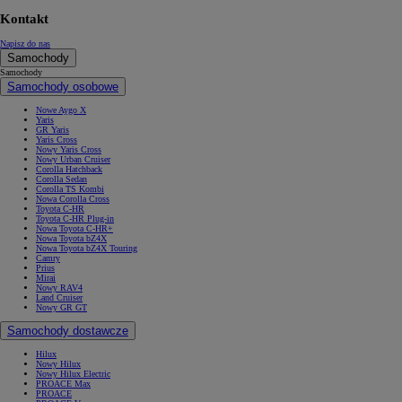
Kontakt
Napisz do nas
Samochody
Samochody
Samochody osobowe
Nowe Aygo X
Yaris
GR Yaris
Yaris Cross
Nowy Yaris Cross
Nowy Urban Cruiser
Corolla Hatchback
Corolla Sedan
Corolla TS Kombi
Nowa Corolla Cross
Toyota C-HR
Toyota C-HR Plug-in
Nowa Toyota C-HR+
Nowa Toyota bZ4X
Nowa Toyota bZ4X Touring
Camry
Prius
Mirai
Nowy RAV4
Land Cruiser
Nowy GR GT
Samochody dostawcze
Hilux
Nowy Hilux
Nowy Hilux Electric
PROACE Max
PROACE