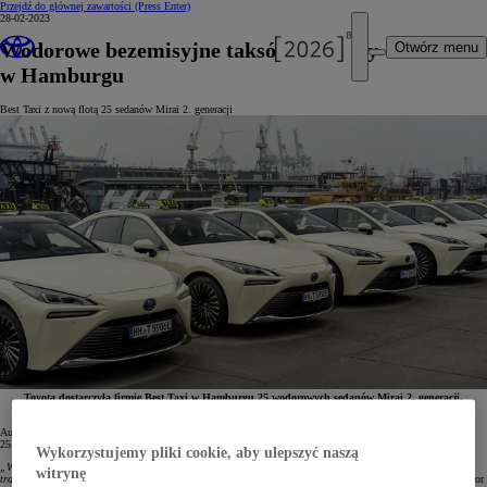
Przejdź do głównej zawartości
(Press Enter)
28-02-2023
Wodorowe bezemisyjne taksówki Toyoty
Otwórz menu
w Hamburgu
Best Taxi z nową flotą 25 sedanów Mirai 2. generacji
Toyota dostarczyła firmie Best Taxi w Hamburgu 25 wodorowych sedanów Mirai 2. generacji.
Do 2025 roku wszystkie taksówki w tym mieście mają być bezemisyjne.
Autoryzowany salon Toyota Autohaus S+K dostarczył firmie taksówkowej Best Taxi w Hamburgu
25 bezemisyjnych sedanów Mirai z elektrycznym napędem zasilanym wodorowymi ogniwami paliwowymi.
Wykorzystujemy pliki cookie, aby ulepszyć naszą
„W dużym mieście takim jak Hamburg branża taksówkowa może odegrać ważną rolę w dekarbonizacji
witrynę
transportu. Cieszymy się, że możemy wnieść swój wkład w ten projekt”
– powiedział Carsten Schulz, dyrektor