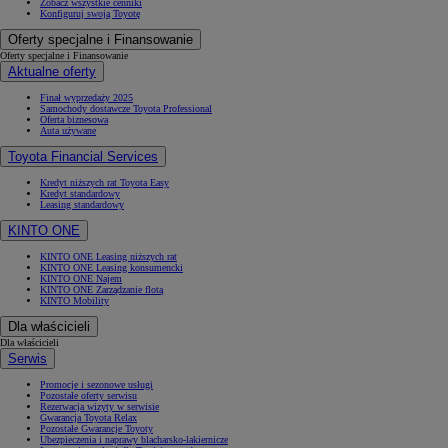
Zobacz wszystkie cenniki
Konfiguruj swoją Toyotę
Oferty specjalne i Finansowanie
Oferty specjalne i Finansowanie
Aktualne oferty
Finał wyprzedaży 2025
Samochody dostawcze Toyota Professional
Oferta biznesowa
Auta używane
Toyota Financial Services
Kredyt niższych rat Toyota Easy
Kredyt standardowy
Leasing standardowy
KINTO ONE
KINTO ONE Leasing niższych rat
KINTO ONE Leasing konsumencki
KINTO ONE Najem
KINTO ONE Zarządzanie flotą
KINTO Mobility
Dla właścicieli
Dla właścicieli
Serwis
Promocje i sezonowe usługi
Pozostałe oferty serwisu
Rezerwacja wizyty w serwisie
Gwarancja Toyota Relax
Pozostałe Gwarancje Toyoty
Ubezpieczenia i naprawy blacharsko-lakiernicze