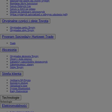
Innowacyjne usługi dla Twojej wygody
Bezpłatne Akcje Serwisowe
Serwis Dobrych Cen
Serwis w ASO się opłaca
Dostęp do informacji serwisowych
Wykaz wydanych zaświadczeń o odbytym szkoleniu (pdf)
Oryginalne części i oleje Toyota
Oryginalne części Toyoty
Oryginalne oleje Toyoty
Program Sprzedaży Hurtowej Trade
Trade
Akcesoria
Oryginalne akcesoria Toyoty
Opony i koła zimowe
Zabudowy samochodów dostawczych
Zabezpieczenia i alarmy
Sklep Toyoty
Strefa klienta
Aplikacja MyToyota
Instrukcje obsługi
Aktualizacja map
System Bluetooth®
Karty Ratownicze
Technologie
Technologie
Elektromobilność