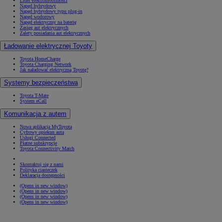
Lider elektromobilności
Napęd hybrydowy
Napęd hybrydowy typu plug-in
Napęd wodorowy
Napęd elektryczny na baterię
Zasięg aut elektrycznych
Zalety posiadania aut elektrycznych
Ładowanie elektrycznej Toyoty
Toyota HomeCharge
Toyota Charging Network
Jak naładować elektryczną Toyotę?
Systemy bezpieczeństwa
Toyota T-Mate
System eCall
Komunikacja z autem
Nowa aplikacja MyToyota
Cyfrowy opiekun auta
Usługi Connected
Płatne subskrypcje
Toyota Connectivity Match
Skontaktuj się z nami
Polityka ciasteczek
Deklaracja dostępności
(Opens in new window)
(Opens in new window)
(Opens in new window)
(Opens in new window)