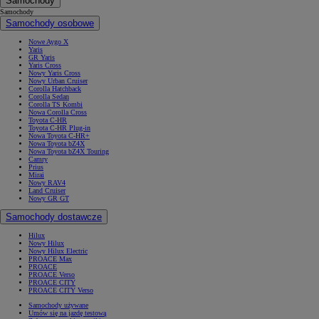
Samochody
Samochody
Samochody osobowe
Nowe Aygo X
Yaris
GR Yaris
Yaris Cross
Nowy Yaris Cross
Nowy Urban Cruiser
Corolla Hatchback
Corolla Sedan
Corolla TS Kombi
Nowa Corolla Cross
Toyota C-HR
Toyota C-HR Plug-in
Nowa Toyota C-HR+
Nowa Toyota bZ4X
Nowa Toyota bZ4X Touring
Camry
Prius
Mirai
Nowy RAV4
Land Cruiser
Nowy GR GT
Samochody dostawcze
Hilux
Nowy Hilux
Nowy Hilux Electric
PROACE Max
PROACE
PROACE Verso
PROACE CITY
PROACE CITY Verso
Samochody używane
Umów się na jazdę testową