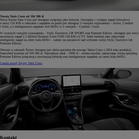
Toyota Yaris Cross od 104 300 zł
Nowa Toyota Yaris Cross jest dostępna wyłącznie jako hybryda. Oszczędny i wydajny napęd hybrydowy
o mocy 116 KM w odmianie z napędem na przód jest dostępny 3 wersjach wyposażenia – Active, Comfort
i Style, a z inteligentnym napędem 4x4 AWD-i w 2 wersjach – Comfort i Style.
W wyższych wersjach wyposażenia – Style, Executive, GR SPORT oraz Premiere Edition –dostępny jest nowy
mocniejszy napęd 1.5 Hybrid Dynamic Force FWD 130 KM e-CVT. Jeżeli bardziej nam odpowiada
inteligentny napęd na cztery koła AWD-i – należy się zastanowić nad wyborem wersji Style, Executive lub
Premiere Edition.
Obecnie w salonach Toyoty dostępna jest oferta specjalna dla nowego Yarisa Cross z 2024 roku produkcji.
Samochód kosztuje od 104 300 zł. Największy rabat – 9300 zł – można uzyskać, zamawiając wersję specjalną
Premiere Edition połączoną z mocniejszą hybrydą oraz inteligentnym napędem na cztery koła AWD-i.
Cennik nowej Toyoty Yaris Cross
Kontakt