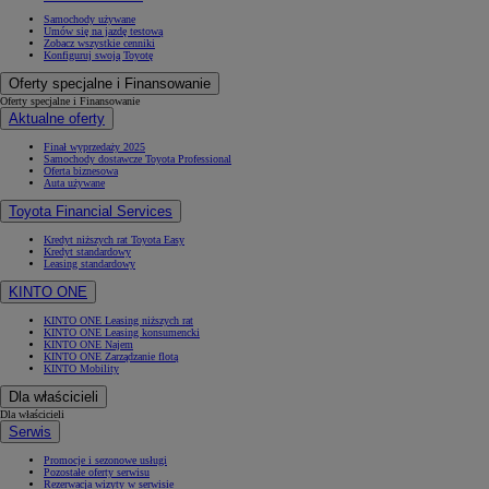
Samochody używane
Umów się na jazdę testową
Zobacz wszystkie cenniki
Konfiguruj swoją Toyotę
Oferty specjalne i Finansowanie
Oferty specjalne i Finansowanie
Aktualne oferty
Finał wyprzedaży 2025
Samochody dostawcze Toyota Professional
Oferta biznesowa
Auta używane
Toyota Financial Services
Kredyt niższych rat Toyota Easy
Kredyt standardowy
Leasing standardowy
KINTO ONE
KINTO ONE Leasing niższych rat
KINTO ONE Leasing konsumencki
KINTO ONE Najem
KINTO ONE Zarządzanie flotą
KINTO Mobility
Dla właścicieli
Dla właścicieli
Serwis
Promocje i sezonowe usługi
Pozostałe oferty serwisu
Rezerwacja wizyty w serwisie