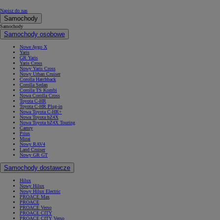
Napisz do nas
Samochody
Samochody
Samochody osobowe
Nowe Aygo X
Yaris
GR Yaris
Yaris Cross
Nowy Yaris Cross
Nowy Urban Cruiser
Corolla Hatchback
Corolla Sedan
Corolla TS Kombi
Nowa Corolla Cross
Toyota C-HR
Toyota C-HR Plug-in
Nowa Toyota C-HR+
Nowa Toyota bZ4X
Nowa Toyota bZ4X Touring
Camry
Prius
Mirai
Nowy RAV4
Land Cruiser
Nowy GR GT
Samochody dostawcze
Hilux
Nowy Hilux
Nowy Hilux Electric
PROACE Max
PROACE
PROACE Verso
PROACE CITY
PROACE CITY Verso