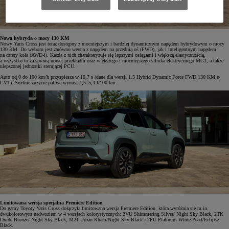
Nowa hybryda o mocy 130 KM
Nowy Yaris Cross jest teraz dostępny z mocniejszym i bardziej dynamicznym napędem hybrydowym o mocy
130 KM. Do wyboru jest zarówno wersja z napędem na przednią oś (FWD), jak i inteligentnym napędem
na cztery koła (AWD-i). Każda z nich charakteryzuje się lepszymi osiągami i większą elastycznością,
a wszystko to za sprawą nowej przekładni oraz większego i mocniejszego silnika elektrycznego MG1, a także
ulepszonej jednostki sterującej PCU.
Auto od 0 do 100 km/h przyspiesza w 10,7 s (dane dla wersji 1.5 Hybrid Dynamic Force FWD 130 KM e-
CVT). Średnie zużycie paliwa wynosi 4,5–5,4 l/100 km.
Limitowana wersja specjalna Premiere Edition
Do gamy Toyoty Yaris Cross dołączyła limitowana wersja Premiere Edition, która wyróżnia się m.in.
dwukolorowym nadwoziem w 4 wersjach kolorystycznych: 2VU Shimmering Silver/ Night Sky Black, 2TK
Oxide Bronze/ Night Sky Black, M21 Urban Khaki/Night Sky Black i 2PU Platinum White Pearl/Eclipse
Black.