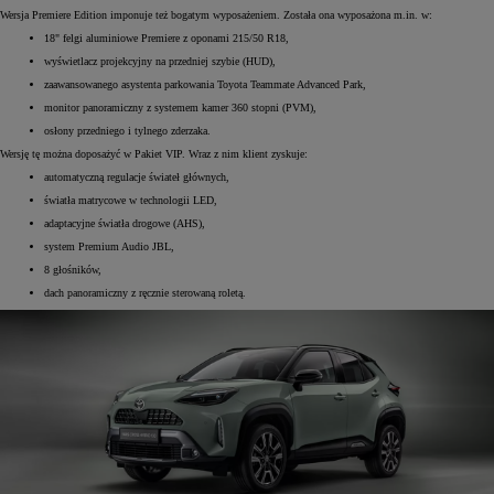
Wersja Premiere Edition imponuje też bogatym wyposażeniem. Została ona wyposażona m.in. w:
18" felgi aluminiowe Premiere z oponami 215/50 R18,
wyświetlacz projekcyjny na przedniej szybie (HUD),
zaawansowanego asystenta parkowania Toyota Teammate Advanced Park,
monitor panoramiczny z systemem kamer 360 stopni (PVM),
osłony przedniego i tylnego zderzaka.
Wersję tę można doposażyć w Pakiet VIP. Wraz z nim klient zyskuje:
automatyczną regulacje świateł głównych,
światła matrycowe w technologii LED,
adaptacyjne światła drogowe (AHS),
system Premium Audio JBL,
8 głośników,
dach panoramiczny z ręcznie sterowaną roletą.