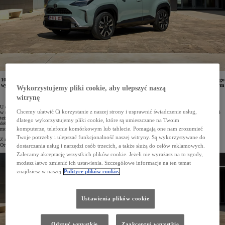
10-15 czerwca 2024 roku w salonach Toyoty odbędą się Dni Otwarte nowego Yarisa Cross. Podczas tego
wydarzenia można będzie przetestować bestsellerowy miejski crossover z nowym napędem hybrydowym
Wykorzystujemy pliki cookie, aby ulepszyć naszą
o mocy 130 KM, a także poznać zalety limitowanej wersji Premiere Edition. Na zainteresowanych
czekają też atrakcyjne warunki finansowania.
witrynę
U dilerów Toyoty debiutuje Yaris Cross z 2024 roku produkcji. Gama najchętniej wybieranego samochodu
Chcemy ułatwić Ci korzystanie z naszej strony i usprawnić świadczenie usług,
w segmencie B-SUV w Polsce została rozszerzona o nowy napęd hybrydowy o mocy 130 KM. Pojazd zyskał
też ulepszone systemy wsparcia kierowcy podczas jazdy i parkowania Toyota T-Mate. W Yarisie Cross
dlatego wykorzystujemy pliki cookie, które są umieszczane na Twoim
debiutują też nowe cyfrowe zegary i nowa wersja systemu multimedialnego Toyota Smart Connect®. Pełnię
komputerze, telefonie komórkowym lub tablecie. Pomagają one nam zrozumieć
możliwości auta prezentuje limitowana wersja specjalna Premiere Edition.
Twoje potrzeby i ulepszać funkcjonalność naszej witryny. Są wykorzystywane do
Z nowym Yarisem Cross można zapoznać się podczas trwających od 10 do 15 czerwca 2024 roku Dni
Otwartych.
dostarczania usług i narzędzi osób trzecich, a także służą do celów reklamowych.
Zalecamy akceptację wszystkich plików cookie. Jeżeli nie wyrażasz na to zgody,
możesz łatwo zmienić ich ustawienia. Szczegółowe informacje na ten temat
znajdziesz w naszej
Polityce plików cookie.
Ustawienia plików cookie
Odrzuć wszystkie
Zaakceptuj wszystkie