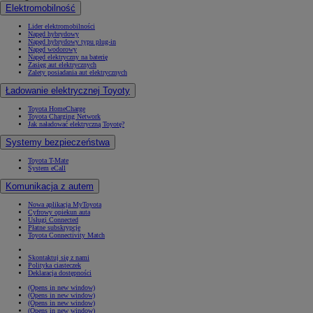
Elektromobilność
Lider elektromobilności
Napęd hybrydowy
Napęd hybrydowy typu plug-in
Napęd wodorowy
Napęd elektryczny na baterię
Zasięg aut elektrycznych
Zalety posiadania aut elektrycznych
Ładowanie elektrycznej Toyoty
Toyota HomeCharge
Toyota Charging Network
Jak naładować elektryczną Toyotę?
Systemy bezpieczeństwa
Toyota T-Mate
System eCall
Komunikacja z autem
Nowa aplikacja MyToyota
Cyfrowy opiekun auta
Usługi Connected
Płatne subskrypcje
Toyota Connectivity Match
Skontaktuj się z nami
Polityka ciasteczek
Deklaracja dostępności
(Opens in new window)
(Opens in new window)
(Opens in new window)
(Opens in new window)