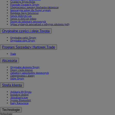
Gwarancja Toyota Relax
Pozostałe Gwarancje Toyoty
Ubezpieczenia i naprawy blacharsko-lakiernicze
Innowacyjne usługi dla Twojej wygody
Bezpłatne Akcje Serwisowe
Serwis Dobrych Cen
Serwis w ASO się opłaca
Dostęp do informacji serwisowych
Wykaz wydanych zaświadczeń o odbytym szkoleniu (pdf)
Oryginalne części i oleje Toyota
Oryginalne części Toyoty
Oryginalne oleje Toyoty
Program Sprzedaży Hurtowej Trade
Trade
Akcesoria
Oryginalne akcesoria Toyoty
Opony i koła zimowe
Zabudowy samochodów dostawczych
Zabezpieczenia i alarmy
Sklep Toyoty
Strefa klienta
Aplikacja MyToyota
Instrukcje obsługi
Aktualizacja map
System Bluetooth®
Karty Ratownicze
Technologie
Technologie