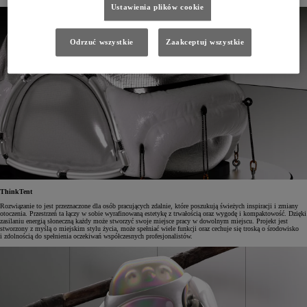
Ustawienia plików cookie
Odrzuć wszystkie
Zaakceptuj wszystkie
ThinkTent
Rozwiązanie to jest przeznaczone dla osób pracujących zdalnie, które poszukują świeżych inspiracji i zmiany
otoczenia. Przestrzeń ta łączy w sobie wyrafinowaną estetykę z trwałością oraz wygodę i kompaktowość. Dzięki
zasilaniu energią słoneczną każdy może stworzyć swoje miejsce pracy w dowolnym miejscu. Projekt jest
stworzony z myślą o miejskim stylu życia, może spełniać wiele funkcji oraz cechuje się troską o środowisko
i zdolnością do spełnienia oczekiwań współczesnych profesjonalistów.