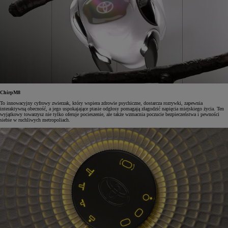
ChirpM8
To innowacyjny cyfrowy zwierzak, który wspiera zdrowie psychiczne, dostarcza rozrywki, zapewnia
interaktywną obecność, a jego uspokajające ptasie odgłosy pomagają złagodzić napięcia miejskiego życia. Ten
wyjątkowy towarzysz nie tylko oferuje pocieszenie, ale także wzmacnia poczucie bezpieczeństwa i pewności
siebie w ruchliwych metropoliach.