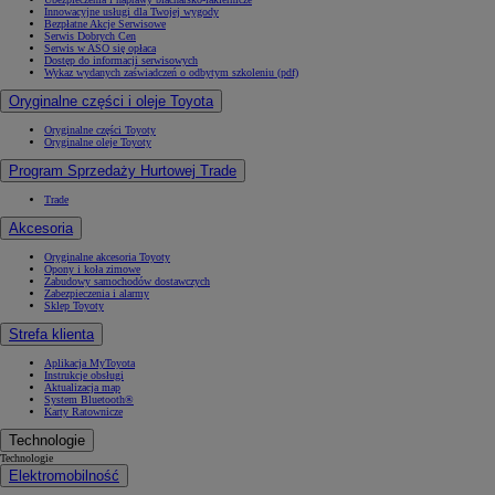
Innowacyjne usługi dla Twojej wygody
Bezpłatne Akcje Serwisowe
Serwis Dobrych Cen
Serwis w ASO się opłaca
Dostęp do informacji serwisowych
Wykaz wydanych zaświadczeń o odbytym szkoleniu (pdf)
Oryginalne części i oleje Toyota
Oryginalne części Toyoty
Oryginalne oleje Toyoty
Program Sprzedaży Hurtowej Trade
Trade
Akcesoria
Oryginalne akcesoria Toyoty
Opony i koła zimowe
Zabudowy samochodów dostawczych
Zabezpieczenia i alarmy
Sklep Toyoty
Strefa klienta
Aplikacja MyToyota
Instrukcje obsługi
Aktualizacja map
System Bluetooth®
Karty Ratownicze
Technologie
Technologie
Elektromobilność