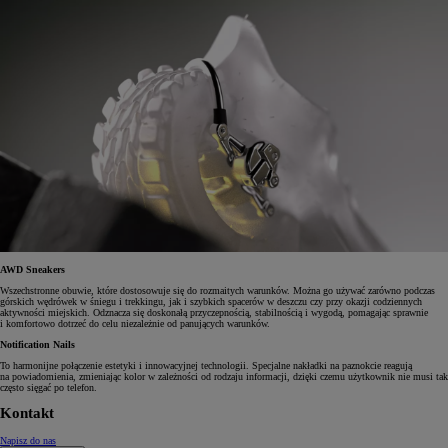
AWD Sneakers
Wszechstronne obuwie, które dostosowuje się do rozmaitych warunków. Można go używać zarówno podczas
górskich wędrówek w śniegu i trekkingu, jak i szybkich spacerów w deszczu czy przy okazji codziennych
aktywności miejskich. Odznacza się doskonałą przyczepnością, stabilnością i wygodą, pomagając sprawnie
i komfortowo dotrzeć do celu niezależnie od panujących warunków.
Notification Nails
To harmonijne połączenie estetyki i innowacyjnej technologii. Specjalne nakładki na paznokcie reagują
na powiadomienia, zmieniając kolor w zależności od rodzaju informacji, dzięki czemu użytkownik nie musi tak
często sięgać po telefon.
Kontakt
Napisz do nas