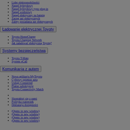
Lider elektromobilności
Napęd hybrydowy
Napęd hybrydowy typu plug-in
Napęd wodorowy
Napęd elektryczny na baterię
Zasięg aut elektrycznych
Zalety posiadania aut elektrycznych
Ładowanie elektrycznej Toyoty
Toyota HomeCharge
Toyota Charging Network
Jak naładować elektryczną Toyotę?
Systemy bezpieczeństwa
Toyota T-Mate
System eCall
Komunikacja z autem
Nowa aplikacja MyToyota
Cyfrowy opiekun auta
Usługi Connected
Płatne subskrypcje
Toyota Connectivity Match
Skontaktuj się z nami
Polityka ciasteczek
Deklaracja dostępności
(Opens in new window)
(Opens in new window)
(Opens in new window)
(Opens in new window)