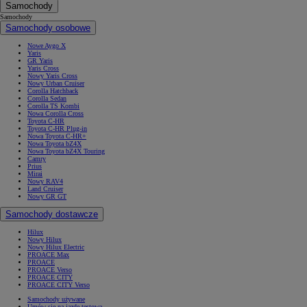
Samochody
Samochody
Samochody osobowe
Nowe Aygo X
Yaris
GR Yaris
Yaris Cross
Nowy Yaris Cross
Nowy Urban Cruiser
Corolla Hatchback
Corolla Sedan
Corolla TS Kombi
Nowa Corolla Cross
Toyota C-HR
Toyota C-HR Plug-in
Nowa Toyota C-HR+
Nowa Toyota bZ4X
Nowa Toyota bZ4X Touring
Camry
Prius
Mirai
Nowy RAV4
Land Cruiser
Nowy GR GT
Samochody dostawcze
Hilux
Nowy Hilux
Nowy Hilux Electric
PROACE Max
PROACE
PROACE Verso
PROACE CITY
PROACE CITY Verso
Samochody używane
Umów się na jazdę testową