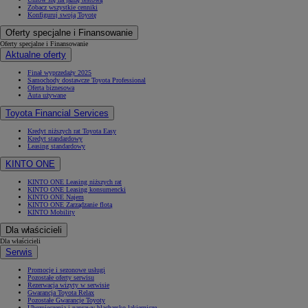
Zobacz wszystkie cenniki
Konfiguruj swoją Toyotę
Oferty specjalne i Finansowanie
Oferty specjalne i Finansowanie
Aktualne oferty
Finał wyprzedaży 2025
Samochody dostawcze Toyota Professional
Oferta biznesowa
Auta używane
Toyota Financial Services
Kredyt niższych rat Toyota Easy
Kredyt standardowy
Leasing standardowy
KINTO ONE
KINTO ONE Leasing niższych rat
KINTO ONE Leasing konsumencki
KINTO ONE Najem
KINTO ONE Zarządzanie flotą
KINTO Mobility
Dla właścicieli
Dla właścicieli
Serwis
Promocje i sezonowe usługi
Pozostałe oferty serwisu
Rezerwacja wizyty w serwisie
Gwarancja Toyota Relax
Pozostałe Gwarancje Toyoty
Ubezpieczenia i naprawy blacharsko-lakiernicze