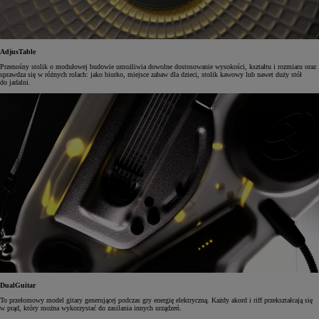
AdjusTable
Przenośny stolik o modułowej budowie umożliwia dowolne dostosowanie wysokości, kształtu i rozmiaru oraz
sprawdza się w różnych rolach: jako biurko, miejsce zabaw dla dzieci, stolik kawowy lub nawet duży stół
do jadalni.
DualGuitar
To przełomowy model gitary generującej podczas gry energię elektryczną. Każdy akord i riff przekształcają się
w prąd, który można wykorzystać do zasilania innych urządzeń.