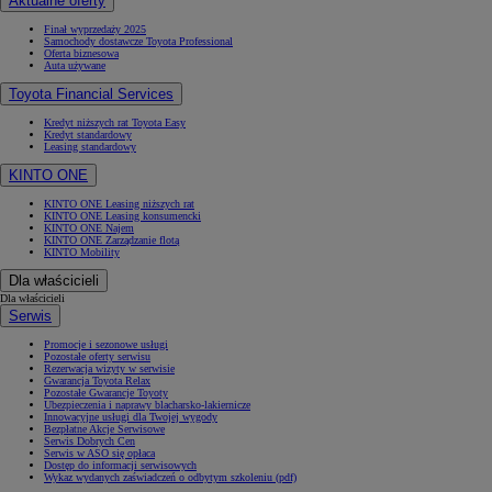
Aktualne oferty
Finał wyprzedaży 2025
Samochody dostawcze Toyota Professional
Oferta biznesowa
Auta używane
Toyota Financial Services
Kredyt niższych rat Toyota Easy
Kredyt standardowy
Leasing standardowy
KINTO ONE
KINTO ONE Leasing niższych rat
KINTO ONE Leasing konsumencki
KINTO ONE Najem
KINTO ONE Zarządzanie flotą
KINTO Mobility
Dla właścicieli
Dla właścicieli
Serwis
Promocje i sezonowe usługi
Pozostałe oferty serwisu
Rezerwacja wizyty w serwisie
Gwarancja Toyota Relax
Pozostałe Gwarancje Toyoty
Ubezpieczenia i naprawy blacharsko-lakiernicze
Innowacyjne usługi dla Twojej wygody
Bezpłatne Akcje Serwisowe
Serwis Dobrych Cen
Serwis w ASO się opłaca
Dostęp do informacji serwisowych
Wykaz wydanych zaświadczeń o odbytym szkoleniu (pdf)