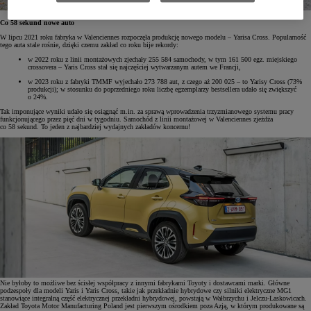
Co 58 sekund nowe auto
W lipcu 2021 roku fabryka w Valenciennes rozpoczęła produkcję nowego modelu – Yarisa Cross. Popularność
tego auta stale rośnie, dzięki czemu zakład co roku bije rekordy:
w 2022 roku z linii montażowych zjechały 255 584 samochody, w tym 161 500 egz. miejskiego
crossovera – Yaris Cross stał się najczęściej wytwarzanym autem we Francji,
w 2023 roku z fabryki TMMF wyjechało 273 788 aut, z czego aż 200 025 – to Yarisy Cross (73%
produkcji); w stosunku do poprzedniego roku liczbę egzemplarzy bestsellera udało się zwiększyć
o 24%.
Tak imponujące wyniki udało się osiągnąć m.in. za sprawą wprowadzenia trzyzmianowego systemu pracy
funkcjonującego przez pięć dni w tygodniu. Samochód z linii montażowej w Valenciennes zjeżdża
co 58 sekund. To jeden z najbardziej wydajnych zakładów koncernu!
Nie byłoby to możliwe bez ścisłej współpracy z innymi fabrykami Toyoty i dostawcami marki. Główne
podzespoły dla modeli Yaris i Yaris Cross, takie jak przekładnie hybrydowe czy silniki elektryczne MG1
stanowiące integralną część elektrycznej przekładni hybrydowej, powstają w Wałbrzychu i Jelczu-Laskowicach.
Zakład Toyota Motor Manufacturing Poland jest pierwszym ośrodkiem poza Azją, w którym produkowane są