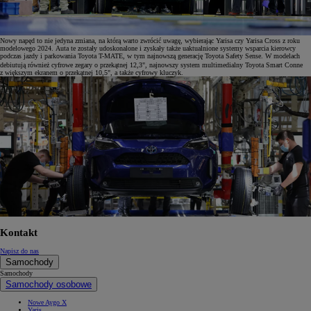
Nowy napęd to nie jedyna zmiana, na którą warto zwrócić uwagę, wybierając Yarisa czy Yarisa Cross z roku
modelowego 2024. Auta te zostały udoskonalone i zyskały także uaktualnione systemy wsparcia kierowcy
podczas jazdy i parkowania Toyota T-MATE, w tym najnowszą generację Toyota Safety Sense. W modelach
debiutują również cyfrowe zegary o przekątnej 12,3", najnowszy system multimedialny Toyota Smart Conne
z większym ekranem o przekątnej 10,5", a także cyfrowy kluczyk.
Kontakt
Napisz do nas
Samochody
Samochody
Samochody osobowe
Nowe Aygo X
Yaris