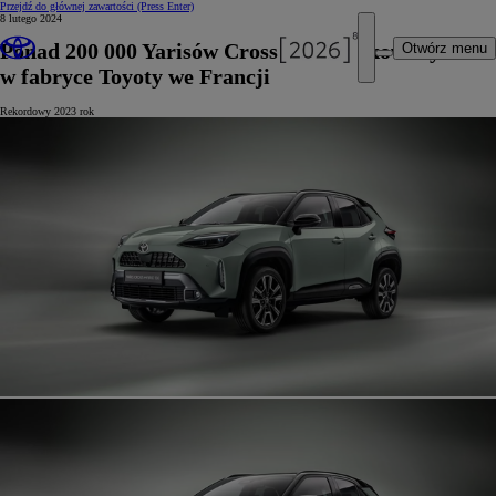
Przejdź do głównej zawartości
(Press Enter)
8 lutego 2024
Ponad 200 000 Yarisów Cross wyprodukowanych
Otwórz menu
w fabryce Toyoty we Francji
Rekordowy 2023 rok