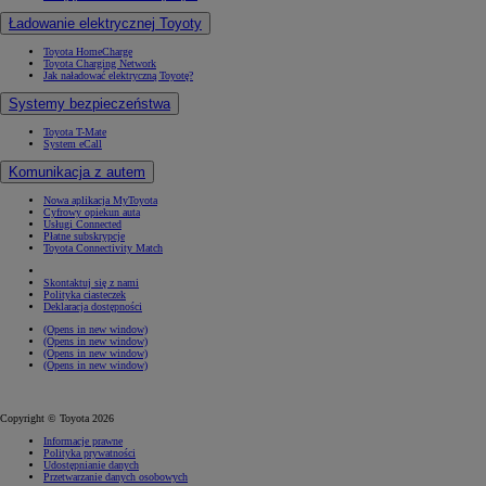
Ładowanie elektrycznej Toyoty
Toyota HomeCharge
Toyota Charging Network
Jak naładować elektryczną Toyotę?
Systemy bezpieczeństwa
Toyota T-Mate
System eCall
Komunikacja z autem
Nowa aplikacja MyToyota
Cyfrowy opiekun auta
Usługi Connected
Płatne subskrypcje
Toyota Connectivity Match
Skontaktuj się z nami
Polityka ciasteczek
Deklaracja dostępności
(Opens in new window)
(Opens in new window)
(Opens in new window)
(Opens in new window)
Copyright © Toyota 2026
Informacje prawne
Polityka prywatności
Udostępnianie danych
Przetwarzanie danych osobowych