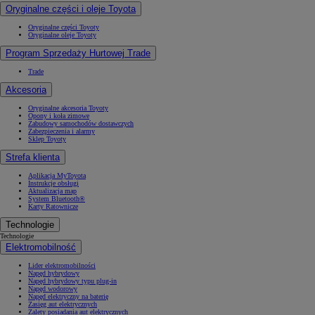
Oryginalne części i oleje Toyota
Oryginalne części Toyoty
Oryginalne oleje Toyoty
Program Sprzedaży Hurtowej Trade
Trade
Akcesoria
Oryginalne akcesoria Toyoty
Opony i koła zimowe
Zabudowy samochodów dostawczych
Zabezpieczenia i alarmy
Sklep Toyoty
Strefa klienta
Aplikacja MyToyota
Instrukcje obsługi
Aktualizacja map
System Bluetooth®
Karty Ratownicze
Technologie
Technologie
Elektromobilność
Lider elektromobilności
Napęd hybrydowy
Napęd hybrydowy typu plug-in
Napęd wodorowy
Napęd elektryczny na baterię
Zasięg aut elektrycznych
Zalety posiadania aut elektrycznych