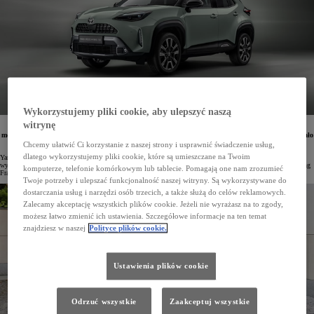
Wykorzystujemy pliki cookie, aby ulepszyć naszą
witrynę
W minionym roku zakład Toyoty we Francji wyprodukował rekordową liczbę pojazdów. Z linii
montażowych zakładu w Valenciennes, gdzie powstaje m.in. Toyota Yaris i Toyota Yaris Cross, zjechało
łącznie 273 788 pojazdów, z czego aż 73% (200 025 egz.) stanowiły miejskie crossovery.
Chcemy ułatwić Ci korzystanie z naszej strony i usprawnić świadczenie usług,
dlatego wykorzystujemy pliki cookie, które są umieszczane na Twoim
Yaris Cross to najlepiej sprzedający się model Toyoty w Europie, lider segmentu B-SUV i najczęściej
wytwarzany samochód we Francji. Miejski crossover powstaje m.in. w zakładzie Toyota Motor Manufacturing
komputerze, telefonie komórkowym lub tablecie. Pomagają one nam zrozumieć
France (TMMF) w Valenciennes, stanowiąc prawie 3/4 całej tamtejszej rocznej produkcji.
Twoje potrzeby i ulepszać funkcjonalność naszej witryny. Są wykorzystywane do
dostarczania usług i narzędzi osób trzecich, a także służą do celów reklamowych.
Zalecamy akceptację wszystkich plików cookie. Jeżeli nie wyrażasz na to zgody,
możesz łatwo zmienić ich ustawienia. Szczegółowe informacje na ten temat
znajdziesz w naszej
Polityce plików cookie.
Ustawienia plików cookie
Odrzuć wszystkie
Zaakceptuj wszystkie