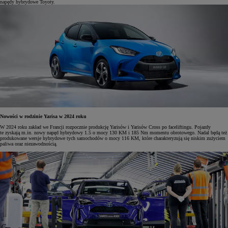
napędy hybrydowe Toyoty.
Nowości w rodzinie Yarisa w 2024 roku
W 2024 roku zakład we Francji rozpocznie produkcję Yarisów i Yarisów Cross po faceliftingu. Pojazdy
te zyskają m.in. nowy napęd hybrydowy 1.5 o mocy 130 KM i 185 Nm momentu obrotowego. Nadal będą też
produkowane wersje hybrydowe tych samochodów o mocy 116 KM, które charakteryzują się niskim zużyciem
paliwa oraz niezawodnością.