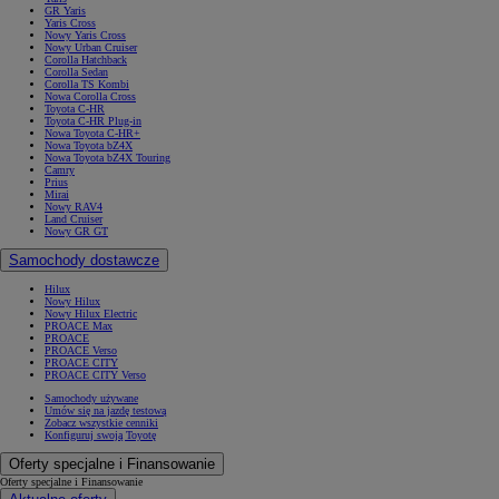
GR Yaris
Yaris Cross
Nowy Yaris Cross
Nowy Urban Cruiser
Corolla Hatchback
Corolla Sedan
Corolla TS Kombi
Nowa Corolla Cross
Toyota C-HR
Toyota C-HR Plug-in
Nowa Toyota C-HR+
Nowa Toyota bZ4X
Nowa Toyota bZ4X Touring
Camry
Prius
Mirai
Nowy RAV4
Land Cruiser
Nowy GR GT
Samochody dostawcze
Hilux
Nowy Hilux
Nowy Hilux Electric
PROACE Max
PROACE
PROACE Verso
PROACE CITY
PROACE CITY Verso
Samochody używane
Umów się na jazdę testową
Zobacz wszystkie cenniki
Konfiguruj swoją Toyotę
Oferty specjalne i Finansowanie
Oferty specjalne i Finansowanie