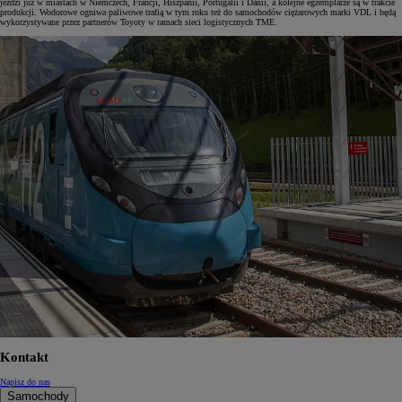
jeździ już w miastach w Niemczech, Francji, Hiszpanii, Portugalii i Danii, a kolejne egzemplarze są w trakcie
produkcji. Wodorowe ogniwa paliwowe trafią w tym roku też do samochodów ciężarowych marki VDL i będą
wykorzystywane przez partnerów Toyoty w ramach sieci logistycznych TME.
Kontakt
Napisz do nas
Samochody