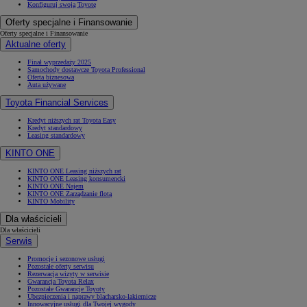
Konfiguruj swoją Toyotę
Oferty specjalne i Finansowanie
Oferty specjalne i Finansowanie
Aktualne oferty
Finał wyprzedaży 2025
Samochody dostawcze Toyota Professional
Oferta biznesowa
Auta używane
Toyota Financial Services
Kredyt niższych rat Toyota Easy
Kredyt standardowy
Leasing standardowy
KINTO ONE
KINTO ONE Leasing niższych rat
KINTO ONE Leasing konsumencki
KINTO ONE Najem
KINTO ONE Zarządzanie flotą
KINTO Mobility
Dla właścicieli
Dla właścicieli
Serwis
Promocje i sezonowe usługi
Pozostałe oferty serwisu
Rezerwacja wizyty w serwisie
Gwarancja Toyota Relax
Pozostałe Gwarancje Toyoty
Ubezpieczenia i naprawy blacharsko-lakiernicze
Innowacyjne usługi dla Twojej wygody