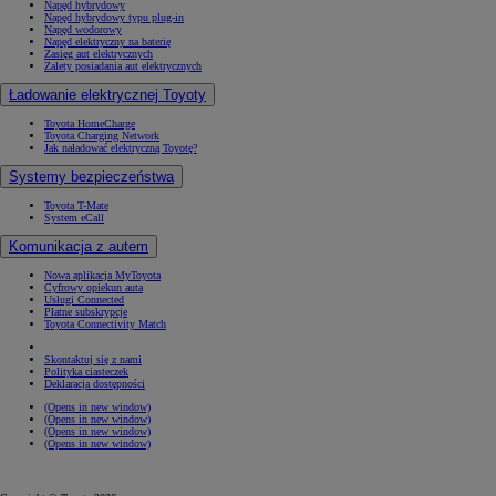
Napęd hybrydowy
Napęd hybrydowy typu plug-in
Napęd wodorowy
Napęd elektryczny na baterię
Zasięg aut elektrycznych
Zalety posiadania aut elektrycznych
Ładowanie elektrycznej Toyoty
Toyota HomeCharge
Toyota Charging Network
Jak naładować elektryczną Toyotę?
Systemy bezpieczeństwa
Toyota T-Mate
System eCall
Komunikacja z autem
Nowa aplikacja MyToyota
Cyfrowy opiekun auta
Usługi Connected
Płatne subskrypcje
Toyota Connectivity Match
Skontaktuj się z nami
Polityka ciasteczek
Deklaracja dostępności
(Opens in new window)
(Opens in new window)
(Opens in new window)
(Opens in new window)