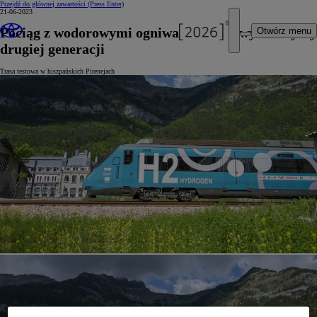
Przejdź do głównej zawartości
(Press Enter)
21-06-2023
Pociąg z wodorowymi ogniwami paliwowymi Toyoty
Otwórz menu
drugiej generacji
Trasa testowa w hiszpańskich Pirenejach