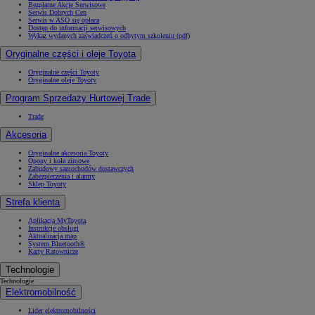
Bezpłatne Akcje Serwisowe
Serwis Dobrych Cen
Serwis w ASO się opłaca
Dostęp do informacji serwisowych
Wykaz wydanych zaświadczeń o odbytym szkoleniu (pdf)
Oryginalne części i oleje Toyota
Oryginalne części Toyoty
Oryginalne oleje Toyoty
Program Sprzedaży Hurtowej Trade
Trade
Akcesoria
Oryginalne akcesoria Toyoty
Opony i koła zimowe
Zabudowy samochodów dostawczych
Zabezpieczenia i alarmy
Sklep Toyoty
Strefa klienta
Aplikacja MyToyota
Instrukcje obsługi
Aktualizacja map
System Bluetooth®
Karty Ratownicze
Technologie
Technologie
Elektromobilność
Lider elektromobilności