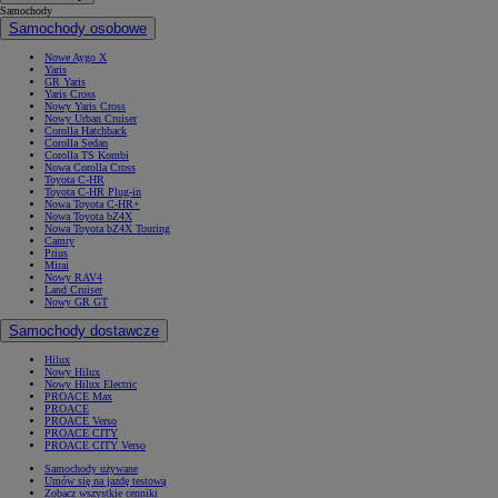
Samochody
Samochody osobowe
Nowe Aygo X
Yaris
GR Yaris
Yaris Cross
Nowy Yaris Cross
Nowy Urban Cruiser
Corolla Hatchback
Corolla Sedan
Corolla TS Kombi
Nowa Corolla Cross
Toyota C-HR
Toyota C-HR Plug-in
Nowa Toyota C-HR+
Nowa Toyota bZ4X
Nowa Toyota bZ4X Touring
Camry
Prius
Mirai
Nowy RAV4
Land Cruiser
Nowy GR GT
Samochody dostawcze
Hilux
Nowy Hilux
Nowy Hilux Electric
PROACE Max
PROACE
PROACE Verso
PROACE CITY
PROACE CITY Verso
Samochody używane
Umów się na jazdę testową
Zobacz wszystkie cenniki