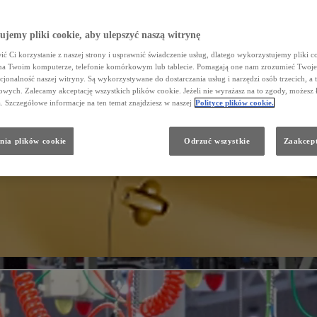
jemy pliki cookie, aby ulepszyć naszą witrynę
ć Ci korzystanie z naszej strony i usprawnić świadczenie usług, dlatego wykorzystujemy pliki co
na Twoim komputerze, telefonie komórkowym lub tablecie. Pomagają one nam zrozumieć Twoje 
cjonalność naszej witryny. Są wykorzystywane do dostarczania usług i narzędzi osób trzecich, a 
wych. Zalecamy akceptację wszystkich plików cookie. Jeżeli nie wyrażasz na to zgody, możesz 
a. Szczegółowe informacje na ten temat znajdziesz w naszej
Polityce plików cookie.
nia plików cookie
Odrzuć wszystkie
Zaakcept