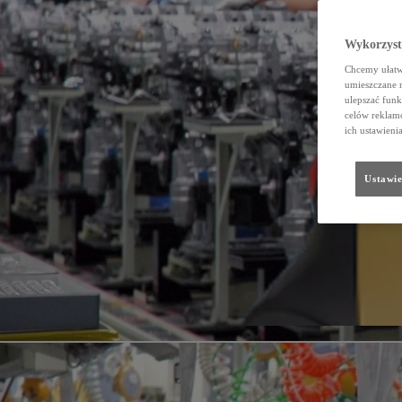
Wykorzystu
Chcemy ułatwi
umieszczane 
ulepszać funk
celów reklamo
ich ustawieni
Ustawie