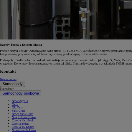
Od
105 300 zł
Corolla Hatchback
HYBRID
Napędy Toyoty z Dolnego Śląska
Polskie fabryki TMMP wytwarzają nie tylko silniki 1.5 i 2.0 TNGA, ale również elektryczne przekładnie hybr
komponentów, przy całkowitej zdolności wytwórczej przekraczającej 1,9 mln sztuk rocznie.
Podzespoły z Wałbrzycha i Jelcza-Laskowic trafiają do popularnych modeli, takich jak: Aygo X, Yaris, Yaris C
w regionie. Do tej pory Toyota przeznaczyła na ten cel blisko 7 miliardów złotych, a w zakładach TMMP pracuj
Kontakt
Napisz do nas
Samochody
Samochody
Samochody osobowe
Nowe Aygo X
Yaris
GR Yaris
Yaris Cross
Nowy Yaris Cross
Nowy Urban Cruiser
Corolla Hatchback
Corolla Sedan
Corolla TS Kombi
Nowa Corolla Cross