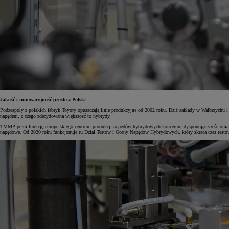
Jakość i innowacyjność prosto z Polski
Podzespoły z polskich fabryk Toyoty opuszczają linie produkcyjne od 2002 roku. Dziś zakłady w Wałbrzychu
napędem, z czego zdecydowana większość to hybrydy.
TMMP pełni funkcję europejskiego centrum produkcji napędów hybrydowych koncernu, dysponując sześcioma l
napędowe. Od 2020 roku funkcjonuje tu Dział Testów i Oceny Napędów Hybrydowych, który skraca czas testowa