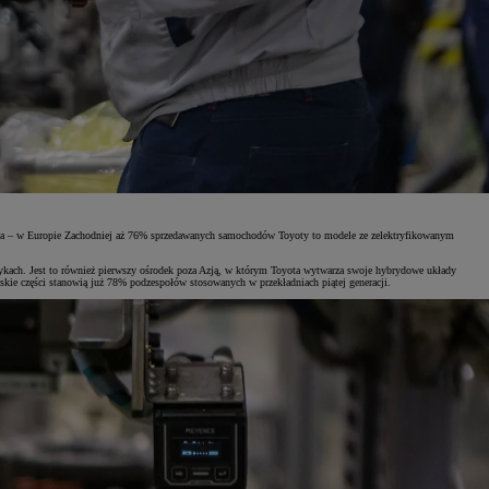
zowa – w Europie Zachodniej aż 76% sprzedawanych samochodów Toyoty to modele ze zelektryfikowanym
ykach. Jest to również pierwszy ośrodek poza Azją, w którym Toyota wytwarza swoje hybrydowe układy
kie części stanowią już 78% podzespołów stosowanych w przekładniach piątej generacji.