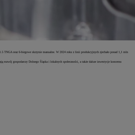
i 1.5 TNGA oraz 6-biegowe skrzynie manualne. W 2024 roku z linii produkcyjnych zjechało ponad 1,1 mln
ają rozwój gospodarczy Dolnego Śląska i lokalnych społeczności, a także dalsze inwestycje koncernu