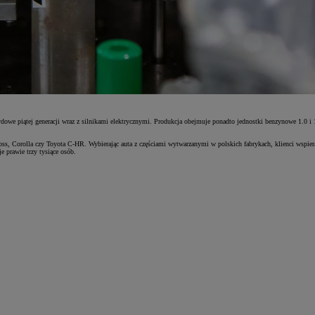
ydowe piątej generacji wraz z silnikami elektrycznymi. Produkcja obejmuje ponadto jednostki benzynowe 1.0 
ross, Corolla czy Toyota C-HR. Wybierając auta z częściami wytwarzanymi w polskich fabrykach, klienci wspier
e prawie trzy tysiące osób.