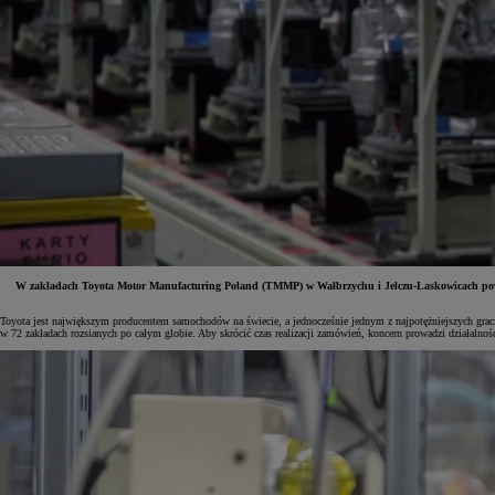
W zakładach Toyota Motor Manufacturing Poland (TMMP) w Wałbrzychu i Jelczu-Laskowicach powsta
Toyota jest największym producentem samochodów na świecie, a jednocześnie jednym z najpotężniejszych gracz
w 72 zakładach rozsianych po całym globie. Aby skrócić czas realizacji zamówień, koncern prowadzi działalno
Od
81 900 zł
Yaris Cross
HYBRID