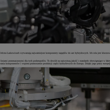
 i Jelczu-Laskowicach wytwarzają najważniejsze komponenty napędów do aut hybrydowych. Ich rola jest kluc
iniami przeznaczonymi dla tych podzespołów. To dowód na najwyższą jakość i standardy obowiązujące w fabr
nia komponentów i wspiera przenoszenie produkcji części hybrydowych do Europy. Dzięki jego pracy europejs