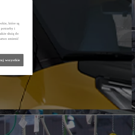
okie, które są
potrzeby i
także służą do
łatwo zmienić
uj wszystkie