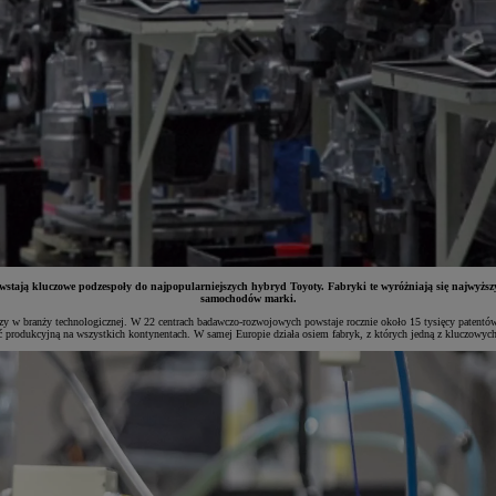
ją kluczowe podzespoły do najpopularniejszych hybryd Toyoty. Fabryki te wyróżniają się najwyższy
samochodów marki.
y w branży technologicznej. W 22 centrach badawczo-rozwojowych powstaje rocznie około 15 tysięcy patentów, 
ść produkcyjną na wszystkich kontynentach. W samej Europie działa osiem fabryk, z których jedną z kluczowyc