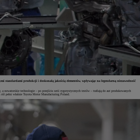
mi standardami produkcji i doskonałą jakością elementów, wpływając na legendarną niezawodność
a nowatorskie technologie – po przejściu serii rygorystycznych testów – trafiają do aut produkowanych
h ról pełni właśnie Toyota Motor Manufacturing Poland.