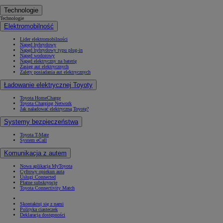
Technologie
Technologie
Elektromobilność
Lider elektromobilności
Napęd hybrydowy
Napęd hybrydowy typu plug-in
Napęd wodorowy
Napęd elektryczny na baterię
Zasięg aut elektrycznych
Zalety posiadania aut elektrycznych
Ładowanie elektrycznej Toyoty
Toyota HomeCharge
Toyota Charging Network
Jak naładować elektryczną Toyotę?
Systemy bezpieczeństwa
Toyota T-Mate
System eCall
Komunikacja z autem
Nowa aplikacja MyToyota
Cyfrowy opiekun auta
Usługi Connected
Płatne subskrypcje
Toyota Connectivity Match
Skontaktuj się z nami
Polityka ciasteczek
Deklaracja dostępności