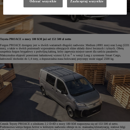
Odrzuć wszystkie
Zaakceptuj wszystkie
Toyota PROACE o mocy 180 KM już od 153 500 zł netto
Furgon PROACE dostępny jest w dwóch wariantach długości nadwozia: Medium (4981 mm) oraz Long (5331
mm), a także w dwóch poziomach wyposażenia oferujących różne układy drzwi bocznych i tylnych. Ofertę
uzupełnia furgon brygadowy z podwójną kabiną, który zapewnia miejsce nawet dla sześciu pasażerów.
3
Maksymalna objętość przestrzeni ładunkowej wynosi 6,6 m
w wersji Long z systemem Smart Cargo,
ładowność dochodzi do 1,4 tony, a dopuszczalna masa holowanej przyczepy może sięgać 2500 kg.
Cennik Toyoty PROACE z silnikiem 2.2 D-4D o mocy 180 KM rozpoczyna się od 153 500 zł netto.
Podstawowa wersja furgon Active w krótszym nadwoziu oferuje m.in. manualną klimatyzację, stalowe felgi