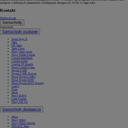
zastępcze o zbliżonych parametrach i konfiguracji dostępne do 14 dni w ciągu roku.
Kontakt
Napisz do nas
Samochody
Samochody
Samochody osobowe
Nowe Aygo X
Yaris
GR Yaris
Yaris Cross
Nowy Yaris Cross
Nowy Urban Cruiser
Corolla Hatchback
Corolla Sedan
Corolla TS Kombi
Nowa Corolla Cross
Toyota C-HR
Toyota C-HR Plug-in
Nowa Toyota C-HR+
Nowa Toyota bZ4X
Nowa Toyota bZ4X Touring
Camry
Prius
Mirai
Nowy RAV4
Land Cruiser
Nowy GR GT
Samochody dostawcze
Hilux
Nowy Hilux
Nowy Hilux Electric
PROACE Max