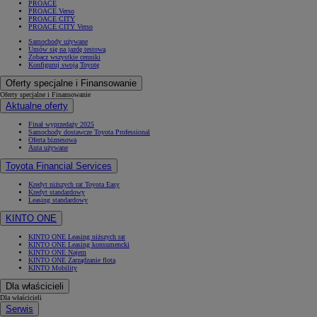
PROACE
PROACE Verso
PROACE CITY
PROACE CITY Verso
Samochody używane
Umów się na jazdę testową
Zobacz wszystkie cenniki
Konfiguruj swoją Toyotę
Oferty specjalne i Finansowanie
Oferty specjalne i Finansowanie
Aktualne oferty
Finał wyprzedaży 2025
Samochody dostawcze Toyota Professional
Oferta biznesowa
Auta używane
Toyota Financial Services
Kredyt niższych rat Toyota Easy
Kredyt standardowy
Leasing standardowy
KINTO ONE
KINTO ONE Leasing niższych rat
KINTO ONE Leasing konsumencki
KINTO ONE Najem
KINTO ONE Zarządzanie flotą
KINTO Mobility
Dla właścicieli
Dla właścicieli
Serwis