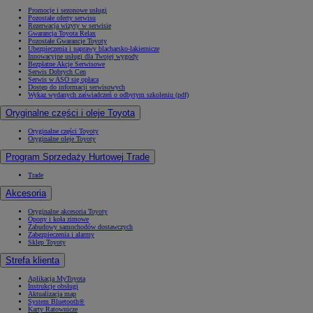
Promocje i sezonowe usługi
Pozostałe oferty serwisu
Rezerwacja wizyty w serwisie
Gwarancja Toyota Relax
Pozostałe Gwarancje Toyoty
Ubezpieczenia i naprawy blacharsko-lakiernicze
Innowacyjne usługi dla Twojej wygody
Bezpłatne Akcje Serwisowe
Serwis Dobrych Cen
Serwis w ASO się opłaca
Dostęp do informacji serwisowych
Wykaz wydanych zaświadczeń o odbytym szkoleniu (pdf)
Oryginalne części i oleje Toyota
Oryginalne części Toyoty
Oryginalne oleje Toyoty
Program Sprzedaży Hurtowej Trade
Trade
Akcesoria
Oryginalne akcesoria Toyoty
Opony i koła zimowe
Zabudowy samochodów dostawczych
Zabezpieczenia i alarmy
Sklep Toyoty
Strefa klienta
Aplikacja MyToyota
Instrukcje obsługi
Aktualizacja map
System Bluetooth®
Karty Ratownicze