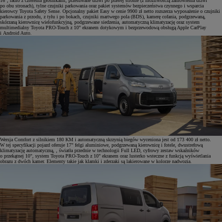
16", radio z czterema głośnikami, przesuwane drzwi po prawej stronie (z możliwością zamówienia drzwi
po obu stronach), tylne czujniki parkowania oraz pakiet systemów bezpieczeństwa czynnego i wsparcia
kierowcy Toyota Safety Sense. Opcjonalny pakiet Easy w cenie 9900 zł netto rozszerza wyposażenie o czujniki
parkowania z przodu, z tyłu i po bokach, czujniki martwego pola (BDS), kamerę cofania, podgrzewaną,
skórzaną kierownicę wielofunkcyjną, podgrzewane siedzenia, automatyczną klimatyzację oraz system
multimedialny Toyota PRO-Touch z 10" ekranem dotykowym i bezprzewodową obsługą Apple CarPlay
i Android Auto.
Wersja Comfort z silnikiem 180 KM i automatyczną skrzynią biegów wyceniona jest od 173 400 zł netto.
W tej specyfikacji pojazd oferuje 17" felgi aluminiowe, podgrzewaną kierownicę i fotele, dwustrefową
klimatyzację automatyczną, , światła przednie w technologii Full LED, cyfrowy zestaw wskaźników
o przekątnej 10", system Toyota PRO-Touch z 10" ekranem oraz lusterko wsteczne z funkcją wyświetlania
obrazu z dwóch kamer. Elementy takie jak klamki i zderzaki są lakierowane w kolorze nadwozia.