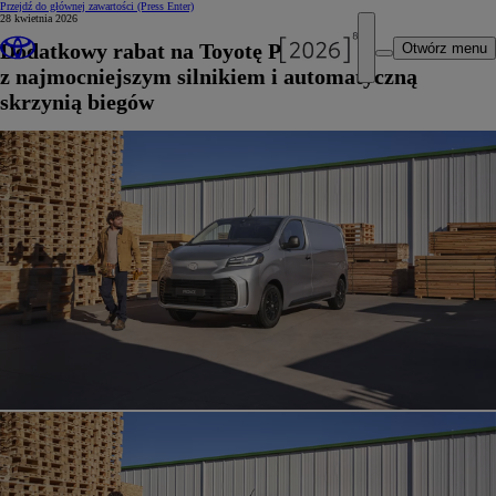
Przejdź do głównej zawartości
(Press Enter)
28 kwietnia 2026
Dodatkowy rabat na Toyotę PROACE
Otwórz menu
z najmocniejszym silnikiem i automatyczną
skrzynią biegów