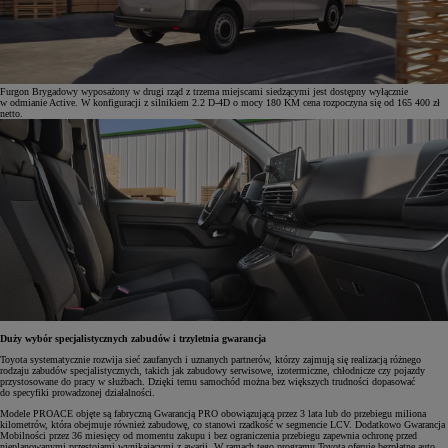
Furgon Brygadowy wyposażony w drugi rząd z trzema miejscami siedzącymi jest dostępny wyłącznie
w odmianie Active. W konfiguracji z silnikiem 2.2 D-4D o mocy 180 KM cena rozpoczyna się od 165 400 zł
netto.
Duży wybór specjalistycznych zabudów i trzyletnia gwarancja
Toyota systematycznie rozwija sieć zaufanych i uznanych partnerów, którzy zajmują się realizacją różnego
rodzaju zabudów specjalistycznych, takich jak zabudowy serwisowe, izotermiczne, chłodnicze czy pojazdy
przystosowane do pracy w służbach. Dzięki temu samochód można bez większych trudności dopasować
do specyfiki prowadzonej działalności.
Modele PROACE objęte są fabryczną Gwarancją PRO obowiązującą przez 3 lata lub do przebiegu miliona
kilometrów, która obejmuje również zabudowę, co stanowi rzadkość w segmencie LCV. Dodatkowo Gwarancja
Mobilności przez 36 miesięcy od momentu zakupu i bez ograniczenia przebiegu zapewnia ochronę przed
nieplanowanymi przestojami wynikającymi z awarii. W ramach tego programu Toyota oferuje bezpłatne auto