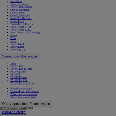
Yaris Cross
Nowy Yaris Cross
Nowy Urban Cruiser
Corolla Hatchback
Corolla Sedan
Corolla TS Kombi
Nowa Corolla Cross
Toyota C-HR
Toyota C-HR Plug-in
Nowa Toyota C-HR+
Nowa Toyota bZ4X
Nowa Toyota bZ4X Touring
Camry
Prius
Mirai
Nowy RAV4
Land Cruiser
Nowy GR GT
Samochody dostawcze
Hilux
Nowy Hilux
Nowy Hilux Electric
PROACE Max
PROACE
PROACE Verso
PROACE CITY
PROACE CITY Verso
Samochody używane
Umów się na jazdę testową
Zobacz wszystkie cenniki
Konfiguruj swoją Toyotę
Oferty specjalne i Finansowanie
Oferty specjalne i Finansowanie
Aktualne oferty