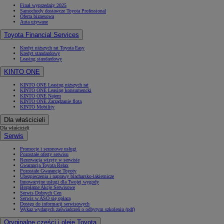
Finał wyprzedaży 2025
Samochody dostawcze Toyota Professional
Oferta biznesowa
Auta używane
Toyota Financial Services
Kredyt niższych rat Toyota Easy
Kredyt standardowy
Leasing standardowy
KINTO ONE
KINTO ONE Leasing niższych rat
KINTO ONE Leasing konsumencki
KINTO ONE Najem
KINTO ONE Zarządzanie flotą
KINTO Mobility
Dla właścicieli
Dla właścicieli
Serwis
Promocje i sezonowe usługi
Pozostałe oferty serwisu
Rezerwacja wizyty w serwisie
Gwarancja Toyota Relax
Pozostałe Gwarancje Toyoty
Ubezpieczenia i naprawy blacharsko-lakiernicze
Innowacyjne usługi dla Twojej wygody
Bezpłatne Akcje Serwisowe
Serwis Dobrych Cen
Serwis w ASO się opłaca
Dostęp do informacji serwisowych
Wykaz wydanych zaświadczeń o odbytym szkoleniu (pdf)
Oryginalne części i oleje Toyota