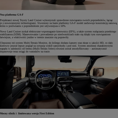
Noa platforma GA-F
Projektanci nowej Toyoty Land Cruiser wykorzystali sprawdzone rozwiązania swoich poprzedników, łącząc
je z nowoczesnymi technologiami. Stworzony na bazie platformy GA-F model zachowuje konstrukcję ramową,
która w porównaniu z poprzednikiem jest sztywniejsza o 50%.
Nowy Land Cruiser zyskał elektryczne wspomaganie kierownicy (EPS), a także system rozłączania przedniego
stabilizatora (SDM). Manewrowanie i prowadzenie po nierównościach stało się dzięki tym rozwiązaniom
łatwiejsze, a właściwości jezdne w terenie znacznie się poprawiły.
Ulepszono też system Multi-Terrain Monitor, do którego dodano kamery oraz ekran w jakości HD, co dało
kierowcy jeszcze lepszy pogląd na sytuację wokół samochodu i pod nim. System zmiennej charakterystyki
napędu w zależności od terenu (Multi-Terrain Select) również został zmodyfikowany – automatycznie
dopasowuje teraz osiągi do warunków na trasie.
Mocny silnik i
limitowana wersja First Edition