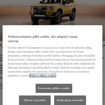
Wykorzystujemy pliki cookie, aby ulepszyć naszą
witrynę
W tegorocznym plebiscycie Topgear.com Awards 2023 nagrodą „Design Roku” została wyróżniona nowa
Chcemy ułatwić Ci korzystanie z naszej strony i usprawnić świadczenie usług,
Toyota Land Cruiser. Auto zachwyciło nowatorską interpretacją klasycznych kształtów legendarnych
poprzedników. Toyota Land Cruiser 250 trafi do sprzedaży w 2024 roku.
dlatego wykorzystujemy pliki cookie, które są umieszczane na Twoim
Land Cruiser to legendarny model Toyoty, który od ponad 70 lat jest synonimem wytrzymałości,
komputerze, telefonie komórkowym lub tablecie. Pomagają one nam zrozumieć
niezawodności i niesamowitych zdolności terenowych. Cieszy się on ogromną popularnością na całym świecie.
Twoje potrzeby i ulepszać funkcjonalność naszej witryny. Są wykorzystywane do
Do tej pory sprzedano już ponad 11,3 mln egzemplarzy tej legendarnej terenówki!
dostarczania usług i narzędzi osób trzecich, a także służą do celów reklamowych.
Najnowsza, zaawansowana technologicznie generacja tego pojazdu stylistycznie powraca do swoich korzeni.
Zalecamy akceptację wszystkich plików cookie. Jeżeli nie wyrażasz na to zgody,
Nawiązuje m.in. do kanciastych modeli z serii J7 oraz kultowej Toyoty FJ Cruiser. Za ponadczasowy wygląd
nowa Toyota Land Cruiser została doceniona w tegorocznej edycji plebiscytu Topgear.com Awards
możesz łatwo zmienić ich ustawienia. Szczegółowe informacje na ten temat
2023 tytułem „Design Roku”.
znajdziesz w naszej
Polityce plików cookie.
Tom Ford, redaktor naczelny Topgear.com, tak to podsumował:
„Na rynku faux-roaderów i traktorów Chelsea, wydaje się, że nowy Land Cruiser 250 zachowuje właściwą
równowagę. Czerpiąc inspirację z przeszłości i nadając Land Cruiserowi bardziej atletyczne, prawdziwe
i pełne charakteru oblicze, Toyota, szczerze mówiąc, dopięła swego”
.
Ustawienia plików cookie
Odrzuć wszystkie
Zaakceptuj wszystkie