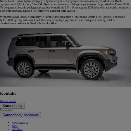
Nowy Land Cruiser będzie dostępny z dynamicznym i oszczędnym turbodoładowanym silnikiem Diesla
o pojemności 2,8 l i mocy 204 KM. Będzie on sparowany z 8-biegową automatyczną przekładnią Direct Shift.
To połączenie pozwala pociągnąć przyczepę o masie do 3,5 t. Na początku 2025 roku oferta zostanie poszerzona
o zelektryfikowany napęd z 48-woltowym układem mild hybrid.
W początkowym okresie sprzedaży w Europie dostępna będzie limitowana wersja First Edition. Powstanie
tylko 3000 egz. tej odmiany Land Cruisera, którą będą wyróżniać m.in. okrągłe reflektory, a także
dwukolorowe malowanie Sand lub Smoky Blue.
Kontakt
Napisz do nas
Samochody
Samochody
Samochody osobowe
Nowe Aygo X
Yaris
GR Yaris