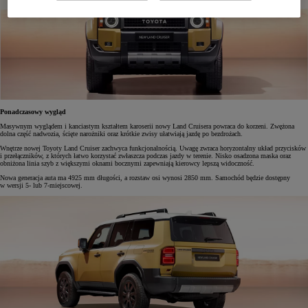
Ponadczasowy wygląd
Masywnym wyglądem i kanciastym kształtem karoserii nowy Land Cruisera powraca do korzeni. Zwężona
dolna część nadwozia, ścięte narożniki oraz krótkie zwisy ułatwiają jazdę po bezdrożach.
Wnętrze nowej Toyoty Land Cruiser zachwyca funkcjonalnością. Uwagę zwraca horyzontalny układ przycisków
i przełączników, z których łatwo korzystać zwłaszcza podczas jazdy w terenie. Nisko osadzona maska oraz
obniżona linia szyb z większymi oknami bocznymi zapewniają kierowcy lepszą widoczność.
Nowa generacja auta ma 4925 mm długości, a rozstaw osi wynosi 2850 mm. Samochód będzie dostępny
w wersji 5- lub 7-miejscowej.