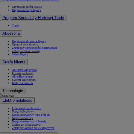
Oryginalne części Toyoty
Oryginalne oleje Toyoty
Program Sprzedaży Hurtowej Trade
Trade
Akcesoria
Oryginalne akcesoria Toyoty
Opony i koła zimowe
Zabudowy samochodów dostawczych
Zabezpieczenia i alarmy
Sklep Toyoty
Strefa klienta
Aplikacja MyToyota
Instrukcje obsługi
Aktualizacja map
System Bluetooth®
Karty Ratownicze
Technologie
Technologie
Elektromobilność
Lider elektromobilności
Napęd hybrydowy
Napęd hybrydowy typu plug-in
Napęd wodorowy
Napęd elektryczny na baterię
Zasięg aut elektrycznych
Zalety posiadania aut elektrycznych