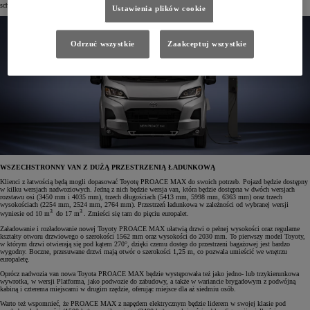
schowków, a nowoczesny wygląd uzupełniają stylowe, chromowane wykończenia.
Ustawienia plików cookie
Odrzuć wszystkie
Zaakceptuj wszystkie
WSZECHSTRONNY VAN Z DUŻĄ PRZESTRZENIĄ ŁADUNKOWĄ
Klienci z łatwością będą mogli dopasować Toyotę PROACE MAX do swoich potrzeb. Pojazd będzie dostępny
w kilku wersjach nadwoziowych. Jedną z nich będzie wersja van, która będzie dostępna w dwóch wersjach
rozstawu osi (3450 mm i 4035 mm), trzech długościach (5413 mm, 5998 mm, 6363 mm) oraz trzech
wysokościach (2254 mm, 2524 mm, 2764 mm). Przestrzeń ładunkowa w zależności od wybranej wersji
3
3
wyniesie od 10 m
do 17 m
. Zmieści się tam do pięciu europalet.
Załadowanie i rozładowanie nowej Toyoty PROACE MAX ułatwią drzwi o pełnej wysokości oraz regularne
kształty otworu drzwiowego o szerokości 1562 mm oraz wysokości do 2030 mm. To pierwszy model Toyoty,
w którym drzwi otwierają się pod kątem 270°, dzięki czemu dostęp do przestrzeni bagażowej jest bardzo
wygodny. Boczne, przesuwane drzwi mają otwór o szerokości 1,25 m, co pozwala umieścić we wnętrzu
europaletę.
Oprócz nadwozia van nowa Toyota PROACE MAX będzie występowała też jako jedno- lub trzykierunkowa
wywrotka, w wersji Platforma, jako podwozie do zabudowy, a także w wariancie brygadowym z podwójną
kabiną i czterema miejscami w drugim rzędzie, oferując miejsce dla aż siedmiu osób.
Warto też wspomnieć, że PROACE MAX z napędem elektrycznym będzie liderem w swojej klasie pod