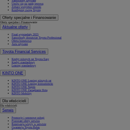
Samochody używane
Umów się na jazdę testową
Zobacz wszystkie cenniki
Konfiguruj swoją Toyotę
Oferty specjalne i Finansowanie
Oferty specjalne i Finansowanie
Aktualne oferty
Finał wyprzedaży 2025
Samochody dostawcze Toyota Professional
Oferta biznesowa
Auta używane
Toyota Financial Services
Kredyt niższych rat Toyota Easy
Kredyt standardowy
Leasing standardowy
KINTO ONE
KINTO ONE Leasing niższych rat
KINTO ONE Leasing konsumencki
KINTO ONE Najem
KINTO ONE Zarządzanie flotą
KINTO Mobility
Dla właścicieli
Dla właścicieli
Serwis
Promocje i sezonowe usługi
Pozostałe oferty serwisu
Rezerwacja wizyty w serwisie
Gwarancja Toyota Relax