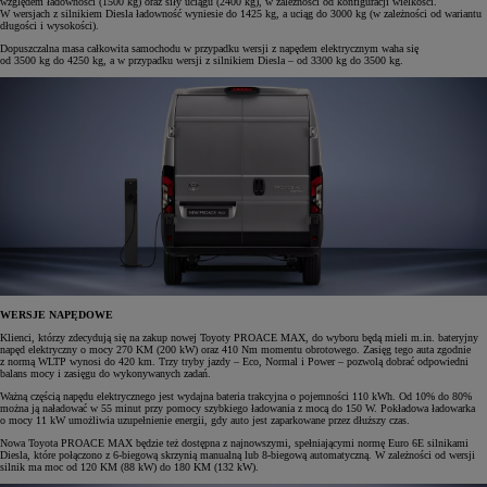
względem ładowności (1500 kg) oraz siły uciągu (2400 kg), w zależności od konfiguracji wielkości.
W wersjach z silnikiem Diesla ładowność wyniesie do 1425 kg, a uciąg do 3000 kg (w zależności od wariantu
długości i wysokości).
Dopuszczalna masa całkowita samochodu w przypadku wersji z napędem elektrycznym waha się
od 3500 kg do 4250 kg, a w przypadku wersji z silnikiem Diesla – od 3300 kg do 3500 kg.
WERSJE NAPĘDOWE
Klienci, którzy zdecydują się na zakup nowej Toyoty PROACE MAX, do wyboru będą mieli m.in. bateryjny
napęd elektryczny o mocy 270 KM (200 kW) oraz 410 Nm momentu obrotowego. Zasięg tego auta zgodnie
z normą WLTP wynosi do 420 km. Trzy tryby jazdy – Eco, Normal i Power – pozwolą dobrać odpowiedni
balans mocy i zasięgu do wykonywanych zadań.
Ważną częścią napędu elektrycznego jest wydajna bateria trakcyjna o pojemności 110 kWh. Od 10% do 80%
można ją naładować w 55 minut przy pomocy szybkiego ładowania z mocą do 150 W. Pokładowa ładowarka
o mocy 11 kW umożliwia uzupełnienie energii, gdy auto jest zaparkowane przez dłuższy czas.
Nowa Toyota PROACE MAX będzie też dostępna z najnowszymi, spełniającymi normę Euro 6E silnikami
Diesla, które połączono z 6-biegową skrzynią manualną lub 8-biegową automatyczną. W zależności od wersji
silnik ma moc od 120 KM (88 kW) do 180 KM (132 kW).