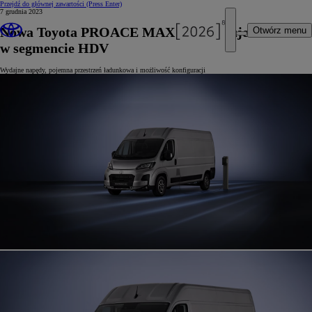
Przejdź do głównej zawartości
(Press Enter)
7 grudnia 2023
Nowa Toyota PROACE MAX zadebiutuje
Otwórz menu
w segmencie HDV
Wydajne napędy, pojemna przestrzeń ładunkowa i możliwość konfiguracji