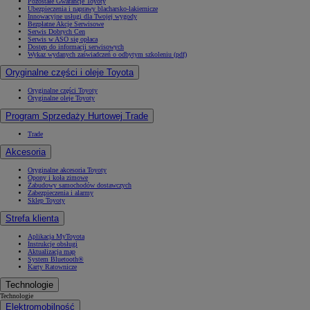
Pozostałe Gwarancje Toyoty
Ubezpieczenia i naprawy blacharsko-lakiernicze
Innowacyjne usługi dla Twojej wygody
Bezpłatne Akcje Serwisowe
Serwis Dobrych Cen
Serwis w ASO się opłaca
Dostęp do informacji serwisowych
Wykaz wydanych zaświadczeń o odbytym szkoleniu (pdf)
Oryginalne części i oleje Toyota
Oryginalne części Toyoty
Oryginalne oleje Toyoty
Program Sprzedaży Hurtowej Trade
Trade
Akcesoria
Oryginalne akcesoria Toyoty
Opony i koła zimowe
Zabudowy samochodów dostawczych
Zabezpieczenia i alarmy
Sklep Toyoty
Strefa klienta
Aplikacja MyToyota
Instrukcje obsługi
Aktualizacja map
System Bluetooth®
Karty Ratownicze
Technologie
Technologie
Elektromobilność