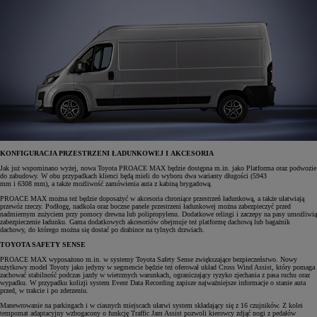
KONFIGURACJA PRZESTRZENI ŁADUNKOWEJ I AKCESORIA
Jak już wspominano wyżej, nowa Toyota PROACE MAX będzie dostępna m.in. jako Platforma oraz podwozie
do zabudowy. W obu przypadkach klienci będą mieli do wyboru dwa warianty długości (5943
mm i 6308 mm), a także możliwość zamówienia auta z kabiną brygadową.
PROACE MAX można też będzie doposażyć w akcesoria chroniące przestrzeń ładunkową, a także ułatwiają
przewóz rzeczy. Podłogę, nadkola oraz boczne panele przestrzeni ładunkowej można zabezpieczyć przed
nadmiernym zużyciem przy pomocy drewna lub polipropylenu. Dodatkowe relingi i zaczepy na pasy umożliwią
zabezpieczenie ładunku. Gama dodatkowych akcesoriów obejmuje też platformę dachową lub bagażnik
dachowy, do którego można się dostać po drabince na tylnych drzwiach.
TOYOTA SAFETY SENSE
PROACE MAX wyposażono m.in. w systemy Toyota Safety Sense zwiększające bezpieczeństwo. Nowy
użytkowy model Toyoty jako jedyny w segmencie będzie też oferował układ Cross Wind Assist, który pomaga
zachować stabilność podczas jazdy w wietrznych warunkach, ograniczający ryzyko zjechania z pasa ruchu oraz
wypadku. W przypadku kolizji system Event Data Recording zapisze najważniejsze informacje o stanie auta
przed, w trakcie i po zderzeniu.
Manewrowanie na parkingach i w ciasnych miejscach ułatwi system składający się z 16 czujników. Z kolei
tempomat adaptacyjny wzbogacony o funkcję Traffic Jam Assist pozwoli kierowcy zdjąć nogi z pedałów