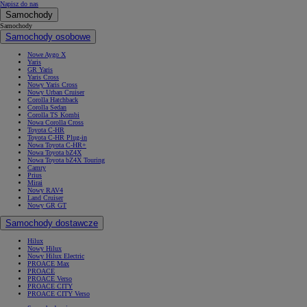
Napisz do nas
Samochody
Samochody
Samochody osobowe
Nowe Aygo X
Yaris
GR Yaris
Yaris Cross
Nowy Yaris Cross
Nowy Urban Cruiser
Corolla Hatchback
Corolla Sedan
Corolla TS Kombi
Nowa Corolla Cross
Toyota C-HR
Toyota C-HR Plug-in
Nowa Toyota C-HR+
Nowa Toyota bZ4X
Nowa Toyota bZ4X Touring
Camry
Prius
Mirai
Nowy RAV4
Land Cruiser
Nowy GR GT
Samochody dostawcze
Hilux
Nowy Hilux
Nowy Hilux Electric
PROACE Max
PROACE
PROACE Verso
PROACE CITY
PROACE CITY Verso