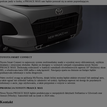
podczas jazdy w korku, a PROACE MAX sam będzie poruszał się za autem poprzedzającym.
TOYOTA SMART CONNECT
Toyota Smart Connect to najnowszy system multimedialny marki o wysokiej mocy obliczeniowej, szybkim
działaniu i intuicyjnej obsłudze. Będzie on dostępny w wyższych wersjach wyposażenia nowej Toyoty
PROACE MAX. Doskonałą widoczność w każdych warunkach oświetleniowych zapewni 10" dotykowy ekran
HD, a wbudowana karta SIM zadba o stałą łączność. Nawigacja oparta na chmurze na bieżąco będzie
przekazywała informacje o ruchu drogowym.
Warto zwrócić uwagę na aplikację MyToyota, dzięki której można będzie zdalnie otworzyć lub zamknąć auto,
a także ogrzać lub schłodzić kabinę (w zależności od rynku). Aplikacja zapewni też dostęp do przydatnych
informacji o aucie, jego użytkowaniu, a także przypomni o wizycie w serwisie.
PRODUKCJA TOYOTY PRAOCE MAX
Nowa Toyota PROACE MAX będzie produkowana w europejskich fabrykach Stellantisa w Gliwicach oraz
Atessie (Włochy). Samochód trafi na rynek w 2024 roku.
Kontakt