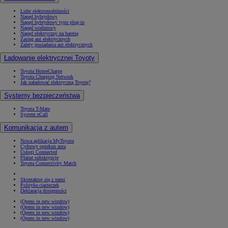
Lider elektromobilności
Napęd hybrydowy
Napęd hybrydowy typu plug-in
Napęd wodorowy
Napęd elektryczny na baterię
Zasięg aut elektrycznych
Zalety posiadania aut elektrycznych
Ładowanie elektrycznej Toyoty
Toyota HomeCharge
Toyota Charging Network
Jak naładować elektryczną Toyotę?
Systemy bezpieczeństwa
Toyota T-Mate
System eCall
Komunikacja z autem
Nowa aplikacja MyToyota
Cyfrowy opiekun auta
Usługi Connected
Płatne subskrypcje
Toyota Connectivity Match
Skontaktuj się z nami
Polityka ciasteczek
Deklaracja dostępności
(Opens in new window)
(Opens in new window)
(Opens in new window)
(Opens in new window)