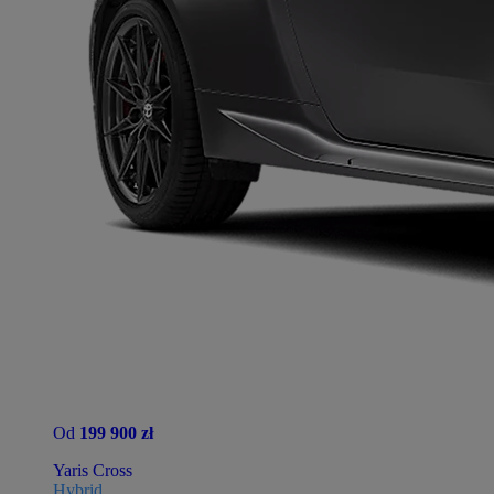
Od
199 900 zł
Yaris Cross
Hybrid