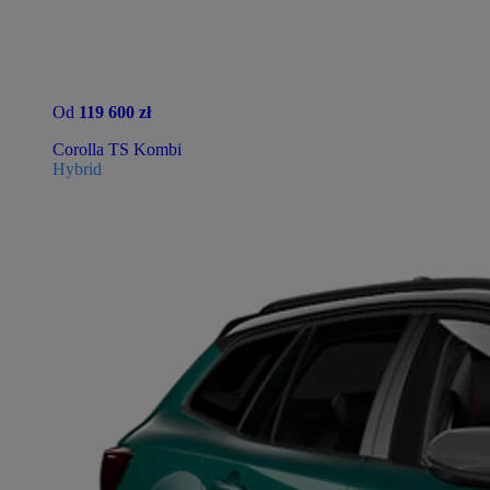
Od
119 600 zł
Corolla TS Kombi
Hybrid