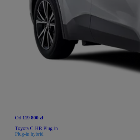
Od
119 800 zł
Toyota C-HR Plug-in
Plug-in hybrid