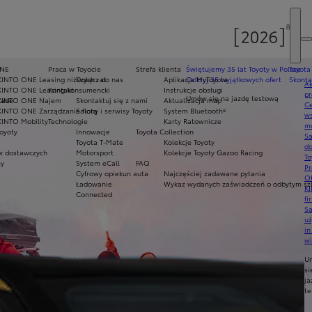
y
ONE
Praca w Toyocie
Strefa klienta
Świętujemy 35 lat Toyoty w Polsce
Toyota
KINTO ONE Leasing niższych rat
Dołącz do nas
Aplikacja MyToyota
Odkryj 35 wyjątkowych ofert
Skonta
Ak
KINTO ONE Leasing konsumencki
Kontakt
Instrukcje obsługi
pr
Umów się na jazdę testową
rade
KINTO ONE Najem
Skontaktuj się z nami
Aktualizacja map
Ce
KINTO ONE Zarządzanie flotą
Salony i serwisy Toyoty
System Bluetooth®
ws
KINTO Mobility
Technologie
Karty Ratownicze
mo
oyoty
Innowacje
Toyota Collection
S
Toyota T-Mate
Kolekcje Toyoty
do
 dostawczych
Motorsport
Kolekcje Toyoty Gazoo Racing
To
my
System eCall
FAQ
Pr
Cyfrowy opiekun auta
Najczęściej zadawane pytania
Of
Ładowanie
Wykaz wydanych zaświadczeń o odbytym szk
KI
Connected
fi
S
u
in
w
U
si
ja
te