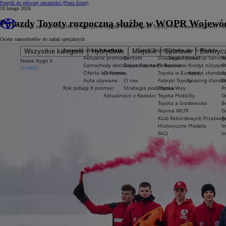
Przejdź do głównej zawartości
(Press Enter)
18 lutego 2026
Pojazdy Toyoty rozpoczną służbę w WOPR Wojewó
Nowe samochody
Oferty specjalne
Toyota Radość
Świat Toyoty
Finansowanie
Serwis i a
Osiem samochodów do zadań specjalnych
Sprawdź aktualne oferty
Kontakt
Świat Toyoty
Oferta dla firm
Serwis
Wszystkie kategorie
Hybrydowe
Miejskie
Sportowe
Elektryc
Aktualne promocje
Kontakt
Dlaczego Toyota?
Toyota Financial Servic
R
Nowe Aygo X
Samochody dostawcze Toyota Professional
Dojazd do nas
O Toyocie
Kredyt niższych
O
HYBRID
Oferta biznesowa
O Firmie
Toyota w Europie
Kredyt standar
S
Auta używane
O nas
Fabryki Toyoty
Leasing stand
O
Rok potęgi 8 premier
Strategia podatkowa
Toyota Way
P
Aktualności z Radości
Toyota Mobility
G
Toyota a środowisko
B
Norma WLTP
G
Klub Rekordowych Przebieg
P
Historyczne Modele
I
FAQ
I