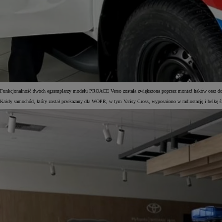
Od
105 300 zł
Corolla Hatchback
HYBRID
Funkcjonalność dwóch egzemplarzy modelu PROACE Verso została zwiększona poprzez montaż haków oraz dop
Każdy samochód, który został przekazany dla WOPR, w tym Yarisy Cross, wyposażono w radiostację i belkę św