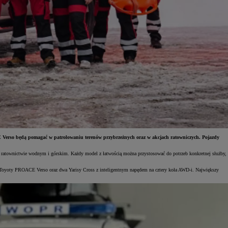
Verso będą pomagać w patrolowaniu terenów przybrzeżnych oraz w akcjach ratowniczych. Pojazdy
e w ratownictwie wodnym i górskim. Każdy model z łatwością można przystosować do potrzeb konkretnej służby,
e Toyoty PROACE Verso oraz dwa Yarisy Cross z inteligentnym napędem na cztery koła AWD-i. Największy