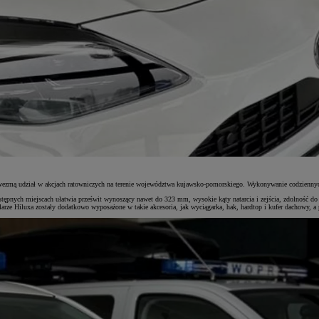
 wezmą udział w akcjach ratowniczych na terenie województwa kujawsko-pomorskiego. Wykonywanie codziennych z
stępnych miejscach ułatwia prześwit wynoszący nawet do 323 mm, wysokie kąty natarcia i zejścia, zdolność
 Hiluxa zostały dodatkowo wyposażone w takie akcesoria, jak wyciągarka, hak, hardtop i kufer dachowy, a pr