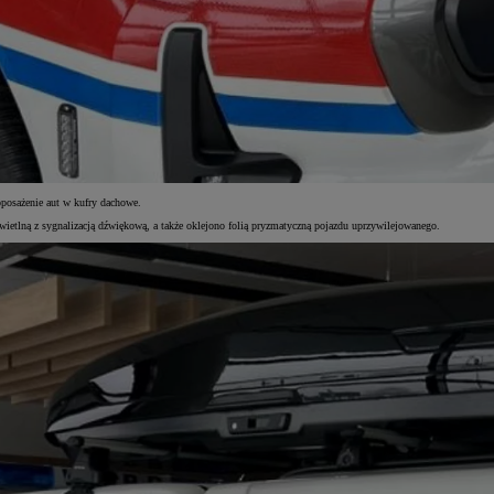
osażenie aut w kufry dachowe.
ietlną z sygnalizacją dźwiękową, a także oklejono folią pryzmatyczną pojazdu uprzywilejowanego.