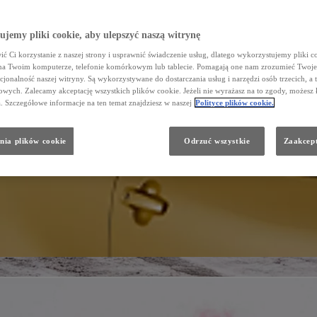
jemy pliki cookie, aby ulepszyć naszą witrynę
ć Ci korzystanie z naszej strony i usprawnić świadczenie usług, dlatego wykorzystujemy pliki co
na Twoim komputerze, telefonie komórkowym lub tablecie. Pomagają one nam zrozumieć Twoje 
cjonalność naszej witryny. Są wykorzystywane do dostarczania usług i narzędzi osób trzecich, a 
wych. Zalecamy akceptację wszystkich plików cookie. Jeżeli nie wyrażasz na to zgody, możesz 
a. Szczegółowe informacje na ten temat znajdziesz w naszej
Polityce plików cookie.
nia plików cookie
Odrzuć wszystkie
Zaakcept