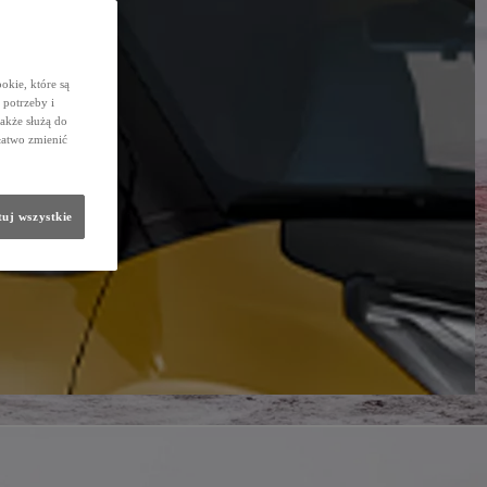
okie, które są
potrzeby i
także służą do
łatwo zmienić
uj wszystkie