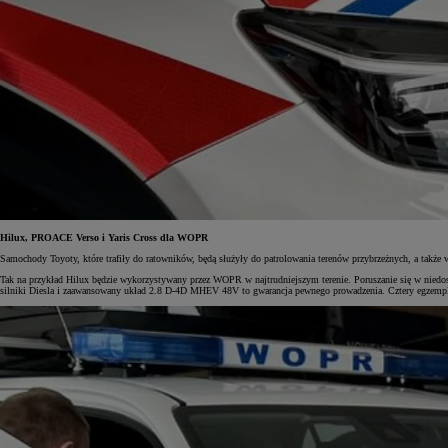
Hilux, PROACE Verso i Yaris Cross dla WOPR
Samochody Toyoty, które trafiły do ratowników, będą służyły do patrolowania terenów przybrzeżnych, a także
Tak na przykład Hilux będzie wykorzystywany przez WOPR w najtrudniejszym terenie. Poruszanie się w niedo
silniki Diesla i zaawansowany układ 2.8 D-4D MHEV 48V to gwarancja pewnego prowadzenia. Cztery egzemplarze