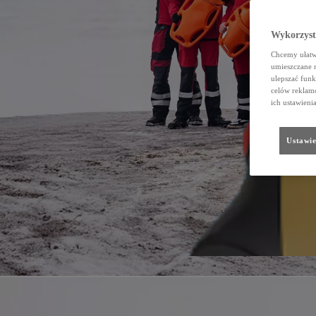
Wykorzystu
Chcemy ułatwi
umieszczane 
ulepszać funk
celów reklamo
ich ustawieni
Ustawie