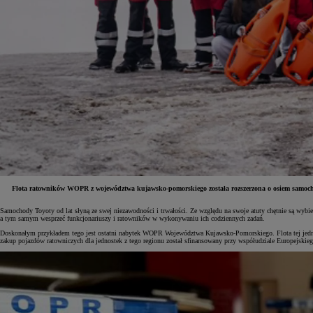
Flota ratowników WOPR z województwa kujawsko-pomorskiego została rozszerzona o osiem samoch
Samochody Toyoty od lat słyną ze swej niezawodności i trwałości. Ze względu na swoje atuty chętnie są wybi
Od
81 900 zł
a tym samym wesprzeć funkcjonariuszy i ratowników w wykonywaniu ich codziennych zadań.
Doskonałym przykładem tego jest ostatni nabytek WOPR Województwa Kujawsko-Pomorskiego. Flota tej jednos
Yaris Cross
zakup pojazdów ratowniczych dla jednostek z tego regionu został sfinansowany przy współudziale Europejskie
HYBRID