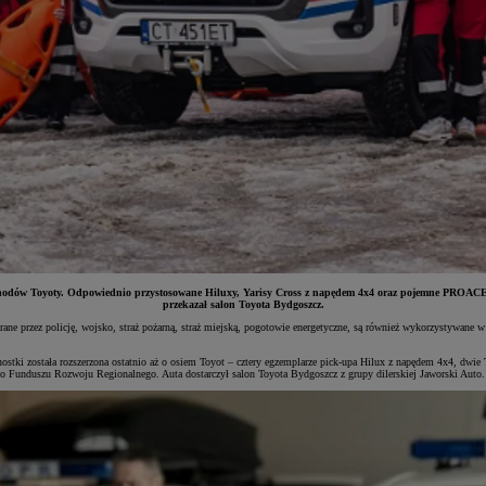
odów Toyoty. Odpowiednio przystosowane Hiluxy, Yarisy Cross z napędem 4x4 oraz pojemne PROACE 
przekazał salon Toyota Bydgoszcz.
erane przez policję, wojsko, straż pożarną, straż miejską, pogotowie energetyczne, są również wykorzystywan
tki została rozszerzona ostatnio aż o osiem Toyot – cztery egzemplarze pick-upa Hilux z napędem 4x4, dwi
go Funduszu Rozwoju Regionalnego. Auta dostarczył salon Toyota Bydgoszcz z grupy dilerskiej Jaworski Auto.