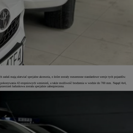
adań mają ułatwiać specjalne akcesoria, o które zostały rozszerzone standardowe wersje tych pojazdów.
 do pokonywania 42-stopniowych wzniesień, a także możliwość brodzenia w wodzie do 700 mm. Napęd 4x4,
zestrzeń ładunkowa została specjalnie zabezpieczona.