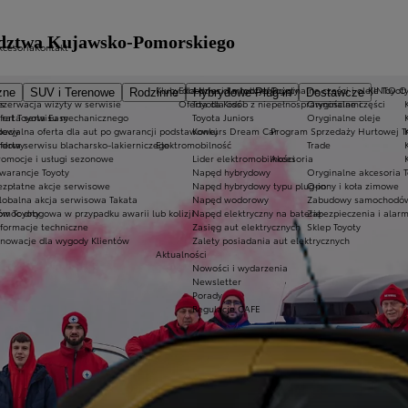
dztwa Kujawsko-Pomorskiego
kcesoria
Kontakt
Kluby dla dzieci i młodzieży
Ekobonus dla hybryd Toyoty
Oryginalne części i oleje Toyot
KINTO 
zne
SUV i Terenowe
Rodzinne
Hybrydowe Plug-in
Dostawcze
es
ezerwacja wizyty w serwisie
Oferta dla osób z niepełnosprawnościami
Toyota Kids
Oryginalne części
 rat Toyota Easy
ferta serwisu mechanicznego
Toyota Juniors
Oryginalne oleje
dowy
pecjalna oferta dla aut po gwarancji podstawowej
Konkurs Dream Car
Program Sprzedaży Hurtowej T
ardowy
ferta serwisu blacharsko-lakierniczego
Elektromobilność
Trade
romocje i usługi sezonowe
Lider elektromobilności
Akcesoria
warancje Toyoty
Napęd hybrydowy
Oryginalne akcesoria T
ezpłatne akcje serwisowe
Napęd hybrydowy typu plug-in
Opony i koła zimowe
lobalna akcja serwisowa Takata
Napęd wodorowy
Zabudowy samochodów
ów Toyoty
omoc drogowa w przypadku awarii lub kolizji
Napęd elektryczny na baterię
Zabezpieczenia i alar
nformacje techniczne
Zasięg aut elektrycznych
Sklep Toyoty
nnowacje dla wygody Klientów
Zalety posiadania aut elektrycznych
Aktualności
Nowości i wydarzenia
Newsletter
Porady
Regulacje CAFE