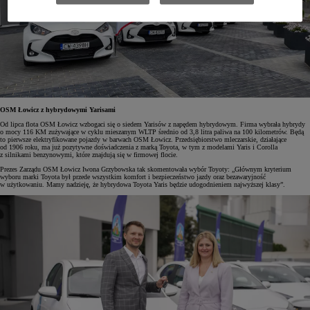
OSM Łowicz z hybrydowymi Yarisami
Od lipca flota OSM Łowicz wzbogaci się o siedem Yarisów z napędem hybrydowym. Firma wybrała hybrydy
o mocy 116 KM zużywające w cyklu mieszanym WLTP średnio od 3,8 litra paliwa na 100 kilometrów. Będą
to pierwsze elektryfikowane pojazdy w barwach OSM Łowicz. Przedsiębiorstwo mleczarskie, działające
od 1906 roku, ma już pozytywne doświadczenia z marką Toyota, w tym z modelami Yaris i Corolla
z silnikami benzynowymi, które znajdują się w firmowej flocie.
Prezes Zarządu OSM Łowicz Iwona Grzybowska tak skomentowała wybór Toyoty: „Głównym kryterium
wyboru marki Toyota był przede wszystkim komfort i bezpieczeństwo jazdy oraz bezawaryjność
w użytkowaniu. Mamy nadzieję, że hybrydowa Toyota Yaris będzie udogodnieniem najwyższej klasy”.