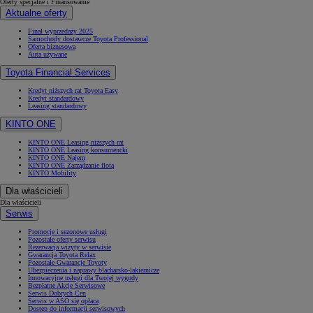
Oferty specjalne i Finansowanie
Aktualne oferty
Finał wyprzedaży 2025
Samochody dostawcze Toyota Professional
Oferta biznesowa
Auta używane
Toyota Financial Services
Kredyt niższych rat Toyota Easy
Kredyt standardowy
Leasing standardowy
KINTO ONE
KINTO ONE Leasing niższych rat
KINTO ONE Leasing konsumencki
KINTO ONE Najem
KINTO ONE Zarządzanie flotą
KINTO Mobility
Dla właścicieli
Dla właścicieli
Serwis
Promocje i sezonowe usługi
Pozostałe oferty serwisu
Rezerwacja wizyty w serwisie
Gwarancja Toyota Relax
Pozostałe Gwarancje Toyoty
Ubezpieczenia i naprawy blacharsko-lakiernicze
Innowacyjne usługi dla Twojej wygody
Bezpłatne Akcje Serwisowe
Serwis Dobrych Cen
Serwis w ASO się opłaca
Dostęp do informacji serwisowych