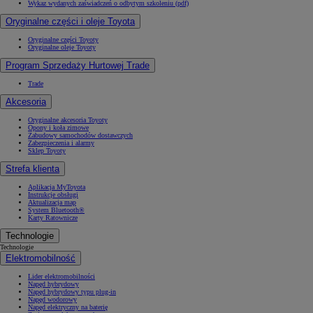
Wykaz wydanych zaświadczeń o odbytym szkoleniu (pdf)
Oryginalne części i oleje Toyota
Oryginalne części Toyoty
Oryginalne oleje Toyoty
Program Sprzedaży Hurtowej Trade
Trade
Akcesoria
Oryginalne akcesoria Toyoty
Opony i koła zimowe
Zabudowy samochodów dostawczych
Zabezpieczenia i alarmy
Sklep Toyoty
Strefa klienta
Aplikacja MyToyota
Instrukcje obsługi
Aktualizacja map
System Bluetooth®
Karty Ratownicze
Technologie
Technologie
Elektromobilność
Lider elektromobilności
Napęd hybrydowy
Napęd hybrydowy typu plug-in
Napęd wodorowy
Napęd elektryczny na baterię