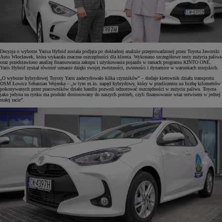
Decyzja o wyborze Yarisa Hybrid została podjęta po dokładnej analizie przeprowadzonej przez Toyota Jaworski
Auto Włocławek, która wykazała znaczne oszczędności dla klienta. Wykonano szczegółowe testy zużycia paliwa
oraz przedstawiono analizę finansowania zakupu i użytkowania pojazdu w ramach programu KINTO ONE.
Yaris Hybrid zyskał również uznanie dzięki swojej zwrotności, zwinności i dynamice w warunkach miejskich.
„O wyborze hybrydowej Toyoty Yaris zadecydowało kilka czynników” – dodaje kierownik działu transportu
OSM Łowicz Sebastian Wojenka – „w tym m.in. napęd hybrydowy, który w przeliczeniu na liczbę kilometrów
pokonywanych przez pracowników działu handlu pozwoli odnotować oszczędności w zużyciu paliwa. Toyota
jako jedyna na rynku ma produkt dostosowany do naszych potrzeb, czyli finansowanie wraz serwisem w jednej
stałej racie”.