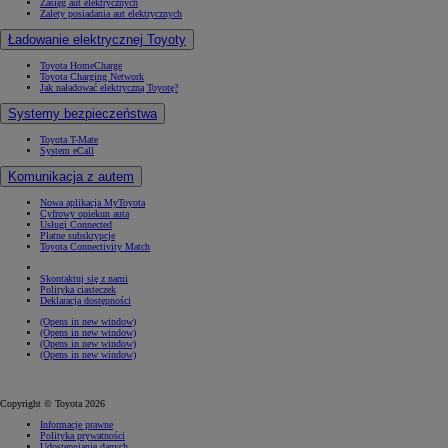
Zasięg aut elektrycznych
Zalety posiadania aut elektrycznych
Ładowanie elektrycznej Toyoty
Toyota HomeCharge
Toyota Charging Network
Jak naładować elektryczną Toyotę?
Systemy bezpieczeństwa
Toyota T-Mate
System eCall
Komunikacja z autem
Nowa aplikacja MyToyota
Cyfrowy opiekun auta
Usługi Connected
Płatne subskrypcje
Toyota Connectivity Match
Skontaktuj się z nami
Polityka ciasteczek
Deklaracja dostępności
(Opens in new window)
(Opens in new window)
(Opens in new window)
(Opens in new window)
Copyright © Toyota 2026
Informacje prawne
Polityka prywatności
Udostępnianie danych