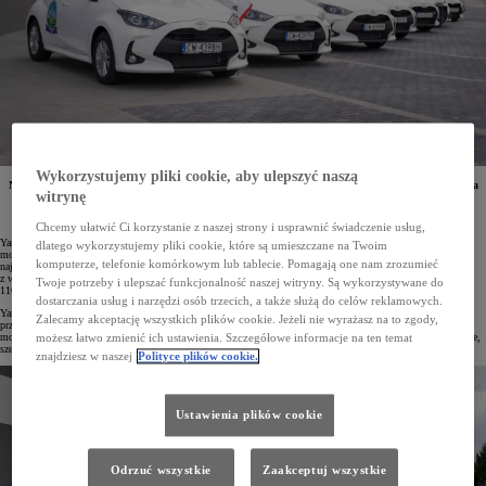
Wykorzystujemy pliki cookie, aby ulepszyć naszą
Niezawodne i oszczędne Yarisy Hybrid stały się częścią parku aut firmy OSM Łowicz. Elektryfikacja
witrynę
floty znacznie wpłynie na obniżenie kosztów związanych z jej bieżącą obsługą.
Chcemy ułatwić Ci korzystanie z naszej strony i usprawnić świadczenie usług,
Yaris to najczęściej wybierany model w segmencie B na polskim rynku. W 2024 roku auto przeszło
dlatego wykorzystujemy pliki cookie, które są umieszczane na Twoim
modernizację, zyskując zaawansowane systemy wspomagania kierowcy i parkowania Toyota T-Mate, w tym
komputerze, telefonie komórkowym lub tablecie. Pomagają one nam zrozumieć
najnowszą generację Toyota Safety Sense, nowe cyfrowe zegary, a także rozbudowane systemy multimedialne
z większymi ekranami. W ofercie Yarisa dostępne są dwie wersje hybrydowe: popularna hybryda o mocy
Twoje potrzeby i ulepszać funkcjonalność naszej witryny. Są wykorzystywane do
116 KM oraz mocniejsza odmiana o mocy 130 KM.
dostarczania usług i narzędzi osób trzecich, a także służą do celów reklamowych.
Yaris cieszy się dużym uznaniem wśród firm flotowych i jest jednym z najczęściej wybieranych modeli przez
Zalecamy akceptację wszystkich plików cookie. Jeżeli nie wyrażasz na to zgody,
przedsiębiorstwa w Polsce. W pierwszych sześciu miesiącach 2024 roku zarejestrowano 4582 egzemplarze
modelu, co uczyniło go liderem segmentu B. Do jego głównych zalet należą ekonomiczne napędy hybrydowe,
możesz łatwo zmienić ich ustawienia. Szczegółowe informacje na ten temat
szeroka gama wersji oraz najwyższe standardy bezpieczeństwa.
znajdziesz w naszej
Polityce plików cookie.
Ustawienia plików cookie
Odrzuć wszystkie
Zaakceptuj wszystkie