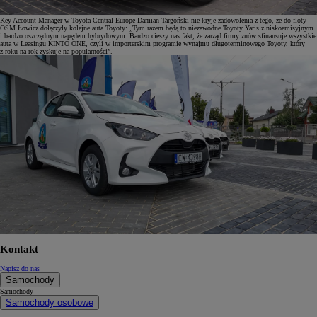
Key Account Manager w Toyota Central Europe Damian Targoński nie kryje zadowolenia z tego, że do floty
OSM Łowicz dołączyły kolejne auta Toyoty: „Tym razem będą to niezawodne Toyoty Yaris z niskoemisyjnym
i bardzo oszczędnym napędem hybrydowym. Bardzo cieszy nas fakt, że zarząd firmy znów sfinansuje wszystkie
auta w Leasingu KINTO ONE, czyli w importerskim programie wynajmu długoterminowego Toyoty, który
z roku na rok zyskuje na popularności”.
Kontakt
Napisz do nas
Samochody
Samochody
Samochody osobowe