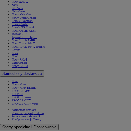
Nowe Aygo X
Yaris
GR Yaris
Yaris Cross
Nowy Yaris Cross
Nowy Urban Cruiser
Corolla Hatchback
Corolla Sedan
Corolla TS Kombi
Nowa Corolla Cross
Toyota C-HR
Toyota C-HR Plug-in
Nowa Toyota C-HR+
Nowa Toyota bZ4X
Nowa Toyota bZ4X Touring
Camry
Prius
Mirai
Nowy RAV4
Land Cruiser
Nowy GR GT
Samochody dostawcze
Hilux
Nowy Hilux
Nowy Hilux Electric
PROACE Max
PROACE
PROACE Verso
PROACE CITY
PROACE CITY Verso
Samochody używane
Umów się na jazdę testową
Zobacz wszystkie cenniki
Konfiguruj swoją Toyotę
Oferty specjalne i Finansowanie