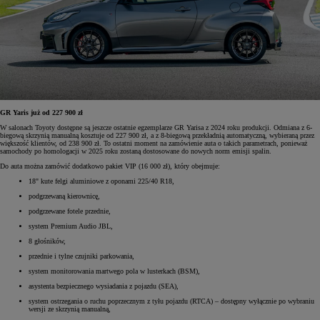
GR Yaris już od 227 900 zł
W salonach Toyoty dostępne są jeszcze ostatnie egzemplarze GR Yarisa z 2024 roku produkcji. Odmiana z 6-
biegową skrzynią manualną kosztuje od 227 900 zł, a z 8-biegową przekładnią automatyczną, wybieraną przez
większość klientów, od 238 900 zł. To ostatni moment na zamówienie auta o takich parametrach, ponieważ
samochody po homologacji w 2025 roku zostaną dostosowane do nowych norm emisji spalin.
Do auta można zamówić dodatkowo pakiet VIP (16 000 zł), który obejmuje:
18" kute felgi aluminiowe z oponami 225/40 R18,
podgrzewaną kierownicę,
podgrzewane fotele przednie,
system Premium Audio JBL,
8 głośników,
przednie i tylne czujniki parkowania,
system monitorowania martwego pola w lusterkach (BSM),
asystenta bezpiecznego wysiadania z pojazdu (SEA),
system ostrzegania o ruchu poprzecznym z tyłu pojazdu (RTCA) – dostępny wyłącznie po wybraniu
wersji ze skrzynią manualną,