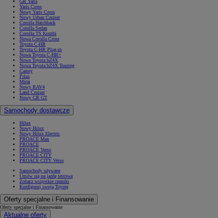
GR Yaris
Yaris Cross
Nowy Yaris Cross
Nowy Urban Cruiser
Corolla Hatchback
Corolla Sedan
Corolla TS Kombi
Nowa Corolla Cross
Toyota C-HR
Toyota C-HR Plug-in
Nowa Toyota C-HR+
Nowa Toyota bZ4X
Nowa Toyota bZ4X Touring
Camry
Prius
Mirai
Nowy RAV4
Land Cruiser
Nowy GR GT
Samochody dostawcze
Hilux
Nowy Hilux
Nowy Hilux Electric
PROACE Max
PROACE
PROACE Verso
PROACE CITY
PROACE CITY Verso
Samochody używane
Umów się na jazdę testową
Zobacz wszystkie cenniki
Konfiguruj swoją Toyotę
Oferty specjalne i Finansowanie
Oferty specjalne i Finansowanie
Aktualne oferty