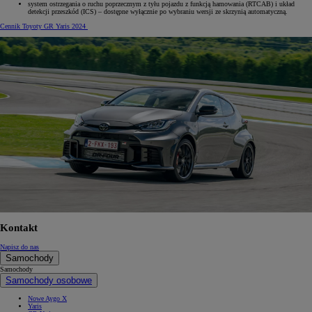
system ostrzegania o ruchu poprzecznym z tyłu pojazdu z funkcją hamowania (RTCAB) i układ
detekcji przeszkód (ICS) – dostępne wyłącznie po wybraniu wersji ze skrzynią automatyczną.
Cennik Toyoty GR Yaris 2024
Kontakt
Napisz do nas
Samochody
Samochody
Samochody osobowe
Nowe Aygo X
Yaris