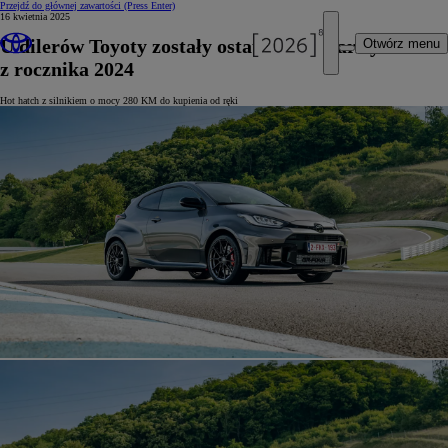
Przejdź do głównej zawartości
(Press Enter)
16 kwietnia 2025
U dilerów Toyoty zostały ostatnie GR Yarisy
Otwórz menu
z rocznika 2024
Hot hatch z silnikiem o mocy 280 KM do kupienia od ręki