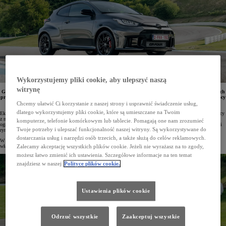
Wykorzystujemy pliki cookie, aby ulepszyć naszą
witrynę
GR Yaris to prawdziwy fenomen wśród aut sportowych. Model ten jest uważany za jeden z najlepszych
projektów w historii Toyoty. Ostatnie egzemplarze hot hatcha z 2024 roku produkcji z silnikiem o mocy
280 KM i napędem GR-FOUR jeszcze są dostępne w salonach marki w Polsce.
Chcemy ułatwić Ci korzystanie z naszej strony i usprawnić świadczenie usług,
dlatego wykorzystujemy pliki cookie, które są umieszczane na Twoim
Ekscytujący hot hatch Toyoty – GR Yaris – szybko zdobył miano auta kultowego. Opracowany we współpracy
z najlepszymi kierowcami rajdowymi i wyścigowymi samochód zadebiutował w 2020 roku, wzbudzając
komputerze, telefonie komórkowym lub tablecie. Pomagają one nam zrozumieć
ogromne zainteresowanie miłośników motoryzacji. Dowodem tego jest m.in. fakty, że przeznaczone na polski
Twoje potrzeby i ulepszać funkcjonalność naszej witryny. Są wykorzystywane do
rynek egzemplarze tego modelu wyprzedały się na błyskawicznie.
dostarczania usług i narzędzi osób trzecich, a także służą do celów reklamowych.
W 2024 roku GR Yaris przeszedł szereg modyfikacji, które pozwoliły na zwiększenie osiągów oraz poprawę
właściwości jezdnych auta o rajdowym rodowodzie i napędzie na cztery koła GR-FOUR.
Zalecamy akceptację wszystkich plików cookie. Jeżeli nie wyrażasz na to zgody,
możesz łatwo zmienić ich ustawienia. Szczegółowe informacje na ten temat
znajdziesz w naszej
Polityce plików cookie.
Ustawienia plików cookie
Odrzuć wszystkie
Zaakceptuj wszystkie