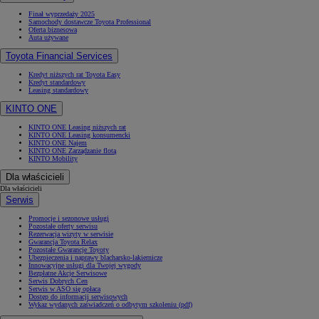
Finał wyprzedaży 2025
Samochody dostawcze Toyota Professional
Oferta biznesowa
Auta używane
Toyota Financial Services
Kredyt niższych rat Toyota Easy
Kredyt standardowy
Leasing standardowy
KINTO ONE
KINTO ONE Leasing niższych rat
KINTO ONE Leasing konsumencki
KINTO ONE Najem
KINTO ONE Zarządzanie flotą
KINTO Mobility
Dla właścicieli
Dla właścicieli
Serwis
Promocje i sezonowe usługi
Pozostałe oferty serwisu
Rezerwacja wizyty w serwisie
Gwarancja Toyota Relax
Pozostałe Gwarancje Toyoty
Ubezpieczenia i naprawy blacharsko-lakiernicze
Innowacyjne usługi dla Twojej wygody
Bezpłatne Akcje Serwisowe
Serwis Dobrych Cen
Serwis w ASO się opłaca
Dostęp do informacji serwisowych
Wykaz wydanych zaświadczeń o odbytym szkoleniu (pdf)