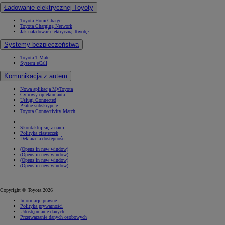
Ładowanie elektrycznej Toyoty
Toyota HomeCharge
Toyota Charging Network
Jak naładować elektryczną Toyotę?
Systemy bezpieczeństwa
Toyota T-Mate
System eCall
Komunikacja z autem
Nowa aplikacja MyToyota
Cyfrowy opiekun auta
Usługi Connected
Płatne subskrypcje
Toyota Connectivity Match
Skontaktuj się z nami
Polityka ciasteczek
Deklaracja dostępności
(Opens in new window)
(Opens in new window)
(Opens in new window)
(Opens in new window)
Copyright © Toyota 2026
Informacje prawne
Polityka prywatności
Udostępnianie danych
Przetwarzanie danych osobowych