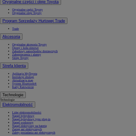
Oryginalne części i oleje Toyota
Oryginalne części Toyoty
Oryginalne oleje Toyoty
Program Sprzedaży Hurtowej Trade
Trade
Akcesoria
Oryginalne akcesoria Toyoty
Opony i koła zimowe
Zabudowy samochodów dostawczych
Zabezpieczenia i alarmy
Sklep Toyoty
Strefa klienta
Aplikacja MyToyota
Instrukcje obsługi
Aktualizacja map
System Bluetooth®
Karty Ratownicze
Technologie
Technologie
Elektromobilność
Lider elektromobilności
Napęd hybrydowy
Napęd hybrydowy typu plug-in
Napęd wodorowy
Napęd elektryczny na baterię
Zasięg aut elektrycznych
Zalety posiadania aut elektrycznych