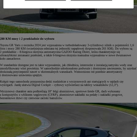
280 KM mocy i 2 przekładnie do wyboru
Toyota GR Yaris z rocznika 2024 jest wyposażona w turbodoładowany 3-cylindrowy silnik o pojemności 1,6
litra i mocy 280 KM (wcześniejsza odmiana tej jednostki napędowej dysponowała 261 KM). Do wyboru są
2 przekładnie – 8-biegowa skrzynia automatyczna GAZOO Racing Direct, która charakteryzuje się
ultraszybkimi zmianami przełożeń, a także 6-biegowa skrzynia manualna wyposażona w nowe dwumasowe
koło zamachowe.
W standardzie dostępne jest tu takie wyposażenie, jak chłodnica, intercooler z instalacją natrysku wody oraz
zmodyfikowany wlot powietrza. W samochodzie udoskonalono podwozie i dostrojono zawieszenie, by uzyskać
doskonałą przyczepność nawet w ekstremalnych warunkach. Wzmocniono też przednie amortyzatory
i dostosowano ustawienia sprężyn.
Kokpit tego samochodu przypomina deski rozdzielcze z wyczynowych aut startujących w rajdach czy
wyścigach. Jazdę ułatwia Digital Cockpit – cyfrowy wyświetlacz na tablicy wskaźników (12,3").
Wyczynowy charakter auta podkreślają 18" felgi aluminiowe, sportowe fotele GR, dach wykonany
z kompozytów z włóknem węglowym (CFRP), aluminiowe nakładki na pedały i nakładki progowe,
bezramkowe drzwi czy czerwone zaciski hamulców.