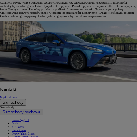
Cała flota Toyoty wraz z pojazdami zelektryfikowanymi czy zaawansowanymi urządzeniami mobilności
osobistej będzie obsługiwać Letnie Igrzyska Olimpijskie i Paraolimpijskie w Paryżu w 2024 roku ze specjalną
identyfikacją wizualną. Unikalny projekt ma podkreślić partnerstwo igrzysk i Toyoty, wyrażając ideę
wielotorowego rozwoju napędów marki w dążeniu do neutralności klimatycznej. Dzięki określonym kolorom
każda z technologii napędowych obecnych na igrzyskach będzie od razu rozpoznawalna.
Kontakt
Napisz do nas
Samochody
Samochody
Samochody osobowe
Nowe Aygo X
Yaris
GR Yaris
Yaris Cross
Nowy Yaris Cross
Nowy Urban Cruiser