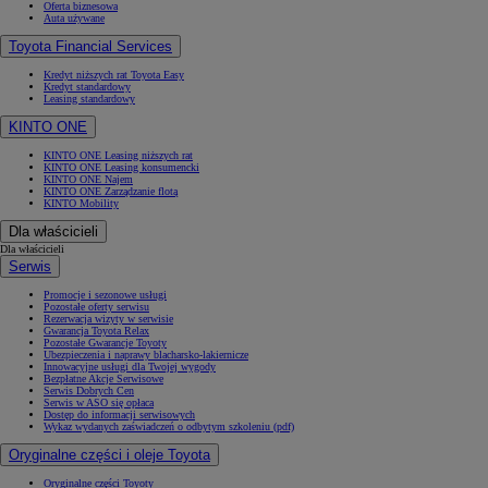
Oferta biznesowa
Auta używane
Toyota Financial Services
Kredyt niższych rat Toyota Easy
Kredyt standardowy
Leasing standardowy
KINTO ONE
KINTO ONE Leasing niższych rat
KINTO ONE Leasing konsumencki
KINTO ONE Najem
KINTO ONE Zarządzanie flotą
KINTO Mobility
Dla właścicieli
Dla właścicieli
Serwis
Promocje i sezonowe usługi
Pozostałe oferty serwisu
Rezerwacja wizyty w serwisie
Gwarancja Toyota Relax
Pozostałe Gwarancje Toyoty
Ubezpieczenia i naprawy blacharsko-lakiernicze
Innowacyjne usługi dla Twojej wygody
Bezpłatne Akcje Serwisowe
Serwis Dobrych Cen
Serwis w ASO się opłaca
Dostęp do informacji serwisowych
Wykaz wydanych zaświadczeń o odbytym szkoleniu (pdf)
Oryginalne części i oleje Toyota
Oryginalne części Toyoty