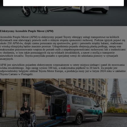
Elektryczny Accessible People Mover (APM)
Accessible People Mover (APM) to elektryczny pojazd Toyoty oferujący usługi transportowe na krótkich
dystansach oraz ułatwiający przewóz osób o różnym stopniu sprawności ruchowej. Podczas igrzysk pojawi się
około 250 APM-ów, dzięki czemu poruszanie się sportowców, gości i personelu między halami, stadionami
i wioską olimpijską będzie znacznie prostsze. Udogodnienia pojazdu obejmują płaską podłogę, rampę oraz
maksymalne przystosowanie wnętrza do potrzeb osób z niepełnosprawnościami ruchowymi lub z trudnościami
w chodzeniu, w tym także poruszających się na wózkach inwalidzkich, a nawet z myślą o transporcie
niewielkich towarów. Toyota pomyślała ponadto o specjalnej wersji do udzielania pomocy w sytuacjach
awaryjnych.
APM jest niewielkim pojazdem elektrycznym wyposażonym w cztery miejsca siedzące i panel do mocowania
wózka inwalidzkiego. Jego zasięg wynosi 100 km, a maksymalna prędkość to 20 km/h. Za projekt jest
odpowiedzialny belgijski oddział Toyota Motor Europe, a produkcja ruszy już w lutym 2024 roku w zakładzie
Toyota Caetano w Portugalii.