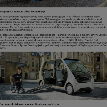
Urządzenie e-puller do wózka inwalidzkiego
W celu zapewnienia większej swobody ruchu osobom poruszającym się na wózkach inwalidzkich Toyota
skonstruowała elektryczną przystawkę e-puller. To innowacyjne rozwiązanie sprawia, że standardowy wózek
mechaniczny zmienia się w automatyczny pojazd z napędem elektrycznym mogący pokonać dystans nawet
do 25 km na jednym ładowaniu. Urządzenie to powstało dzięki współpracy inżynierów Toyoty z austriackim
startupem Klaxon, który specjalizuje się w tworzeniu produktów przeznaczonych do samodzielnego poruszaniu
się osób na wózkach inwalidzkich.
Podczas Letnich Igrzysk Olimpijskich i Paraolimpijskich w Paryżu pojawi się 200 e-pullerów Toyoty. Spośród
nich 50 egzemplarzy o maksymalnej prędkości 6-8 km/h będzie na stałe obsługiwać teren wioski
paraolimpijskiej w formie współdzielenia za pośrednictwem aplikacji KINTO Mobility. Pozostałe 150 e-
pullerów trafi do użytku sportowców z Narodowych Komitetów Paraolimpijskich oraz personelu obsługującego
Ceremonię Otwarcia Igrzysk Paraolimpijskich, podczas której maksymalna prędkość będzie ograniczona do 3-4
km/h.
Specjalna identyfikacja wizualna Toyoty podczas Igrzysk