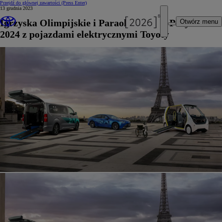
Przejdź do głównej zawartości
(Press Enter)
13 grudnia 2023
Igrzyska Olimpijskie i Paraolimpijskie Paryż
Otwórz menu
2024 z pojazdami elektrycznymi Toyoty