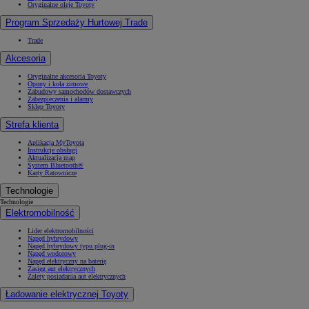
Oryginalne oleje Toyoty
Program Sprzedaży Hurtowej Trade
Trade
Akcesoria
Oryginalne akcesoria Toyoty
Opony i koła zimowe
Zabudowy samochodów dostawczych
Zabezpieczenia i alarmy
Sklep Toyoty
Strefa klienta
Aplikacja MyToyota
Instrukcje obsługi
Aktualizacja map
System Bluetooth®
Karty Ratownicze
Technologie
Technologie
Elektromobilność
Lider elektromobilności
Napęd hybrydowy
Napęd hybrydowy typu plug-in
Napęd wodorowy
Napęd elektryczny na baterię
Zasięg aut elektrycznych
Zalety posiadania aut elektrycznych
Ładowanie elektrycznej Toyoty