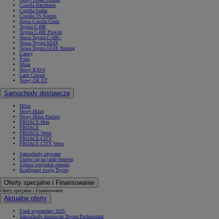
Corolla Hatchback
Corolla Sedan
Corolla TS Kombi
Nowa Corolla Cross
Toyota C-HR
Toyota C-HR Plug-in
Nowa Toyota C-HR+
Nowa Toyota bZ4X
Nowa Toyota bZ4X Touring
Camry
Prius
Mirai
Nowy RAV4
Land Cruiser
Nowy GR GT
Samochody dostawcze
Hilux
Nowy Hilux
Nowy Hilux Electric
PROACE Max
PROACE
PROACE Verso
PROACE CITY
PROACE CITY Verso
Samochody używane
Umów się na jazdę testową
Zobacz wszystkie cenniki
Konfiguruj swoją Toyotę
Oferty specjalne i Finansowanie
Oferty specjalne i Finansowanie
Aktualne oferty
Finał wyprzedaży 2025
Samochody dostawcze Toyota Professional