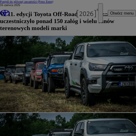
Przejdź do głównej zawartości
(Press Enter)
16 czerwca 2026
W 11. edycji Toyota Off-Road Festival na Mazurach
Otwórz menu
uczestniczyło ponad 150 załóg i wielu fanów
terenowych modeli marki