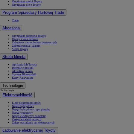
Oryginalne części Toyoty
Oryginalne oleje Toyoty
Program Sprzedaży Hurtowej Trade
Trade
Akcesoria
Oryginalne akcesoria Toyoty
Opony i koła zimowe
Zabudowy samochodów dostawczych
Zabezpieczenia i alarmy
Sklep Toyoty
Strefa klienta
Aplikacja MyToyota
Instrukcje obsługi
Aktualizacja map
System Bluetooth®
Karty Ratownicze
Technologie
Technologie
Elektromobilność
Lider elektromobilności
Napęd hybrydowy
Napęd hybrydowy typu plug-in
Napęd wodorowy
Napęd elektryczny na baterię
Zasięg aut elektrycznych
Zalety posiadania aut elektrycznych
Ładowanie elektrycznej Toyoty