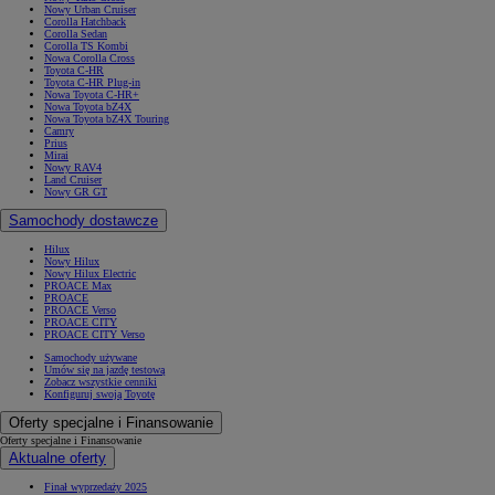
Nowy Urban Cruiser
Corolla Hatchback
Corolla Sedan
Corolla TS Kombi
Nowa Corolla Cross
Toyota C-HR
Toyota C-HR Plug-in
Nowa Toyota C-HR+
Nowa Toyota bZ4X
Nowa Toyota bZ4X Touring
Camry
Prius
Mirai
Nowy RAV4
Land Cruiser
Nowy GR GT
Samochody dostawcze
Hilux
Nowy Hilux
Nowy Hilux Electric
PROACE Max
PROACE
PROACE Verso
PROACE CITY
PROACE CITY Verso
Samochody używane
Umów się na jazdę testową
Zobacz wszystkie cenniki
Konfiguruj swoją Toyotę
Oferty specjalne i Finansowanie
Oferty specjalne i Finansowanie
Aktualne oferty
Finał wyprzedaży 2025