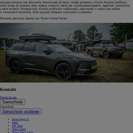
specjalne animacje oraz aktywności dostosowane do dzieci. Dzięki położeniu w Porcie Sztynort uczestnicy
mieli dostęp do szerokiej oferty atrakcji wodnych, takich jak wypożyczalnia kajaków, żaglówek i motorówek,
a także rowerów. Dostępne były również możliwości wędkowania, odpoczynku w saunie oraz udziału
w wieczornych koncertach, które sprzyjały integracji uczestników wydarzenia.
Partnerem głównym imprezy jest Toyota Central Europe.
Kontakt
Napisz do nas
Samochody
Samochody
Samochody osobowe
Nowe Aygo X
Yaris
GR Yaris
Yaris Cross
Nowy Yaris Cross