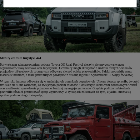
Mazury centrum turystyki 4x4
Największym zainteresowaniem podczas Toyota Off-Road Festival cieszyły się przygotowane przez
organizatorów trasy terenowe oraz turystyczne. Uczestnicy mogli skorzystać z siedmiu różnych wariantów
przejazdów off-roadowych, z czego trzy odbywały się pod opieką przewodników. Szlaki prowadziły przez
mazurskie bezdroża, a także przez miejsca powiązane z historią regionu i wydarzeniami II wojny światowej.
W tym roku impreza odbywała się w trudniejszych warunkach pogodowych. Ulewne deszcze sprawiły, że część
tras stała się silnie zabłocona, co zwiększyło poziom trudności i dostarczyło kierowcom dodatkowych wrażeń
oraz możliwości sprawdzenia pojazdów w bardziej wymagającym terenie. Grząskie podłoże na biwakach
pozwoliło również przetestować sprzęt wyprawowy w sytuacjach zbliżonych do tych, z jakimi można się
spotkać podczas długich ekspedycji.