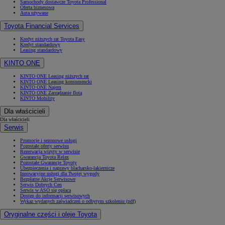
Samochody dostawcze Toyota Professional
Oferta biznesowa
Auta używane
Toyota Financial Services
Kredyt niższych rat Toyota Easy
Kredyt standardowy
Leasing standardowy
KINTO ONE
KINTO ONE Leasing niższych rat
KINTO ONE Leasing konsumencki
KINTO ONE Najem
KINTO ONE Zarządzanie flotą
KINTO Mobility
Dla właścicieli
Dla właścicieli
Serwis
Promocje i sezonowe usługi
Pozostałe oferty serwisu
Rezerwacja wizyty w serwisie
Gwarancja Toyota Relax
Pozostałe Gwarancje Toyoty
Ubezpieczenia i naprawy blacharsko-lakiernicze
Innowacyjne usługi dla Twojej wygody
Bezpłatne Akcje Serwisowe
Serwis Dobrych Cen
Serwis w ASO się opłaca
Dostęp do informacji serwisowych
Wykaz wydanych zaświadczeń o odbytym szkoleniu (pdf)
Oryginalne części i oleje Toyota