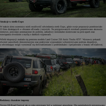
Atrakcje w strefie Expo
W trakcie zlotu uczestnicy mieli możliwość odwiedzenia strefy Expo, gdzie swoje propozycje przedstawiało
13 firm działających w obszarze off-roadu i turystyki. Na przygotowanych stoiskach prezentowano akcesoria
terenowe, przyczepy przeznaczone do podróży, zabudowy mieszkalne montowane na pick-upach oraz
rozwiązania stworzone z myślą o dalekich wyprawach.
Wśród ekspozycji znalazła się premiera modelu Land Cruiser 250 Arctic Trucks AT37. Wystawcy pokazali
również samochody demonstracyjne oraz praktyczne wyposażenie wykorzystywane podczas ekspedycji,
a odwiedzający mogli wymieniać się doświadczeniami z podróżnikami i specjalistami z branży off-roadowej.
Rodzinny charakter imprezy
Toyota Off-Road Festival jak co roku utrzymany był w rodzinnej atmosferze. Dla najmłodszych przygotowano