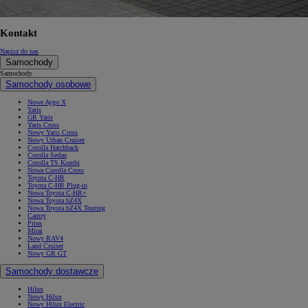
Kontakt
Napisz do nas
Samochody
Samochody
Samochody osobowe
Nowe Aygo X
Yaris
GR Yaris
Yaris Cross
Nowy Yaris Cross
Nowy Urban Cruiser
Corolla Hatchback
Corolla Sedan
Corolla TS Kombi
Nowa Corolla Cross
Toyota C-HR
Toyota C-HR Plug-in
Nowa Toyota C-HR+
Nowa Toyota bZ4X
Nowa Toyota bZ4X Touring
Camry
Prius
Mirai
Nowy RAV4
Land Cruiser
Nowy GR GT
Samochody dostawcze
Hilux
Nowy Hilux
Nowy Hilux Electric