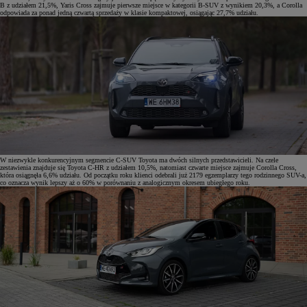
B z udziałem 21,5%, Yaris Cross zajmuje pierwsze miejsce w kategorii B-SUV z wynikiem 20,3%, a Corolla
odpowiada za ponad jedną czwartą sprzedaży w klasie kompaktowej, osiągając 27,7% udziału.
W niezwykle konkurencyjnym segmencie C-SUV Toyota ma dwóch silnych przedstawicieli. Na czele
zestawienia znajduje się Toyota C-HR z udziałem 10,5%, natomiast czwarte miejsce zajmuje Corolla Cross,
która osiągnęła 6,6% udziału. Od początku roku klienci odebrali już 2179 egzemplarzy tego rodzinnego SUV-a,
co oznacza wynik lepszy aż o 60% w porównaniu z analogicznym okresem ubiegłego roku.