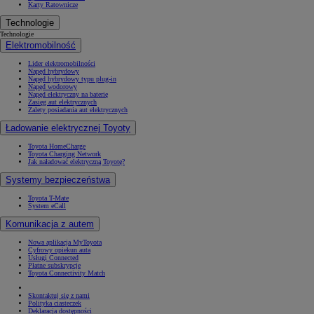
Karty Ratownicze
Technologie
Technologie
Elektromobilność
Lider elektromobilności
Napęd hybrydowy
Napęd hybrydowy typu plug-in
Napęd wodorowy
Napęd elektryczny na baterię
Zasięg aut elektrycznych
Zalety posiadania aut elektrycznych
Ładowanie elektrycznej Toyoty
Toyota HomeCharge
Toyota Charging Network
Jak naładować elektryczną Toyotę?
Systemy bezpieczeństwa
Toyota T-Mate
System eCall
Komunikacja z autem
Nowa aplikacja MyToyota
Cyfrowy opiekun auta
Usługi Connected
Płatne subskrypcje
Toyota Connectivity Match
Skontaktuj się z nami
Polityka ciasteczek
Deklaracja dostępności