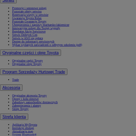
Serwis
Promocje i sezonowe usługi
Pozostałe oferty serwisu
Rezerwacja wizyty w serwisie
Gwarancja Toyota Relax
Pozostałe Gwarancje Toyoty
Ubezpieczenia i naprawy blacharsko-lakiernicze
Innowacyjne usługi dla Twojej wygody
Bezpłatne Akcje Serwisowe
Serwis Dobrych Cen
Serwis w ASO się opłaca
Dostęp do informacji serwisowych
Wykaz wydanych zaświadczeń o odbytym szkoleniu (pdf)
Oryginalne części i oleje Toyota
Oryginalne części Toyoty
Oryginalne oleje Toyoty
Program Sprzedaży Hurtowej Trade
Trade
Akcesoria
Oryginalne akcesoria Toyoty
Opony i koła zimowe
Zabudowy samochodów dostawczych
Zabezpieczenia i alarmy
Sklep Toyoty
Strefa klienta
Aplikacja MyToyota
Instrukcje obsługi
Aktualizacja map
System Bluetooth®