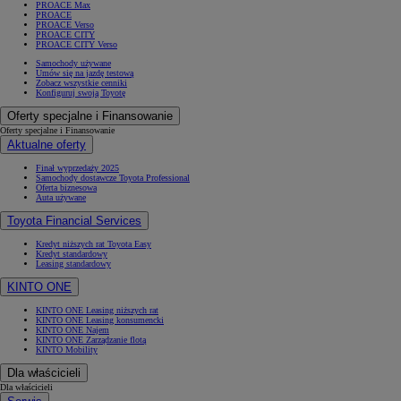
PROACE Max
PROACE
PROACE Verso
PROACE CITY
PROACE CITY Verso
Samochody używane
Umów się na jazdę testową
Zobacz wszystkie cenniki
Konfiguruj swoją Toyotę
Oferty specjalne i Finansowanie
Oferty specjalne i Finansowanie
Aktualne oferty
Finał wyprzedaży 2025
Samochody dostawcze Toyota Professional
Oferta biznesowa
Auta używane
Toyota Financial Services
Kredyt niższych rat Toyota Easy
Kredyt standardowy
Leasing standardowy
KINTO ONE
KINTO ONE Leasing niższych rat
KINTO ONE Leasing konsumencki
KINTO ONE Najem
KINTO ONE Zarządzanie flotą
KINTO Mobility
Dla właścicieli
Dla właścicieli