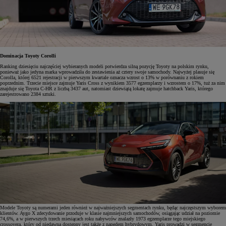
Dominacja Toyoty Corolli
Ranking dziesięciu najczęściej wybieranych modeli potwierdza silną pozycję Toyoty na polskim rynku,
ponieważ jako jedyna marka wprowadziła do zestawienia aż cztery swoje samochody. Najwyżej plasuje się
Corolla, której 6521 rejestracji w pierwszym kwartale oznacza wzrost o 13% w porównaniu z rokiem
poprzednim. Trzecie miejsce zajmuje Yaris Cross z wynikiem 3577 egzemplarzy i wzrostem o 17%, tuż za nim
znajduje się Toyota C-HR z liczbą 3437 aut, natomiast dziewiątą lokatę zajmuje hatchback Yaris, którego
zarejestrowano 2384 sztuki.
Modele Toyoty są numerami jeden również w najważniejszych segmentach rynku, będąc najczęstszym wyborem
klientów. Aygo X zdecydowanie przoduje w klasie najmniejszych samochodów, osiągając udział na poziomie
74,6%, a w pierwszych trzech miesiącach roku nabywców znalazły 1973 egzemplarze tego miejskiego
crossovera, który od niedawna dostępny jest także z napędem hybrydowym. Yaris prowadzi w segmencie