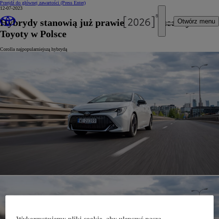
Przejdź do głównej zawartości
(Press Enter)
12-07-2023
Hybrydy stanowią już prawie 80% sprzedaży
Otwórz menu
Toyoty w Polsce
Corolla najpopularniejszą hybrydą