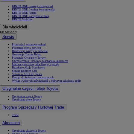
KINTO ONE Leasing niższych rat
KINTO ONE Leasing konsumencki
KINTO ONE Najem
KINTO ONE Zarządzanie flotą
KINTO Mobility
Dla właścicieli
Dla właścicieli
Serwis
Promocje i sezonowe usługi
Pozostałe oferty serwisu
Rezerwacja wizyty w serwisie
Gwarancja Toyota Relax
Pozostałe Gwarancje Toyoty
Ubezpieczenia i naprawy blacharsko-lakiernicze
Innowacyjne usługi dla Twojej wygody
Bezpłatne Akcje Serwisowe
Serwis Dobrych Cen
Serwis w ASO się opłaca
Dostęp do informacji serwisowych
Wykaz wydanych zaświadczeń o odbytym szkoleniu (pdf)
Oryginalne części i oleje Toyota
Oryginalne części Toyoty
Oryginalne oleje Toyoty
Program Sprzedaży Hurtowej Trade
Trade
Akcesoria
Oryginalne akcesoria Toyoty
Opony i koła zimowe