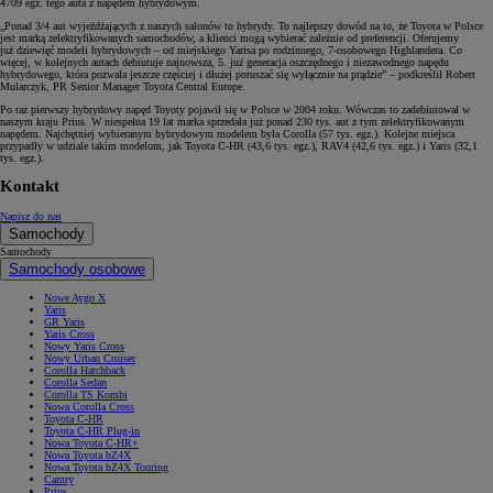
4709 egz. tego auta z napędem hybrydowym.
„Ponad 3/4 aut wyjeżdżających z naszych salonów to hybrydy. To najlepszy dowód na to, że Toyota w Polsce
jest marką zelektryfikowanych samochodów, a klienci mogą wybierać zależnie od preferencji. Oferujemy
już dziewięć modeli hybrydowych – od miejskiego Yarisa po rodzinnego, 7-osobowego Highlandera. Co
więcej, w kolejnych autach debiutuje najnowsza, 5. już generacja oszczędnego i niezawodnego napędu
hybrydowego, która pozwala jeszcze częściej i dłużej poruszać się wyłącznie na prądzie” – podkreślił Robert
Mularczyk, PR Senior Manager Toyota Central Europe.
Po raz pierwszy hybrydowy napęd Toyoty pojawił się w Polsce w 2004 roku. Wówczas to zadebiutował w
naszym kraju Prius. W niespełna 19 lat marka sprzedała już ponad 230 tys. aut z tym zelektryfikowanym
napędem. Najchętniej wybieranym hybrydowym modelem była Corolla (57 tys. egz.). Kolejne miejsca
przypadły w udziale takim modelom, jak Toyota C-HR (43,6 tys. egz.), RAV4 (42,6 tys. egz.) i Yaris (32,1
tys. egz.).
Kontakt
Napisz do nas
Samochody
Samochody
Samochody osobowe
Nowe Aygo X
Yaris
GR Yaris
Yaris Cross
Nowy Yaris Cross
Nowy Urban Cruiser
Corolla Hatchback
Corolla Sedan
Corolla TS Kombi
Nowa Corolla Cross
Toyota C-HR
Toyota C-HR Plug-in
Nowa Toyota C-HR+
Nowa Toyota bZ4X
Nowa Toyota bZ4X Touring
Camry
Prius