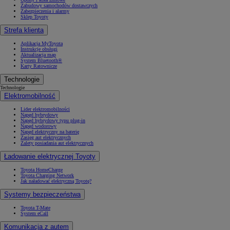
Zabudowy samochodów dostawczych
Zabezpieczenia i alarmy
Sklep Toyoty
Strefa klienta
Aplikacja MyToyota
Instrukcje obsługi
Aktualizacja map
System Bluetooth®
Karty Ratownicze
Technologie
Technologie
Elektromobilność
Lider elektromobilności
Napęd hybrydowy
Napęd hybrydowy typu plug-in
Napęd wodorowy
Napęd elektryczny na baterię
Zasięg aut elektrycznych
Zalety posiadania aut elektrycznych
Ładowanie elektrycznej Toyoty
Toyota HomeCharge
Toyota Charging Network
Jak naładować elektryczną Toyotę?
Systemy bezpieczeństwa
Toyota T-Mate
System eCall
Komunikacja z autem