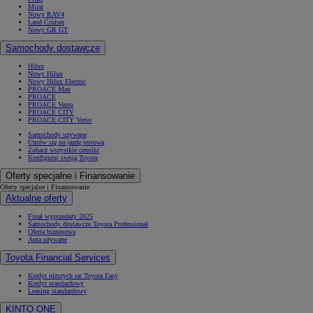
Mirai
Nowy RAV4
Land Cruiser
Nowy GR GT
Samochody dostawcze
Hilux
Nowy Hilux
Nowy Hilux Electric
PROACE Max
PROACE
PROACE Verso
PROACE CITY
PROACE CITY Verso
Samochody używane
Umów się na jazdę testową
Zobacz wszystkie cenniki
Konfiguruj swoją Toyotę
Oferty specjalne i Finansowanie
Oferty specjalne i Finansowanie
Aktualne oferty
Finał wyprzedaży 2025
Samochody dostawcze Toyota Professional
Oferta biznesowa
Auta używane
Toyota Financial Services
Kredyt niższych rat Toyota Easy
Kredyt standardowy
Leasing standardowy
KINTO ONE