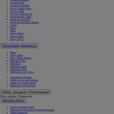
Corolla Sedan
Corolla TS Kombi
Nowa Corolla Cross
Toyota C-HR
Toyota C-HR Plug-in
Nowa Toyota C-HR+
Nowa Toyota bZ4X
Nowa Toyota bZ4X Touring
Camry
Prius
Mirai
Nowy RAV4
Land Cruiser
Nowy GR GT
Samochody dostawcze
Hilux
Nowy Hilux
Nowy Hilux Electric
PROACE Max
PROACE
PROACE Verso
PROACE CITY
PROACE CITY Verso
Samochody używane
Umów się na jazdę testową
Zobacz wszystkie cenniki
Konfiguruj swoją Toyotę
Oferty specjalne i Finansowanie
Oferty specjalne i Finansowanie
Aktualne oferty
Finał wyprzedaży 2025
Samochody dostawcze Toyota Professional
Oferta biznesowa