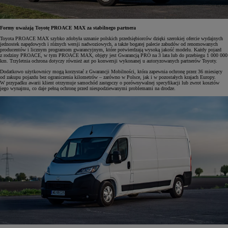
Formy uważają Toyotę PROACE MAX za stabilnego partnera
Toyota PROACE MAX szybko zdobyła uznanie polskich przedsiębiorców dzięki szerokiej ofercie wydajnych
jednostek napędowych i różnych wersji nadwoziowych, a także bogatej palecie zabudów od renomowanych
producentów i licznym programom gwarancyjnym, które potwierdzają wysoką jakość modelu. Każdy pojazd
z rodziny PROACE, w tym PROACE MAX, objęty jest Gwarancją PRO na 3 lata lub do przebiegu 1 000 000
km. Trzyletnia ochrona dotyczy również aut po konwersji wykonanej u autoryzowanych partnerów Toyoty.
Dodatkowo użytkownicy mogą korzystać z Gwarancji Mobilności, która zapewnia ochronę przez 36 miesięcy
od zakupu pojazdu bez ograniczenia kilometrów – zarówno w Polsce, jak i w pozostałych krajach Europy.
W przypadku awarii klient otrzymuje samochód zastępczy o porównywalnej specyfikacji lub zwrot kosztów
jego wynajmu, co daje pełną ochronę przed niespodziewanymi problemami na drodze.