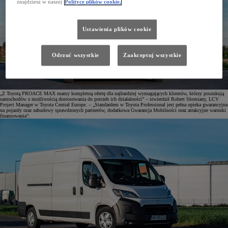
znajdziesz w naszej
Polityce plików cookie.
Ustawienia plików cookie
Odrzuć wszystkie
Zaakceptuj wszystkie
„Z Toyotą PROACE MAX mamy kompletną ofertę dla najbardziej wymagających klientów, którzy poszukują
samochodów z możliwością dostosowania do potrzeb ich działalności” – stwierdził Robert Słomiany, LCV
Project Manager w Toyota Central Europe. – „Standardem w Toyota Professional jest pełna opieka gwarancyjna
na pojazdy oraz zabudowy sprawdzonych partnerów, dodatkowa Gwarancja Mobilności oraz atrakcyjne warunki
finansowania”.