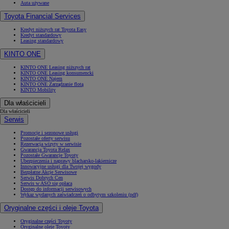
Auta używane
Toyota Financial Services
Kredyt niższych rat Toyota Easy
Kredyt standardowy
Leasing standardowy
KINTO ONE
KINTO ONE Leasing niższych rat
KINTO ONE Leasing konsumencki
KINTO ONE Najem
KINTO ONE Zarządzanie flotą
KINTO Mobility
Dla właścicieli
Dla właścicieli
Serwis
Promocje i sezonowe usługi
Pozostałe oferty serwisu
Rezerwacja wizyty w serwisie
Gwarancja Toyota Relax
Pozostałe Gwarancje Toyoty
Ubezpieczenia i naprawy blacharsko-lakiernicze
Innowacyjne usługi dla Twojej wygody
Bezpłatne Akcje Serwisowe
Serwis Dobrych Cen
Serwis w ASO się opłaca
Dostęp do informacji serwisowych
Wykaz wydanych zaświadczeń o odbytym szkoleniu (pdf)
Oryginalne części i oleje Toyota
Oryginalne części Toyoty
Oryginalne oleje Toyoty