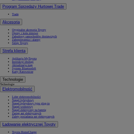
Program Sprzedaży Hurtowej Trade
Trade
Akcesoria
Oryginalne akcesoria Toyoty
Opony i koła zimowe
Zabudowy samochodów dostawczych
Zabezpieczenia i alarmy
Sklep Toyoty
Strefa klienta
Aplikacja MyToyota
Instrukcje obsługi
Aktualizacja map
System Bluetooth®
Karty Ratownicze
Technologie
Technologie
Elektromobilność
Lider elektromobilności
Napęd hybrydowy
Napęd hybrydowy typu plug-in
Napęd wodorowy
Napęd elektryczny na baterię
Zasięg aut elektrycznych
Zalety posiadania aut elektrycznych
Ładowanie elektrycznej Toyoty
Toyota HomeCharge