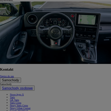
użytkowaniu.
Kontakt
Napisz do nas
Samochody
Samochody
Samochody osobowe
Nowe Aygo X
Yaris
GR Yaris
Yaris Cross
Nowy Yaris Cross
Nowy Urban Cruiser
Corolla Hatchback