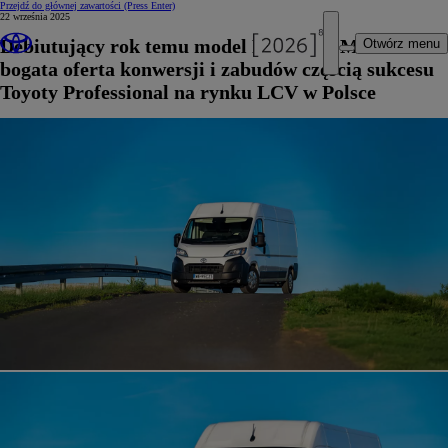
Przejdź do głównej zawartości
(Press Enter)
22 września 2025
Debiutujący rok temu model PROACE MAX oraz
Otwórz menu
bogata oferta konwersji i zabudów częścią sukcesu
Toyoty Professional na rynku LCV w Polsce