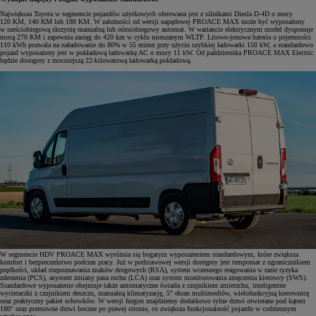
Największa Toyota w segmencie pojazdów użytkowych oferowana jest z silnikami Diesla D-4D o mocy
120 KM, 140 KM lub 180 KM. W zależności od wersji napędowej PROACE MAX może być wyposażony
w sześciobiegową skrzynię manualną lub ośmiobiegowy automat. W wariancie elektrycznym model dysponuje
mocą 270 KM i zapewnia zasięg do 420 km w cyklu mieszanym WLTP. Litowo-jonowa bateria o pojemności
110 kWh pozwala na naładowanie do 80% w 55 minut przy użyciu szybkiej ładowarki 150 kW, a standardowo
pojazd wyposażony jest w pokładową ładowarkę AC o mocy 11 kW. Od października PROACE MAX Electric
będzie dostępny z mocniejszą 22-kilowatową ładowarką pokładową.
W segmencie HDV PROACE MAX wyróżnia się bogatym wyposażeniem standardowym, które zwiększa
komfort i bezpieczeństwo podczas pracy. Już w podstawowej wersji dostępny jest tempomat z ogranicznikiem
prędkości, układ rozpoznawania znaków drogowych (RSA), system wczesnego reagowania w razie ryzyka
zderzenia (PCS), asystent zmiany pasa ruchu (LCA) oraz system monitorowania zmęczenia kierowcy (SWS).
Standardowe wyposażenie obejmuje także automatyczne światła z czujnikiem zmierzchu, inteligentne
wycieraczki z czujnikiem deszczu, manualną klimatyzację, 5" ekran multimediów, wielofunkcyjną kierownicę
oraz praktyczny pakiet schowków. W wersji furgon znajdziemy dodatkowo tylne drzwi otwierane pod kątem
180° oraz przesuwne drzwi boczne po prawej stronie, co zwiększa funkcjonalność pojazdu w codziennym