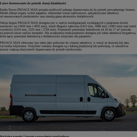
Łatwe dostosowanie do potrzeb danej działalności
Każda Toyota PROACE MAX posiada możliwość pełnego dopasowania jej do potrzeb prowadzonego biznesu.
Model oferuje bogaty wybór napędów, różnorodne wersje nadwoziowe, specjalistyczne zabudowy
od renomowanych producentów oraz szeroką gamę akcesoriów dodatkowych.
Wersja furgon PROACE MAX dostępna jest w sześciu konfiguracjach wynikających z połączenia dwóch
rozstawów osi (3450 mm i 4035 mm), trzech długości nadwozia (5413 mm, 5988 mm i 6363 mm) oraz trzech
wysokości (2254 mm, 2525 mm i 2764 mm). Pojemność przestrzeni ładunkowej od 10 do 17 m³ pozwala
na przewóz nawet sześciu europalet. Dla zwiększenia funkcjonalności dostępna jest także zabudowa brygadowa,
która łączy przestrzeń ładunkową z dodatkowymi miejscami dla pasażerów.
PROACE MAX oferowany jest także jako podwozie do własnej zabudowy, w wersji ze skrzynią lub jako
wywrotka trójstronna. Wszystkie warianty dostępne są z kabiną pojedynczą lub podwójną, co umożliwia
jeszcze większą elastyczność dopasowania do potrzeb użytkownika.
Wydajne napędy i bogate wyposażenie standardowe