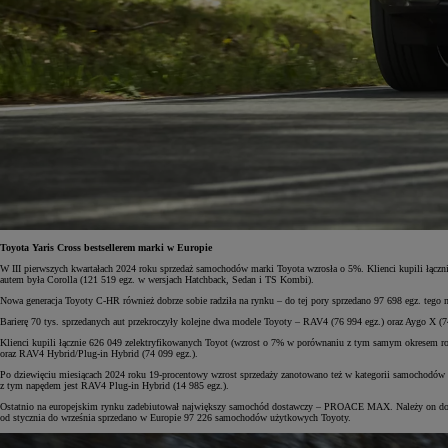
Toyota Yaris Cross bestsellerem marki w Europie
W III pierwszych kwartałach 2024 roku sprzedaż samochodów marki Toyota wzrosła o 5%. Klienci kupili łączn
autem była Corolla (121 519 egz. w wersjach Hatchback, Sedan i TS Kombi).
Nowa generacja Toyoty C-HR również dobrze sobie radziła na rynku – do tej pory sprzedano 97 698 egz. teg
Barierę 70 tys. sprzedanych aut przekroczyły kolejne dwa modele Toyoty – RAV4 (76 994 egz.) oraz Aygo X (7
Klienci kupili łącznie 626 049 zelektryfikowanych Toyot (wzrost o 7% w porównaniu z tym samym okresem roku
oraz RAV4 Hybrid/Plug-in Hybrid (74 099 egz.).
Po dziewięciu miesiącach 2024 roku 19-procentowy wzrost sprzedaży zanotowano też w kategorii samochodów e
z tym napędem jest RAV4 Plug-in Hybrid (14 985 egz.).
Ostatnio na europejskim rynku zadebiutował największy samochód dostawczy – PROACE MAX. Należy on do gam
od stycznia do września sprzedano w Europie 97 226 samochodów użytkowych Toyoty.