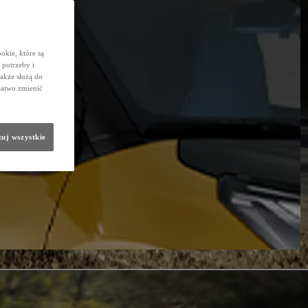
okie, które są
potrzeby i
także służą do
łatwo zmienić
uj wszystkie