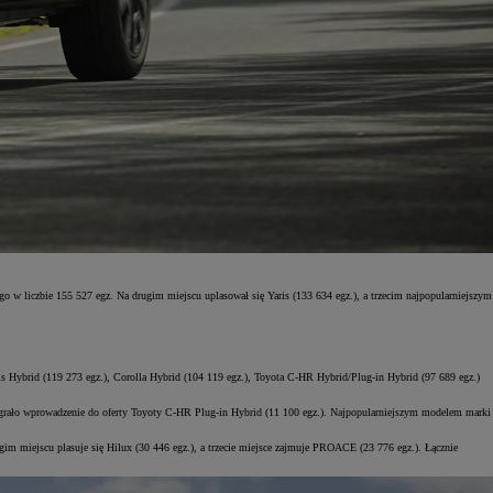
 w liczbie 155 527 egz. Na drugim miejscu uplasował się Yaris (133 634 egz.), a trzecim najpopularniejszym
is Hybrid (119 273 egz.), Corolla Hybrid (104 119 egz.), Toyota C-HR Hybrid/Plug-in Hybrid (97 689 egz.)
odegrało wprowadzenie do oferty Toyoty C-HR Plug-in Hybrid (11 100 egz.). Najpopularniejszym modelem marki
 miejscu plasuje się Hilux (30 446 egz.), a trzecie miejsce zajmuje PROACE (23 776 egz.). Łącznie