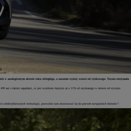
iż w analogicznym okresie roku ubiegłego, a zarazem wyższy wzrost od rynkowego. Toyota utrzymała
409 aut z takimi napędami, co jest wynikiem lepszym aż o 11% od uzyskanego w okresie od stycznia
ie zelektryfikowanych technologii, pozwoliła nam dostosować się do potrzeb europejskich klientów”.