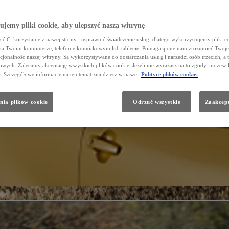
jemy pliki cookie, aby ulepszyć naszą witrynę
ć Ci korzystanie z naszej strony i usprawnić świadczenie usług, dlatego wykorzystujemy pliki co
na Twoim komputerze, telefonie komórkowym lub tablecie. Pomagają one nam zrozumieć Twoje 
cjonalność naszej witryny. Są wykorzystywane do dostarczania usług i narzędzi osób trzecich, a 
wych. Zalecamy akceptację wszystkich plików cookie. Jeżeli nie wyrażasz na to zgody, możesz 
a. Szczegółowe informacje na ten temat znajdziesz w naszej
Polityce plików cookie.
nia plików cookie
Odrzuć wszystkie
Zaakcept