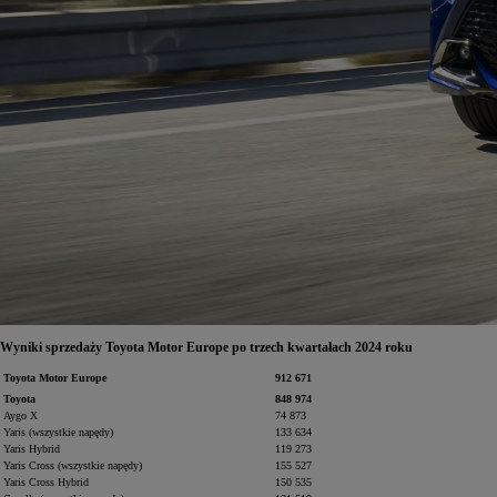
Od
105 300 zł
Corolla Hatchback
HYBRID
Wyniki sprzedaży Toyota Motor Europe po trzech kwartałach 2024 roku
Toyota Motor Europe
912 671
Toyota
848 974
Aygo X
74 873
Yaris (wszystkie napędy)
133 634
Yaris Hybrid
119 273
Yaris Cross (wszystkie napędy)
155 527
Yaris Cross Hybrid
150 535