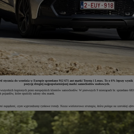
 stycznia do września w Europie sprzedano 912 671 aut marki Toyota i Lexus. To o 6% lepszy wynik n
pozycję drugiej najpopularniejszej marki samochodów osobowych.
szystkich kupionych przez europejskich klientów samochodów. W pierwszych 9 miesiącach br. sprzedano 683 
 pojazdów, które opuściły salony obu marek.
mi napędami, czym wyprzedzamy rynkowe trendy. Nasza wielotorowa strategia, która polega na szerokiej oferc