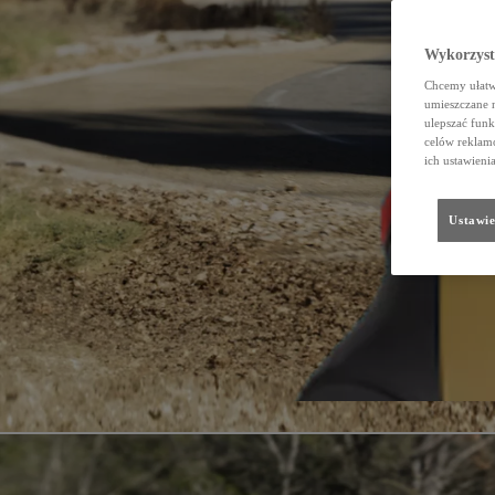
Wykorzystu
Chcemy ułatwi
umieszczane 
ulepszać funk
celów reklamo
ich ustawieni
Ustawie