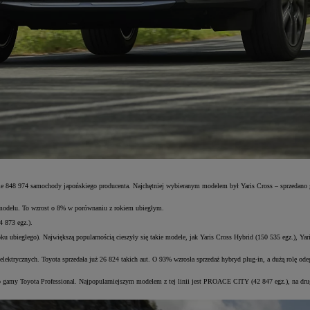
ie 848 974 samochody japońskiego producenta. Najchętniej wybieranym modelem był Yaris Cross – sprzedano go
o modelu. To wzrost o 8% w porównaniu z rokiem ubiegłym.
4 873 egz.).
 ubiegłego). Największą popularnością cieszyły się takie modele, jak Yaris Cross Hybrid (150 535 egz.), Yar
lektrycznych. Toyota sprzedała już 26 824 takich aut. O 93% wzrosła sprzedaż hybryd plug-in, a dużą rolę 
y Toyota Professional. Najpopularniejszym modelem z tej linii jest PROACE CITY (42 847 egz.), na drugim