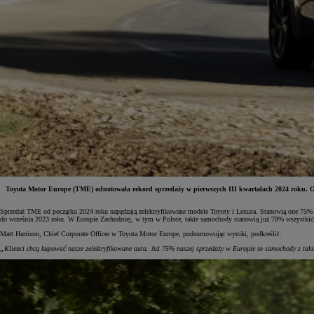
Toyota Motor Europe (TME) odnotowała rekord sprzedaży w pierwszych III kwartałach 2024 roku. Od
Sprzedaż TME od początku 2024 roku napędzają zelektryfikowane modele Toyoty i Lexusa. Stanowią one 75% w
Od
81 900 zł
do września 2023 roku. W Europie Zachodniej, w tym w Polsce, takie samochody stanowią już 78% wszystkich
Matt Harrison, Chief Corporate Officer w Toyota Motor Europe, podsumowując wyniki, podkreślił:
Yaris Cross
HYBRID
„Klienci chcą kupować nasze zelektryfikowane auta. Już 75% naszej sprzedaży w Europie to samochody z taki